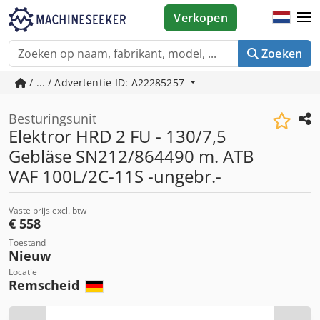
Verkopen
Zoeken
/ ... / Advertentie-ID: A22285257
Besturingsunit
Elektror HRD 2 FU - 130/7,5
Gebläse SN212/864490 m. ATB
VAF 100L/2C-11S -ungebr.-
Vaste prijs excl. btw
€ 558
Toestand
Nieuw
Locatie
Remscheid