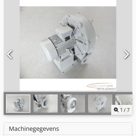
1
/
7
Machinegegevens