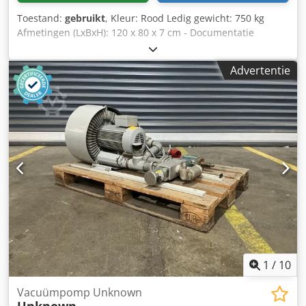
Toestand:
gebruikt
, Kleur: Rood Ledig gewicht: 750 kg
Afmetingen (LxBxH): 120 x 80 x 7 cm - Documentatie
aanwezig: Nee - CE certificaat aanwezig: Nee -
Transportafmetingen: 1200mm x 800mm x 75mm (l x b x h)
Advertentie
- Transportgewicht [kg]: 750kg - Transportcolli [st.]: 1
Financiële informatie BTW: De getoonde prijs is exclusief
BTW BTW/marge: BTW verrekenbaar voor ondernemers
Dodpszrnv Uofx Ahcock Levering en inruil altijd mogelijk
van alles in de industriële sectoren Yorick Diebels
1
/
10
Vacuümpomp Unknown