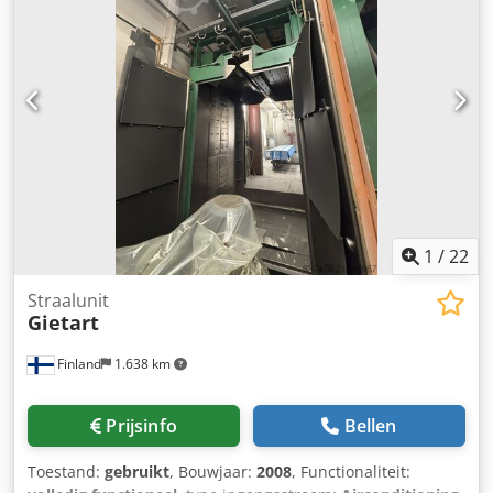
1
/
22
Straalunit
Gietart
Finland
1.638 km
Prijsinfo
Bellen
Toestand:
gebruikt
, Bouwjaar:
2008
, Functionaliteit: