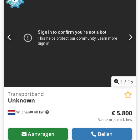
Rotatiesnelheid [rpm]: 2930 - Aansluitdiameter [mm]: 395 -
Uitvoerdiameter [mm]: 315 - Rotor materiaal: Metaal -
Voltage [V]: 400 - Afzekering [A]: 16 - Vermogen [kW]: 7.5 -
Transportafmetingen: 1300mm x 1200mm x 1700mm (l x b
x h) - Transportgewicht [kg]: 300kg - Transportcolli [st.]: 1
Financiële informatie BTW: De getoonde prijs is exclusief
BTW BTW/marge: BTW verrekenbaar voor ondernemers
Levering en inruil altijd mogelijk van alles in de industriële
sectoren Yorick Diebels
1
/
15
Transportband
Unknown
€ 5.800
Wijchen
48 km
Vaste prijs excl. btw
Aanvragen
Bellen