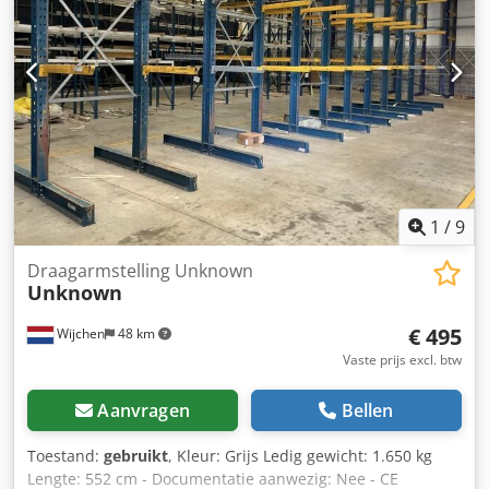
BTW BTW/marge: BTW verrekenbaar voor ondernemers
Levering en inruil altijd mogelijk van alles in de industriële
sectoren Yorick Diebels
1
/
9
Draagarmstelling Unknown
Unknown
€ 495
Wijchen
48 km
Vaste prijs excl. btw
Aanvragen
Bellen
Toestand:
gebruikt
, Kleur: Grijs Ledig gewicht: 1.650 kg
Lengte: 552 cm - Documentatie aanwezig: Nee - CE