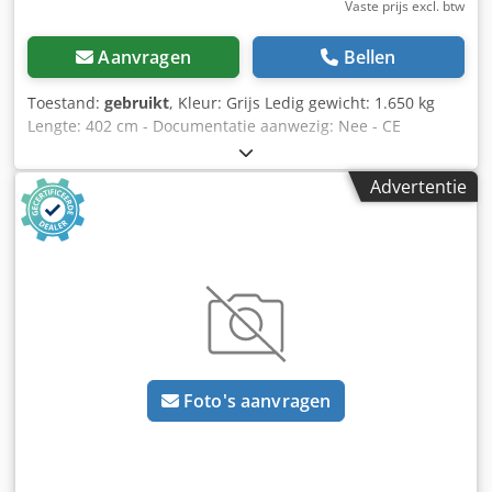
Vaste prijs excl. btw
Aanvragen
Bellen
Toestand:
gebruikt
, Kleur: Grijs Ledig gewicht: 1.650 kg
Lengte: 402 cm - Documentatie aanwezig: Nee - CE
certificaat aanwezig: Nee - Soort stelling: Dubbel - Aantal
staanders [st.]: 11 - Aantal liggers [st.]: 44 -
Advertentie
Draagvermogen per staander totaal [kg]: 4000 -
Draagvermogen per ligger [kg]: 1000 - Arm lengte [mm]:
1220 - Hoogte staander [mm]: 4020 - Lengte voet [mm]:
1220 - Breedte tussen staanders [mm]: 1500 -
Transportgewicht [kg]: 1650kg Financiële informatie BTW:
De getoonde prijs is exclusief BTW BTW/marge: BTW
verrekenbaar voor ondernemers Dodpfx Aeza Ubushcock
Levering en inruil altijd mogelijk van alles in de industriële
sectoren Tess van den Boom
Foto's aanvragen