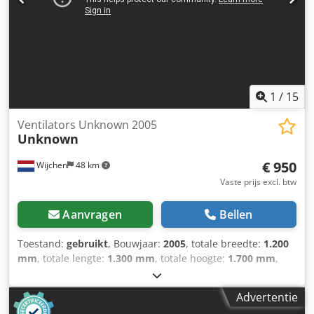
1
/
15
Ventilators Unknown 2005
Unknown
€ 950
Wijchen
48 km
Vaste prijs excl. btw
Aanvragen
Bellen
Toestand:
gebruikt
, Bouwjaar:
2005
, totale breedte:
1.200
mm
, totale lengte:
1.300 mm
, totale hoogte:
1.700 mm
,
Kleur: Zilver Ledig gewicht: 300 kg - Bouwjaar: 2005 -
Documentatie aanwezig: Nee - CE certificaat aanwezig: Nee
Advertentie
Dcodpfoy Uxkqjx Ahcjk - Vermogen hoofdmotor [kW]: 7.5 -