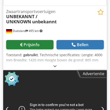
Zwaartransportvoertuigen
UNBEKANNT /
UNKNOWN
unbekannt
Duitsland
495 km
Prijsinfo
Bellen
Toestand:
gebruikt
, Technische specificaties: Lengte: 4000
mm Breedte: 1420 mm Hoogte boven de grond: 805 mm
Draagvermogen: 10 ton Wieldiameter - max.: 600 mm
Spoorbreedte: 1000 mm Besturingsspanning: 80 V
Advertentie
Elektrische besturing: Ja, met handbediening Gewicht: 3,25
ton Afmetingen (l x b x h): 4,0 x 1,42 x 0,81 m Batterijtype:
Loodzuur Dcedpfx Aozlxbuehcek Railtransportwagen voor
zware lasten *