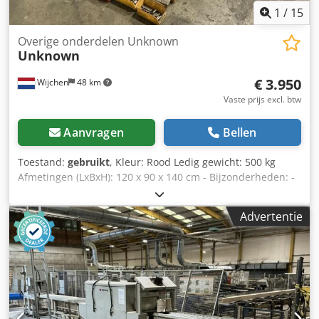
1
/
15
Overige onderdelen Unknown
Unknown
€ 3.950
Wijchen
48 km
Vaste prijs excl. btw
Aanvragen
Bellen
Toestand:
gebruikt
, Kleur: Rood Ledig gewicht: 500 kg
Afmetingen (LxBxH): 120 x 90 x 140 cm - Bijzonderheden: -
└ Omschrijving: diverse schaafmessen Dcedpfxozrnwfj
Ahcek - Documentatie aanwezig: Nee - CE certificaat
Advertentie
aanwezig: Nee - Transportafmetingen: 1200mm x 900mm x
1400mm (l x b x h) - Transportgewicht [kg]: 500kg -
Transportcolli [st.]: 1 Financiële informatie BTW: De
getoonde prijs is exclusief BTW BTW/marge: BTW
verrekenbaar voor ondernemers Levering en inruil altijd
mogelijk van alles in de industriële sectoren Yorick Diebels