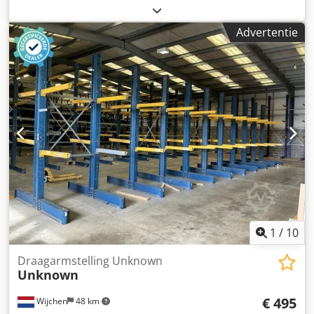
certificaat aanwezig: Nee - Soort stelling: Dubbel Dcsdpfjza
Tc Dex Ahcjk - Aantal staanders [st.]: 11 - Aantal liggers
Advertentie
[st.]: 66 - Draagvermogen per staander totaal [kg]: 6000 -
Draagvermogen per ligger [kg]: 1000 - Arm lengte [mm]:
1220 - Hoogte staander [mm]: 5520 - Lengte voet [mm]:
1220 - Breedte tussen staanders [mm]: 1500 -
Transportgewicht [kg]: 1650kg Financiële informatie BTW:
De getoonde prijs is exclusief BTW BTW/marge: BTW
verrekenbaar voor ondernemers Levering en inruil altijd
mogelijk van alles in de industriële sectoren Tess van den
Boom
1
/
10
Draagarmstelling Unknown
Unknown
€ 495
Wijchen
48 km