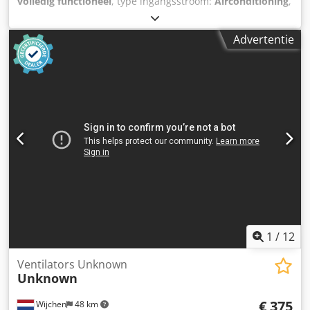
volledig functioneel
, type ingangsstroom:
Airconditioning
,
binnenbreedte:
1.800 mm
, binnenlengte:
2.300 mm
,
binnenhoogte:
2.500 mm
, Uitrusting:
kraan, verlichting
,
Advertentie
Straal- en laklijn. Bezichtigen tijdens test mogelijk.
Djdpfxsygnm De Ahcock
1
/
12
Ventilators Unknown
Unknown
€ 375
Wijchen
48 km