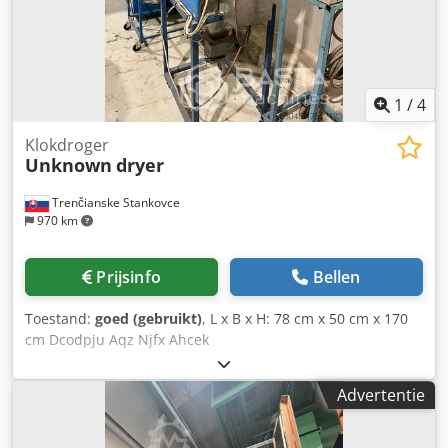
1
/
4
Klokdroger
Unknown
dryer
Trenčianske Stankovce
970 km
Prijsinfo
Bellen
Toestand:
goed (gebruikt)
, L x B x H: 78 cm x 50 cm x 170
cm Dcodpju Aqz Njfx Ahcek
Advertentie