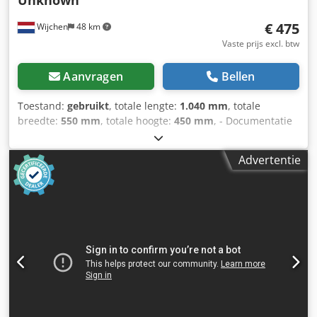
Unknown
€ 475
Wijchen
48 km
Vaste prijs excl. btw
Aanvragen
Bellen
Toestand:
gebruikt
, totale lengte:
1.040 mm
, totale
breedte:
550 mm
, totale hoogte:
450 mm
, - Documentatie
aanwezig: Nee - CE certificaat aanwezig: Nee -
Transportafmetingen: 1040mm x 550mm x 450mm (l x b x
Advertentie
h) - Transportcolli [st.]: 1 Financiële informatie BTW: De
getoonde prijs is exclusief BTW BTW/marge: BTW
verrekenbaar voor ondernemers Levering en inruil altijd
mogelijk van alles in de industriële sectoren Dodpexm
Rgxefx Ahcjck Lukas van Rossum