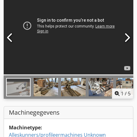
1
/
5
Machinegegevens
Machinetype:
Alleskunners/profileermachines Unknown