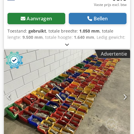
Vaste prijs excl. btw
Aanvragen
Bellen
Toestand:
gebruikt
, totale breedte:
1.050 mm
, totale
lengte:
9.500 mm
, totale hoogte:
1.640 mm
, Ledig gewicht:
150 kg - Documentatie aanwezig: Nee - CE certificaat
aanwezig: Nee - Vermogen hoofdmotor [kW]: 2.2 -
Advertentie
Aansluitdiameter [mm]: 400 - Uitvoerdiameter [mm]: 350 -
Vermogen [kW]: 22.0 - Transportafmetingen: 9500mm x
1050mm x 1640mm (l x b x h) - Transportgewicht [kg]:
150kg Dcjdpfsxzz T Esx Ahcsk - Transportcolli [st.]: 1
Financiële informatie BTW: De getoonde prijs is exclusief
BTW BTW/marge: BTW verrekenbaar voor ondernemers
Levering en inruil altijd mogelijk van alles in de industriële
sectoren Yorick Diebels