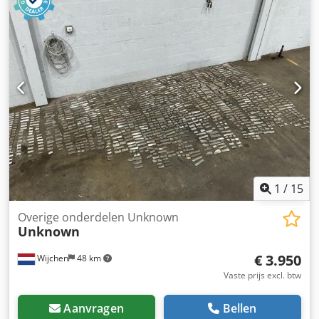
x 1500mm x 2100mm (l x b x h) - Transportgewicht [kg]:
1000kg - Transportcolli [st.]: 4 Financiële informatie
Dcjdpfxeypt Hbj Ahcok BTW: De getoonde prijs is exclusief
BTW BTW/marge: BTW verrekenbaar voor ondernemers
Levering en inruil altijd mogelijk van alles in de industriële
sectoren Koen van Lent
1
/
15
Overige onderdelen Unknown
Unknown
€ 3.950
Wijchen
48 km
Vaste prijs excl. btw
Aanvragen
Bellen