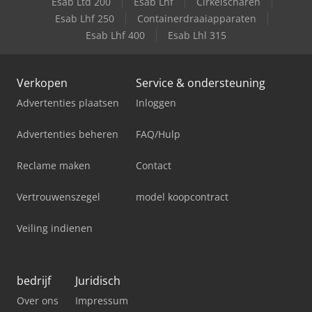
Esab Ltd 200
Esab Lhf
Cirkelscharen
Esab Lhf 250
Containerdraaiapparaten
Esab Lhf 400
Esab Lhl 315
Verkopen
Service & ondersteuning
Advertenties plaatsen
Inloggen
Advertenties beheren
FAQ/Hulp
Reclame maken
Contact
Vertrouwenszegel
model koopcontract
Veiling indienen
bedrijf
Juridisch
Over ons
Impressum