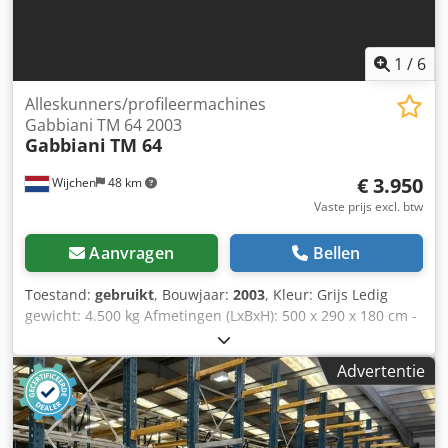
1
/
6
Alleskunners/profileermachines
Gabbiani TM 64 2003
Gabbiani
TM 64
€ 3.950
Wijchen
48 km
Vaste prijs excl. btw
Aanvragen
Bellen
Toestand:
gebruikt
, Bouwjaar:
2003
, Kleur: Grijs Ledig
gewicht: 4.500 kg Afmetingen (LxBxH): 500 x 290 x 180 cm -
Bouwjaar: 2003 - Documentatie aanwezig: Nee - CE
certificaat aanwezig: Nee - Serienummer: 6574 - Max.
Advertentie
werkbreedte [mm]: 2800 - Transportafmetingen: 5000mm x
2900mm x 1800mm (l x b x h) - Transportgewicht [kg]:
4500kg - Transportcolli [st.]: 1 Djdpfx Ajzi U T Ishcock
Financiële informatie BTW: De getoonde prijs is exclusief