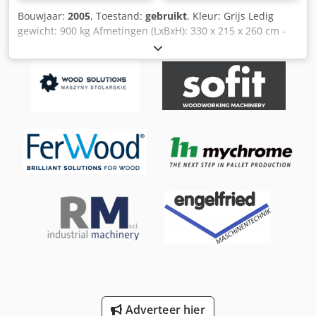
Bouwjaar:
2005
, Toestand:
gebruikt
, Kleur: Grijs Ledig
gewicht: 900 kg Afmetingen (LxBxH): 330 x 215 x 260 cm -
Bouwjaar: 2005 - Documentatie aanwezig: Nee - CE
certificaat aanwezig: Nee - Automatisch uitvoersysteem
aanwezig: Ja - Doorvoersnelheid: Variabel - Heftafel
aanwezig: Ja - Max. uitvoerlengte [mm]: 3100 - Max.
uitvoerbreedte [mm]: 220 - Automatisch invoersysteem
aanwezig: Ja - Max. invoerlengte [mm]: 3100 - Max.
invoerbreedte [mm]: 220 - Voltage [V]: 400 -
Transportafmetingen: 3300mm x 2150mm x 2600mm (l x b
x h) - Transportgewicht [kg]: 900kg - Transportcolli [st.]: 1
Financiële informatie BTW: De getoonde prijs is exclusief
BTW BTW/marge: BTW verrekenbaar voor ondernemers
Levering en inruil altijd mogelijk van alles in de industriële
sectoren Yorick Diebels Dodpezlc Nijfx Ahceck
Adverteer hier