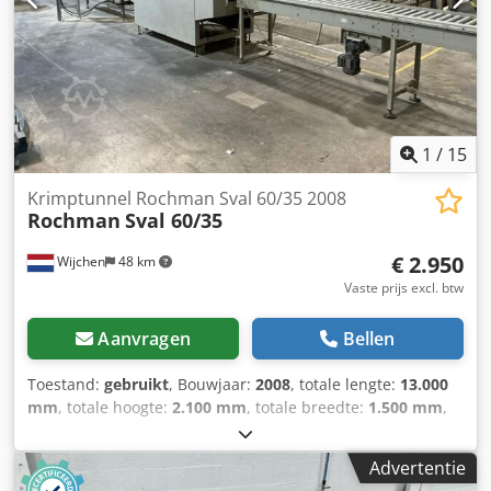
1
/
15
Krimptunnel Rochman Sval 60/35 2008
Rochman
Sval 60/35
€ 2.950
Wijchen
48 km
Vaste prijs excl. btw
Aanvragen
Bellen
Toestand:
gebruikt
, Bouwjaar:
2008
, totale lengte:
13.000
mm
, totale hoogte:
2.100 mm
, totale breedte:
1.500 mm
,
Kleur: Grijs Ledig gewicht: 1.000 kg - Bouwjaar: 2008 -
Documentatie aanwezig: Nee - CE certificaat aanwezig: Nee
Advertentie
- Serienummer: 7240508 - Transportafmetingen: 13000mm