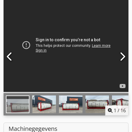
1
/
16
Machinegegevens