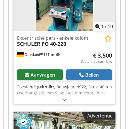
1
/
10
Excentrische pers - enkele kolom
SCHULER
PO 40-220
€ 3.500
Duitsland
181 km
Vaste prijs excl. btw
Aanvragen
Bellen
Toestand:
gebruikt
, Bouwjaar:
1972
, Druk: 40 ton
Overhang: 220 mm Slag: 8-88 mm Verstelbare
slag: 30-140 mm Stoterverstelling: 63 mm
Cjdpfxeztfz Rs Anzsrf Gewicht van de machine:
ca. 2600 ton
Advertentie