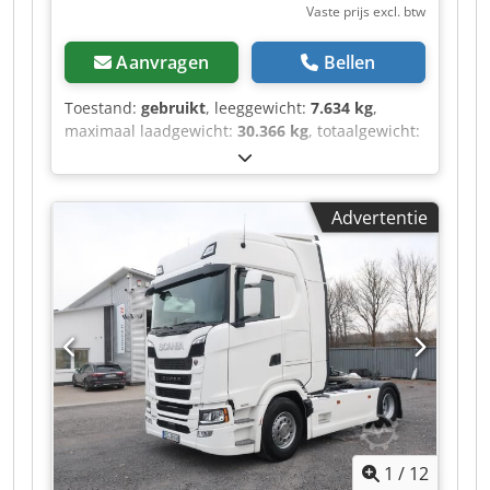
Vaste prijs excl. btw
Aanvragen
Bellen
Toestand:
gebruikt
, leeggewicht:
7.634 kg
,
maximaal laadgewicht:
30.366 kg
, totaalgewicht:
38.000 kg
, asconfiguratie:
3 assen
, eerste
registratie:
06/2026
, laadruimte lengte:
13.620
mm
, laadruimtebreedte:
2.480 mm
,
Advertentie
laadruimtehoogte:
2.700 mm
, laadruimte
inhoud:
91 m³
, ophanging:
lucht
, bandenmaten:
385/65 R22,5
, Bouwjaar:
2020
, Uitrusting:
ABS
,
Leeggewicht: 7634 kg, maximaal toegestaan
totaalgewicht: 38000 kg, laadruimte (L x B x H):
13.620 mm x 2.480 mm x 2.700 mm,
bandenmaat: 385/65 R22.5, volume laadruimte:
91 m³, eerste as: , tweede as: , derde as: ,
luchtvering, anti-inklemvoorziening, voor- en
achteras kunnen worden opgetild, elektronisch
remsysteem EBS, aansluitstekker 1x15 en 2x7
1
/
12
polen, spatbordbescherming, een overzicht van