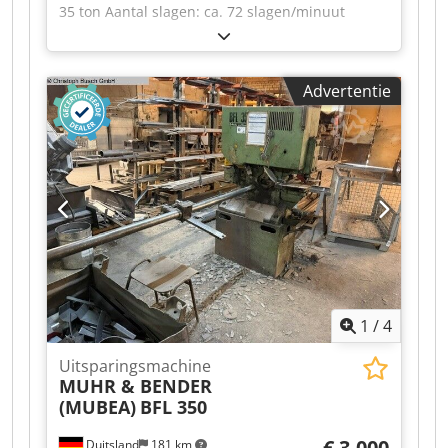
35 ton Aantal slagen: ca. 72 slagen/minuut
Inbouwhoogte: 195 mm Totale
vermogensbehoefte: 1,5 kW Gewicht van de
machine: ca. 330-400 kg Crodpsztf Anofx Anzef
Advertentie
1
/
4
Uitsparingsmachine
MUHR & BENDER
(MUBEA)
BFL 350
€ 3.000
Duitsland
181 km