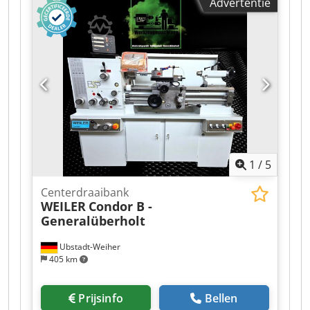
Advertentie
1
/
5
Centerdraaibank
WEILER
Condor B -
Generalüberholt
Ubstadt-Weiher
405 km
Prijsinfo
Bellen