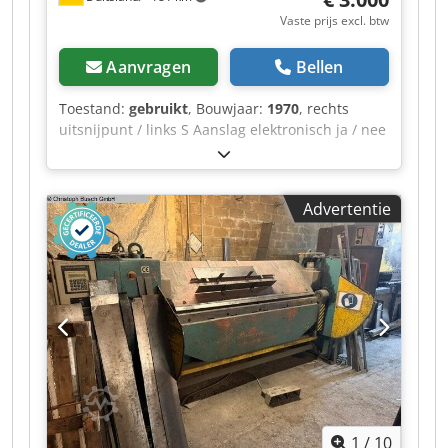
Vaste prijs excl. btw
Aanvragen
Bellen
Toestand:
gebruikt
, Bouwjaar:
1970
, rechts
uitsnijpunt / links S Aanslag elektronisch ja / nee
Voetpedaal mechanisch Machinegewicht ca. 1,3
ton Typische functies zijn: Gaten ponsen
Platstaal snijden Rond- en vierkantstaal snijden
Advertentie
Hoekijzer snijden Uitsnijden De belangrijkste
technische gegevens: Credpfxoztf Aho Anzef
Ponskracht: ca. 35 ton (350 kN) Platstaal: tot ca.
150 × 13 mm Rondstaal: tot 30 mm Vierkantstaal:
tot 28 mm Gaten maken: bijvoorbeeld tot Ø 28
mm in 10 mm staal (afhankelijk van het
gereedschap en de materiaalkracht) De BFL 350
wordt beschouwd als een zeer robuuste
machine. Veel exemplaren uit de vroege jaren 80
zijn nog steeds in gebruik, mits de hydrauliek en
de geleidingen regelmatig zijn onderhouden.
1
/
10
Reserveonderdelen en stempels/matrijzen zijn