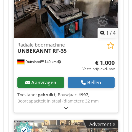
en/of de installatie.
1
/
4
Radiale boormachine
UNBEKANNT
RF-35
€ 1.000
Duitsland
140 km
Vaste prijs excl. btw
Aanvragen
Bellen
Toestand:
gebruikt
, Bouwjaar:
1997
,
Boorcapaciteit in staal (diameter): 32 mm
Overhang: ca. 920 mm Schachtfrees: 76 mm
Platte frees: 20 mm Spindelopname: MT3
Pennenweg: 130 mm Verplaatsingsweg freeskop:
Advertentie
380 mm Tafelafmetingen: 550 x 500 mm Csdpfx
Ansztf Aujzjrf Diameter kolom: 115 mm