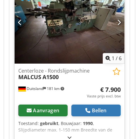
1
/
6
Centerloze - Rondslijpmachine
MALCUS
A1500
€ 7.900
Duitsland
181 km
Vaste prijs excl. btw
Aanvragen
Bellen
Toestand:
gebruikt
, Bouwjaar:
1990
,
Slijpdiameter max. 1-150 mm Breedte van de
regelschijf 100-200 mm Gewicht 5 ton Codjztfz