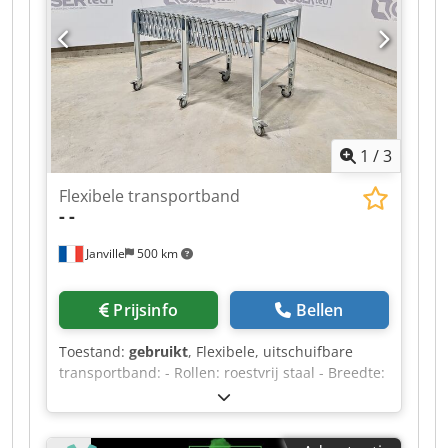
tpm, 2x 1. 5 kw • Dikte van randen en
werkstukken meten met bluetooth-technologie
Extra informatie Voeding: 3x400V 50/60Hz
Kettingaanvoer met 2 tandwielen,
Aanvoersnelheden: 10 en 18 m/min
Besturingseenheid x-motion Plus-besturing met
15' SmartTouch
1
/
3
Flexibele transportband
-
-
Janville
500 km
Prijsinfo
Bellen
Toestand:
gebruikt
, Flexibele, uitschuifbare
transportband: - Rollen: roestvrij staal - Breedte:
50 cm Cedpfoztf I Dox Anzjrf - Minimale lengte:
115 cm - Maximale lengte: 300 cm - Hoogte:
verstelbare poten (70 cm op de foto)