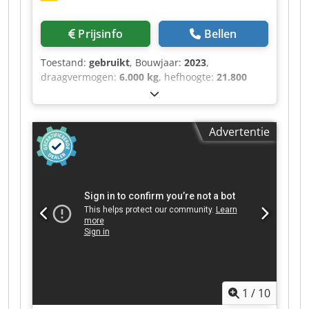
Prijsinfo
Bellen
Toestand:
gebruikt
, Bouwjaar:
2023
,
draagvermogen:
6.000 kg
, hefhoogte:
21.800
mm
, vorklengte:
1.200 mm
, totale lengte:
8.170
mm
, - Max. draagvermogen 6000 kg - Max.
hefhoogte 21,80 m - Maximale zijdelingse
Advertentie
reikwijdte 18,20 m - Kantelhoek 12° - Strooihoek
110° - Draaihoek bovenwagen 360° - Gewicht
18000 kg - Bandenmaten 445/65 R22,5 -
Aangedreven wielen (voor/achter) 2 / 2 -
Stuurtype 2-wielbesturing, 4-wielbesturing, crab
steering - Steuntype dubbel telescopisch -
Bediening met steunen: steuncommando's
afzonderlijk of gelijktijdig - Fabrikant Yanmar -
Motorstandaard Stage V / Fase 4 - Motormodel
4TN107FHT-6SMU1 - Nominaal vermogen
verbrandingsmotor / vermogen (kW) 156 pk / 115
1
/
10
kW - Max. koppel / motortoerental (min) 602 Nm
bij 1500 tpm - Aantal cilinders - cilinderinhoud 4