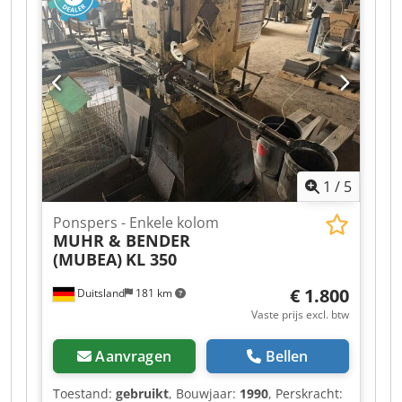
1
/
5
Ponspers - Enkele kolom
MUHR & BENDER
(MUBEA)
KL 350
€ 1.800
Duitsland
181 km
Vaste prijs excl. btw
Aanvragen
Bellen
Toestand:
gebruikt
, Bouwjaar:
1990
, Perskracht: