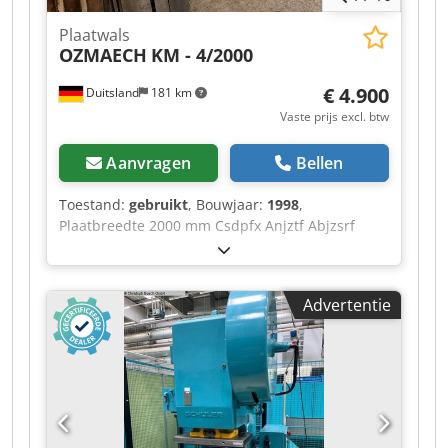
deels nog verkrijgbaar of kunnen worden
Plaatwals
nagemaakt.
OZMAECH
KM - 4/2000
€ 4.900
Duitsland
181 km
Vaste prijs excl. btw
Aanvragen
Bellen
Toestand:
gebruikt
, Bouwjaar:
1998
,
Plaatbreedte 2000 mm Csdpfx Anjztf Abjzsrf
Plaatdikte max. 4000 mm Fabrikant 2974
Achterstop aanwezig Voetpedaal aanwezig
Instelbaar in graden Gewicht van de machine ca.
Advertentie
3,93 ton