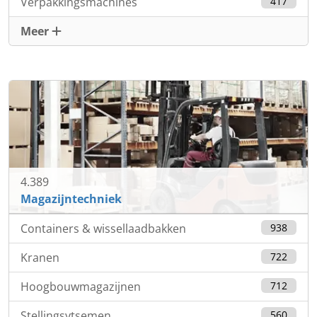
Verpakkingsmachines
417
Meer
4.389
Magazijntechniek
Containers & wissellaadbakken
938
Kranen
722
Hoogbouwmagazijnen
712
Stellingsytsemen
560