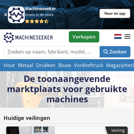
Machineseeker
Naar de app
Gratis in de store
Verkopen
Zoeken
Hout
Metaal
Drukken
Bouw
Vorkheftruck
Magazijntec
De toonaangevende
marktplaats voor gebruikte
machines
Huidige veilingen
Veiling