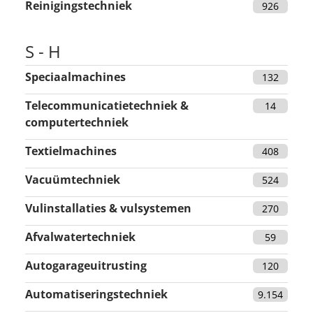
Reinigingstechniek
926
S - H
Speciaal­­machines
132
Telecommunicatietechniek &
14
computertechniek
Textielmachines
408
Vacuümtechniek
524
Vulinstallaties & vulsystemen
270
Afvalwatertechniek
59
Autogarageuitrusting
120
Automatiseringstechniek
9.154