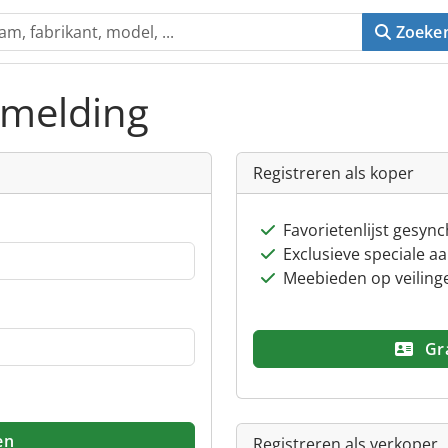
Zoeke
nmelding
Registreren als koper
Favorietenlijst gesyn
Exclusieve speciale a
Meebieden op veiling
Gra
en
Registreren als verkoper