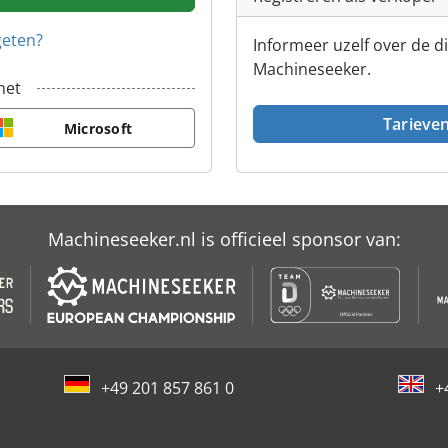
geten?
Informeer uzelf over de d
Machineseeker.
met
Tarieve
Microsoft
Machineseeker.nl is officieel sponsor van:
+49 201 857 861 0
+