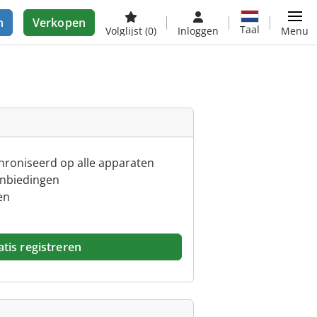
n
Verkopen
Taal
Volglijst
(0)
Inloggen
Menu
chroniseerd op alle apparaten
anbiedingen
en
tis registreren