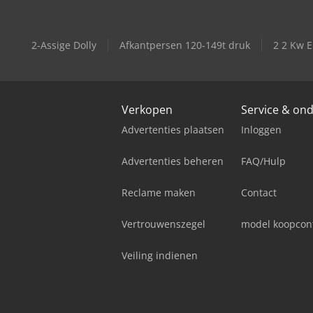
2-Assige Dolly
Afkantpersen 120-149t druk
2 2 Kw E
Verkopen
Service & on
Advertenties plaatsen
Inloggen
Advertenties beheren
FAQ/Hulp
Reclame maken
Contact
Vertrouwenszegel
model koopcon
Veiling indienen