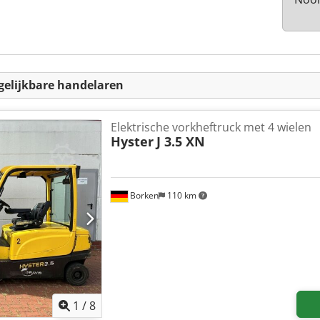
gelijkbare handelaren
Elektrische vorkheftruck met 4 wielen
Hyster
J 3.5 XN
Borken
110 km
1
/
8