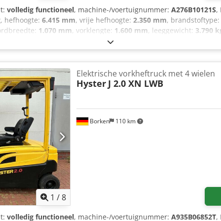
it:
volledig functioneel
, machine-/voertuignummer:
A276B10121S
,
g
, hefhoogte:
6.415 mm
, vrije hefhoogte:
2.350 mm
, brandstoftype
ordbreedte:
1.070 mm
, vorklengte:
1.600 mm
, leeggewicht:
3.790 k
te:
1.175 mm
,
Elektrische vorkheftruck met 4 wielen
Hyster
J 2.0 XN LWB
Borken
110 km
1
/
8
it:
volledig functioneel
, machine-/voertuignummer:
A935B06852T
,