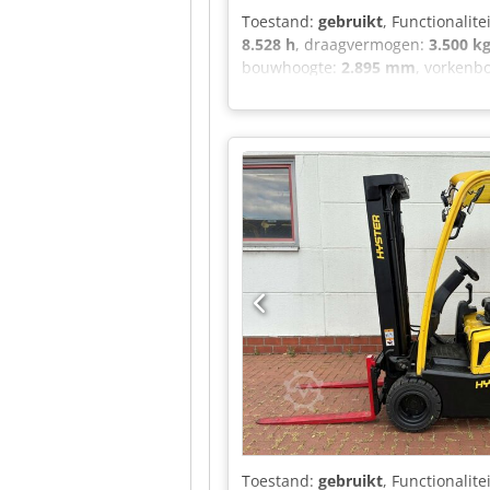
Toestand:
gebruikt
, Functionalite
8.528 h
, draagvermogen:
3.500 k
bouwhoogte:
2.895 mm
, vorkenb
aandrijftype:
Elektro
, bouwbreed
Toestand:
gebruikt
, Functionalite