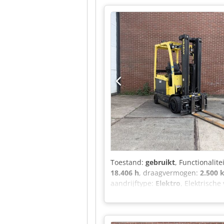
m. Hefhoogte 3,15 m. 6-cilinder 
Alles mechanisch. Zijschuiver, vork
Toestand:
gebruikt
, Functionalite
18.406 h
, draagvermogen:
2.500 
aandrijftype:
Elektro
, Elektrisch
Direct inzetbaar en volledig func
Batterij, spanning: 80V Zijdeling
hydraulische leiding, binnenspieg