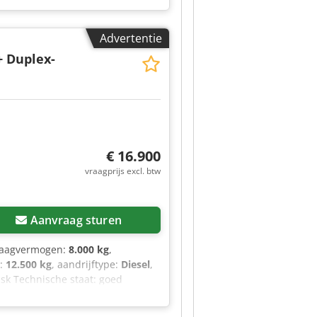
efonisch of per e-mail bereiken
rein. Mercedes-Benz OnRoadService
Advertentie
2-wegssysteem Navigatiesysteem
eiding CB-radio, 12 V, DIN-
+ Duplex-
etruimte Stopcontact 24 V/15 A,
Omgevingsverlichting Extra
ed Persluchtaansluiting, in de
polige stekker LED-
 Brake Assist 5 (standaard)
 bevindt zich in ons externe
€ 16.900
s, typefouten en vergissingen
vraagprijs excl. btw
Aanvraag sturen
raagvermogen:
8.000 kg
,
t:
12.500 kg
, aandrijftype:
Diesel
,
Ssk Technische staat: goed
D. Draagvermogen: [waarde niet
x vrijzichtmast. Bouwhoogte 2,71