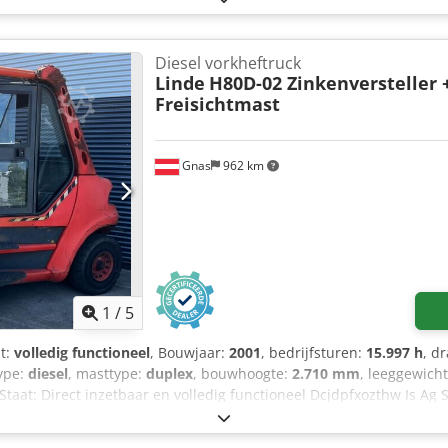
r verkoop. Indien u interesse heeft in dit voertuig, kunt u ons tel
iging te maken. De voertuigen staan niet altijd direct op ons ter
x 700 x 1450 mm, aluminium AdBlue-tank 60 l, links Luidsprekers, 
Diesel vorkheftruck
 vlootbeheersysteem FMS Voorbereiding voor tolregistratie Voorber
Linde
H80D-02 Zinkenversteller 
A, voor extra verbruikers Extra stopcontact 12 V/15 A, passagiersvo
Freisichtmast
 Schakelaar nachtrijverlichting Schakelaar MirrorCam, bij het bed 
 Restwarmtebenutting Bekerhouder Koelkast, in lade, onder het b
ering Aanhangerstekker 24 V, 15-polig Adapter, 15-polig naar 2x7-
Gnas
962 km
ent Automatische dim- en knipperlichtfunctie Afslagassistent Active
Economy-pakket Cruisecontrol Djdpfxozthw Ue Ag Seck Het voertuig
 ons op voor een bezichtiging. Hartelijk dank! Wijzigingen in prij
koop.
1
/
5
it:
volledig functioneel
, Bouwjaar:
2001
, bedrijfsturen:
15.997 h
, d
type:
diesel
, masttype:
duplex
, bouwhoogte:
2.710 mm
, leeggewich
Staat: Direct inzetbaar en volledig functioneel Dcjdpfxozthw Is Ag 
rbanden type: Volrubber Beschrijving: Diesel heftruck LINDE H80
edrijfsuren volgens de teller. Vorkenversteller. Zijschuiver. Duple