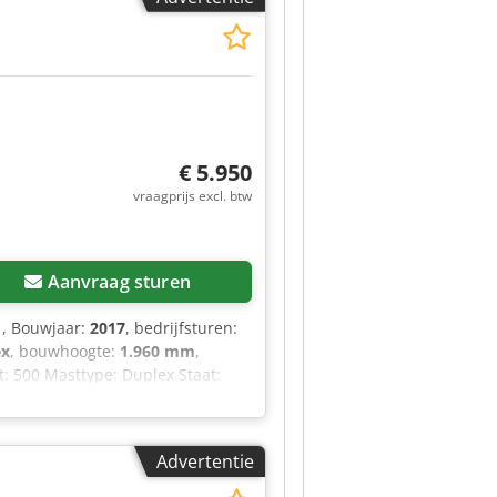
€ 5.950
vraagprijs excl. btw
Aanvraag sturen
1
, Bouwjaar:
2017
, bedrijfsturen:
ex
, bouwhoogte:
1.960 mm
,
: 500 Masttype: Duplex Staat:
chterbanden, type: Superelastiek
ler
Advertentie