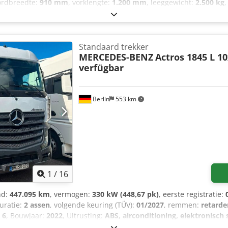
ordbreedte:
910 mm
, vorklengte:
1.200 mm
, leeggewicht:
2.500 kg
,
te:
1.050 mm
, Elektrische driewielige stapelaar Chassisnummer: 
: 50 mm Dcedpfx Aezthxfeg Sjk ISO-klasse: ISO-klasse 2 = 1.000 - 2.
unctioneel Technische staat: goed Voorband type: Superelastiek Vo
 Superelastiek Achterband maat: 15x4.5-8/3.0 Achterband staat: 80 
Standaard trekker
ant: Hoppecke Aquamatic (EQ 300284025) Batterij type: PzS Batterij b
MERCEDES-BENZ
Actros 1845 L 1
inihefboom hydraulische bedieningselementen, richtinghendel geï
verfügbar
r achteruitrijden inclusief claxon, gele knipperlicht, Blue Spot ac
atterijcompartiment: 750 mm DIN, zijdelingse toegang (met vorkbe
eiding, werkverlichting achter, werkverlichting voor, volledig vrij h
Berlin
553 km
 rondomlopend waarschuwingslicht, LED,
1
/
16
nd:
447.095 km
, vermogen:
330 kW (448,67 pk)
, eerste registratie:
guratie:
2 assen
, volgende keuring (TÜV):
01/2027
, remmen:
retarde
 6
, Bouwjaar:
2022
, Uitrusting:
ABS, airconditioning, elektronisch
k voor uw interesse in een van onze voertuigen. Wij, ALLROUND A