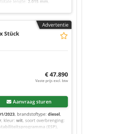
 totale lengte:
2.015 mm
,
K160B10011R Lastzwaartepunt: 500
500 kg Masttype: Triplex Staat:
orband maat: 18x7-8 Voorband
Advertentie
- 100% Batterij voltage: 48V
ouwjaar: 2020 Batterij staat: 80 -
0x Stück
ntegreerd in de armleuning,
hter,
ugels) Zijdelingse
effen, CE-certificaat,
€ 47.890
Vaste prijs excl. btw
Aanvraag sturen
01/2023
, brandstoftype:
diesel
,
r
, kleur:
wit
, soort overbrenging:
 stabiliteitsprogramma (ESP),
utovermietung GmbH, bieden u een