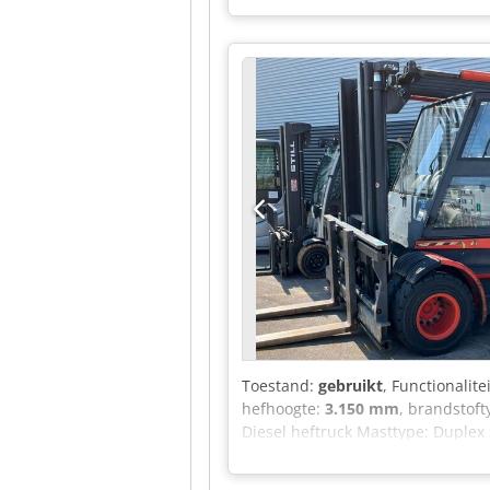
goed onderhouden voertuig aan voo
om een afspraak voor een bezicht
Brandstoftank 570 l, links, 650 
FleetBoard Eco Support Interface,
aansluiting Aansluitpunt 12 V/15 
passagiersvoetruimte (standaard)
verwarming op warm water, cabine
cabine Kabelbediening voor luchtv
dagrijverlichting Aandachtsassist
Veiligheidspakket Comfortpakket 
magazijn, neem daarom contact met
voorbehouden, evenals tussenver
Toestand:
gebruikt
, Functionalite
hefhoogte:
3.150 mm
, brandstof
Diesel heftruck Masttype: Duplex 
Voorbanden type: Volrubber Achte
vermeld]. Bouwjaar 2001. 15.997 b