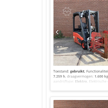
Toestand:
gebruikt
, Functionalite
7.259 h
, draagvermogen:
1.600 k
aandrijftype:
Elektro
, Elektrisch
Direct inzetbaar en volledig oper
Batterij, spanning: 48V Vatklem, D