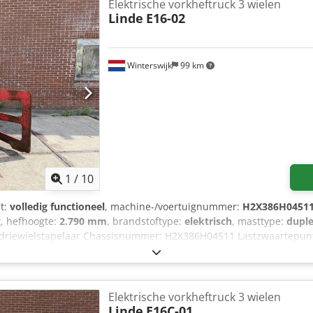
Elektrische vorkheftruck 3 wielen
Linde
E16-02
Winterswijk
99 km
1
/
10
it:
volledig functioneel
, machine-/voertuignummer:
H2X386H0451
g
, hefhoogte:
2.790 mm
, brandstoftype:
elektrisch
, masttype:
dupl
e driewielstapelaar Chassisnummer: H2X386H04511 Lastzwaartepunt
ationeel Technische staat: goed Voorbanden, type: Superelastiek A
sdozthvdepfx Ag Sjck 3e ventiel, 4e ventiel, binnenspiegel, driewie
Elektrische vorkheftruck 3 wielen
Linde
E16C-01