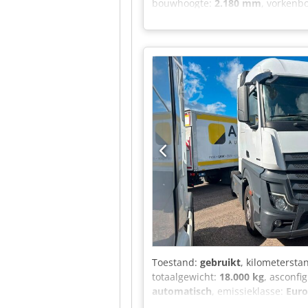
bouwhoogte:
2.180 mm
, vorkenb
aandrijftype:
Elektro
, bouwbreed
Vorke breedte: 100 mm Vorke dikte
Klaar voor gebruik en volledig f
staat: 80 - 100% Achterband type:
Batterij Ah: 625Ah Batterij fabrik
100% Beschrijving: TouchPoint-m
dubbele zijspiegels, handgreep voo
achteruitwaarschuwingssignaal, b
vorkverschuiving, 3e hydraulische l
veiligheidslicht, binnenspiegel,
Toestand:
gebruikt
, kilometersta
totaalgewicht:
18.000 kg
, asconfi
automatisch
, emissieklasse:
Euro
navigatiesysteem
, Hartelijk dan