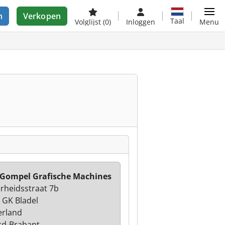
n
Verkopen
Taal
Volglijst
(0)
Inloggen
Menu
Gompel Grafische Machines
erheidsstraat 7b
 GK Bladel
rland
d-Brabant