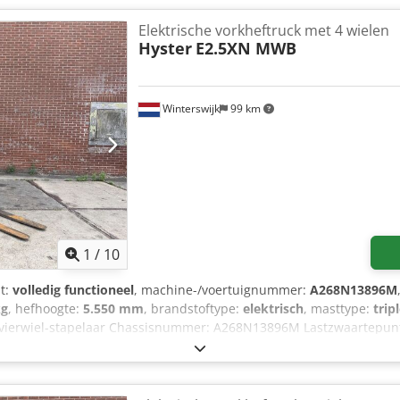
DEUTZ-dieselmotor met turbo. Goede banden. Dubbele banden. Voll
enversteller, 3e ventiel, achteruitrijlicht, vooruitrijlicht, verwarmi
Elektrische vorkheftruck met 4 wielen
Hyster
E2.5XN MWB
Winterswijk
99 km
1
/
10
it:
volledig functioneel
, machine-/voertuignummer:
A268N13896M
kg
, hefhoogte:
5.550 mm
, brandstoftype:
elektrisch
, masttype:
trip
e vierwiel-stapelaar Chassisnummer: A268N13896M Lastzwaartepunt:
tioneel Technische staat: goed Voorbanden, type: Superelastisch A
se verschuiving, vorkverstelmechanisme, Djdpfx Aozthvkjg Sock 3e h
el.