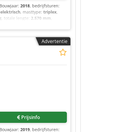
 Bouwjaar:
2018
, bedrijfsturen:
:
elektrisch
, masttype:
triplex
,
g
, totale lengte:
2.570 mm
,
Advertentie
Prijsinfo
 Bouwjaar:
2019
, bedrijfsturen: