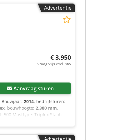
edige cabine. Vorklengte 1,80 m.
Advertentie
ng, volledige cabine.
€ 3.950
vraagprijs excl. btw
Aanvraag sturen
, Bouwjaar:
2014
, bedrijfsturen:
lex
, bouwhoogte:
2.380 mm
,
 500 Masttype: Triplex Staat:
chterbanden, type: Superelastisch
ydraulische leiding, 4e
Advertentie