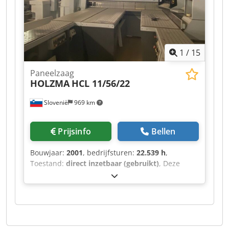
1
/
15
Paneelzaag
HOLZMA
HCL 11/56/22
Slovenië
969 km
Prijsinfo
Bellen
Bouwjaar:
2001
, bedrijfsturen:
22.539 h
,
Toestand:
direct inzetbaar (gebruikt)
, Deze
HOLZMA HCL 11/56/22 is geproduceerd in 2001.
Het beschikt over een maximale plaatmaat van
5600 × 2200 mm en een zaaglengte van 5600
mm voor longitudinaal zagen. Het zaagblad
steekt tot 125 mm uit en de machine is uitgerust
met een draaistation van 1250 × 1250 mm. Met