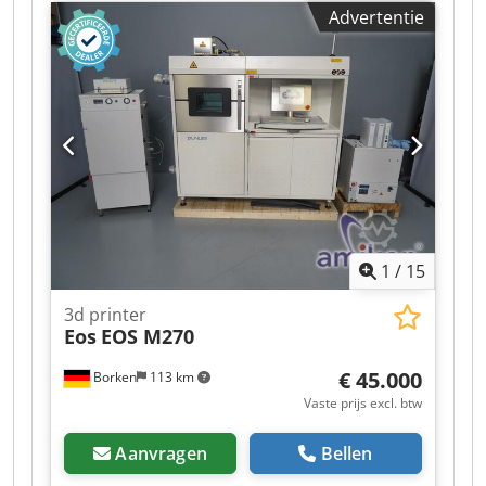
Advertentie
staal, kobalt-chroom legeringen, titaan,
aluminium, edelmetaallegeringen, Inconel Laser:
Dkodpfx Amozh Dp Ao Ror Ytterbium vezellaser
Lasertype: YLR-600-WC Afmetingen: 448x580x132
mm Gewicht: 40 kg Koeling: water Centraal
golflengtebereik: 1070 ±10 nm
Modulatiefrequentie: 0–50 kHz Gemiddeld
vermogen, max. 600 W Vermogensregeling: 10–
100 % Straalparameters: 0,37 mm x mrad Staat:
gebruikt Leveringsomvang: (zie foto) (Wijzigingen
en fouten in de technische gegevens
1
/
15
voorbehouden!) Voor verdere vragen
beantwoorden wij u graag telefonisch.
3d printer
Eos
EOS M270
€ 45.000
Borken
113 km
Vaste prijs excl. btw
Aanvragen
Bellen