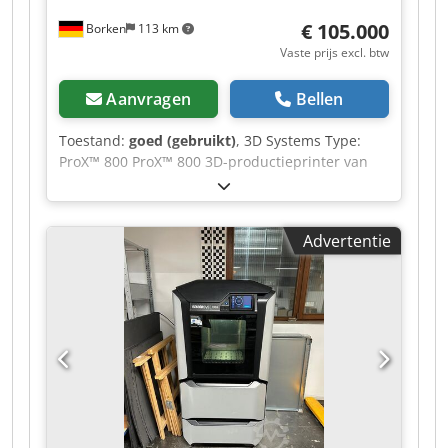
€ 105.000
Borken
113 km
Vaste prijs excl. btw
Aanvragen
Bellen
Toestand:
goed (gebruikt)
, 3D Systems Type:
ProX™ 800 ProX™ 800 3D-productieprinter van
3D Systems – Hoogwaardige SLA-printer Machine
werd regelmatig onderhouden Dkodpfx Aszii
Umem Rsr Bedrijfsuren: 18.700 (stand: 18-04-
Advertentie
2023) Na 18-04-2023 niet meer in gebruik
genomen Opmerking: Jaarlijks onderhoud tot
aan demontage uitgevoerd Te koop aangeboden:
gebruikte ProX 800 stereolithografie (SLA)
productieprinter van 3D Systems. Dit
grootformaat SLA-systeem is uitgerust met de
modernste printkoptechnologie en is geschikt
voor uiterst precieze componenten en
industriële toepassingen (bijv. automotive, lucht-
en ruimtevaart, medische technologie). Verdere