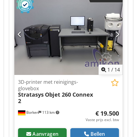
Aae Rekr Beschikbaar zijn: 1× zwarte printer 1×
witte printer Beide apparaten zijn circa 2 jaar
oud, volledig functioneel en verkeren in goede,
verzorgde staat. De printers waren tot voor kort
in gebruik en kunnen direct worden
overgenomen. Ideaal voor industriële markering,
productcodering en verpakkingsbedrukking.
Direct beschikbaar. Bezichtiging op afspraak
mogelijk.
1
/
14
3D-printer met reinigings-
glovebox
Stratasys
Objet 260 Connex
2
€ 19.500
Borken
113 km
Vaste prijs excl. btw
Aanvragen
Bellen