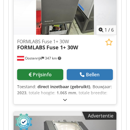
1
/
6
FORMLABS Fuse 1+ 30W
FORMLABS
Fuse 1+ 30W
Oostenrijk
347 km
Prijsinfo
Bellen
Toestand:
direct inzetbaar (gebruikt)
, Bouwjaar:
2023
, totale hoogte:
1.065 mm
, totale breedte:
645 mm
, totaalgewicht:
120 kg
,
verplaatsingsafstand X-as:
165 mm
,
productlengte (max.):
685 mm
, aantal assen:
3
,
Advertentie
Kunststof 3D-printer, geproduceerd in 2023.
Deze FORMLABS Fuse 1+ 30W maakt gebruik van
Selective Laser Sintering (SLS)-technologie en