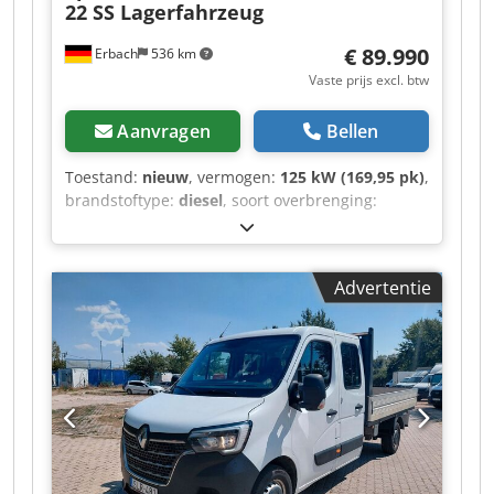
22 SS Lagerfahrzeug
€ 89.990
Erbach
536 km
Vaste prijs excl. btw
Aanvragen
Bellen
Toestand:
nieuw
, vermogen:
125 kW (169,95 pk)
,
brandstoftype:
diesel
, soort overbrenging:
automatisch
, kleur:
wit
, aantal zitplaatsen:
22
,
Bouwjaar:
2026
, Uitrusting:
ABS, airconditioning,
elektronisch stabiliteitsprogramma (ESP),
Advertentie
roetfilter, standkachel
, 517 Sprinter Lord
Comfort LS-voertuig Bij grotere vraag meerdere
exemplaren op korte termijn leverbaar.
Uitgevoerd met GSR3-systeem in arctisch wit.
Basisvoertuig: - 125 kW Euro 6e-motor - 9-traps
automatische transmissie - Voorairconditioning 7
kW + Webasto-airconditioning in de
passagiersruimte 12 kW - Standkachel -
Geveerde bestuurdersstoel met stoelverwarming