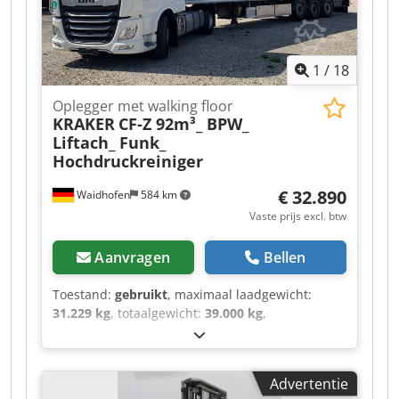
1
/
18
Oplegger met walking floor
KRAKER
CF-Z 92m³_ BPW_
Liftach_ Funk_
Hochdruckreiniger
€ 32.890
Waidhofen
584 km
Vaste prijs excl. btw
Aanvragen
Bellen
Toestand:
gebruikt
, maximaal laadgewicht:
31.229 kg
, totaalgewicht:
39.000 kg
,
asconfiguratie:
3 assen
, eerste registratie:
01/2021
, volgende keuring (TÜV):
02/2027
,
laadruimte inhoud:
92 m³
, Uitrusting:
ABS
,
Advertentie
Vanwege het enorme aantal phishing- en spam-