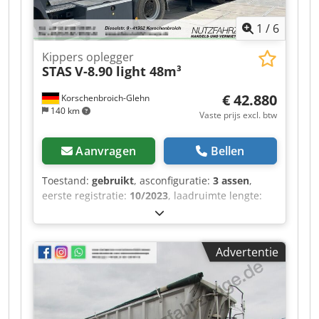
1
/
6
Kippers oplegger
STAS
V-8.90 light 48m³
€ 42.880
Korschenbroich-Glehn
140 km
Vaste prijs excl. btw
Aanvragen
Bellen
Toestand:
gebruikt
, asconfiguratie:
3 assen
,
eerste registratie:
10/2023
, laadruimte lengte:
8.900 mm
, laadruimtebreedte:
2.480 mm
,
laadruimtehoogte:
2.200 mm
, laadruimte
inhoud:
48 m³
, Lichtgewicht chassisuitvoering In
Advertentie
aluminium (15-6-12) Twee volledig automatisch
gelaste I-vormige langsdragers met gelaste
dwarsdragers. Chassisbreedte 1.600 mm Assen
en ophanging: schijfrem 430 mm "off-road-
versie" JOST (voorheen DCA) asunits, 3 x 9 ton