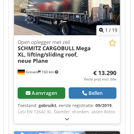
1
/
19
Open oplegger met zeil
SCHMITZ CARGOBULL
Mega
XL, lifting/sliding roof,
neue Plane
€ 13.290
Greven
160 km
Vaste prijs excl. btw
Aanvragen
Bellen
Toestand:
gebruikt
, eerste registratie:
09/2019
,
LaSi EN 12642 XL, Daimler, dranken, assen Rotos
SCB, banden 435/50 R 19,5, in hoogte
verstelbaar schuifdak, hefdak, snelspanner voor
het zeil aan de voorzijde Crodpfozr S Ubsx Ab