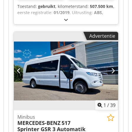
Toestand:
gebruikt
, kilometerstand:
507.500 km
,
eerste registratie:
01/2019
, Uitrusting:
ABS,
laadklep, roetfilter
, LF 290 FA 16,
multitemperatuur, blauw, Nagel, laadklep Bär.
Crjdjzr S Uhspfx Ab Tsf
Advertentie
1
/
39
Minibus
MERCEDES-BENZ
517
Sprinter GSR 3 Automatik