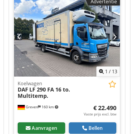
Advertentie
Tof
1
/
13
Koelwagen
DAF
LF 290 FA 16 to.
Multitemp.
€ 22.490
Greven
160 km
Vaste prijs excl. btw
Aanvragen
Bellen