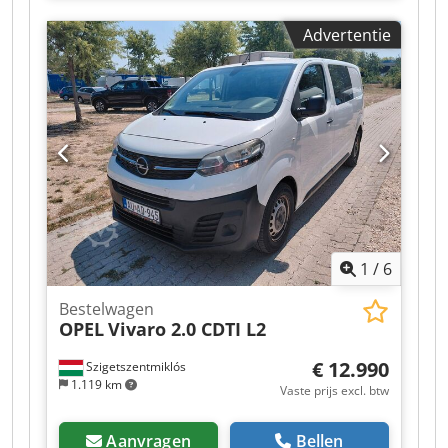
overbrenging:
mechanisch
, emissieklasse:
Euro
Advertentie
6
, aantal zitplaatsen:
3
, laadruimte lengte:
4.130
mm
, laadruimtebreedte:
1.770 mm
,
laadruimtehoogte:
1.960 mm
, Bouwjaar:
2023
,
Uitrusting:
ABS, airconditioning, centrale
vergrendeling, elektronisch
stabiliteitsprogramma (ESP)
, Belangrijkste
uitrusting omvat: Bluetooth, multimediasysteem,
multifunctioneel stuurwiel, elektrische spiegels
en ramen, etc. Neem ook contact met ons op via
WhatsApp/Viber) E-mail: Crjdezr S Rpepfx Ab Tsf
1
/
6
Bestelwagen
OPEL
Vivaro 2.0 CDTI L2
€ 12.990
Szigetszentmiklós
1.119 km
Vaste prijs excl. btw
Aanvragen
Bellen