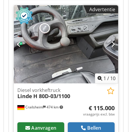
Opbreekkracht met bak: 3427 daN ・Kantelhoek
Advertentie
12° ・Stiltehoek 117° ・Draaicirkel (over wielen)
3,31 m ・Neem gewicht (met vork) 4800 kg ・
Banden: pneumatisch ・Hef 8 seconden op ・
Verlaag 5,40 s ・Telescoop uitschuiven 5,60 s ・
Telescoopintrekking 4,30 s ・Kantel 3,50 s ・
Dumpen 3,60 s ・Aantal cilinders /
cilinderlaadcapaciteit 4 - 3331 cm³ ・Nominaal
motorvermogen - vermogen (kW) 75 pk / 55,40
kW ・Max. Koppel / motortoerental 265 Nm @
1400 tpm ・Trekkracht 3550 daN ・Aantal
versnellingen (vooruit/achteruit) 2/2 ・Max.
1
/
10
rijsnelheid 24,90 km/u ・Parkeerrem
Automatische negatieve parkeerrem ・
Diesel vorkheftruck
Parkeerrem-oliebad-meerdere schijfremmen op
Linde
H 80D-03/1100
de voorassen ・Pomptype tandwielpomp ・
Hydraulische druk 235 bar ・Motorolie 11,20 l ・
€ 115.000
Crailsheim
474 km
Hydraulische olie 115 liter ・
vraagprijs excl. btw
Brandstoftankinhoud 63 liter ・Geluidsniveau in
de cabine (LpA) 76 dB ・Omgevingsgeluid (LwA)
Aanvragen
Bellen
104 dB Crsdpsztglkofx Aizjf ・Trillingsbelasting