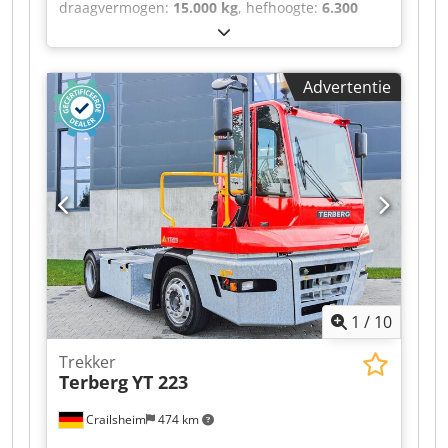
draagvermogen:
15.000 kg
, hefhoogte:
6.300
mm
, totale lengte:
6.430 mm
, Elektrische
heftruck JMG MC 100.08 Cjdeztgmzspfx Aizerf
Aandrijving: elektrisch Bouwjaar: 2026 Hefhoogte
Advertentie
(mm): 6.300 Draagvermogen (kg): 15.000
1
/
10
Trekker
Terberg
YT 223
Crailsheim
474 km