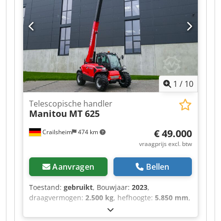
Toegestane kanteling in werkmodus: 4 ° ·
Gevulkaniseerde massief rubberen banden ·
Aandrijfwielen (voor/achter): 2/2 · Stuurwielen
(voor/achter): 2/2 · Geremde wielen/wielen: 2/2 ·
Fabrikant/motormodel: Yanmar - 3TNV88C-DMU ·
Motorstandaard: Stage V · Nominaal vermogen /
vermogen van de verbrandingsmotor: 36,20 pk /
27,50 kW · Bodemdruk: 18,20 dan/cm2 ·
1
/
10
Hydraulische druk: 400 bar · Inhoud
hydraulische tank: 94 l · Inhoud brandstoftank:
Telescopische handler
72 liter · Omgevingsgeluid (LwA): < 106 dB
Manitou
MT 625
€ 49.000
Crailsheim
474 km
vraagprijs excl. btw
Aanvragen
Bellen
Toestand:
gebruikt
, Bouwjaar:
2023
,
draagvermogen:
2.500 kg
, hefhoogte:
5.850 mm
,
vorklengte:
1.200 mm
, totale lengte:
5.094 mm
,
・Maximaal zijdelings bereik: 3,40 m ・