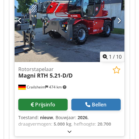
hijsgewicht, procentuele lastindicatie,
werkradius, giekhoek, geselecteerd programma
1
/
10
Rotorstapelaar
Magni
RTH 5.21-D/D
Crailsheim
474 km
Prijsinfo
Bellen
Toestand:
nieuw
, Bouwjaar:
2026
,
draagvermogen:
5.000 kg
, hefhoogte:
20.700
mm
, totale lengte:
7.630 mm
, Roterende
heftruck Csdpfxjztgi Ao Aizerf