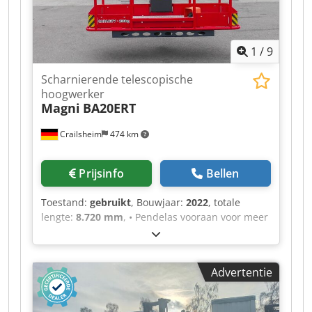
1
/
9
Scharnierende telescopische
hoogwerker
Magni
BA20ERT
Crailsheim
474 km
Prijsinfo
Bellen
Toestand:
gebruikt
, Bouwjaar:
2022
, totale
lengte:
8.720 mm
, • Pendelas vooraan voor meer
stabiliteit op alle ondergronden • Zelfstandig
sperdifferentieel Cedpfx Aijztgmhszerf •
Stopcontact op het werkplatform • Veilige
Advertentie
werking tot 12,5 m/s windsnelheid •
Geïntegreerde storingsdiagnose met CAN-
bustechniek • Hoge mate van