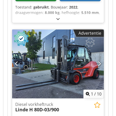
hand/arm < 2,50 m/s² ・Stuurwielen
Toestand:
gebruikt
, Bouwjaar:
2022
,
(voor/achter) 2/2 ・Aandrijfwielen (voor/achter)
draagvermogen:
8.000 kg
, hefhoogte:
5.510 mm
,
2/2 ・
totale lengte:
5.700 mm
, · Dubbele
Veiligheids-/veiligheidscabinegoedkeuringsnorm
pedaalbediening voor vooruit en achteruit ·
EN 15000 / Cabine ROPS - FOPS niveau 1 ・
hydrostatisch remmen Joysticks geïntegreerd in
Bestuurt JSM
Advertentie
de armsteun · Anti-reflectiedisplay met
informatie zoals tankinhoud, tijd, bedrijfsuren
en service-informatie. Variabele
verplaatsingspomp voor een lager
energieverbruik · Linde Engine Protection System
(LEPS): Bewaking · Waarschuwing en
vermogensvermindering wanneer verschillende
prestatieparameters, zoals het motoroliepeil/de
motordruk, het koelwaterpeil/de
koelwatertemperatuur, de hydraulische
olietemperatuur en het luchtfiltervacuüm
1
/
10
worden overschreden of onderschreden · Hoge
veiligheid en stabiliteit dankzij Linde
Diesel vorkheftruck
torsieondersteuning · Hydraulisch gedempte en
Linde
H 80D-03/900
geveerde comfortstoel met uitgebreide
verstelmogelijkheden · Luchtfilter met