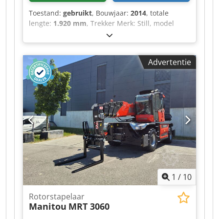
Toestand:
gebruikt
, Bouwjaar:
2014
, totale
lengte:
1.920 mm
, Trekker Merk: Still, model
LTX80 Aandrijving: elektrisch Bouwjaar: 2014
Codjztgivspfx Aizorf
Advertentie
1
/
10
Rotorstapelaar
Manitou
MRT 3060