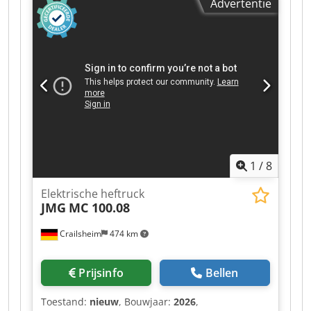
Advertentie
Werkhoogte (mm): 11.000
1
/
8
Elektrische heftruck
JMG
MC 100.08
Crailsheim
474 km
Prijsinfo
Bellen
Toestand:
nieuw
, Bouwjaar:
2026
,