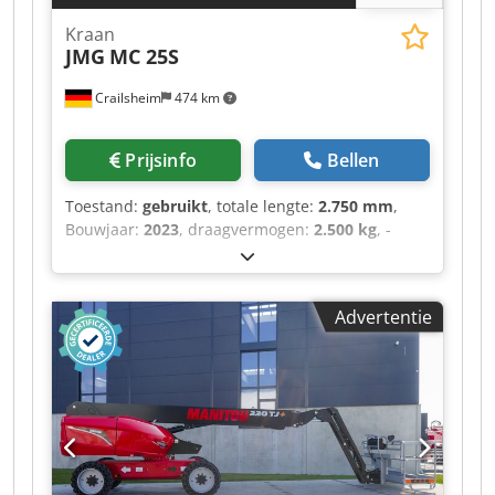
Parkeerrem-oliebad-meerdere schijfremmen op
Kraan
de voorassen ・Pomptype tandwielpomp ・
JMG
MC 25S
Hydraulische druk 235 bar ・Motorolie 11,20 l ・
Hydraulische olie 115 liter ・
Crailsheim
474 km
Brandstoftankinhoud 63 liter ・Geluidsniveau in
de cabine (LpA) 76 dB ・Omgevingsgeluid (LwA)
104 dB ・Trillingsbelasting hand/arm < 2,50 m/s²
Prijsinfo
Bellen
・Stuurwielen (voor/achter) 2/2 Crodpjztgl Defx
Aizjf ・Aandrijfwielen (voor/achter) 2/2 ・
Toestand:
gebruikt
, totale lengte:
2.750 mm
,
Veiligheids-/veiligheidscabinegoedkeuringsnorm
Bouwjaar:
2023
, draagvermogen:
2.500 kg
, -
EN 15000 / Cabine ROPS - FOPS niveau 1 ・
Banden: Solideal, massief grijs rubber, type
Bestuurt JSM
Magnum - Bandenmaat: voor 18x7-8, achter
15x4,5-8 - Wielbasis: 1635 mm - Bodemvrijheid
Advertentie
midden: 70 - Proportioneel uitschuifbare giek -
Voorasaandrijving met tegengestelde beweging -
Mobiele kop (-70°/-35°/0°/+10°) - Structuur voor
windflessen en haken aan boord Crjdpfx
Aisztglwszof - USB-poort - Maximaal
draagvermogen 2500kg - Voorwielaandrijving nr.
2 elektromotor AC 2 kW 24V. Isolatieklasse H -
Afneembare contragewichten Kg - Accu 24 V -