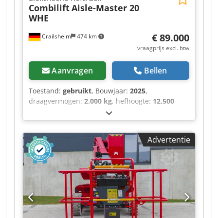
Combilift
Aisle-Master 20
WHE
€ 89.000
Crailsheim
474 km
vraagprijs excl. btw
Aanvragen
Bellen
Toestand:
gebruikt
, Bouwjaar:
2025
,
draagvermogen:
2.000 kg
, hefhoogte:
12.500
mm
, totale lengte:
4.000 mm
, Elektrische
stapeltruck Codeztgmnjpfx Aizorf Combilift Aisle-
Master 20 WHE Aandrijving: elektrisch Bouwjaar:
Advertentie
2025 Hefhoogte (mm): 12.500 Draagvermogen
(kg): 2.000