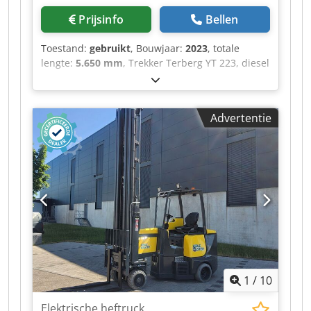
Prijsinfo
Bellen
Toestand:
gebruikt
, Bouwjaar:
2023
, totale
lengte:
5.650 mm
, Trekker Terberg YT 223, diesel
aangedreven, bouwjaar 2023 Cjdpsztgmujfx
Aizorf
Advertentie
1
/
10
Elektrische heftruck