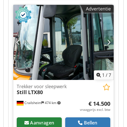
Advertentie
1
/
7
Trekker voor sleepwerk
Still
LTX80
€ 14.500
Crailsheim
474 km
vraagprijs excl. btw
Aanvragen
Bellen