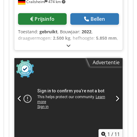
Crailsheim
474 km
overbelastingsuitschakeling volgens EN 15000-
norm - Hydraulische variabele axiale
zuigerpomp - Load sensing pomp 180 l/min - 270
Prijsinfo
Bellen
bar - Hydraulische olie 151 l - Brandstof 150 l -
Draaicirkel (buitenrand van de wielen) 4,88 m -
Toestand:
gebruikt
, Bouwjaar:
2022
,
Kantelhoek van de apparaathouder (naar
draagvermogen:
2.500 kg
, hefhoogte:
5.850 mm
,
binnen/buiten kantelen) 137° -
totale lengte:
5.145 mm
, ・Maximaal zijdelings
Binnengeluidsniveau (LpA) 79,7 dB - Extern
bereik: 3,40 m ・Opbreekkracht met bak: 3427
geluidsniveau (LwA) 103 dB - Trillingswaarde op
daN ・Kantelhoek 12° ・Stiltehoek 117° ・
Advertentie
handen / armen
Draaicirkel (over wielen) 3,31 m ・Neem gewicht
(met vork) 4800 kg ・Banden: pneumatisch ・Hef
8 seconden op ・Verlaag 5,40 s ・Telescoop
uitschuiven 5,60 s ・Telescoopintrekking 4,30 s
・Kantel 3,50 s ・Dumpen 3,60 s ・Aantal
cilinders / cilinderlaadcapaciteit 4 - 3331 cm³ ・
Nominaal motorvermogen - vermogen (kW) 75 pk
/ 55,40 kW ・Max. Koppel / motortoerental 265
Nm @ 1400 tpm ・Trekkracht 3550 daN ・Aantal
versnellingen (vooruit/achteruit) 2/2 ・Max.
rijsnelheid 24,90 km/u ・Parkeerrem
1
/
11
Automatische negatieve parkeerrem ・