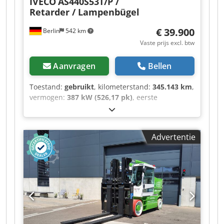
IVECO
AS440S53T/P /
Retarder / Lampenbügel
€ 39.900
Berlin
542 km
Vaste prijs excl. btw
Aanvragen
Bellen
Toestand:
gebruikt
, kilometerstand:
345.143 km
,
vermogen:
387 kW (526,17 pk)
, eerste
registratie:
06/2022
, brandstoftype:
diesel
,
leeggewicht:
6.870 kg
, maximaal laadgewicht:
11.130 kg
, totaalgewicht:
18.000 kg
,
Advertentie
asconfiguratie:
4x2
, wielbasis:
3.800 mm
,
volgende keuring (TÜV):
05/2026
, kleur:
blauw
,
bestuurderscabine:
overig
, soort overbrenging:
automatisch
, emissieklasse:
Euro 6
, ophanging:
staal-lucht
, aantal zitplaatsen:
2
, Uitrusting:
ABS, airconditioning, cruise control,
differentieelslot, standkachel, tractieregeling
,
Kleur: ultramarijnblauw 5002, leeggewicht: 6870
kg, toegestaan totaal gewicht: 18000 kg, stoelen