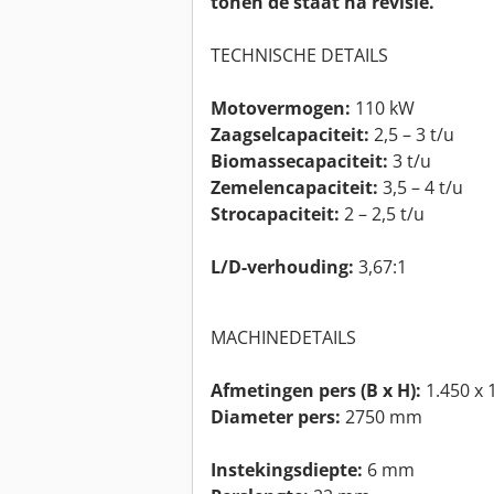
tonen de staat ná revisie.
TECHNISCHE DETAILS
Motovermogen:
110 kW
Zaagselcapaciteit:
2,5 – 3 t/u
Biomassecapaciteit:
3 t/u
Zemelencapaciteit:
3,5 – 4 t/u
Strocapaciteit:
2 – 2,5 t/u
L/D-verhouding:
3,67:1
MACHINEDETAILS
Afmetingen pers (B x H):
1.450 x
Diameter pers:
2750 mm
Instekingsdiepte:
6 mm