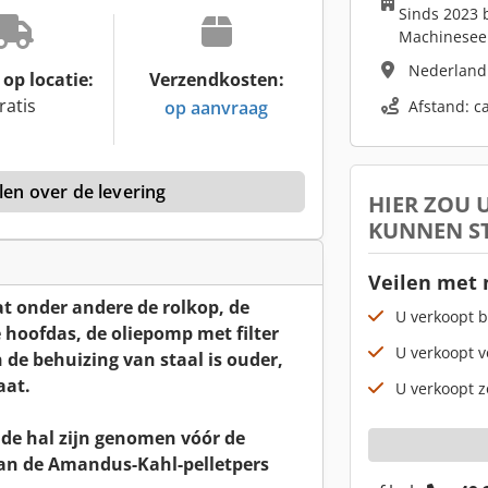
Sinds 2023 b
Machinesee
Nederlan
op locatie:
Verzendkosten:
ratis
op aanvraag
Afstand: c
len over de levering
HIER ZOU
KUNNEN S
Veilen met
at onder andere de rolkop, de
U verkoopt b
 hoofdas, de oliepomp met filter
U verkoopt v
n de behuizing van staal is ouder,
aat.
U verkoopt z
n de hal zijn genomen vóór de
 van de Amandus-Kahl-pelletpers