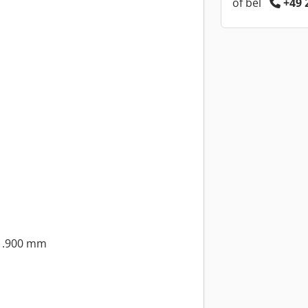
of bel
+49 
 1.900 mm