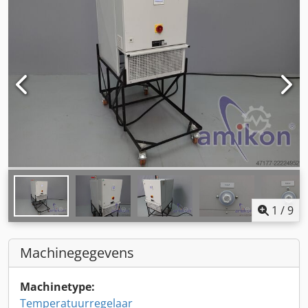
1
/
9
Machinegegevens
Machinetype:
Temperatuurregelaar