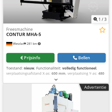
1
/
3
Freesmachine
CONTUR
MHA-5
Wetzlar
281 km
Prijsinfo
Bellen
Toestand:
nieuw
, Functionaliteit:
volledig functioneel
,
verplaatsingsafstand X-as:
600 mm
, verplaatsing Y-as:
480
mm
, verplaatsingsafstand Z-as:
310 mm
, spilsnelheid
(max.):
2.000 rpm
, spindelsnelheid (min.):
40 rpm
,
Advertentie
veerstreek:
120 mm
, totale hoogte:
1.820 mm
, totale
breedte:
1.780 mm
, totale lengte:
1.400 mm
, tafelbreedte:
500 mm
, tafel lengte:
900 mm
, werkstukgewicht (max.):
190 kg
, afstand tafel tot spilcentrum:
390 mm
, Uitrusting:
documentatie / handleiding
, Tafeloppervlak (schuine