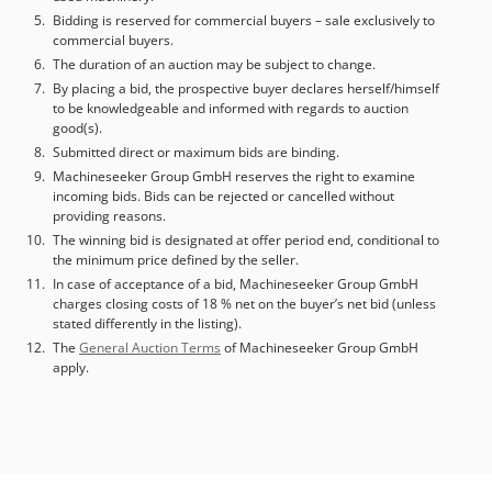
Afmetingen (L x B x H): 5.220 x 3.100 x 2.840 mm
Bidding is reserved for commercial buyers – sale exclusively to
Machinegewicht: ca. 10.500 kg Dcedoyhnxcspfx Apmek
commercial buyers.
Bedrijfsuren Inschakeltijd: 21.859 uur Bedrijfstijd: 7.308
The duration of an auction may be subject to change.
uur Spillooptijd: 1.564 uur UITRUSTING Koelmiddel door de
By placing a bid, the prospective buyer declares herself/himself
spil (IKZ) Spaanafvoer Rondtafel 4e as Set
to be knowledgeable and informed with regards to auction
gereedschapshouders, 45 stuks Gereedschapkast LISTA
good(s).
Submitted direct or maximum bids are binding.
Machineseeker Group GmbH reserves the right to examine
incoming bids. Bids can be rejected or cancelled without
providing reasons.
The winning bid is designated at offer period end, conditional to
the minimum price defined by the seller.
In case of acceptance of a bid, Machineseeker Group GmbH
charges closing costs of 18 % net on the buyer’s net bid (unless
stated differently in the listing).
The
General Auction Terms
of Machineseeker Group GmbH
apply.