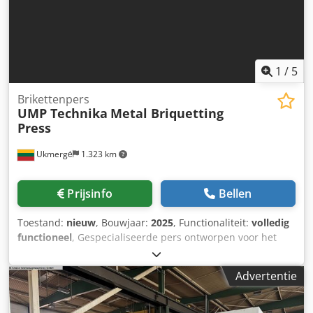
1
/
5
Brikettenpers
UMP Technika
Metal Briquetting
Press
Ukmergė
1.323 km
Prijsinfo
Bellen
Toestand:
nieuw
, Bouwjaar:
2025
, Functionaliteit:
volledig
functioneel
, Gespecialiseerde pers ontworpen voor het
briketteren van ijzer, staal en soortgelijke legeringen.
Bevat geïntegreerde olieopvangmatten. Bevat geen
Advertentie
verpakkingstafel - alleen briketgeleiders (rails). Standaard
geleverd met heldere bunkerdeuren en
olieverwarmingselementen. De machines worden