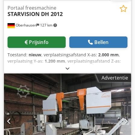
Portaal freesmachine
STARVISION
DH 2012
Oberhausen
127 km
Prijsinfo
Bellen
Toestand:
nieuw
, verplaatsingsafstand X-as:
2.000 mm
,
verplaatsing Y-as:
1.200 mm
, verplaatsingsafstand Z-as:
800 mm
, aanvoersnelheid X-as:
30.000 m/min
,
voeringssnelheid Y-as:
30.000 m/min
, voedingssnelheid Z-
Advertentie
as:
30.000 m/min
, tafel lengte:
1.900 mm
, tafelbreedte:
1.100 mm
, spilsnelheid (max.):
6.000 rpm
, tafelbelasting:
4.000 kg
, positie van de freeskop:
Vertikal
, koppel:
1.356
Nm
, spilneus:
SK 50 - DIN 69871A
, Uitrusting:
toerental
traploos regelbaar
, STARVISION DH 2012
portalfreesmachine – direct leverbaar De STARVISION DH
2012 is een uiterst nauwkeurige portalfreesmachine voor
de bewerking van grote en zware werkstukken. Ideaal voor
matrijzenbouw, machinebouw, toelevering en veeleisende