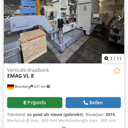
van de fabrikant of de operator en zijn daarom voor ons
Herhaalnauwkeurigheid: ± 0,020 mm Uw voordelen als
niet bindend. Tussentijdse verkoop voorbehouden;
JMT-klant: ✔ Officieel distributiepartner in Duitsland ✔
uitsluitend onze algemene voorwaarden zijn van
Technische ondersteuning en service ter plaatse ✔ Snelle
toepassing. Over ons meer dan 400 eigen machines op
levering van reserveonderdelen ✔ Training en instructie
voorraad meer dan 15.000 m² opslagruimte, hijscapaciteit
inbegrepen
70 t meer dan 10.000 accessoires voor uw werkplaats Wilt
u machines, productielijnen of uw bedrijf verkopen, neem
dan contact met ons op. Meer aanbiedingen vindt u op
onze website. Bezichtigen is mogelijk na afspraak. Wij
kijken uit naar uw bezoek. Uw Markus Hirsch Team
1
/
11
Verticale draaibank
EMAG
VL 8
Blumberg
531 km
Prijsinfo
Bellen
Toestand:
zo goed als nieuw (gebruikt)
, Bouwjaar:
2015
,
Werkstuk Ø max.: 400 mm Werkstuklengte max.: 300 mm
Klauwplaat Ø max.: 500 mm Draaidiameter max.: 520 mm