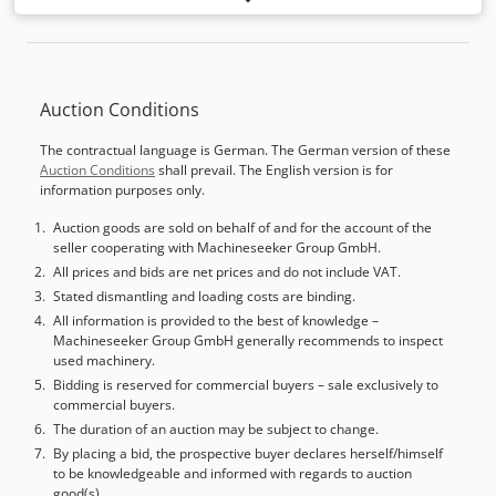
X-as verplaatsing: 1.110 mm Z-as verplaatsing: 595 mm
Dwsdpfjxy Ac Sjx Abqsa Hoofdspindel: Vermogen 40 / 100%
ED 47/34 kW Hoofdspindel: Koppel 40 / 100% ED 600 Nm
Hoofdspindel: Max. toerental: 2.850 1/min Fanuc 31i Geen
Auction Conditions
Y-as
The contractual language is German. The German version of these
Auction Conditions
shall prevail. The English version is for
information purposes only.
Auction goods are sold on behalf of and for the account of the
seller cooperating with Machineseeker Group GmbH.
All prices and bids are net prices and do not include VAT.
Stated dismantling and loading costs are binding.
All information is provided to the best of knowledge –
Machineseeker Group GmbH generally recommends to inspect
used machinery.
Bidding is reserved for commercial buyers – sale exclusively to
commercial buyers.
The duration of an auction may be subject to change.
By placing a bid, the prospective buyer declares herself/himself
to be knowledgeable and informed with regards to auction
good(s).