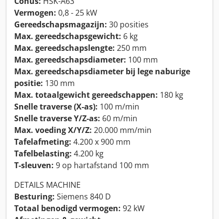
Conus:
HSK-A63
Vermogen:
0,8 - 25 kW
Gereedschapsmagazijn:
30 posities
Max. gereedschapsgewicht:
6 kg
Max. gereedschapslengte:
250 mm
Max. gereedschapsdiameter:
100 mm
Max. gereedschapsdiameter bij lege naburige
positie:
130 mm
Max. totaalgewicht gereedschappen:
180 kg
Snelle traverse (X-as):
100 m/min
Snelle traverse Y/Z-as:
60 m/min
Max. voeding X/Y/Z:
20.000 mm/min
Tafelafmeting:
4.200 x 900 mm
Tafelbelasting:
4.200 kg
T-sleuven:
9 op hartafstand 100 mm
DETAILS MACHINE
Besturing:
Siemens 840 D
Totaal benodigd vermogen:
92 kW