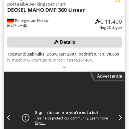
portaalbewerkingscentrum
DECKEL MAHO
DMF 360 Linear
€ 11.400
Esslingen am Neckar
476 km
Nog 23 dagen
Details
Toestand:
gebruikt
, Bouwjaar:
2007
, bedrijfsturen:
70.859
h
, machine-/voertuignummer:
15145361464
,
Verplaatsingsbereik (X/Y/Z): 3.600/920/820 mm, voorzien
van een B-as en een geïntegreerde NC-tafel, maximale
Advertentie
spindelsnelheid: 18.000 tpm, gereedschapshouder HJSK-
A63, 30-voudig gereedschapwisselsysteem, wisselende
bewerking, besturing SIEMENS Sinumerik 840 D Powerline,
spaanafvoer, emulsieafscheider, infrarood meetsensor.
Boorvloeistof/smeermiddelen moeten door de klant op
professionele wijze worden afgezogen en afgevoerd.
Dwedpfjzqy Umox Abqea