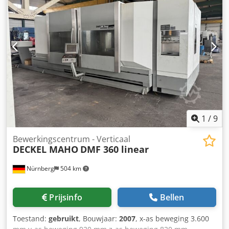
bestuurd door Siemens KTP-400 touchscreens. De 2e
generatie is verkrijgbaar vanaf februari 2024. Neem voor
deze pers eerst contact met ons op! Technische gegevens:
Doorvoer: tot 600 briketten/uur* Hoofdmotor: 30 kW
Voedermotoren: 2,6 kW Koelsysteem: 1,6 kW Totaal
vermogen: 34,2 kW Olietank: 260 liter Filters: 4 Lengte:
2000 mm Breedte: 2000 mm Hoogte: 2200 mm Dwedpfx
Ajtmugcebqea Gewicht: 3500 kg Briketgrootte: 40-110, D80
mm Garantie: 2 jaar / 2 000 werkuren
1
/
9
Bewerkingscentrum - Verticaal
DECKEL MAHO
DMF 360 linear
Nürnberg
504 km
Prijsinfo
Bellen
Toestand:
gebruikt
, Bouwjaar:
2007
, x-as beweging 3.600