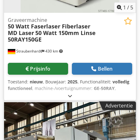
1
/
5
Graveermachine
50 Watt Faserlaser Fiberlaser
MD Laser
50 Watt 150mm Linse
50RAY150GE
Straubenhardt
430 km
Prijsinfo
Bellen
Toestand:
nieuw
, Bouwjaar:
2025
, Functionaliteit:
volledig
functioneel
, machine-/voertuignummer:
GE-50RAY
,
ingangsspanning:
230 V
, type ingangsstroom:
Gelijkstroom
, laservermogen:
50 W
, type koeling:
lucht
,
Advertentie
totale breedte:
530 mm
, totale hoogte:
770 mm
, totale
lengte:
796 mm
, totaalgewicht:
254 kg
, garantieduur:
36
maanden
, hoogteverstellingstype:
elektrisch
, deur
openingsbreedte:
530 mm
, deur openingshoogte:
300
mm
, tafel lengte:
203 mm
, tafelbreedte:
430 mm
, laser