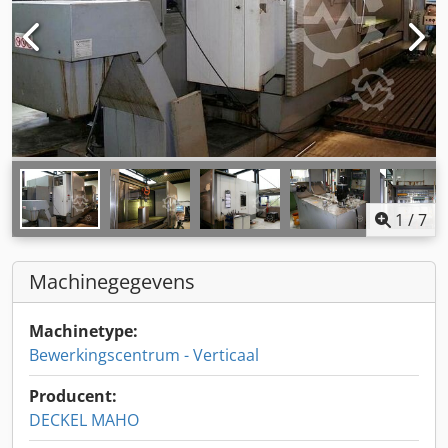
1
/
7
Machinegegevens
Machinetype:
Bewerkingscentrum - Verticaal
Producent:
DECKEL MAHO