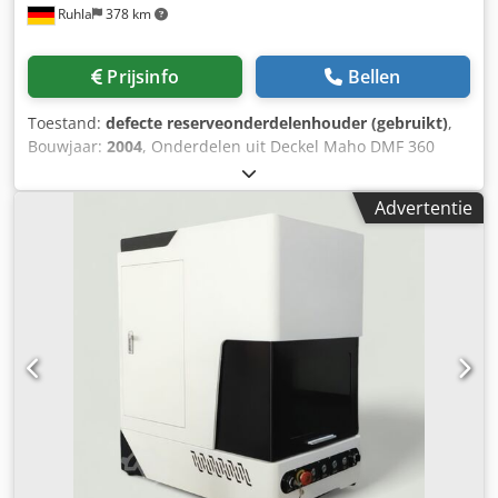
Ruhla
378 km
Prijsinfo
Bellen
Toestand:
defecte reserveonderdelenhouder (gebruikt)
,
Bouwjaar:
2004
, Onderdelen uit Deckel Maho DMF 360
linear te koop. Machine dient uitsluitend als donor voor
onderdelen. Machine is compleet in alle delen.
Advertentie
Bijvoorbeeld: volledige besturing iTNC 530, schakelkast,
SK50 spil zo goed als nieuw, koelaggregaat,
scheidingswand, stellingwand, SK50 zwenkkop Hirth
(defect), spanentransporteur, IKZ-installatie 80 bar, diverse
andere gebruikte onderdelen in goede staat. Prijzen op
aanvraag, exclusief 19% btw. Dedpfjytx Dmex Abqjwa