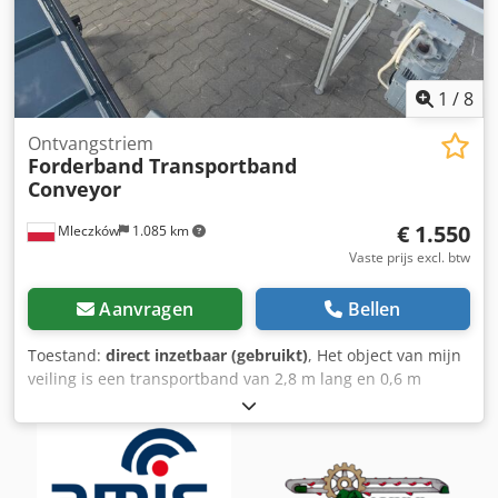
1
/
8
Ontvangstriem
Forderband Transportband
Conveyor
€ 1.550
Mleczków
1.085 km
Vaste prijs excl. btw
Aanvragen
Bellen
Toestand:
direct inzetbaar (gebruikt)
, Het object van mijn
veiling is een transportband van 2,8 m lang en 0,6 m
breed. Dsdpfeu A Hppjx Ahhjck Mogelijkheid tot transport.
Mogelijkheid tot transport.