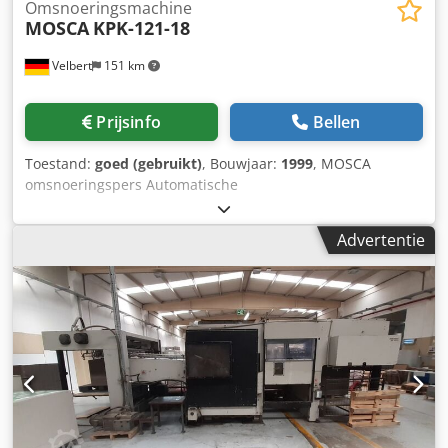
Omsnoeringsmachine
MOSCA
KPK-121-18
Velbert
151 km
Prijsinfo
Bellen
Toestand:
goed (gebruikt)
, Bouwjaar:
1999
, MOSCA
omsnoeringspers Automatische
palletomsnoeringsmachine, model KPK-121-18 Bouwjaar:
1999 Het besturingssysteem is S7. Dodpfxjq Svgko Ahhjck
Advertentie
De omsnoeringsmachine is voorzien van 2
omsnoeringskoppen. De pers beschikt over een
beloopbare rollenbaan met draaikruis. Afmetingen
bezetting inclusief pallet: Lengte: 1.200 mm Breedte: 1.200
mm Hoogte min. 500 mm maximaal 1600 mm Technische
gegevens: Traploos instelbare riemspanning: 200 – 2.000 N
Bandgeleidingssnelheid: 4,6 m/s Type sluiting:
wrijvingslassluiting Afmetingen bedieningspaneel: Breedte
= 1.200 m, diepte = 650 mm, hoogte = 850 mm Afmetingen
verpakkingspers: Max. stahoogte: 1.600 mm Max.