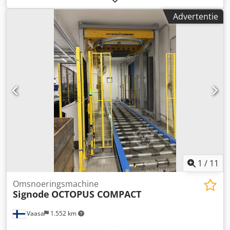
600 x 750 mm
Advertentie
1
/
11
Omsnoeringsmachine
Signode
OCTOPUS COMPACT
Vaasa
1.552 km