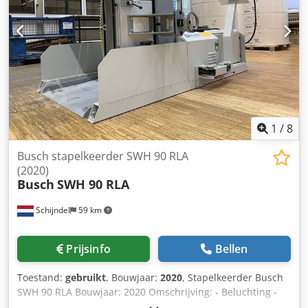
Robuuste Zwitserse constructie - Mechanische besturing
met zijbedieningspaneel - Stapelaanvoer en uitvoer voor
continue werking - Geschikt voor karton en golfkarton -
Bewezen model voor verpakkingsproductie
1
/
8
Busch stapelkeerder SWH 90 RLA
(2020)
Busch
SWH 90 RLA
Schijndel
59 km
Prijsinfo
Bellen
Toestand:
gebruikt
, Bouwjaar:
2020
, Stapelkeerder Busch
SWH 90 RLA Bouwjaar: 2020 Omschrijving: - Beluchting -
Trillen Dcedpfx Ahsuv Hulehsk - Uitlijnen Max. formaat: