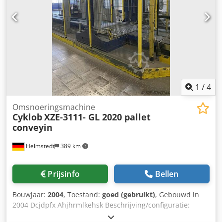
met 35 cm Bladenvoorbereidingsframe buiten de machine
Max. formaat: 102x142 cm Min. formaat: 50x70 cm Min
gewicht papier: 80 g/m² Max. gewicht karton: 2.000 g Max.
golfkartondikte: 4 mm Max. snelheid: 7.000 vellen/uur Max.
druk: 600 ton Beschikbaar september/oktober 2026
1
/
4
Omsnoeringsmachine
Cyklob
XZE-3111- GL 2020 pallet
conveyin
Helmstedt
389 km
Prijsinfo
Bellen
Bouwjaar:
2004
, Toestand:
goed (gebruikt)
, Gebouwd in
2004 Dcjdpfx Ahjhrmlkehsk Beschrijving/configuratie:
Complete lijn voor het automatisch omsnoeren van pallets,