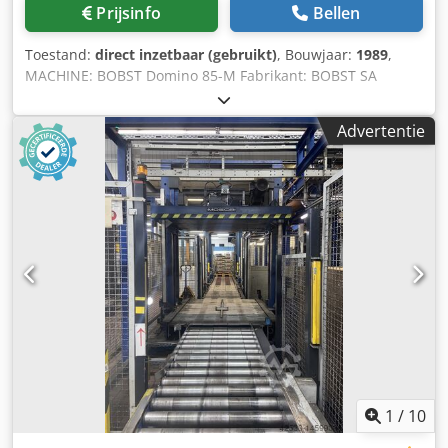
Over de gehele lengte uitrusting: ~8000 mm Uitrusting
Prijsinfo
Bellen
over de gehele breedte: ~6000 mm Totale hoogte
uitrusting: ~3500 mm Ingangsvermogen: ~15 kw (hele lijn)
Toestand:
direct inzetbaar (gebruikt)
, Bouwjaar:
1989
,
Spanning: 400 V, 3 F, 50 Hz Luchtverbruik: 6 bar Uitrusting
MACHINE: BOBST Domino 85-M Fabrikant: BOBST SA
in centraal magazijn Helmstedt met dichtstbijzijnde
Modelnummer: Domino 85-M Machinetype: Vouw- en
luchthavens: Hannover (~1,5 uur), Leipzig (~2 uur), Berlijn
lijmmachine Bouwjaar: 1989 Machineformaat: 850 x 800
(~2,5 uur) Conditie: schoongemaakt en in werkende staat
Advertentie
mm Technische specificaties: Verwerkbaar karton tot 700
Beschikbare machine: op verzoek [...]
g/m² Golfkarton tot B-golf Maximale materiaaldikte: 15 mm
Formaten standaarddozen (uitgevouwen plano): Maximale
breedte 850 mm, Minimale breedte 56 mm, Maximale
lengte 800 mm, Minimale lengte 60 mm Aandrijfsysteem:
kruipsnelheid 8 m/min Dcedpfx Ahjx S Uuyohok
Werksnelheid: 20 – 400 m/min Crashlock-bodemsysteem
Speciale uitvoering voor 4/6-punts hoekverlijming HHS
lijmsysteem met 3 lijmkoppen 2 lijmpunten-
schijvensysteem Bandpers-systeem bij uitvoer
Hoofdmotor: 21 kW Afmetingen: Lengte 14.120 mm;
Breedte 2.200 mm Gewicht: 7.000 – 10.000 kg
1
/
10