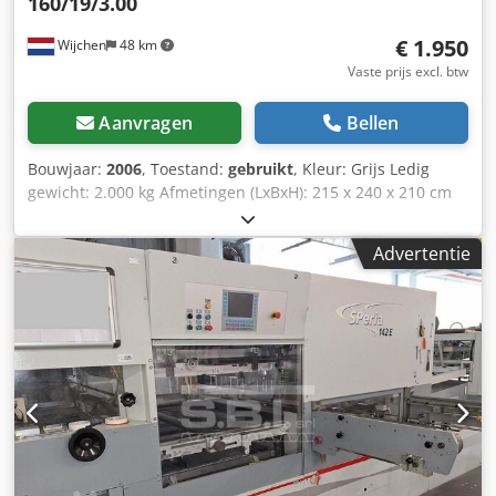
160/19/3.00
€ 1.950
Wijchen
48 km
Vaste prijs excl. btw
Aanvragen
Bellen
Bouwjaar:
2006
, Toestand:
gebruikt
, Kleur: Grijs Ledig
gewicht: 2.000 kg Afmetingen (LxBxH): 215 x 240 x 210 cm
Dsdpfxozry N Te Ahhock - Bouwjaar: 2006 - Documentatie
aanwezig: Nee - CE certificaat aanwezig: Nee -
Advertentie
Transportafmetingen: 2150mm x 2400mm x 2100mm (l x b
x h) - Transportgewicht [kg]: 2000kg - Transportcolli [st.]: 1
Financiële informatie BTW: De getoonde prijs is exclusief
BTW BTW/marge: BTW verrekenbaar voor ondernemers
Levering en inruil altijd mogelijk van alles in de industriële
sectoren Yorick Diebels