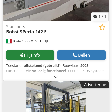
1
/
1
Stanspers
Bobst
SPeria 142 E
Busto Arsizio
770 km
Prijsinfo
Bellen
Toestand:
uitstekend (gebruikt)
, Bouwjaar:
2008
,
Functionaliteit:
volledig functioneel
, FEEDER PLUS systeem
Verstelbaar klemteam aan de bedieningszijde met
Centerline-referenties, inclusief controle op aanwezigheid
Advertentie
van vellen Duwteam aan de tegenoverliggende zijde van
de operator Dubbellaagsdetector Centrering en sluiting
van de stansinstallatie Afvalafvoerstatie met
snelwisselsysteem voor gereedschappen Dedpfx Ahjy D Ht
Sehjck Uitvoer voor hoge stapels Bobst CUBE II Verhoogd