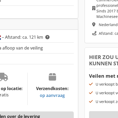
m
professione
Sinds 2017 b
Machinesee
Nederlan
Afstand: c
– Afstand: ca. 121 km
a afloop van de veiling
HIER ZOU
KUNNEN S
Veilen met
U verkoopt b
op locatie:
Verzendkosten:
U verkoopt v
ratis
op aanvraag
U verkoopt z
len over de levering