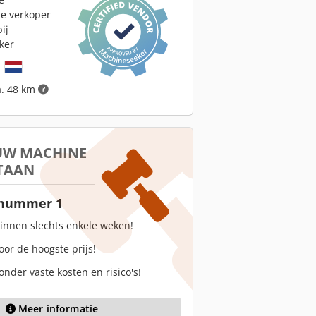
le verkoper
ij
ker
d
a. 48 km
 UW MACHINE
TAAN
 nummer 1
innen slechts enkele weken!
oor de hoogste prijs!
onder vaste kosten en risico's!
Meer informatie