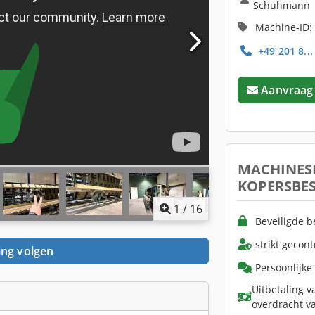
Schuhmann
Machine-ID:
+49 201 8..
Aanvraag
MACHINES
KOPERSBE
1
/
16
Beveiligde b
strikt gecon
ing volgen
Persoonlijke
Uitbetaling v
overdracht v