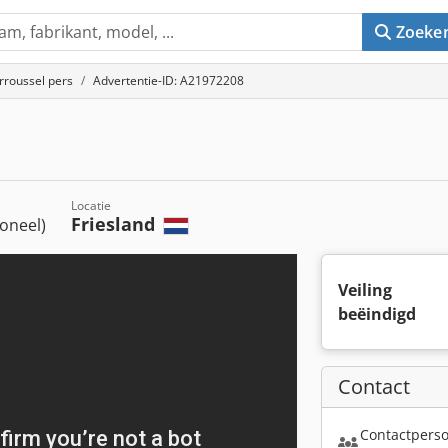
Zoeke
rroussel pers
Advertentie-ID: A21972208
Locatie
Friesland
ioneel)
Veiling
beëindigd
Contact
Contactperso