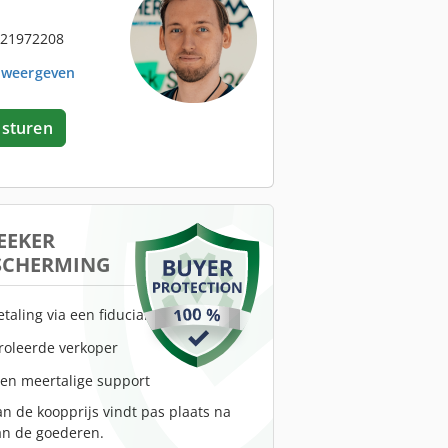
 21972208
. weergeven
 sturen
EEKER
SCHERMING
etaling via een fiduciaire rekening
troleerde verkoper
 en meertalige support
an de koopprijs vindt pas plaats na
an de goederen.