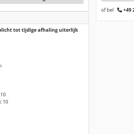
of bel
+49 
cht tot tijdige afhaling uiterlijk
m
10
:
10