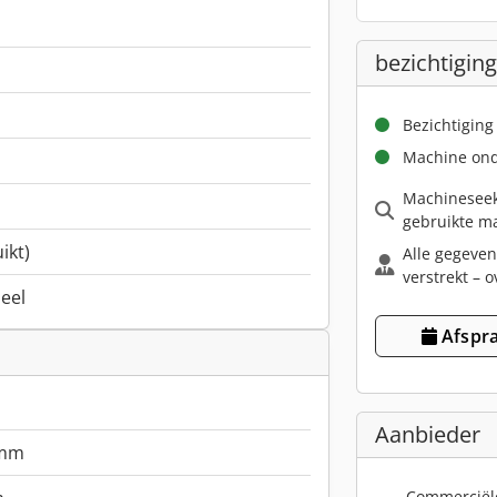
bezichtiging
Bezichtiging
Machine ond
Machineseek
gebruikte ma
ikt)
Alle gegeven
verstrekt – o
neel
Afspra
Aanbieder
 mm
Commerciël