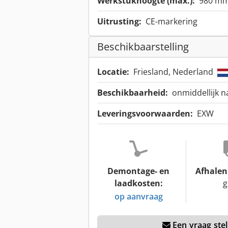
Werkstukhoogte (max.):
980 m
Uitrusting:
CE-markering
Beschikbaarstelling
Locatie:
Friesland, Nederland
Beschikbaarheid:
onmiddellijk n
Leveringsvoorwaarden:
EXW
Demontage- en
Afhalen 
laadkosten:
g
op aanvraag
Een vraag stel