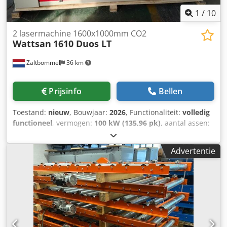
1
/
10
2 lasermachine 1600x1000mm CO2
Wattsan
1610 Duos LT
Zaltbommel
36 km
Prijsinfo
Bellen
Toestand:
nieuw
, Bouwjaar:
2026
, Functionaliteit:
volledig
functioneel
, vermogen:
100 kW (135,96 pk)
, aantal assen:
2
, totaalgewicht:
277 kg
, tafel lengte:
1.600 mm
,
tafelbreedte:
1.000 mm
, Uitrusting:
CE-markering,
Advertentie
documentatie / handleiding
, Dat is een
dubbelproductieve CNC lasermachine. Er is geen magie,
gewoon twee laserkoppen. Bovendien heeft deze
lasergraveer- en snijmachine een lichttafel met een
krachtige ketting die werkstukken tot 80 kg kan
vasthouden. Twee laserkoppen werken tegelijkertijd op
een minimale afstand van 130 mm van elkaar. Elke kop