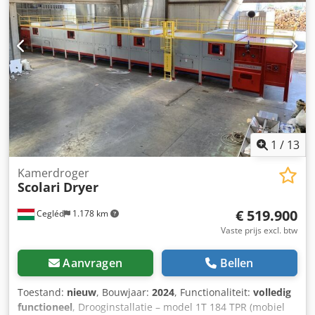
1
/
13
Kamerdroger
Scolari
Dryer
€ 519.900
Cegléd
1.178 km
Vaste prijs excl. btw
Aanvragen
Bellen
Toestand:
nieuw
, Bouwjaar:
2024
, Functionaliteit:
volledig
functioneel
, Drooginstallatie – model 1T 184 TPR (mobiel