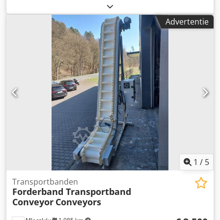
met transportband) Wij bieden een hoogwaardige
drooginstallatie aan, ideaal voor het drogen van
Advertentie
houtzaagsel, oogst, recyclebaar afval en grondstoffen voor
de voedingsmiddelenindustrie. De droger is geheel nieuw,
in originele verpakking. Djdpeua D U Ijfx Aileck
1
/
5
Transportbanden
Forderband Transportband
Conveyor
Conveyors