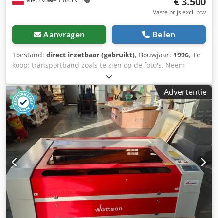
€ 3.500
Mleczków
1.085 km
Vaste prijs excl. btw
Aanvragen
Bellen
Toestand:
direct inzetbaar (gebruikt)
, Bouwjaar:
1996
, Te
koop: transportband zoals te zien op de foto's. Neem
gerust contact op voor meer informatie. Dcsdpfx Aisxlaa
Selsk
Advertentie