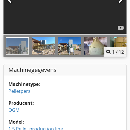
1
/
12
Machinegegevens
Machinetype:
Pelletpers
Producent:
OGM
Model:
1.5 Pellet production line