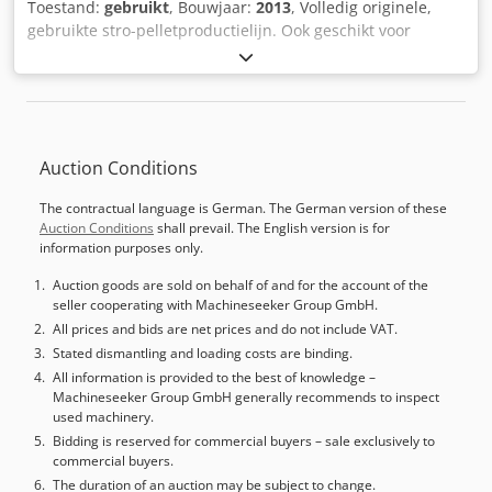
projecten gerealiseerd. Samen zoeken we naar manieren
Toestand:
gebruikt
, Bouwjaar:
2013
, Volledig originele,
om uw processen en materiaalstroom op een
gebruikte stro-pelletproductielijn. Ook geschikt voor
kosteneffectieve en duurzame manier te optimaliseren. We
houtpellets (na vervanging van de ringmatrijs).
kunnen u zelfs volledig geautomatiseerde
Pelletpers/granulator: OGM 1,5, 75 kW. Capaciteit circa 1
sorteertechnologie aanbieden of aanvullende
ton/uur. Stro-verkleinlijn met hamermolen, 55 kW.
componenten zoals orderverzamelrekken of containers.
Origineel besturingspaneel. Conditie goed, pelletpers
volledig set met automatisch smeersysteem. Dcsdpfx
Auction Conditions
Aszcnwzjilsk
The contractual language is German. The German version of these
Auction Conditions
shall prevail. The English version is for
information purposes only.
Auction goods are sold on behalf of and for the account of the
seller cooperating with Machineseeker Group GmbH.
All prices and bids are net prices and do not include VAT.
Stated dismantling and loading costs are binding.
All information is provided to the best of knowledge –
Machineseeker Group GmbH generally recommends to inspect
used machinery.
Bidding is reserved for commercial buyers – sale exclusively to
commercial buyers.
The duration of an auction may be subject to change.