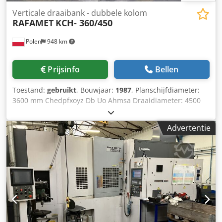
Verticale draaibank - dubbele kolom
RAFAMET
KCH- 360/450
Polen
948 km
Prijsinfo
Bellen
Toestand:
gebruikt
, Bouwjaar:
1987
, Planschijfdiameter:
3600 mm Chedpfxoyz Db Uo Ahmsa Draaidiameter: 4500
mm Draaihoogte: 1850 mm Toerentalbereik: 0,6–50 t/min
Machinegewicht ca. 72 t Gebruikte conventionele
Advertentie
carrousel-draaibank met dubbele montants - Digitale
uitlezing - Dubbele montants - 2 slede - Verrijdbare
dwarsbalk - Extra gereedschapshouder (4-positie) aan de
zijkant van de planschijf