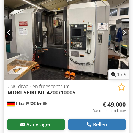
171
, Geen minimumprijs – gegarandeerde verkoop aan de
hoogste bieder! TECHNISCHE DETAILS Verplaatsingen
X/Y/Z: 1.000 x 900 x 1.000 mm Palletformaat: 630 x 630 mm
Cjdpfxewu Epao Ahmeha Aantal pallets: 2 Maximale
werkstukgrootte: 1.000 mm diameter x 1.000 mm hoogte
Maximaal werkstukgewicht: 1.200 kg Spilvermogen: 40 pk
Spiltoerental: 6.000 omw/min Gereedschapsmagazijn: 171
plaatsen Spilopname: DIN50 UITRUSTING -
Koelmiddelaanvoer door de spil - Spaanafvoer
1
/
9
CNC draai- en freescentrum
MORI SEIKI
NT 4200/1000S
€ 49.000
Trittau
380 km
Vaste prijs excl. btw
Aanvragen
Bellen