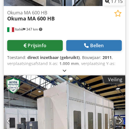
1
/
15
stroom bezichtigd worden.
Okuma MA 600 HB
Okuma
MA 600 HB
Italië
347 km
Prijsinfo
Bellen
Toestand:
direct inzetbaar (gebruikt)
, Bouwjaar:
2011
,
verplaatsingsafstand X-as:
1.000 mm
, verplaatsing Y-as:
900 mm
, verplaatsingsafstand Z-as:
1.000 mm
, totale
hoogte:
3.280 mm
, totaalgewicht:
24.000 kg
, spilsnelheid
Veiling
(max.):
12.000 rpm
, gereedschapsgewicht:
25.000 g
, aantal
assen:
4
, Deze 4-assige Okuma MA 600 HB is geproduceerd
in 2011 en heeft een robuust ontwerp van een horizontaal
bewerkingscentrum. Het heeft X-, Y- en Z-asbewegingen
van respectievelijk 1.000 mm, 900 mm en 1.000 mm en een
maximaal spiltoerental van 12.000 tpm. De machine heeft
een kettingmagazijn voor 150 gereedschappen met hoge
capaciteit en snelle gereedschapswisseltijden. Overweeg