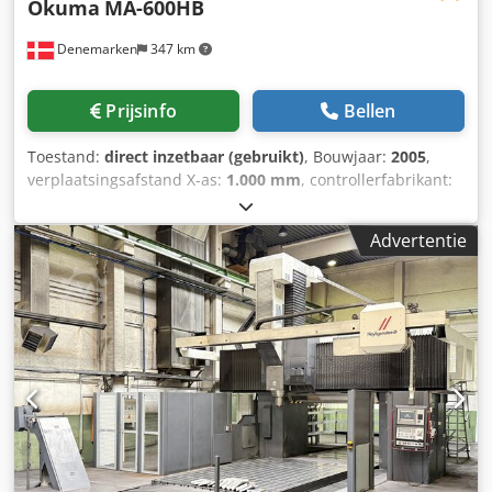
Okuma
MA-600HB
Denemarken
347 km
Prijsinfo
Bellen
Toestand:
direct inzetbaar (gebruikt)
, Bouwjaar:
2005
,
verplaatsingsafstand X-as:
1.000 mm
, controllerfabrikant:
OKUMA
, controller model:
OSP E-100M
, spilsnelheid
(max.):
12.000 rpm
, aantal posities in het
Advertentie
gereedschapsmagazijn:
320
, aantal assen:
4
, Dit 4-assige
horizontale bewerkingscentrum Okuma MA-600HB is in
2005 geproduceerd. Het is ideaal voor complexe
bewerkingen en biedt een robuuste constructie en
precisie. De machine biedt plaats aan 320
gereedschappen in het ATC en is voorbereid voor Fastems
en Concept2000-transportbanden. Overweeg de aankoop
van dit Okuma MA-600HB horizontaal bewerkingscentrum.
Neem contact met ons op voor meer informatie. Extra
uitrusting • Balluff lees-/schrijfapparaat • Renishaw MP10 •
30 bar koelvloeistof • Mayfran Concept 2000 Voordelen van