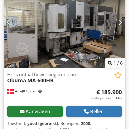
6000 omw/min Z – 810 mm X – 1000 mm Y – 900 mm
Gereedschapsmagazijn voor 150 gereedschappen
Csdpfxjyrf I Ae Ahmeha 1 spil 4 assen 10-palletsysteem Wij
hebben 2 stuks. Prijs is per stuk, af fabriek.
1
/
6
Horizontaal bewerkingscentrum
Okuma
MA-600HB
€ 185.900
Årre
437 km
Vaste prijs excl. btw
Aanvragen
Bellen
Toestand:
goed (gebruikt)
, Bouwjaar:
2008
,