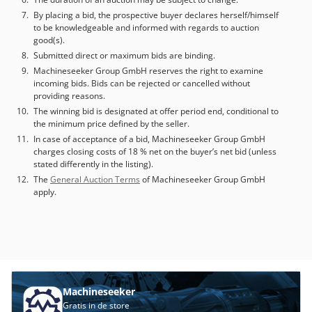
assige bewerking - Automatische stroomuitschakeling -
By placing a bid, the prospective buyer declares herself/himself
Gereedschap-offset voor 5-assige bewerking -
to be knowledgeable and informed with regards to auction
Programmeerbare gegevensinvoer - Dynamische wisseling
good(s).
van diameter/radius - Slagcontrole vóór beweging
Submitted direct or maximum bids are binding.
Bedrijfsuren: 26.875 h (per 22.08.25) Spiluren: 16.093 h
Machineseeker Group GmbH reserves the right to examine
(per 22.08.25) Accessoires, afgebeelde gereedschappen en
incoming bids. Bids can be rejected or cancelled without
opspansystemen zijn alleen inbegrepen indien dit expliciet
providing reasons.
in de extra informatie is vermeld. Wijzigingen en fouten in
The winning bid is designated at offer period end, conditional to
de technische gegevens en specificaties evenals
the minimum price defined by the seller.
tussentijdse verkoop zijn voorbehouden!
In case of acceptance of a bid, Machineseeker Group GmbH
charges closing costs of 18 % net on the buyer’s net bid (unless
stated differently in the listing).
The
General Auction Terms
of Machineseeker Group GmbH
apply.
Machineseeker
Gratis in de store