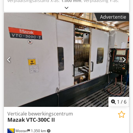
verplaatsingsafstand X-as:
1.000 mm
, verplaatsing Y-as:
900 mm
, verplaatsingsafstand Z-as:
810 mm
, spilsnelheid
(max.):
6.000 rpm
, Gebruikte Okuma MA-600 HB
Advertentie
horizontaal bewerkingscentrum, bouwjaar 2008, inclusief
turncut-functie, spindelkoeling, 6000 tpm, Z-810, X-1000, Y-
900, gereedschapsmagazijn voor 150 gereedschappen, 1
spindel, 4 assen, 6 pallets functie. Cjdpfx Asywicvohmjha
1
/
6
Verticale bewerkingscentrum
Mazak
VTC-300C II
Mostar
1.350 km