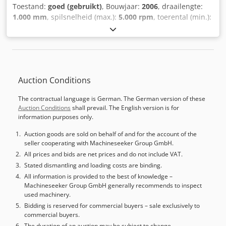
Toestand:
goed (gebruikt)
, Bouwjaar:
2006
, draailengte:
1.000 mm
, spilsnelheid (max.):
5.000 rpm
, toerental (min.):
12.000 rpm
, Wij bieden u aan: Fabrikant: MORI SEIKI Type:
NT 4200/1000S Bouwjaar: 2006 Besturing: MITSUBISHI M-
720BM (MAPPS 2) Technische gegevens: Draailengte: 1.000
mm Staafdoorlaat: max. 65 mm Hoofdspil: Max. toerental:
5.000 tpm Aandrijfvermogen: 22/15 kW Spilboring: Ø 73
Auction Conditions
mm Chsdpfx Ahsxxraqemoa Tegenlager: Max. toerental:
5.000 tpm Aandrijfvermogen: 22/15 kW Spilboring: Ø 73
The contractual language is German. The German version of these
mm Freesspil: Toerentalbereik: 0 – 12.000 tpm
Auction Conditions
shall prevail. The English version is for
Gereedschaphouder: Capto C6 Aantal
information purposes only.
gereedschapsposities: 100 posities Hydraulische
klauwplaat: Ø 67 mm Bedrijfsuren: ca. 27.000 h Spiluren:
Auction goods are sold on behalf of and for the account of the
seller cooperating with Machineseeker Group GmbH.
ca. 16.100 h Technische kenmerken en toebehoren: - Y-as -
Volledig indexeerbare B-as - Spanentransporteur, uitworp
All prices and bids are net prices and do not include VAT.
rechts - Standaard koelsysteem - Interface voor hogedruk-
Stated dismantling and loading costs are binding.
koelvloeistofinstallatie 70 bar - Gereedschapsas met
All information is provided to the best of knowledge –
Machineseeker Group GmbH generally recommends to inspect
doorstroomkoeling - Koelvloeistof-spuitpistool - Blaaslucht
used machinery.
door de tegenlager - Handmatige
Bidding is reserved for commercial buyers – sale exclusively to
gereedschapvoorinstelling op de hoofdspil - 3-kleurige
commercial buyers.
signaallamp - Dubbele voetschakelaar - Gelijktijdige 5-
The duration of an auction may be subject to change.