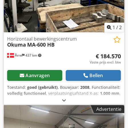
1
/
2
Horizontaal bewerkingscentrum
Okuma
MA-600 HB
€ 184.570
Årre
437 km
Vaste prijs excl. btw
Aanvragen
Bellen
Toestand:
goed (gebruikt)
, Bouwjaar:
2008
, Functionaliteit:
volledig functioneel
, verplaatsingsafstand X-as:
1.000 mm
,
verplaatsing Y-as:
900 mm
, verplaatsingsafstand Z-as:
810
mm
, spilsnelheid (max.):
6.000 rpm
, aantal spindels:
1
,
Advertentie
aantal posities in het gereedschapsmagazijn:
150
,
Gebruikte Okuma MA-600HB horizontaal
bewerkingscentrum Bouwjaar: 2008 Spindelkoeling Max.