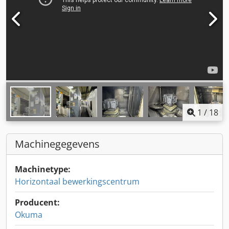
1
/
18
Machinegegevens
Machinetype:
Horizontaal bewerkingscentrum
Producent:
Okuma