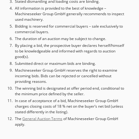
De getoonde prijs is exclusief BTW BTW/marge: BTW
Stated dismantling and loading costs are binding.
verrekenbaar voor ondernemers Levering en inruil altijd
All information is provided to the best of knowledge –
Machineseeker Group GmbH generally recommends to inspect
mogelijk van alles in de industriële sectoren Yorick Diebels
used machinery.
Bidding is reserved for commercial buyers – sale exclusively to
commercial buyers.
The duration of an auction may be subject to change.
By placing a bid, the prospective buyer declares herself/himself
to be knowledgeable and informed with regards to auction
good(s).
Submitted direct or maximum bids are binding.
Machineseeker Group GmbH reserves the right to examine
incoming bids. Bids can be rejected or cancelled without
providing reasons.
The winning bid is designated at offer period end, conditional to
the minimum price defined by the seller.
In case of acceptance of a bid, Machineseeker Group GmbH
charges closing costs of 18 % net on the buyer’s net bid (unless
stated differently in the listing).
The
General Auction Terms
of Machineseeker Group GmbH
apply.