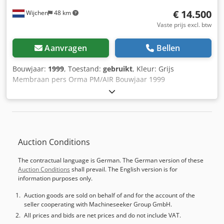
€ 14.500
Wijchen
48 km
Vaste prijs excl. btw
Aanvragen
Bellen
Bouwjaar:
1999
, Toestand:
gebruikt
, Kleur: Grijs
Membraan pers Orma PM/AIR Bouwjaar 1999
Serienummer 52850199 Afmetingen 2300*900mm Max
paneelafmeting 2200x800mm Max dikte paneel 40mm 8
cilinders diameter 100mm Slag 150mm Persdruk 160T
Persdruk 6 kg/cm² Dedpfownhicex Aitock Verwarming 13kW
Totaal vermogen 17,3kW 380V, 35Amp Afmetingen:
Auction Conditions
3900x1800xH2100mm, gewicht 5900kg. - Bouwjaar: 1999 -
Documentatie aanwezig: Nee - CE certificaat aanwezig: Nee
The contractual language is German. The German version of these
- Serienummer: 52850199 - Vermogen hoofdmotor [kW]:
Auction Conditions
shall prevail. The English version is for
17.3 - Max. werkstuklengte [mm]: 2200 - Max.
information purposes only.
werkstukbreedte [mm]: 800 - Max. werkstukhoogte [mm]:
40 - Aantal cilinders [st.]: 8 - Diameter cilinders [mm]: 100 -
Auction goods are sold on behalf of and for the account of the
seller cooperating with Machineseeker Group GmbH.
Werkdruk totaal [Ton]: 160 - Werkdruk [kg/cm²]: 6 -
Verwarmingsboiler aanwezig: Ja Financiële informatie BTW:
All prices and bids are net prices and do not include VAT.