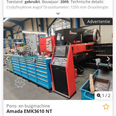
Toestand:
gebruikt
, Bouwjaar:
2009
, Technische details:
Crjdpfxsyktvxe Aagof Draaidiameter: 1250 mm Draailengte:
6000 mm Spilboring: 130 mm Toerentalbereik: 5 - 710 tpm
Draaidiameter over dwarsslede: 850 mm Totaal benodigd
Advertentie
vermogen: 37/52 kW Machinegewicht ca.: 16 t Benodigde
ruimte ca.: 12 x 4 x 2 m Cyclische besturing HEIDENHAIN 1
vaste lunette
1
/
2
Pons- en buigmachine
Amada
EMK3610 NT