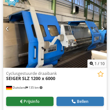
Snijbereik rond tot 150 mm, vierkant tot 140 mm Geschikt
voor bijna alle profielvormen en massief materiaal
Automatisch afkorten door middel van afkortgrijper
Crsdpfjubbw Aox Aagof Machine getest bij KALTENBACH,
slijtageonderdelen vervangen
1
/
10
Cyclusgestuurde draaibank
SEIGER
SLZ 1200 x 6000
Duitsland
135 km
Prijsinfo
Bellen