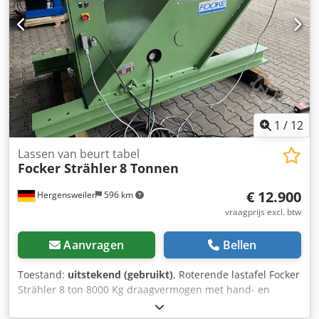
1
/
12
Lassen van beurt tabel
Focker Strähler
8 Tonnen
€ 12.900
Hergensweiler
596 km
vraagprijs excl. btw
Aanvragen
Bellen
Toestand:
uitstekend (gebruikt)
, Roterende lastafel Focker
Strähler 8 ton 8000 Kg draagvermogen met hand- en
voetafstandsbediening Snelheid en helling traploos