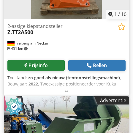
1
/
10
2-assige klepstandsteller
Z.TT2A500
Freiberg am Neckar
451 km
Prijsinfo
Bellen
Toestand:
zo goed als nieuw (tentoonstellingsmachine)
,
Bouwjaar:
2022
, Twee-assige positioneerder voor Kuka
industriële robots maximaal draagvermogen 500Kg
positieherhalingsnauwkeurigheid= 0,1mm totale hoogte:
Advertentie
982mm inclinatiebereik: +/- 93 rotatiebereik: onbeperkt
Installatiepositie: vloer Nominale lasstroom (100%
inschakelduur) = 500A Credpfx Aajlhr H Hegof (60%
inschakelduur) = 600A