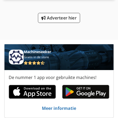
instelbaar Crodpef Ezdnjfx Aagsf 0,02 tpm tot 1,1 tpm
Doorsnede 1500mm hoogte gekanteld tot het midden
1170mm hoogte horizontaal 1400mm lengte 2400mm
breedte 1500mm toestand optisch en technisch perfect,
Adverteer hier
loopt zeer rustig
Machineseeker
Gratis in de store
De nummer 1 app voor gebruikte machines!
Meer informatie