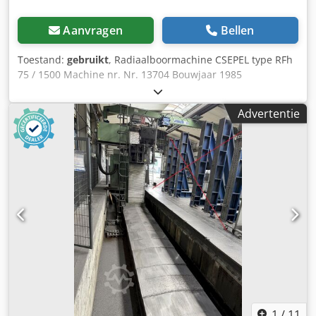
Aanvragen
Bellen
Toestand:
gebruikt
, Radiaalboormachine CSEPEL type RFh
75 / 1500 Machine nr. Nr. 13704 Bouwjaar 1985
Boorcapaciteit in staal Ø 75 mm Boorcapaciteit in gietijzer
Ø 90 mm Crjdpfx Aslhwr Reagof Spindelhouder MK 5
Advertentie
Nominale keeldiepte 1500 mm Grootste uitsteeksel van de
spindel 1500 mm (tot de kolom) Kleinste uitsteeksel van de
spindel 440 mm (tot de kolom) Afstand tussen spilneus en
spanvlak 370 - 1700 mm Sledehoogteverstelling 950 mm
Tafelafmetingen / spanoppervlak 1800 x 1100 mm
Diameter kolom 450 mm Pinol slag 380 mm
Spindelsnelheid 19-1900 tpm 21 stappen Aanzet 0,047-2
mm/omw. 12 stappen Motorvermogen 11 kW
Netaansluiting 380 Volt, 50 Hz, 15 kW - Rechts- en linksom
draaien van de boorspindel via handschakelaar - Hydr.
schakeling voor spindelsnelheid en voedingssnelheid -
Hydromechanische centrale klemming - Gemotoriseerde
giekhoogteverstelling - Zonder koelvloeistofvoorziening -
Machineverlichting - Bedieningsinstructies Benodigde
1
/
11