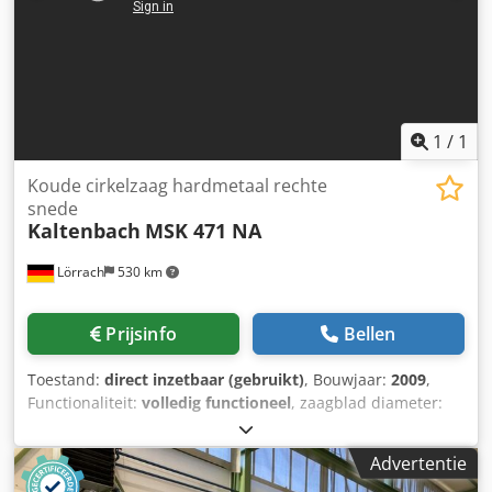
mm Crjdpfx Aewrzkzsagof Gereedschapsschacht: SK50
Spiltoerental (2 stappen): 35-3.000 tpm Voeding: 6-10.000
mm/min Snelheid X, Y, Z 10, 15, 10 m/min
Aandrijfvermogen hoofdmotor bij 100% inschakelduur: 37
kW Machinegewicht: ca. 39.300 kg Technische gegevens,
accessoires en beschrijving van de machine zijn niet
1
/
1
bindend.
Koude cirkelzaag hardmetaal rechte
snede
Kaltenbach
MSK 471 NA
Lörrach
530 km
Prijsinfo
Bellen
Toestand:
direct inzetbaar (gebruikt)
, Bouwjaar:
2009
,
Functionaliteit:
volledig functioneel
, zaagblad diameter:
460 mm
, Zaagcapaciteit rond staal bij 90°:
150 mm
,
werkhoogte:
1.030 mm
, Automatische rechte cirkelzaag
Advertentie
MSK 471 NA voor HSS en hardmetalen zaagbladen