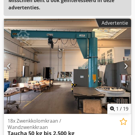
Misschien bent u ook geïnteresseerd in deze
advertenties.
Advertentie
1
/
19
18x Zwenkkolomkraan /
Wandzwenkkraan
Taucha
50 kg bis 2.500 kg