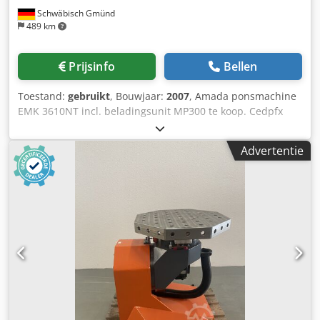
Schwäbisch Gmünd
489 km
Prijsinfo
Bellen
Toestand:
gebruikt
, Bouwjaar:
2007
, Amada ponsmachine
EMK 3610NT incl. beladingsunit MP300 te koop. Cedpfx
Asw Hww Heagjrf We willen de machine compleet met
gereedschap en Wilson X-Sharp slijpmachine aanbieden.
Advertentie
De standaard gereedschappen staan vermeld in de
bijgevoegde lijst. Ik kan deze per e-mail toesturen.