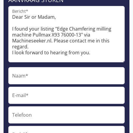
Bericht*
Naam*
E-mail*
Telefoon