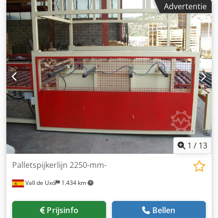
Advertentie
volume met ongeveer 65%. Hierdoor is de machine
uitermate geschikt voor gebruik in industriële en
ambachtelijke bedrijven, maar ook voor de groot- en
detailhandel met polystyreen verpakkingsmateriaal.
Crsdpfxexlzkre Agqsf doorvoer: Zeef 10 mm: ca. 3 m³/u
Zeef 20 mm: ca. 8 m³/u Zeef 30 mm: ca. 13 m³/u Zeef 40
mm: ca. 18 m³/u Zeef 50 mm: ca. 23 m³/u Afhankelijk van
de zeefset kunt u door het versnipperen van uw
piepschuimresten een volumevermindering van 3:1
bereiken. Op aanvraag zijn ook maatwerkproducten
leverbaar. De BTW wordt apart op de factuur vermeld.
Verzending binnen Duitsland inbegrepen, eilanden tegen
betaling. Als u vragen heeft, neem dan gerust contact met
ons op.
1
/
13
Palletspijkerlijn 2250-mm-
Vall de Uxó
1.434 km
Prijsinfo
Bellen