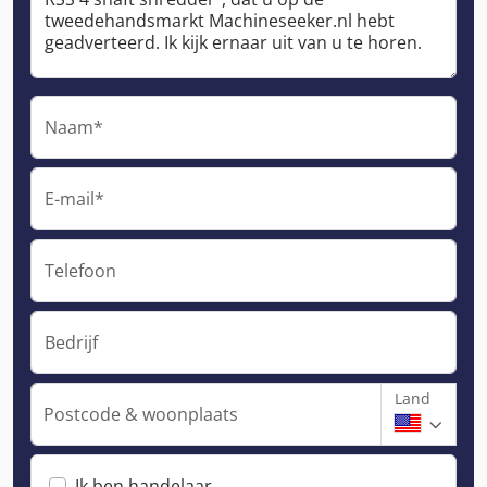
Naam*
E-mail*
Telefoon
Bedrijf
Land
Postcode & woonplaats
Ik ben handelaar