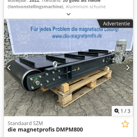
Bouwjaar:
2022
, Toestand:
zo goed als nieuw
karton, metaalhoudend afval, gebruikte banden, en vele
(tentoonstellingsmachine)
, Aluminium schuine
andere materialen die bedoeld zijn voor recycling. Het
transportband incl. mobiele onderbouw Horizontaal bereik
robuuste ontwerp en het versnipperingssysteem met lage
1.100mm Stijgend bereik 1.500mm Hellingshoek in de knik
snelheid en hoog koppel maken de GL32120 een
Advertentie
60 Totale transportbandlengte: 1.750mm Loshoogte: ca.
uitstekende oplossing voor zware recyclingtoepassingen.
1.600mm Horizontale hoogte: 300mm (invoerhoogte)
De modulaire constructie van de versnipperkamer zorgt
Breedte transportband 500mm PU-transportband incl.
voor gemakkelijke toegang tot de hoofdcomponenten voor
meenemer en golfrand petrol mat Aandrijving: Motor
onderhoud en service. De machine is beschikbaar in ons
0,25KW, Snelheid 0,2m/sec Aansluiting 220/240V, 50Hz
assortiment. Csdpfxevpua Ss Agqsrf Wij bieden
Beschermingsklasse IP54 Aandrijving etc. aansluitklaar,
professioneel technisch advies, inbedrijfstelling, service na
motorbesturing optioneel 4x vrij stuurbare transportrollen
verkoop en volledige toegang tot reserveonderdelen en
met blokkeerrem Crodpfoi Igikox Agqof 2 stuks. Asranden
slijtdelen. Volledig assortiment van onze versnipperaars,
50x35mm 11 st.T-50 schoenplaten in het midden gelast -
granulators en recyclinglijnen: GrabTrade – versnipper- en
481mm steek 2-laags bijzonder dwarsstabiel Nuttige
recyclingmachines.
breedte 290mm, resultaten als volgt: Queranordnung
-70+30-5+290-5+30-70mm
1
/
3
Standaard SZM
die magnetprofis
DMPM800