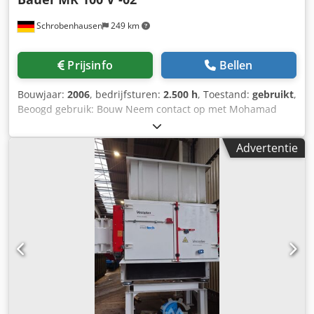
Schrobenhausen
249 km
Prijsinfo
Bellen
Bouwjaar:
2006
, bedrijfsturen:
2.500 h
, Toestand:
gebruikt
,
Beoogd gebruik: Bouw Neem contact op met Mohamad
Fattah Ahmad voor meer informatie. Vibrator MR 100 V
voor RTG heistellingen Inclusief spantang MRZ 105 Crjdpfx
Advertentie
Agjh Tyzisqof