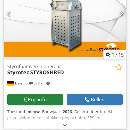
1
/
15
Styrofoamversnipperaar
Styrotec
STYROSHRED
Baienfurt
572 km
Prijsinfo
Bellen
Toestand:
nieuw
, Bouwjaar:
2026
, De shredder breekt
grote, volumineuze stukken piepschuim, EPS en
vergelijkbare materialen met een maximale dichtheid van
30 kg/m³ in kleine stukken. De versnipperaar verkleint het