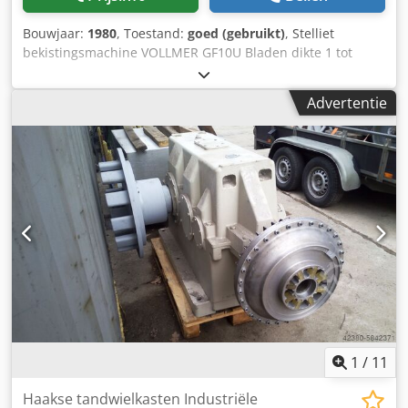
Bouwjaar:
1980
, Toestand:
goed (gebruikt)
, Stelliet
bekistingsmachine VOLLMER GF10U Bladen dikte 1 tot
4mm Breedte lintzaagbladen 60 tot 420 mm
cirkelzaagbladen 300 tot 1.200 mm Ø Crjdpsgxb Ebefx
Advertentie
Agqof elektrische voedingsaandrijving via tandwielmotor
1
/
11
Haakse tandwielkasten Industriële