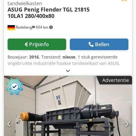
tandwielkasten
ASUG Penig Flender
TGL 21815
10LA1 280/400x80
Radeberg
604 km
Prijsinfo
Bellen
Bouwjaar:
2016
, Toestand:
nieuw
, 1 stuk gereviseerde
ongebruikte industriële haakse tandwielkast van ASUG.
TGL 21815 Alle onderdelen van de tandwielkast zijn
vernieuwd, behalve de behuizing !!! Klauwkoppeling: 800
Advertentie
mm (slechts één helft beschikbaar) Maximum koppel:
27.829 Nm Overbrengingsverhouding: i= 1:80 max.
vermogen: 51 kW olievulling: 170 kg Snelheid: n1= 1400
Snelheid: n2= 17,5 gewicht: 1450 Kg Diameter as d1: 65
mm Diameter as d2: 160 mm Hoogte as h1: 500 mm Totale
hoogte h2: 925 mm Cjdogwlrdspfx Agqsrf Lengte vanaf de
basis: 1170 mm !! Versnellingsbak heeft geen oliekoeler !