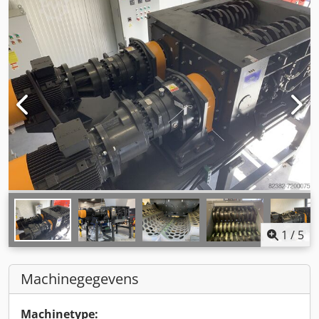
1
/
5
Machinegegevens
Machinetype: