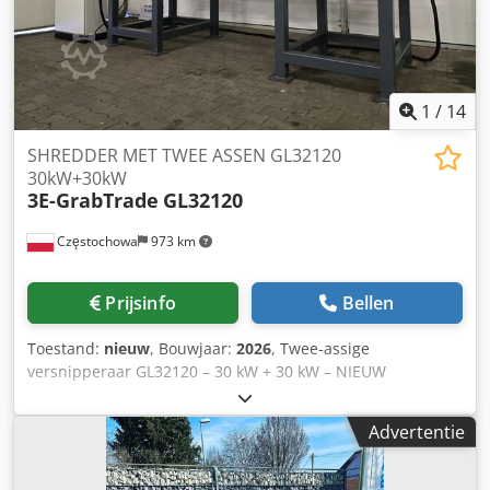
1
/
14
SHREDDER MET TWEE ASSEN GL32120
30kW+30kW
3E-GrabTrade
GL32120
Częstochowa
973 km
Prijsinfo
Bellen
Toestand:
nieuw
, Bouwjaar:
2026
, Twee-assige
versnipperaar GL32120 – 30 kW + 30 kW – NIEUW
VERSNIPPERAAR, UITGERUST MET HYDRAULISCHE DRUK
(RAADPLEEG DE BIHANGE TECHNISCHE TEKENING VAN DE
Advertentie
MACHINE) GrabTrade is al vele jaren gespecialiseerd in de
verkoop van machines en complete technologische
oplossingen voor de recyclingindustrie. Wij zijn de officiële