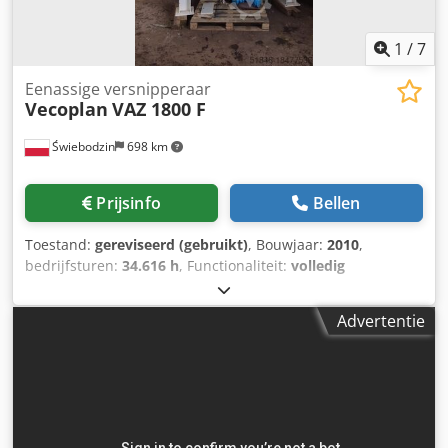
1
/
7
Eenassige versnipperaar
Vecoplan
VAZ 1800 F
Świebodzin
698 km
Prijsinfo
Bellen
Toestand:
gereviseerd (gebruikt)
, Bouwjaar:
2010
,
bedrijfsturen:
34.616 h
, Functionaliteit:
volledig
functioneel
, machine-/voertuignummer:
1244801
,
totaalgewicht:
13.500 kg
, rotordiameter:
500 mm
, aantal
Advertentie
messen:
125
, rotorlengte:
1.800 mm
, type ingangsstroom:
Airconditioning
, zeefperforatie:
30 mm
, VECOPLAN
shredder Type VAZ 1800F, geheel gereviseerd, klaar voor
gebruik. De machine is volledig functioneel, de volgende
onderdelen zijn vervangen: snijsysteem (mesbodems,
messen, tegenmessen, rotoroppervlak), trillingsdempers,