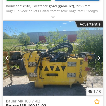
Bouwjaar:
2010
, Toestand:
goed (gebruikt)
, 2250 mm
nagellijn voor pallets Halfautomatische nageltafel Crodjpy
H Erjpfx Agqsf Draaier + (optionele marker) Stapelaar
(maximaal 3000 mm) Overslag
Advertentie
1
/
3
Bauer MR 100 V -02
Bauer
MR 100 V -02