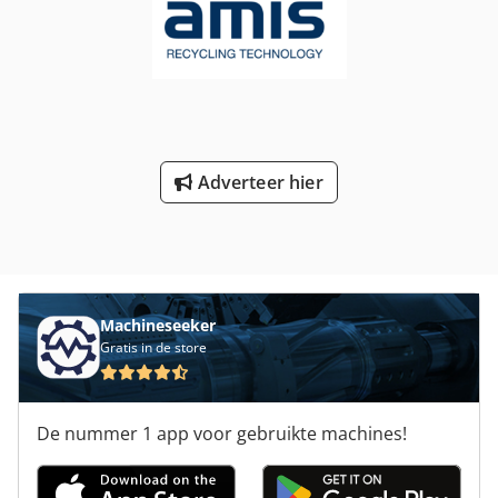
eigenschappen: Ingebouwde magnetische kern:
Strontiumferriet Y30 Verbonden SfRe strontium hardferriet
magnetische kern omhuld in zacht ijzer, zodat een zeer
hoge permeabiliteit kan worden gegarandeerd. Behuizing
met 1.4301 roestvrijstalen plaat en poolstukken goed
afgesloten en verzegeld. transportband,
transportbandsysteem, afvoerbanden, transportband,
Adverteer hier
magneetscheider, magneetscheider over de band,
recycling, houtspaanders, plastic, metaalvrije
metaaldetectie, neodymium, magneet over de band,
magneetbandscheider Onze kerncompetentie ligt in het
leveren van precies datgene aan de klant wat hij echt
nodig heeft. Samen met onze klanten ontwikkelen we
individuele oplossingen op maat en leveren we de
Machineseeker
bijbehorende systemen uit onze eigen productie. Neem
Gratis in de store
gerust telefonisch contact met ons op om een passende
oplossing voor uw toepassing te vinden.
De nummer 1 app voor gebruikte machines!