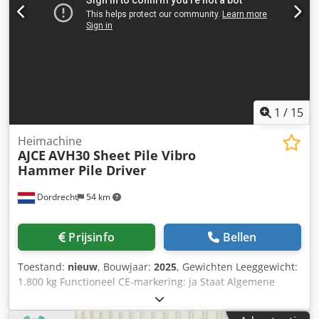
glijstrips, zeef, oliën in tandwielen, elektrische,
hydraulische en pneumatische installaties. Crjdjvx Rtaspfx
Agqof
1
/
15
Heimachine
AJCE
AVH30 Sheet Pile Vibro
Hammer Pile Driver
Dordrecht
54 km
Prijsinfo
Bellen
Toestand:
nieuw
, Bouwjaar:
2025
, Gewichten Leeggewicht:
1.800 kg Functioneel CE-markering: ja Staat Algemene
staat: zeer goed Technische staat: zeer goed Optische
staat: zeer goed Identificatie Referentienummer: 2 Meer