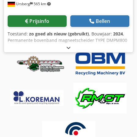
Ursberg
565 km
Prijsinfo
Bellen
Toestand:
zo goed als nieuw (gebruikt)
, Bouwjaar:
2024
,
Permanente bovenband magneetscheider TYPE DMPM800
1.400 x 900 x 220mm ===== Gelaste constructie van
massief staal Gelaste constructie en gelakt RAL 7016
(antracietgrijs) Magnetabmessungen: 800x500x180mm
Aandrijfrol + doorbuigrol S235 staal gelast en bewerkt
Ø220x700mm gekroond, as bevestigd met spanlagers.
Aandrijving: GEMOTEG op as gemonteerde motorreductor
1,1KW, snelheid 0,4-0,6m/sec Aansluiting 400V, 50Hz
Beschermingsklasse IP54 Aandrijving gereed voor
aansluiting op motorklemmenkast (Inbedrijfstelling moet
worden uitgevoerd door een gekwalificeerde elektricien)
PU-transportband DM 20/2 0+010 PU zwart mat 5,4 mm dik
Cjdpehun Uiofx Agqsrf Breedte transportband: 650mm 7
stuks TG-40 meenemers hoogfrequent gelast Materiaal
band: 3-laags bijzonder dwarsstabiel * uitgerust met
roestvrije krokodillenkoppelingen RS125 Magnetische