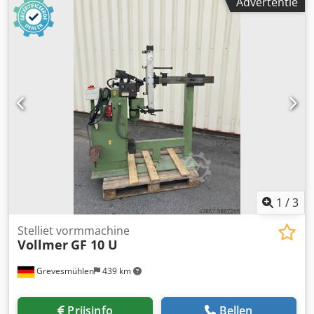
Advertentie
informatie Geschikt voor de volgende machines: 20-35 ton
Leveringscondities: EXW Land van productie: KR Meer
informatie Neem contact op met Ö. Inalkac voor meer
informatie. Crsdpfxeq Ixuvo Agqjf
1
/
3
Stelliet vormmachine
Vollmer
GF 10 U
Grevesmühlen
439 km
Prijsinfo
Bellen