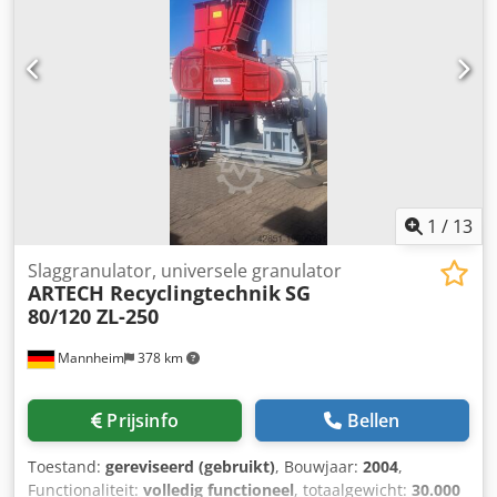
1
/
13
Slaggranulator, universele granulator
ARTECH Recyclingtechnik
SG
80/120 ZL-250
Mannheim
378 km
Prijsinfo
Bellen
Toestand:
gereviseerd (gebruikt)
, Bouwjaar:
2004
,
Functionaliteit:
volledig functioneel
, totaalgewicht:
30.000