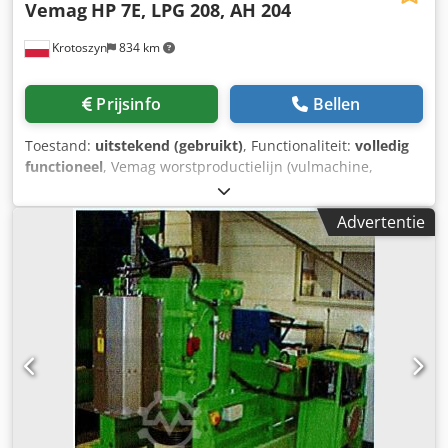
Vemag
HP 7E, LPG 208, AH 204
Krotoszyn
834 km
Prijsinfo
Bellen
Toestand:
uitstekend (gebruikt)
, Functionaliteit:
volledig
functioneel
, Vemag worstproductielijn (vulmachine,
portiesnijder, hanger) Vacuümvuller met belading Vemag-
merk HP 7E-model Productiejaar 2008 Vermogen 10kW
Advertentie
Spanning 400-460V 15A 50/60Hz Deel Vemag-merk LPG-
model 208 Productiejaar 2011 Vermogen 6kW Spanning
400-460V 9A 50/60Hz Hanger Vemag-merk Model AH 204
Dcsdpfx Ajv Ucgkekrok Productiejaar 2011 Vermogen 1,5
kW Spanning 400-460V 3,5A 50/60Hz