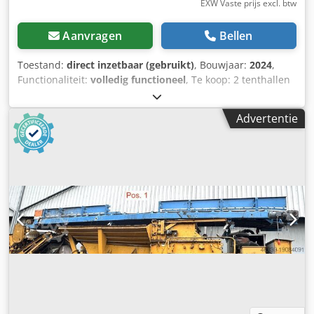
EXW Vaste prijs excl. btw
Aanvragen
Bellen
Toestand:
direct inzetbaar (gebruikt)
, Bouwjaar:
2024
,
Functionaliteit:
volledig functioneel
, Te koop: 2 tenthallen
van elk 120 x 18 meter, fabrikant DallGruppen Nieuwprijs
beide zonder zijdeuren: 2,4 miljoen euro Djdjy Nnuhopfx
Advertentie
Akrock Binnenhoogte ca. 18 meter Zelfdemontage in
Denemarken (vrachtwagen met kraan vereist) Niet geschikt
voor Noorwegen, Zweden en Finland vanwege
sneeuwbelasting van ca. 100 kg/m² Inspectie welkom Bekijk
de video in de advertentie Meer informatie en video op
aanvraag