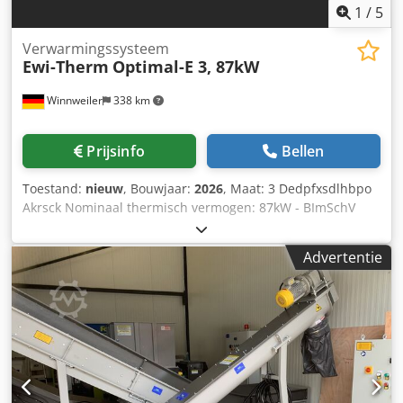
1
/
5
Verwarmingssysteem
Ewi-Therm
Optimal-E 3, 87kW
Winnweiler
338 km
Prijsinfo
Bellen
Toestand:
nieuw
, Bouwjaar:
2026
, Maat: 3 Dedpfxsdlhbpo
Akrsck Nominaal thermisch vermogen: 87kW - BImSchV
fase 2 en CE conform-- Verbrandingskamer volledig
vuurvast Voor ruimtes van: 2.200 m³ (volgens DIN)
Advertentie
Brandstof: houtblokken, spaanplaat, chips, spaanbriketten
Brandstofverbruik: 25 - 30 kg/u Capaciteit blazer,
vrijblazend: 6.000 m³/uur Luchtuitlaat: Ø 500 mm
Aansluiting rookgasafvoer Ø 200 mm Gewicht: 1.250 kg SPS
schakelkast: 380 Volt