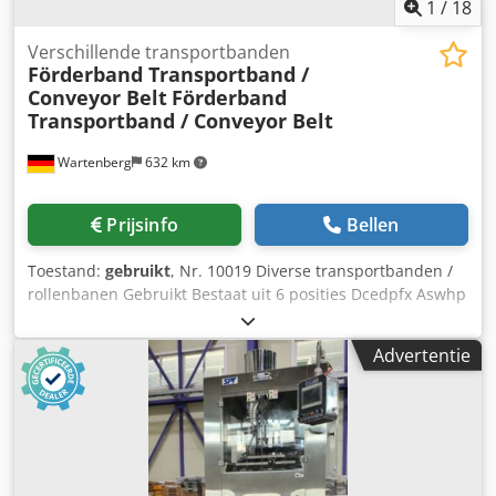
1
/
18
Verschillende transportbanden
Förderband Transportband /
Conveyor Belt
Förderband
Transportband / Conveyor Belt
Wartenberg
632 km
Prijsinfo
Bellen
Toestand:
gebruikt
, Nr. 10019 Diverse transportbanden /
rollenbanen Gebruikt Bestaat uit 6 posities Dcedpfx Aswhp
H Nekrsk Pos. 1: Blauw transportband, ca. 8000 x 800 mm
LxB, gebruikt voor afval Pos. 2: Oranje transportband, ca.
Advertentie
12000 x 1200 mm LxB, als nieuw Pos. 4: Twee blauwe
verrijdbare transportbanden, elk ca. 10000 x 800 mm LxB
Pos. 5: Twee turquoise transportbanden, 1e band ca.
10000 x 1600 mm LxB, 2e band ca. 4500 x 1400 mm LxB,
zeer robuust - met stalen bodem, elk voorzien van een
nieuwe motor en tandwielkast vereist Pos. 6: Blauw