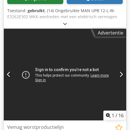
Toestand:
gebruikt
, (14) Ongebruikte MAN UPB 12-L-W-
E3262E302 WKK-eenheden met een elektrisch vermogen
van 130 kWel en een thermisch vermogen van 226 kWTh,
geproduceerd in 2022 en geschikt voor werking op
Advertentie
houtgas. Het project is stopgezet, waardoor de installaties
nooit zijn geïnstalleerd of inbedrijfgesteld. De installatie
omvat de volgende hoofdcomponenten: - MAN 12-cilinder
motor, vermogen 273 kW, 50Hz, 1500 tpm - Marelli MBX-E
250 MA4 generator, vermogen 169 kVA, 400V, 50Hz, 1500
tpm - Motortech AFR lucht-brandstofverhouding
regelsysteem Dsdpfxsyhc T Ie Akrjck - ComAp
generatorbesturingssysteem Beschikbaar: 14 units.
1
/
16
Vemag worstproductielijn