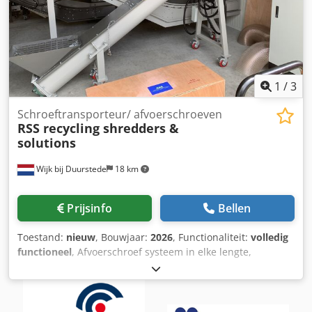
1
/
3
Schroeftransporteur/ afvoerschroeven
RSS recycling shredders &
solutions
Wijk bij Duurstede
18 km
Prijsinfo
Bellen
Toestand:
nieuw
, Bouwjaar:
2026
, Functionaliteit:
volledig
functioneel
, Afvoerschroef systeem in elke lengte,
diameter, etc, afgestemd op uw wensen en
benodigdheden natuurlijk ook los te leveren. Dodst Iwt
Uspfx Akrsck reacties of vragen ? graag met volledige
naam, firma naam en telefoon nummer.