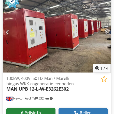
600 Aantal stations (max.) 16 stations 1 Max.
tabletuitwerping 3000 - 18000 T/u 2 Max. tabletdiameter
rond mm 50 3 Max. Tabletdikte mm 15 4 Max.
Hoofdperskracht t 30 6 Afmetingen mm 1500 x 2500 x 3200
1
/
4
130kW, 400V, 50 Hz Man / Marelli
biogas WKK-cogeneratie-eenheden
MAN
UPB 12-L-W-E3262E302
Newton Aycliffe
532 km
Prijsinfo
Bellen