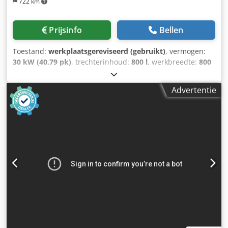
722 km
Prijsinfo
Bellen
Toestand:
werkplaatsgereviseerd (gebruikt)
, vermogen:
30 kW (40,79 pk)
, trechterinhoud:
800 l
, werkbreedte:
800
mm
, Langzame shredder, trechter 800 x 1000 mm, 30 kW
motor, hydraulische duwer, omkeerbare messen Dcsdpfx
Advertentie
Aewzg Taekrsk