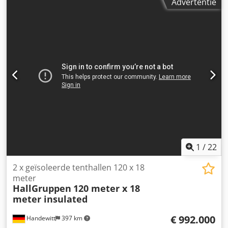
Advertentie
1
/
22
2 x geïsoleerde tenthallen 120 x 18
meter
HallGruppen
120 meter x 18
meter insulated
€ 992.000
Handewitt
397 km