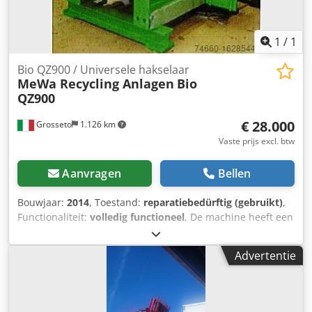
1
/
1
Bio QZ900 / Universele hakselaar
MeWa Recycling Anlagen
Bio
QZ900
€ 28.000
Grosseto
1.126 km
Vaste prijs excl. btw
Aanvragen
Bellen
Bouwjaar:
2014
, Toestand:
reparatiebedürftig (gebruikt)
,
Functionaliteit:
volledig functioneel
, De machine heeft een
paar jaar stilgestaan en heeft dus onderhoud nodig
voordat ze in gebruik wordt genomen, wat de
Advertentie
verantwoordelijkheid is van de koper. Dedpfxstu U Ebo
Akrjck