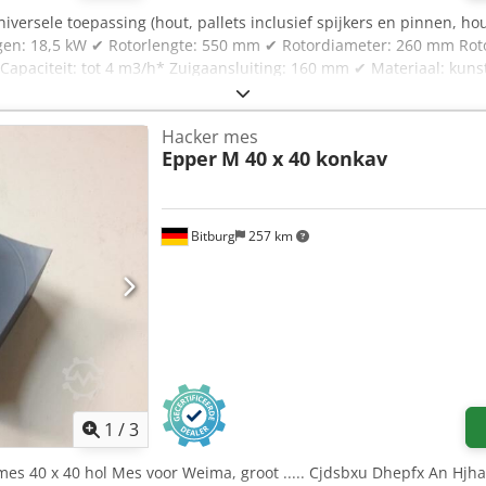
niversele toepassing (hout, pallets inclusief spijkers en pinnen, ho
mogen: 18,5 kW ✔ Rotorlengte: 550 mm ✔ Rotordiameter: 260 mm Rot
apaciteit: tot 4 m3/h* Zuigaansluiting: 160 mm ✔ Materiaal: kunst
Vulopening: 939 x 567 mm ✔ Afmetingen L/W/H: 1,88/1,12/1,67 m Gewi
Hacker mes
Epper
M 40 x 40 konkav
Bitburg
257 km
1
/
3
mes 40 x 40 hol Mes voor Weima, groot ..... Cjdsbxu Dhepfx An Hjha