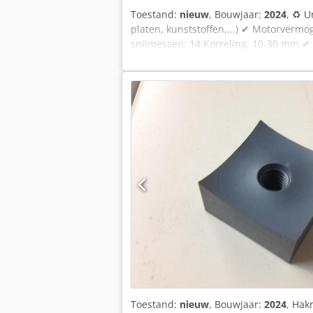
Toestand:
nieuw
, Bouwjaar:
2024
, ♻ U
platen, kunststoffen,...) ✔ Motorver
snijmessen: 14 Korreling: 10-30 mm ✔ C
afval,...) Chjdpfxjiq U A Sj An Hoa ✔ 
werkuren
Toestand:
nieuw
, Bouwjaar:
2024
, Hak