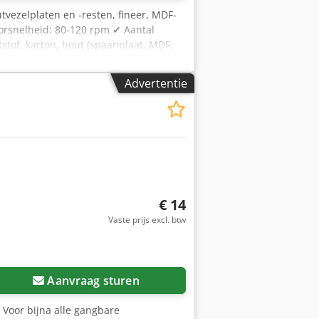
utvezelplaten en -resten, fineer, MDF-
orsnelheid: 80-120 rpm ✔ Aantal
stof, karton, hout (spaanplaat, MDF,
cht: 1250 kg 2 jaar garantie of 2000
Advertentie
€ 14
Vaste prijs excl. btw
Aanvraag sturen
 Voor bijna alle gangbare