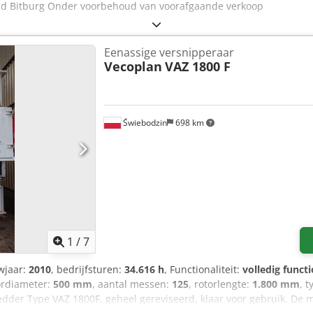
aad Bitburg Onder voorbehoud van voorafgaande verkoop
Eenassige versnipperaar
Vecoplan
VAZ 1800 F
Świebodzin
698 km
1
/
7
wjaar:
2010
, bedrijfsturen:
34.616 h
, Functionaliteit:
volledig funct
tordiameter:
500 mm
, aantal messen:
125
, rotorlengte:
1.800 mm
, 
der Type VAZ 1800F, geheel gereviseerd, klaar voor gebruik. De ma