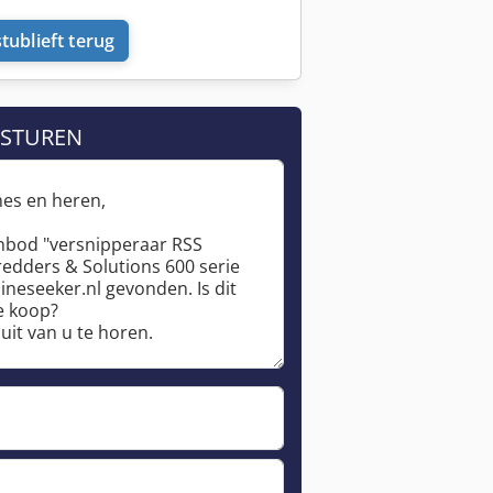
tublieft terug
 STUREN