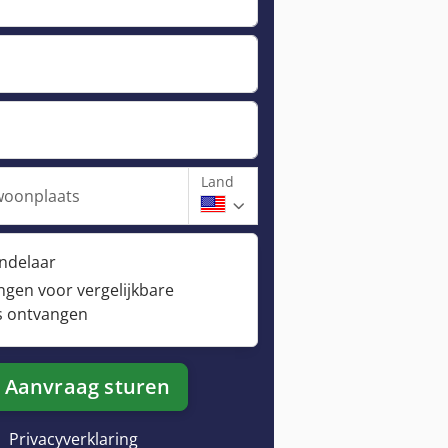
Land
woonplaats
andelaar
ngen voor vergelijkbare
s ontvangen
Aanvraag sturen
Privacyverklaring