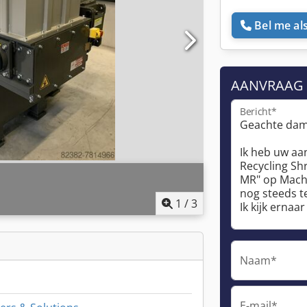
Bel me als
AANVRAAG
Bericht*
1
/
3
Naam*
E-mail*