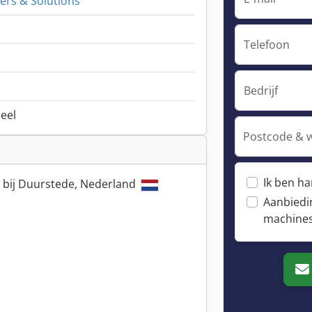
ers & Solutions
Telefoon
Bedrijf
neel
Postcode & 
Ik ben h
k bij Duurstede, Nederland
Aanbiedi
machine