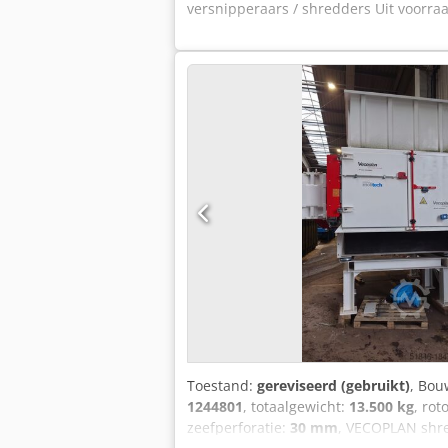
versnipperaars / shredders Uit voorr
Toestand:
gereviseerd (gebruikt)
, Bou
1244801
, totaalgewicht:
13.500 kg
, ro
zeefperforatie:
30 mm
, VECOPLAN shred