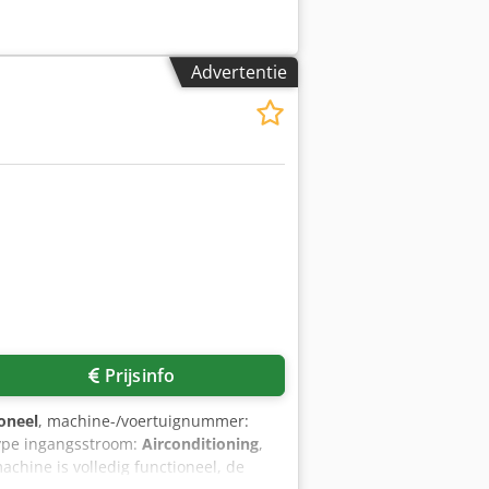
Advertentie
Prijsinfo
ioneel
, machine-/voertuignummer:
type ingangsstroom:
Airconditioning
,
chine is volledig functioneel, de