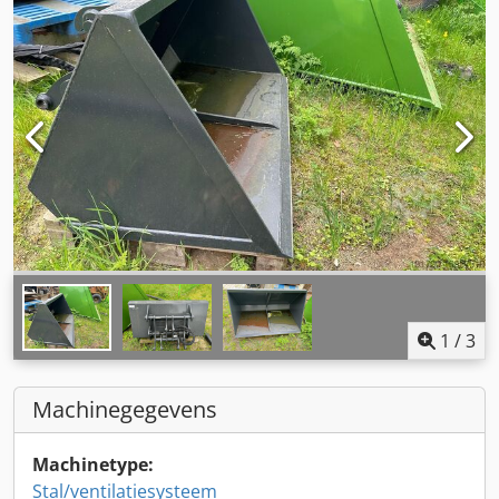
1
/
3
Machinegegevens
Machinetype:
Stal/ventilatiesysteem