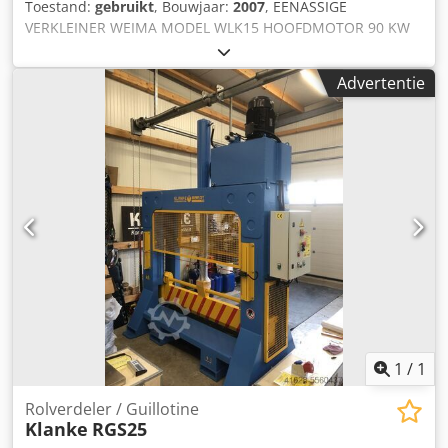
Toestand:
gebruikt
, Bouwjaar:
2007
, EENASSIGE
VERKLEINER WEIMA MODEL WLK15 HOOFDMOTOR 90 KW
ROTORMESSEN AFMETING 50X50 (NIEUWE MESSEN)
Dedpfetqdxfjx Ab Uskr ROTORLENGTE 1500 MM ROTOR
Advertentie
DIAMETER 370 MM DE MACHINE IS 100% FUNCTIONEEL
DIRECT KLAAR VOOR GEBRUIK
1
/
1
Rolverdeler / Guillotine
Klanke
RGS25