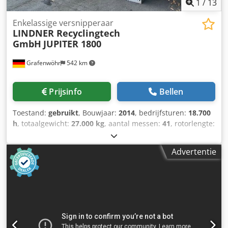
1
/
13
Enkelassige versnipperaar
LINDNER Recyclingtech
GmbH
JUPITER 1800
Grafenwöhr
542 km
Prijsinfo
Bellen
Toestand:
gebruikt
, Bouwjaar:
2014
, bedrijfsturen:
18.700
h
, totaalgewicht:
27.000 kg
, aantal messen:
41
, rotorlengte:
1.800 mm
, vermogen:
200 kW (271,92 pk)
, toerental
(max.):
87 rpm
, ingangsspanning:
400 V
, Langzaam
Advertentie
lopende, robuuste eenschacht-voorverkleiner. Geschikt
voor de voorverkleining van diverse materialen zonder
zware storende stoffen. Dkedpsw Tk Udefx Ab Uer
Toepassing: Voorverkleinen van industrie- en bedrijfsafval,
folies, verpakkingsmaterialen, textiel, papier, rubber,
sloop- en afvalhout, pallets, papierrollen, kabelhaspels,
gemengde kunststoffen voor thermische en