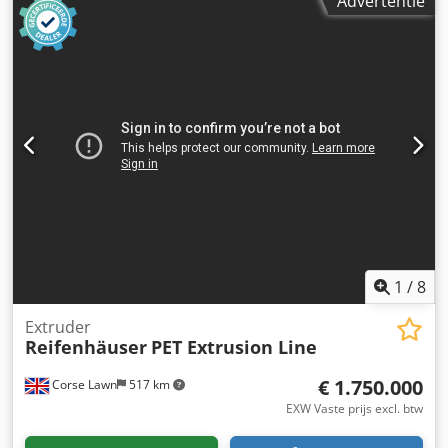
Advertentie
mm, 2 x 12 snijden inzetstukken op de houder van het
hulpmiddel, Toon machine. Dkodobg Engspfx Ab Uor
1
/
8
Extruder
Reifenhäuser
PET Extrusion Line
€ 1.750.000
Corse Lawn
517 km
EXW Vaste prijs excl. btw