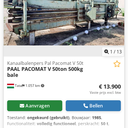
messen, tegenmessen, rotoroppervlak), trillingsdempers,
glijstrips, zeef, oliën in tandwielen, elektrische,
hydraulische en pneumatische installaties. Dodpfx Aovx
Rtasb Uskr
1
/
13
Kanaalbalenpers Pal Pacomat V 50t
PAAL PACOMAT V
50ton 500kg
bale
€ 13.900
Tata
1.057 km
Vaste prijs excl. btw
Aanvragen
Bellen
Toestand:
ongekeurd (gebruikt)
, Bouwjaar:
1985
,
Functionaliteit:
volledig functioneel
, perskracht:
50 t
,