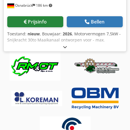
Osnabrück
186 km
Prijsinfo
Bellen
Toestand:
nieuw
, Bouwjaar:
2026
, Motorvermogen 7,5kW -
Snijkracht 30to Maaikanaal ontworpen voor - max.
rollengte 1500mm - max. roldiameter 850mm -
Machinegewicht ca. 3500kg Dsdogl Adzspfx Ab Uokr -
tankinhoud ca. 110 liter - handbescherming in de buurt
van het bedieningspaneel en daar tegenover -
mesvergrendeling -splijttafel recht ontwerp -2-voudige
documentatie in het Duits (1x tekst, 1x CD) -kleur RAL 5012
- lichtblauw Beschermrooster/messenbalk RAL 1028
meloengeel Machine op voorraad en direct leverbaar Prijs
en verdere informatie op aanvraag