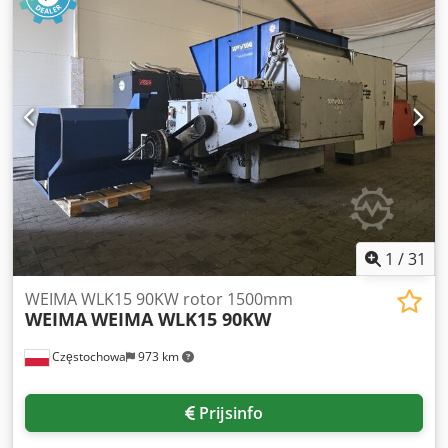
scharnierbuigmachine type KM-4 -Aandrijving:
mechanisch -Max. werkbreedte: 2020 mm -Max. plaatdikte:
4 mm -Aanslagdiepte: 750 mm -Aansluitvermogen: kW -
Afmetingen: 3350/1540/H1510 mm -Gewicht: 3900 kg
1
/
31
WEIMA WLK15 90KW rotor 1500mm
WEIMA
WEIMA WLK15 90KW
Częstochowa
973 km
Prijsinfo