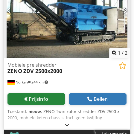
1
/
2
Mobiele pre shredder
ZENO
ZDV 2500x2000
Norken
244 km
Prijsinfo
Bellen
Toestand:
nieuw
, ZENO Twin rotor shredder ZDV 2500 x
2000, mobiele keten chassis, incl. geen kwijting
transportband en Magneet separator, motorvermogen 298
kW, 1900 rpm, MTU-Diesel motor, rotor vlucht cirkel Ã˜ 575