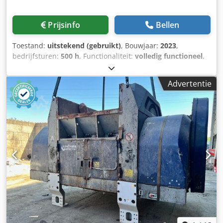
Prijsinfo
Bellen
Toestand:
uitstekend (gebruikt)
, Bouwjaar:
2023
,
bedrijfsturen:
500 h
, Functionaliteit:
volledig functioneel
,
We hebben deze machine in 2023 teruggehaald voor een
specifiek project dat uiteindelijk niet doorging, waardoor
Advertentie
hij vrijwel nieuw is. De shredder, WME infloor
transportband en Helios blussysteem worden als één
pakket verkocht; de nieuwprijs voor alle drie was £440.000.
Onze Presona LP100 kan het tempo niet bijhouden, maar
de maximale verwerkte capaciteit was 13 ton per uur,
gezeefd op 40 mm voor veilige papiervernietiging. De
installatie staat nog op zijn plaats en draait nog.
Demontage en afhalen zijn voor rekening van de koper. De
advertentie staat ook elders, dus wij behouden ons het
recht voor deze op elk moment te verwijderen aangezien
handelaren de machine eveneens aanbieden en verkopen.
Dedpfxexftito Ab Uskr