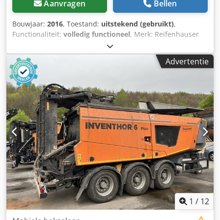
Aanvragen
Bellen
Bouwjaar:
2016
, Toestand:
uitstekend (gebruikt)
,
Functionaliteit:
volledig functioneel
, Merk: Reifenhauser
Model: Mirex-MT-V 1-RZE 120-1800 Jaar: 2016 Staat:
Uitstekend Gebruik: PET / PP / PS-folie of plaat
Advertentie
Dedpsvbcbuefx Ab Uekr PET: Diktebereik: 0,25 - 2,2 mm
Uitvoer: 2.000 kg/u Maximale plaatbreedte: 1600 mm
Extruder: RZE 120 mm Elektrische voeding: 3 x 480 V 60 Hz
met N Breedte kalenderrol: 1800 mm Diameters
kalenderrol: 450 / 700 / 700 mm Maximale plaatbreedte
siliconenbad: 1600 mm Diktebereik siliconenbadplaat: 0,15
- 1,5 mm 4-positie-opwinder WOB 1800 voor dubbele
webwikkeling inbegrepen. Alle details zijn onderhevig aan
wijzigingen en/of fouten. Alle apparatuur is onder
voorbehoud van beschikbaarheid en/of eerdere verkoop.
1
/
12