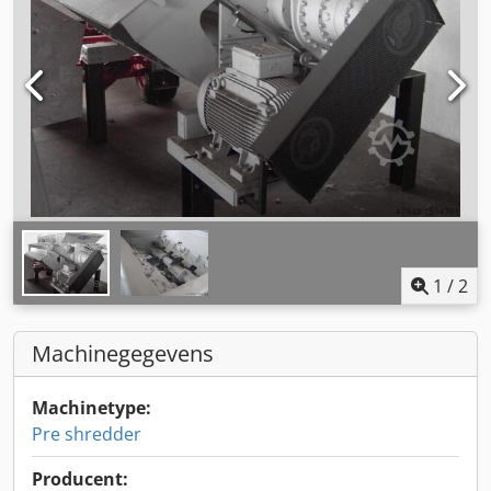
1
/
2
Machinegegevens
Machinetype:
Pre shredder
Producent: