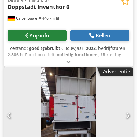
Mobiele hakselaar
Doppstadt
Inventhor 6
Calbe (Saale)
446 km
Prijsinfo
Bellen
Toestand:
goed (gebruikt)
, Bouwjaar:
2022
, bedrijfsturen:
2.806 h
, Functionaliteit:
volledig functioneel
, Uitrusting:
Basispakket Inventhor Type 6 Load-Sensing-systeem
Brandstoftank 500 liter Langsband: bandlengte 2.900 mm,
Advertentie
bandbreedte 800 mm Centrale smeerstrips 24V elektrische
besturing – extra elektrische pomp voor bediening van de
volgende functies bij stilstaande motor: "Heckband
heffen/zakken/buigen, kamklep openen/sluiten, kam
openen/sluiten, vouwtrechter heffen/zakken" Volledige
radiografische afstandsbediening Grote zijdelingse GVK-
servicedeuren Onderhoudsvriendelijke motorruimte LED-
verlichtingspakket: motorruimte en achterkant Hydraulisch
omkeerbare ventilator Driedelige laadbeveiliging
Vouwtrechter Brandblusser Onderhoudsladder