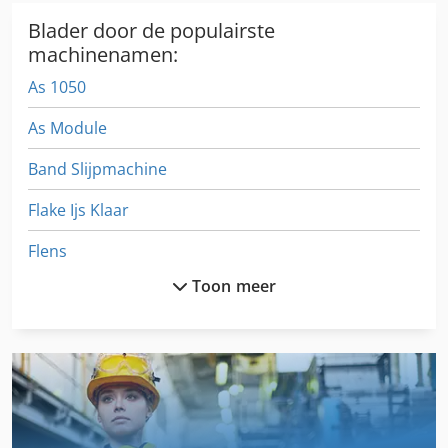
Blader door de populairste
machinenamen:
As 1050
As Module
Band Slijpmachine
Flake Ijs Klaar
Flens
Toon meer
Fngj 20
Ga 11 Ff
German
Gl 172