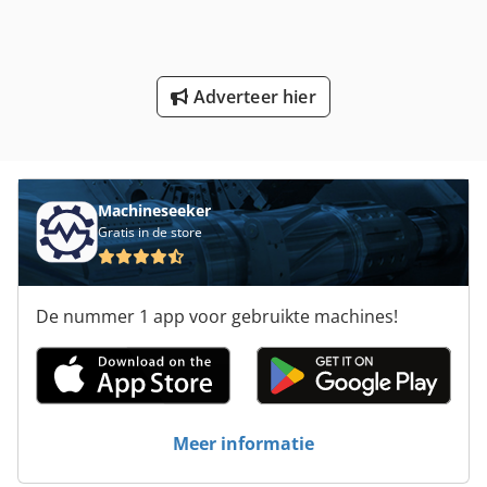
Tand Flank Slijpmachine
Tur 560
Adverteer hier
Verscherping Van De Machine
Vlak Bed Slijpmachine
Werken Voertuig
Machineseeker
Gratis in de store
De nummer 1 app voor gebruikte machines!
Meer informatie