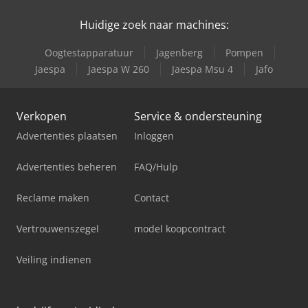
Huidige zoek naar machines:
Oogtestapparatuur
Jagenberg
Pompen
Jaespa
Jaespa W 260
Jaespa Msu 4
Jafo
Verkopen
Service & ondersteuning
Advertenties plaatsen
Inloggen
Advertenties beheren
FAQ/Hulp
Reclame maken
Contact
Vertrouwenszegel
model koopcontract
Veiling indienen