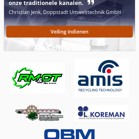
onze traditionele kanalen.
Hsc 20 Linear
Christian Jenk, Doppstadt Umwelttechnik GmbH
Hydraulische Aggregaat
Veiling indienen
International 1700
International 433
International 434
Ka 77
Ls 703
Meten Van De Plaat
Ng 200
Platform Type Mb
Tur 560