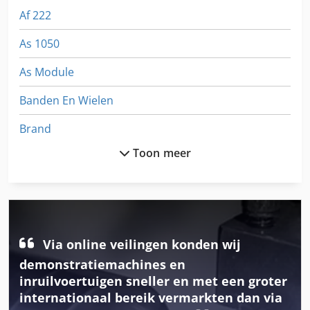
Af 222
As 1050
As Module
Banden En Wielen
Brand
Toon meer
Diesel Aggregaat
Fngj 20
Generator
German
Via online veilingen konden wij
demonstratiemachines en
Gkt 60
inruilvoertuigen sneller en met een groter
internationaal bereik vermarkten dan via
Gl 172