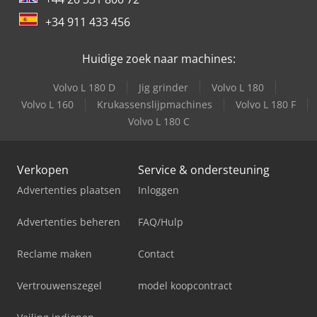
+34 911 433 456
Huidige zoek naar machines:
Volvo L 180 D
Jig grinder
Volvo L 180
Volvo L 160
Krukassenslijpmachines
Volvo L 180 F
Volvo L 180 C
Verkopen
Service & ondersteuning
Advertenties plaatsen
Inloggen
Advertenties beheren
FAQ/Hulp
Reclame maken
Contact
Vertrouwenszegel
model koopcontract