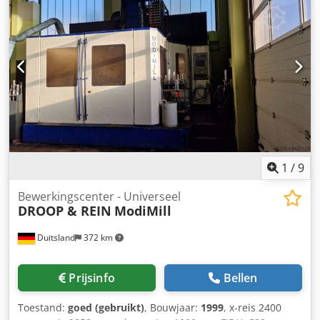
Koelmiddelinstallatie, handwiel Volledige behuizing
Slechts ca. 1.500 bedrijfsuren
1
/
9
Bewerkingscenter - Universeel
DROOP & REIN
ModiMill
Duitsland
372 km
Prijsinfo
Bellen
Toestand:
goed (gebruikt)
, Bouwjaar:
1999
, x-reis 2400