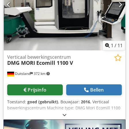
HEIDENHAIN iTNC 530 * Automatische draaiing van de
freeskop (B-as) +/- 105 graden * 120-voudig
gereedschapswisselsysteem * Spanenafvoer * Lasermeting
van gereedschap * Tastkop (werkstuk) * Elektronische
handwiel * Schakelkast met airconditioner De machine
wordt verkocht zonder spanmiddelen, bankschroef en
gereedschap.
1
/
11
Verticaal bewerkingscentrum
DMG MORI
Ecomill 1100 V
Duitsland
372 km
Prijsinfo
Bellen
Toestand:
goed (gebruikt)
, Bouwjaar:
2016
, Verticaal
bewerkingscentrum Machine type: DMG Mori Ecomill 1100
V Besturing: Siemens 840 Dsl - Operate Bouwjaar: 2016
TECHNISCHE GEGEVENS Verplaatsingsbereiken X-as: 1.100
mm Y-as: 560 mm Z-as: 510 mm Snelle