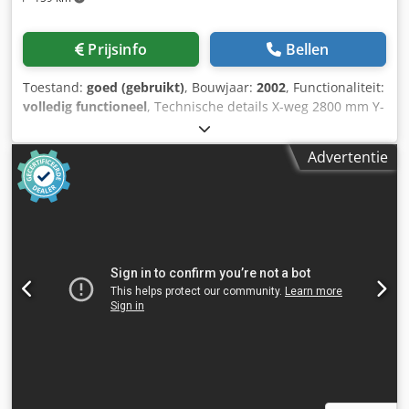
Prijsinfo
Bellen
Toestand:
goed (gebruikt)
, Bouwjaar:
2002
, Functionaliteit:
volledig functioneel
, Technische details X-weg 2800 mm Y-
weg 2200 mm Z-weg 800 mm Besturing Heidenhain iTNC
530 Tafeloppervlak 3000 x 1200 mm Gereedschapopname
Advertentie
HSK-A-63 Spindeltoerental 18000 omw/min
Aandrijfsvermogen 18 kW Voedingsbereik 35000 mm/min
Totaal benodigd vermogen 68,7 kW Machinegewicht ca. t
Benodigde ruimte ca. 12,4 x 3,5 x 4,6 m Aanvullende
informatie De FPT DINO is een 5-assige
portaalfreesmachine, ontworpen voor de nauwkeurige
bewerking van grote componenten. Met een
dwarsbeweging van 2200 mm en een hoogtoerige spil met
12000 omw/min combineert deze machine een groot
bewerkingsvolume met uitstekende dynamiek in de
nabewerking. CNC-baanbesturing Heidenhain iTNC 530 5
gestuurde assen (simultaan): X/Y/Z/C/B
Verplaatsingsbereiken: X-as (lengtebeweging) 2800 mm Y-