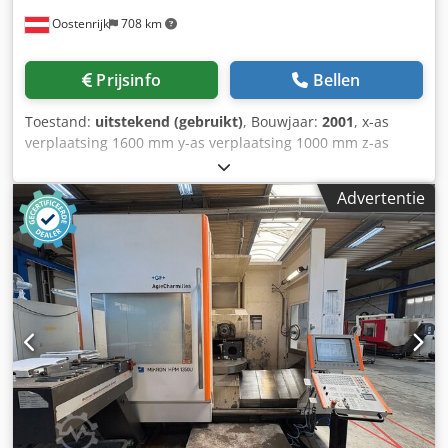
Oostenrijk
708 km
Prijsinfo
Bellen
Toestand:
uitstekend (gebruikt)
, Bouwjaar:
2001
, x-as
verplaatsing 1600 mm y-as verplaatsing 1000 mm z-as
verplaatsing 780 mm - Aantal bewerkingsassen (zonder
parallelassen) 5 - Verplaatsing X-as 1600 mm - Verplaatsing
Advertentie
Y-as 1000 mm - Verplaatsing Z-as 780 mm - Opspankvlak
(links-rechts) 1000 mm - Opspankvlak (voor-achter) 1000
mm - Werkstukgewicht (max.) 6000 kg - -
Positioneerbaarheid 0,001 ° - - Positioneerbaarheid 2,5 ° - -
Positioneerbaarheid 2,5 ° - Toerentalbereik tot 2500 /min -
Aandrijvingsvermogen 22 kW - Aantal
gereedschapplaatsen 60 - Aantal opslagplaatsen 2 -
Palletlengte 1000 mm - Palletbreedte 1000 mm - Aantal
pallets 2 - Benodigde ruimte -links/rechts- 6400 mm -
Benodigde ruimte -voor/achter- 6900 mm - Totale hoogte
4000 mm - Totaal gewicht ca. 26000 kg Besturing
HEIDENHAIN TNC 426 De machine verkeert in zeer goede