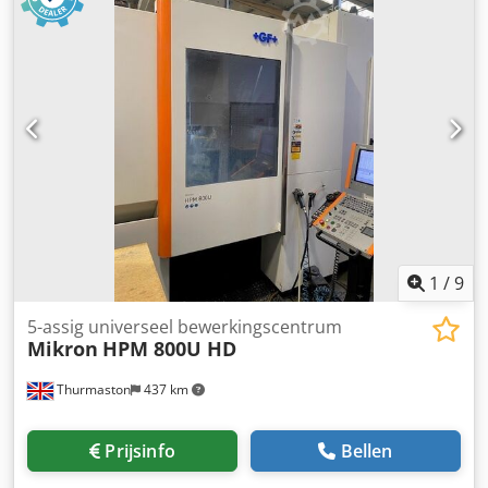
1.000 mm
, verplaatsingsafstand Z-as:
10.000 mm
,
spilsnelheid (max.):
10.000 rpm
, spindelsnelheid (min.):
10
rpm
, 5-assig bewerkingscentrum, fabrikant: DECKEL
MAHO, type: DMU 125 P duoBLOCK, bouwjaar: 2006,
draaiuren (h): 35.319, serienummer: 11460000643, slag
(X/Y/Z): 1.250/1.000/1.000 mm, spiltoerental max. 10.000
tpm, 60-voudige gereedschapswisselaar, B-as, 190°
zwenkbaar, HEIDENHAIN Mill Plus-besturing, interne
koelmiddeltoevoer, gereedschapsmeetsysteem,
spanentransporteur, DMG-filtersysteem, serienr.: 13812-
01560, koeleenheid DMG WK331. Djdsrkz Tfspfx Ap Hjck
1
/
9
5-assig universeel bewerkingscentrum
Mikron
HPM 800U HD
Thurmaston
437 km
Prijsinfo
Bellen