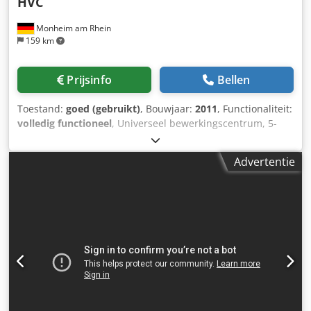
HVC
Monheim am Rhein
159 km
Prijsinfo
Bellen
Toestand:
goed (gebruikt)
, Bouwjaar:
2011
, Functionaliteit:
volledig functioneel
, Universeel bewerkingscentrum, 5-
assig, simultaan Oorspronkelijke aankoopprijs: 1.295.000,-
euro De machine is in september 2011 als nieuwe machine
Advertentie
in gebruik genomen. Er is een meetrapport van de
geometrie van 30-08-2025 beschikbaar. Technische
gegevens: X-weg: 1600 mm Y-weg: 1250 mm Z-weg: 1600
mm Dcodpezil R Defx Ap Hok B-as (tafel): 360.000 x 0,001°
Kop, draaibaar +/-: (HV) 360.000° Palletafmeting: 1000 x 800
mm Tafellast: 3000 kg Gereedschapshouder: SK 50-B,
vlakke aanslag 125 Spindeltoerental: max. 8000 omw/min
Aantal versnellingen: 2 Spindelmotor: (100/40 % ED) 37/50
kW Voedingen x/y/z - traploos: 30000 mm/min Koppel op
de spindel: 1410/2000 (100/40 % ED) Nm Totale benodigde