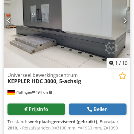
as verplaatsing: 1000 mm Y-as verplaatsing: 1000 mm Z-as
verplaatsing: 1000 mm Dedpfozlyd Djx Ap Hsck Interne
koelvloeistoftoevoer: 40 bar SK40 spindel, 12.000 toeren
per minuut Tafel: Ø1100 x 900 De machine zal binnen 2
weken op voorraad zijn.
1
/
10
Universeel bewerkingscentrum
KEPPLER
HDC 3000, 5-achsig
Pfullingen
494 km
Prijsinfo
Bellen
Toestand:
werkplaatsgereviseerd (gebruikt)
, Bouwjaar:
2010
, • Reisafstanden X=3100 mm, Y=1950 mm, Z=1390