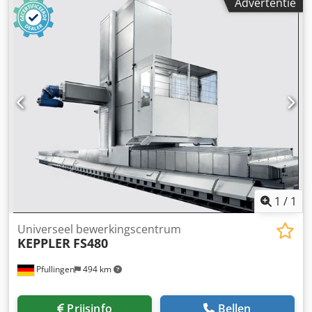
Advertentie
1
/
1
Universeel bewerkingscentrum
KEPPLER
FS480
Pfullingen
494 km
Prijsinfo
Bellen