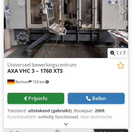
1
/
7
Universeel bewerkingscentrum
AXA
VHC 3 – 1760 XTS
Bochum
153 km
Prijsinfo
Bellen
Toestand:
uitstekend (gebruikt)
, Bouwjaar:
2009
,
Functionaliteit:
volledig functioneel
, Voor technische
gegevens zie afbeeldingen. Leverbaar begin oktober 2026.
Djdpfx Aozhuwqsp Hjck