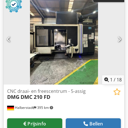
herkomst: Duitsland X-verplaatsing: 1250 mm Y-
verplaatsing: 1000 mm Z-verplaatsing: 1000 mm NC-
zwenkdraaitafel: Ø 1250 mm Gereedschaphouder: HSK -
A100 Aantal gereedschapsposities in magazijn: 40
Spiltoerental: 12.000 tpm Hoofdaandrijving: 44 kW Interne
koeling: 40 bar Aanvullende informatie: - Universele
freeskop met gestuurde B-as - Gereedschapswisselaar
horizontaal met dubbele grijper - Conusreiniging voor HSK
- A 100 - Veiligheidscabine - Koelmiddelreservoir 600 l -
Spanentransporteur - Draaibaar zichtvenster - 3D-
baanbesturing - Infrarood meettaster merk Heidenhain TS
649 DMG - Elektronisch handwiel Siemens 840D -
Spoelpistool met pomp Machine kan in overleg onder
spanning worden bezichtigd.
1
/
18
CNC draai- en freescentrum - 5-assig
DMG
DMC 210 FD
Halberstadt
395 km
Prijsinfo
Bellen