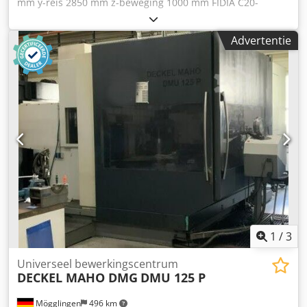
mm y-reis 2850 mm z-beweging 1000 mm FIDIA C20-
besturingssysteem Tafelafmetingen - lengte 2200 mm
Tafelafmetingen - over 1800 mm tafelbelasting 12 t 30-
Advertentie
voudige werkstukwisselaar Dcsdpfx Apovwgphj Hsk
gereedschapshouder ISI SK-50 spindelsnelheden 5000 tpm
Aandrijfvermogen - freesspindel 30 kW Dit universele
bewerkingscentrum ModiMill van Droop & Rein bevindt
zich in een goede staat en kan onder stroom worden
bezichtigd na afspraak met de verkoper worden.
Beschrijving: - 30-voudige gereedschapswisselaar: 20
plaatsen ISO SK-50 10 plaatsen HSK 63 - Twee
freesspindels SK-50 met 5000 tpm. HSK 63 met 18000 tpm.
- draaitafel 2200 x 1800mm
1
/
3
Universeel bewerkingscentrum
DECKEL MAHO DMG
DMU 125 P
Mögglingen
496 km