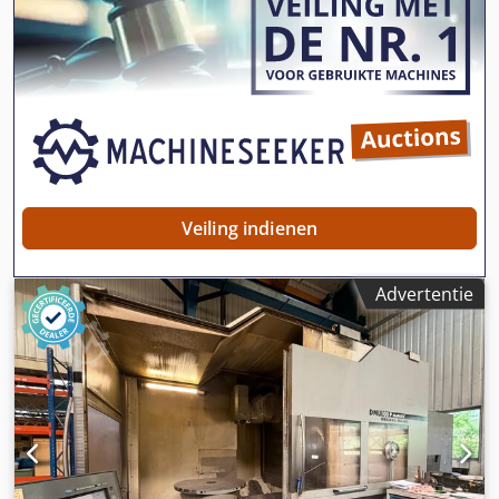
verplaatsingssnelheid (X/Y/Z): 36 / 36 / 30 m/min.
Dcsdezrm H Sspfx Ap Hok Toerentalsbereik: 12.000
omw/min. Spindelmotor: 13 kW Koppel: 82 Nm
Gereedschapshouder: SK 40 Gereedschapswisselaar
Aantal gereedschapsplaatsen: 24 Tafelafmetingen: 1.400 x
560 mm Max. tafellast: 1.000 kg Kenmerken van de
uitrusting Spaanafvoer Koelvloeistofpomp Interne koeling
(IKZ): 17 Prod. Pack 1 bar
Veiling indienen
Advertentie