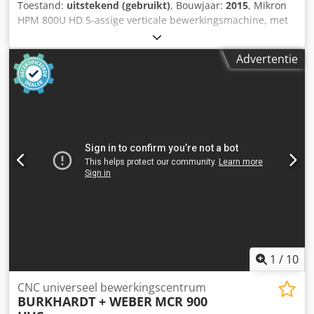
Toestand:
uitstekend (gebruikt)
, Bouwjaar:
2015
, Mikron
HPM 800U HD 5-assige verticale bewerkingsmachine, met
7-voudig palletwisselsysteem (2015) Verplaatsing XYZ: 800
x 800 x 550 mm, Tafel: 500 x 500 mm, A-as: -91 / +121
Advertentie
graden, C-as: 360 graden, Heidenhain TNC530, Spindel
snelheid: 20.000 toeren per minuut, Spindelmotor: 36 kW,
Dcjdpfx Apjzm Tics Hsk Spindeltap: HSK A63, 165
gereedschappen, spanenafvoerband, koelvloeistof door de
spindel.
1
/
10
CNC universeel bewerkingscentrum
BURKHARDT + WEBER
MCR 900