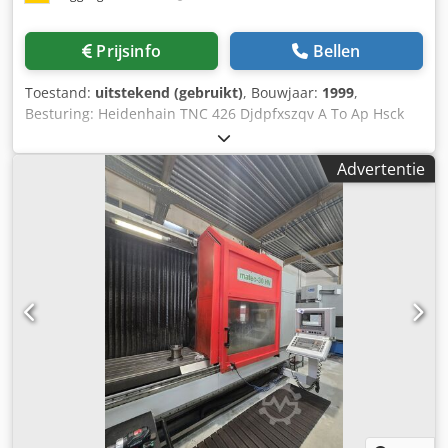
Prijsinfo
Bellen
Toestand:
uitstekend (gebruikt)
, Bouwjaar:
1999
,
Besturing: Heidenhain TNC 426 Djdpfxszqv A To Ap Hsck
Verplaatsingsbereik X/Y/Z: 1250 x 880 x 800 mm
Spindelsnelheid: 8.000 omwentelingen per minuut
Advertentie
Gereedschapmagazijn voor 60 gereedschappen, SK 50
Universele freeskop +0° / -90° NC-draaitafel 1250 x 1000
mm Spanentransporteur Meetvoeler