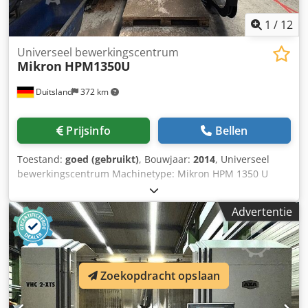
staat en is direct beschikbaar. Dcsdpey Ez Elsfx Ap Hek
1
/
12
Universeel bewerkingscentrum
Mikron
HPM1350U
Duitsland
372 km
Prijsinfo
Bellen
Toestand:
goed (gebruikt)
, Bouwjaar:
2014
, Universeel
bewerkingscentrum Machinetype: Mikron HPM 1350 U
Besturing: Heidenhain iTNC 530 Bouwjaar: 2014
Djdpfxszind Hs Ap Hsck TECHNISCHE GEGEVENS
Advertentie
Verplaatsingen X-as: 1.350 mm Y-as: 1.150 mm Z-as: 700 /
895 mm A-as: +16°/-120° C-as: 360° Draaikop Aantal
gestuurde assen: 5 Toerentalbereik: 15.000 min⁻¹
Aandrijfsvermogen: 38 kW Gereedschaphouder: HSK 63
Gereedschapswisselaar Gereedschapsplaatsen: 92 NC-
Zoekopdracht opslaan
draaitafel Tafelgrootte: 1.100 x 1.000 mm Max.
tafelbelasting: 1.600 kg Uitrusting Spaanafvoer Interne