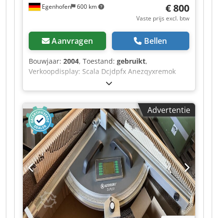
€ 800
Egenhofen
600 km
Vaste prijs excl. btw
Aanvragen
Bellen
Bouwjaar:
2004
, Toestand:
gebruikt
,
Verkoopdisplay: Scala Dcjdpfx Anezqyxremok
Maataanwijzing afstelkleppen: Scala
Advertentie