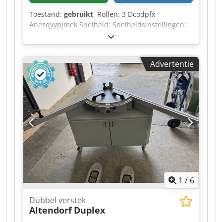
Toestand:
gebruikt
, Rollen: 3 Dcodpfx
Anezqyypjmek Snelheid: Snelheidsinstellingen:
traploos
Advertentie
1
/
6
Dubbel verstek
Altendorf
Duplex