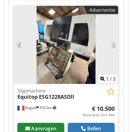
voorraad, zie website. Dcjdpfxezqug Ro Anmek
Advertentie
Prijzen zijn af Nuland. Van de Wert Trading B.V.
heeft een wisselende voorraad van machines,
truck, trailers en aanbouwdelen. Al onze
leveringen zijn tegen handelsprijzen in AS-IS
condities zonder garanties. (zie onze algemene
voorwaarden) Voor een bezichtiging en/of
proefrit kunt u vrijblijvend een afspraak maken.
Bel even vooraf wij zijn niet constant aanwezig.
Van de Wert Trading B.V. Bedrijfsstraat 3 5391 LR
Nuland
1
/
3
Slijpmachine
Equitop
ESG1228ASDll
€ 10.500
Arguel
552 km
Vaste prijs excl. btw
Aanvragen
Bellen