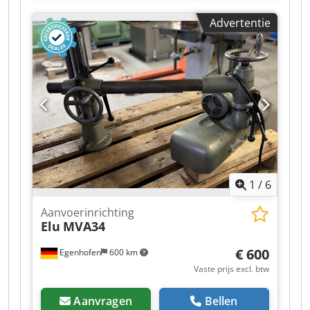
Laservermogen: 500 watt Spotmodus: Multi
Advertentie
Watergekoeld Dodezq H Uaspfx Anmeck Max.
pulsenergie (mJ): 15 Werkafstand/scanbreedte:
185 – 438 mm / 105 – 300 mm 20 µm roest
(m²/h): 13,9 20 µm olievervuiling (m²/h): 15,3 20
µm verf/lak (m²/h): 10,5 5 µm verzinkt plaatstaal
(m²/h): 2,0 Grond- of wandoppervlakken (m²/h):
16,2 Autolak (m²/h): 2,2 Vermogensopname: 3 kW
Spanning/Hz: 230 V / 50 Hz Afmetingen (cm L x B
x H): 95 x 61 x 103 Gewicht (kg): 177
1
/
6
Aanvoerinrichting
Elu
MVA34
€ 600
Egenhofen
600 km
Vaste prijs excl. btw
Aanvragen
Bellen