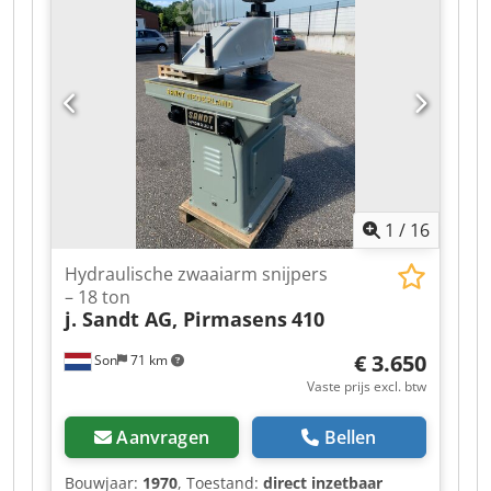
wisselende voorraad van machines, truck,
trailers en aanbouwdelen. Dcsdpfx Anszqhk
Njmok Al onze leveringen zijn tegen
handelsprijzen in AS-IS condities zonder
garanties. (zie onze algemene voorwaarden) Voor
een bezichtiging en/of proefrit kunt u
vrijblijvend een afspraak maken. Bel even vooraf
wij zijn niet constant aanwezig. Van de Wert
Trading B.V. Bedrijfsstraat 3 5391 LR Nuland
1
/
16
Hydraulische zwaaiarm snijpers
– 18 ton
j. Sandt AG, Pirmasens
410
€ 3.650
Son
71 km
Vaste prijs excl. btw
Aanvragen
Bellen
Bouwjaar:
1970
, Toestand:
direct inzetbaar