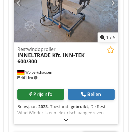
1
/
5
Restwindoproller
INNELTRADE Kft.
INN-TEK
600/300
Wolpertshausen
461 km
Prijsinfo
Bellen
Bouwjaar:
2023
, Toestand:
gebruikt
, De Rest
Wind Winder is een elektrisch aangedreven
opwikkelmachine voor het gecontroleerd
opwikkelen van restmaterialen op een
opwikkelkern. De machine dient Dcjdozr I Azepfx