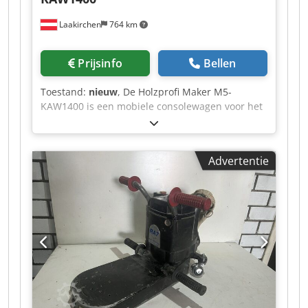
Laakirchen
764 km
Prijsinfo
Bellen
Toestand:
nieuw
, De Holzprofi Maker M5-
KAW1400 is een mobiele consolewagen voor het
veilig transporteren en gestructureerd opslaan
van platen, latten en andere onderdelen. Zelfs
na lakwerkzaamheden kunnen werkstukken
Advertentie
overzichtelijk worden neergelegd, zodat ze
gecontroleerd kunnen drogen. De breedte van
de wagen is instelbaar van 300 tot 1250 mm en
past zich daardoor flexibel aan verschillende
werkstukmaten aan. Met tien vakken en een
ruime vakdiepte van 1395 mm biedt de TAW140
veel ruimte voor lange of grootformaat
werkstukken. De afstand van 120 mm tussen de
niveaus zorgt voor een goede luchtcirculatie en
vergemakkelijkt de toegang tot individuele