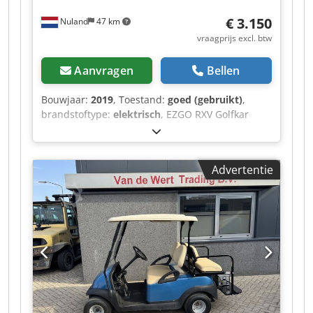
€ 3.150
Nuland
47 km
vraagprijs excl. btw
Aanvragen
Bellen
Bouwjaar:
2019
, Toestand:
goed (gebruikt)
,
brandstoftype:
elektrisch
, EZGO RXV Golfkar
Golfcar Elektrisch 4 Zits 2019 Inc Lader Video kan
gestuurd worden via Whatsapp. Doorlopende
voorraad, zie website. Prijzen zijn af Nuland. Van
Advertentie
de Wert Trading B.V. heeft een wisselende
voorraad van machines, truck, trailers en
aanbouwdelen. Al onze leveringen zijn tegen
handelsprijzen in AS-IS condities zonder
garanties. (zie onze algemene voorwaarden) Voor
een bezichtiging en/of proefrit kunt u
vrijblijvend een afspraak maken. Bel even vooraf
wij zijn niet constant aanwezig. Van de Wert
Trading B.V. Bedrijfsstraat 3 5391 LR Nuland
Dcjdpfx Anjzqhlyemjk