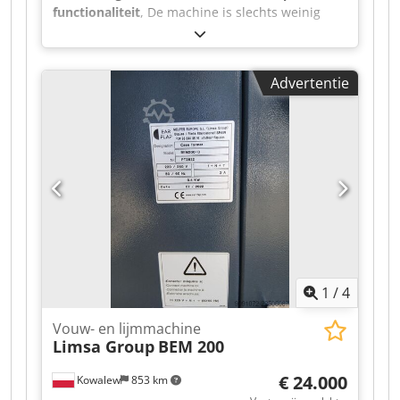
functionaliteit
, De machine is slechts weinig
gebruikt. Dcjdpfx Anjzr Iz Rsmsk
Advertentie
1
/
4
Vouw- en lijmmachine
Limsa Group
BEM 200
€ 24.000
Kowalew
853 km