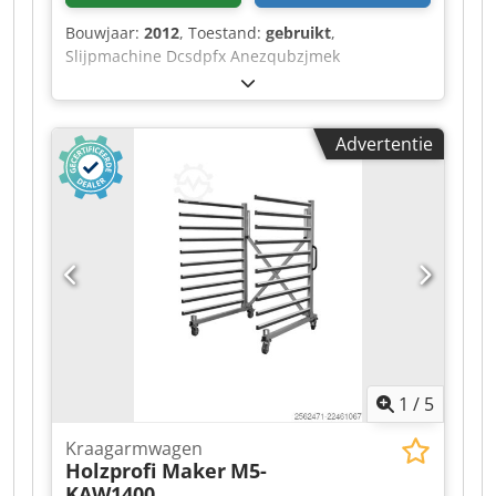
Bouwjaar:
2012
, Toestand:
gebruikt
,
Slijpmachine Dcsdpfx Anezqubzjmek
Advertentie
1
/
5
Kraagarmwagen
Holzprofi Maker
M5-
KAW1400