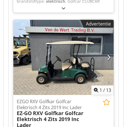
brandstoftype:
elektrisch
, Golfcar CLUBCAR
PRECEDENT 4 zitter Golfkar Golfcart 2008 Met
Lader Video kan gestuurd worden via Whatsapp.
Doorlopende voorraad, zie website. Prijzen zijn
Advertentie
af Nuland. Van de Wert Trading B.V. heeft een
wisselende voorraad van machines, truck,
trailers en aanbouwdelen. Al onze leveringen
zijn tegen handelsprijzen in AS-IS condities
zonder garanties. (zie onze algemene
voorwaarden) Voor een bezichtiging en/of
proefrit kunt u vrijblijvend een afspraak maken.
Bel even vooraf wij zijn niet constant aanwezig.
Van de Wert Trading B.V. Bedrijfsstraat 3 5391 LR
Nuland Dsdpfxszqhl To Anmsck
1
/
13
EZGO RXV Golfkar Golfcar
Elektrisch 4 Zits 2019 Inc Lader
EZ-GO
RXV Golfkar Golfcar
Elektrisch 4 Zits 2019 Inc
Lader