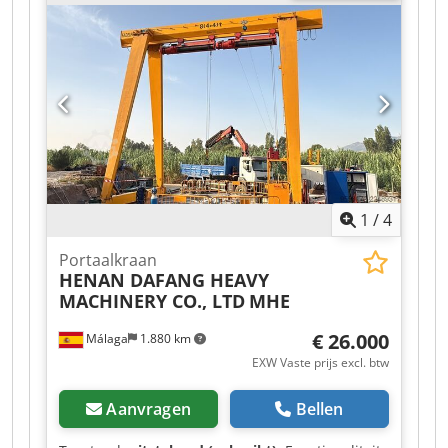
400 V Dodpfxozrm Hle Anmeck - Schema en
bedieningshandleidingen/overige documenten
zijn als bijlage beschikbaar of aanwezig.
Bezichtiging na afspraak in 06502 Thale.
1
/
4
Portaalkraan
HENAN DAFANG HEAVY
MACHINERY CO., LTD
MHE
€ 26.000
Málaga
1.880 km
EXW Vaste prijs excl. btw
Aanvragen
Bellen