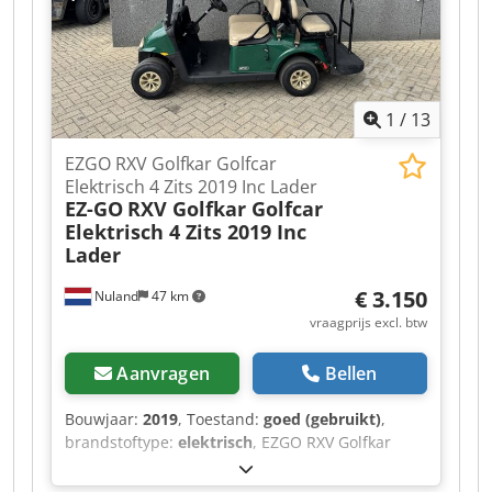
1
/
13
EZGO RXV Golfkar Golfcar
Elektrisch 4 Zits 2019 Inc Lader
EZ-GO
RXV Golfkar Golfcar
Elektrisch 4 Zits 2019 Inc
Lader
€ 3.150
Nuland
47 km
vraagprijs excl. btw
Aanvragen
Bellen
Bouwjaar:
2019
, Toestand:
goed (gebruikt)
,
brandstoftype:
elektrisch
, EZGO RXV Golfkar
Golfcar Elektrisch 4 Zits 2019 Inc Lader Video kan
gestuurd worden via Whatsapp. Doorlopende