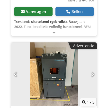
Vaste prijs excl. btw
Aanvragen
Bellen
Toestand:
uitstekend (gebruikt)
, Bouwjaar:
2022
, Functionaliteit:
volledig functioneel
, BEM
200 – kartonverlijmmachine Wij bieden een BEM
200 kartonverlijmmachine te koop aan.
Dsdpfxozr Ixij Anmjck Het BEM200-model is een
Advertentie
automatische machine, ontworpen en
geproduceerd voor het vouwen van kartonnen
dozen en het afsluiten van de bodem met tape.
Dit model behoort tot de machines in het
middelhoge segment en is, vanwege de
veelzijdigheid, geschikt voor vrijwel alle
industrieën die gebruikmaken van kartonnen
verpakkingen.
1
/
5