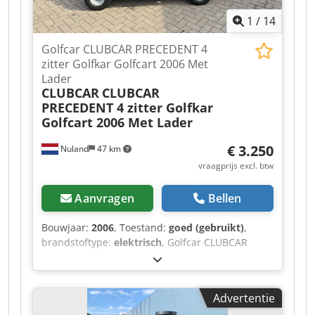
1
/
14
Golfcar CLUBCAR PRECEDENT 4
zitter Golfkar Golfcart 2006 Met
Lader
CLUBCAR
CLUBCAR
PRECEDENT 4 zitter Golfkar
Golfcart 2006 Met Lader
€ 3.250
Nuland
47 km
vraagprijs excl. btw
Aanvragen
Bellen
Bouwjaar:
2006
, Toestand:
goed (gebruikt)
,
brandstoftype:
elektrisch
, Golfcar CLUBCAR
PRECEDENT 4 zitter Golfkar Golfcart 2006 Met
Lader Video kan gestuurd worden via Whatsapp.
Doorlopende voorraad, zie website. Prijzen zijn
Advertentie
af Nuland. Van de Wert Trading B.V. heeft een