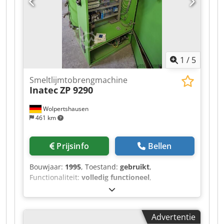
1
/
5
Smeltlijmtobrengmachine
Inatec
ZP 9290
Wolpertshausen
461 km
Prijsinfo
Bellen
Bouwjaar:
1995
, Toestand:
gebruikt
,
Functionaliteit:
volledig functioneel
,
machine-/voertuignummer:
3521
, Smeltlijm
aanbrengmachine, type ZP 9290 - Inhoud tank:
90 liter - Verwarmingsvermogen: 5,5 kW -
Advertentie
Smeltcapaciteit: 12 kg - Elektrische aansluiting: