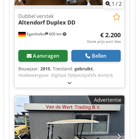
1
/
2
Dubbel verstek
Altendorf
Duplex DD
€ 2.200
Egenhofen
600 km
Vaste prijs excl. btw
Aanvragen
Bellen
Bouwjaar:
2015
, Toestand:
gebruikt
,
Hoekweergave: digitaal Djdpezqyxlsfx Anmjck
Maatweergave afkappingskleppen: digitaal
Advertentie