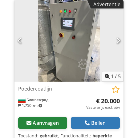
Advertentie
Anmjk om materiaalresten uit productie- of
verwerkingsprocessen op een nette en
gelijkmatige manier op te nemen. Het materiaal
wordt via geleiderollen geleid en op de
opwikkelas opgewikkeld. De elektrische
aandrijving zorgt voor een gelijkmatig
opwikkelproces met instelbare snelheid. De
machine beschikt over een schakelkast met
start-/stopfunctie, hoofdschakelaar, noodstop en
controle-indicatoren. De machine kan na
afspraak in 06502 Thale worden bezichtigd.
1
/
5
Poedercoatlijn
€ 20.000
Благоевград
1.750 km
Vaste prijs excl. btw
Aanvragen
Bellen
Toestand:
gebruikt
, Functionaliteit:
beperkte