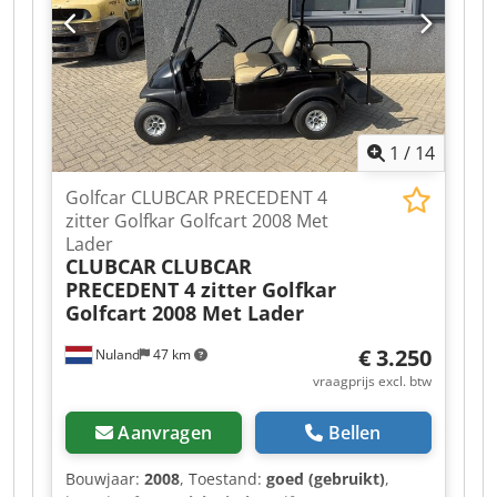
mm Aantal vakken: 10 Max. totale belasting: 500
kg Max. belasting per vak: 50 kg Wielen: PA met
PU-bekleding Wieldiameter: Ø125 x 40 mm
Wielen met rem: 2 stuks Nettogewicht: 102 kg
Djdpfozqrynox Anmock Brutogewicht: 107 kg
Verpakkingsafmetingen: 1800 x 325 x 300
1
/
14
Golfcar CLUBCAR PRECEDENT 4
zitter Golfkar Golfcart 2008 Met
Lader
CLUBCAR
CLUBCAR
PRECEDENT 4 zitter Golfkar
Golfcart 2008 Met Lader
€ 3.250
Nuland
47 km
vraagprijs excl. btw
Aanvragen
Bellen
Bouwjaar:
2008
, Toestand:
goed (gebruikt)
,