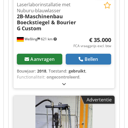
Laserlaborinstallatie met
Nuburu-blauwlasser
2B-Maschinenbau
Boeckstiegel & Bourier
G
Custom
€ 35.000
Weßling
621 km
FCA vraagprijs excl. btw
Aanvragen
Bellen
Bouwjaar:
2018
, Toestand:
gebruikt
,
Functionaliteit:
ongecontroleerd
,
laservermogen:
150 W
, laser golflengte:
450 nm
,
aantal assen:
3
, Op maat gemaakte
laserlaborinstallatie (3-assige CNC) met Nuburu
Advertentie
blauwe laser – bouwjaar 2018 Te koop
aangeboden: een gebruikte, op maat gemaakte
laserlaborinstallatie (“LaserProcessingCell / LPC-
CNC”, project P106), gebouwd in 2018 als een
intern onderzoeks- en ontwikkelingssysteem