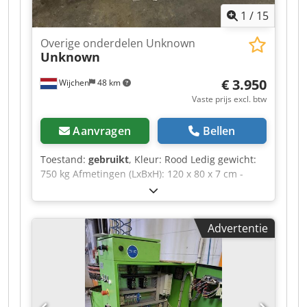
1
/
15
Overige onderdelen Unknown
Unknown
€ 3.950
Wijchen
48 km
Vaste prijs excl. btw
Aanvragen
Bellen
Toestand:
gebruikt
, Kleur: Rood Ledig gewicht:
750 kg Afmetingen (LxBxH): 120 x 80 x 7 cm -
Documentatie aanwezig: Nee Dedozrnv Uepfx
Anmock - CE certificaat aanwezig: Nee -
Transportafmetingen: 1200mm x 800mm x
Advertentie
75mm (l x b x h) - Transportgewicht [kg]: 750kg -
Transportcolli [st.]: 1 Financiële informatie BTW:
De getoonde prijs is exclusief BTW BTW/marge:
BTW verrekenbaar voor ondernemers Levering
en inruil altijd mogelijk van alles in de
industriële sectoren Yorick Diebels