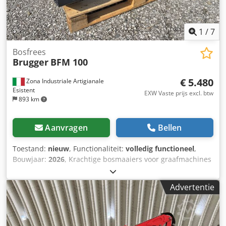
1
/
7
Bosfrees
Brugger
BFM 100
€ 5.480
Zona Industriale Artigianale
Esistent
EXW Vaste prijs excl. btw
893 km
Aanvragen
Bellen
Toestand:
nieuw
, Functionaliteit:
volledig functioneel
,
Bouwjaar:
2026
, Krachtige bosmaaiers voor graafmachines
van 9 tot 13 ton De Brugger BFM 100 is ontwikkeld voor
veeleisende werkzaamheden in de bosbouw, de tuin- en
Advertentie
landschapsarchitectuur en bij ontginnings- en
onderhoudswerkzaamheden. Dankzij de werklengte van
1.000 mm kunnen struiken, heesters, takken en hout met
een diameter tot ca. 250 mm efficiënt worden versnipperd.