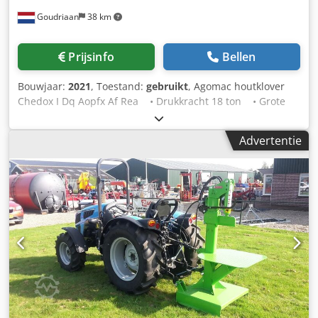
Goudriaan
38 km
Prijsinfo
Bellen
Bouwjaar:
2021
, Toestand:
gebruikt
, Agomac houtklover
Chedox I Dq Aopfx Af Rea • Drukkracht 18 ton • Grote
werktafel • Veilige 2 hands bediening met automatische
retour • 3 verstelmogelijkheden om grotere of kleinere
Advertentie
houtblokken te kunnen kloven • Zowel voor in de
driepunt als lepel insteek • Degelijk gebouwd • Handig
in gebruik Staat: Gebruikt Bouwjaar: 2021