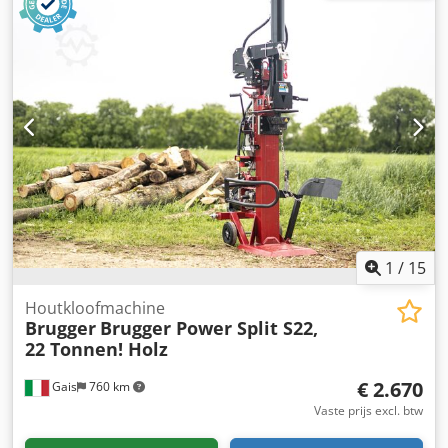
Bouwjaar: 2013 Producttype: Gebruikt Gegevens: Totale
afmetingen LxBxH: 2046 x 1190 x 1200 mm Aandrijving:
Benzine, 17 kW / 23 pk Motor: Briggs & Stratton, Vanguard
Urenstand: 702,5 Gewicht: 410 kg Bijzonderheden: Briggs
& Stratton 2-cilinder viertakt benzinemotor met 23 pk,
transmissie: traploze hydrostatische aandrijving met
enkelplaats droge koppeling, stuurboom: zonder
gereedschap in hoogte verstelbaar, besturing: stuurrem,
banden: 23x8,50 - 12AS, brandstof: benzine, gewicht: ca.
215 kg, extra hydraulische bediening, bouwjaar: 2014 /
Lipco mulchmachine (sikkelmaaier), type: ME 104-LZ,
gewicht: 170 kg, bouwjaar: 2014, werkbreedte 1 m. Prijs op
aanvraag Chedpfx Afoxgti Aj Rea Locatie: 41468 Neuss:
1
/
15
direct beschikbaar
Houtkloofmachine
Brugger
Brugger Power Split S22,
22 Tonnen! Holz
€ 2.670
Gais
760 km
Vaste prijs excl. btw