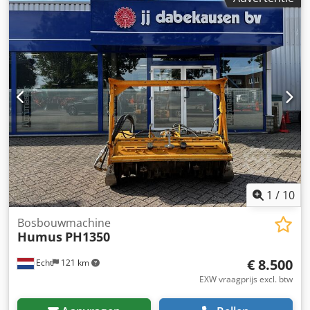
1
/
10
Bosbouwmachine
Humus
PH1350
€ 8.500
Echt
121 km
EXW vraagprijs excl. btw