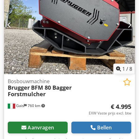
HMT500, met maximaal 1600 nm de nodige koppel voor
kegelrollagers die beschermen tegen spanning en druk. De
krachtige en efficiënte werk. Volume tot 125 l/min olie, tot
kegellagers kunnen worden gesmeerd voor een lange
210 bar druk, snelheid van 240 RPM. Artikelnr: MTT500
levensduur. Een krachtige HMT 500 hydraulische motor
Handboren, boor kegel en overige hulpprogramma's op
met tot 1.800 Nm geeft je het nodige koppel voor efficiënt
aanvraag en tegen extra kosten. Chedpfx Aodf Sgrsf Rsa
werk, van 25 l/min tot 125 l/min en 210 bar druk. Gewicht
Snel veranderen shots MS 01 - MS03 - MS08 of andere
70 kg Inbegrepen: - Aandrijfeenheid met krachtige
adapter ook op verzoek en tegen bijbetaling.
hydraulische HMT-motor, gewicht 70 kg - Boorkegel met
punt Ø 200 mm 270 mm/400 mm lang, 6xM16 draad LK173
aan de voorkant Totale lengte 270 mm + boorkegelpunt
130 mm = 400 mm Diameter 200 mm Gewicht 30 kg Totaal
1
/
8
gewicht 100 kg
Bosbouwmachine
Brugger
BFM 80 Bagger
Forstmulcher
€ 4.995
Gais
760 km
EXW Vaste prijs excl. btw
Aanvragen
Bellen