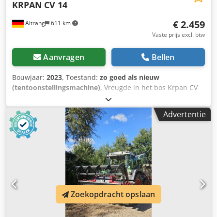
KRPAN
CV 14
€ 2.459
Aitrang
611 km
Vaste prijs excl. btw
Aanvragen
Bellen
Bouwjaar:
2023
, Toestand:
zo goed als nieuw
(tentoonstellingsmachine)
, Vreugde in het bos Krpan CV
een droom! KRPAN is de grootste fabrikant van
bosbouwlieren ter wereld en produceert ook houtklievers
Advertentie
op het hoogste kwaliteitsniveau! We hebben alle modellen
op voorraad en kunnen direct leveren. Voor een
gedetailleerde beschrijving zie .pdf datasheet in
documenten. Cjdpfxeunmwcs Af Rsha
Zoekopdracht opslaan