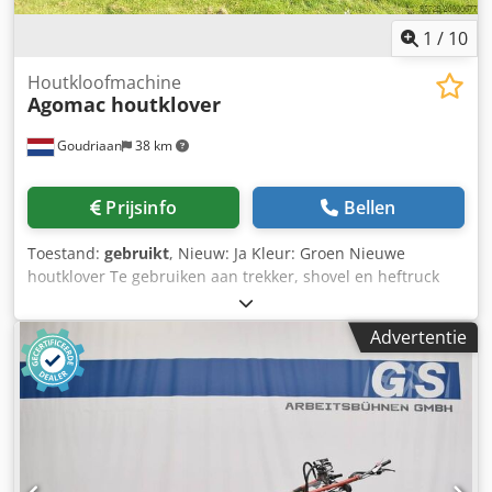
1
/
10
Houtkloofmachine
Agomac houtklover
Goudriaan
38 km
Prijsinfo
Bellen
Toestand:
gebruikt
, Nieuw: Ja Kleur: Groen Nieuwe
houtklover Te gebruiken aan trekker, shovel en heftruck
Voorzien van 3 verstelmogelijkheden om grotere of
kleinere houtblokken te kunnen kloven Veilige 2 hands
Advertentie
bediening, met automatische retour Grote tafel waardoor
de gekloofde blokken op de tafel blijven liggen 18 tons
kloofkracht Chodpex S I Igjfx Af Rea Staat: Nieuw