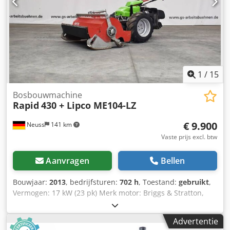
1
/
15
Bosbouwmachine
Rapid
430 + Lipco ME104-LZ
€ 9.900
Neuss
141 km
Vaste prijs excl. btw
Aanvragen
Bellen
Bouwjaar:
2013
, bedrijfsturen:
702 h
, Toestand:
gebruikt
,
Vermogen: 17 kW (23 pk) Merk motor: Briggs & Stratton,
Vanguard Algemene staat: goed Technische staat: goed
Optische staat: goed Neem contact op met Christian
Advertentie
Theißen voor meer informatie. Fabrikant: Rapid Type: 430