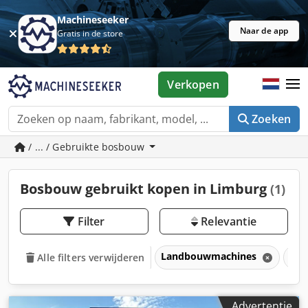
Machineseeker
Naar de app
Gratis in de store
Verkopen
Zoeken
/ ... / Gebruikte bosbouw
Bosbouw gebruikt kopen in Limburg
(1)
Filter
Relevantie
Landbouwmachines
Bo
Alle filters verwijderen
Advertentie