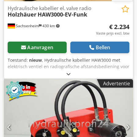
werkdieptebegrenzing 2 verwisselbare tegenmessen in de
Hydraulische kabellier el. valve radio
behuizing Overbelastingsbeveiliging d
Holzhäuer
HAW3000-EV-Funk
€ 2.234
Sachsenheim
430 km
Vaste prijs excl. btw
Aanvragen
Bellen
Toestand:
nieuw
, Hydraulische kabellier HAW3000 met
elektrisch ventiel en radiografische afstandsbediening voor
wiellader, graafmachine, kraan, minigraafmachine, tractor,
tractor in de wijnbouw, tuinbouw, bouw, civiele techniek
Advertentie
en vele andere toepassingen. Met de HAW3000
hydraulische lier kunt u vele toepassingen eenvoudiger
maken. Chjdpfxofn Tu To Af Roa Maximale kabelcapaciteit
bij 3000 kg trekkracht 40 m met 8 mm staalkabel. Maximale
kabelcapaciteit bij 1700 kg trekkracht 70 m met 6 mm
staalkabel. Maximale kabelcapaciteit bij 3000 kg trekkracht
70 m met 6 mm kunststofkabel. Maximale kabelcapaciteit
bij 2000 kg trekkracht 100 m met 5 mm kunststofkabel.