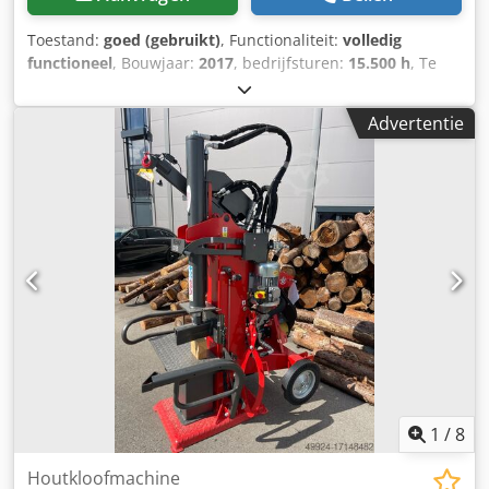
Toestand:
goed (gebruikt)
, Functionaliteit:
volledig
functioneel
, Bouwjaar:
2017
, bedrijfsturen:
15.500 h
, Te
koop: Gebruikte Mounty 4000 kabelkraan ("berg-
harvester") voor kabeltransport bergop en bergaf,
Advertentie
gebouwd door Konrad Forsttechnik GmbH voor
bosbouwtoepassingen. DRAAIRINGLAGER +
KRAANSLANGEN vernieuwd in januari 2025! Bouwjaar:
2017 Met processor-kop Woody 61 (incl. topzaag)
Loopwagen: Liftliner LL-40-01 Drager voertuig: Mercedes
Kan op elk moment in bedrijf worden bezichtigd.
Bijzonderheden: Ideaal voor steile hellingen en moeilijk
terrein! Zeer robuuste opbouw voor volgewas-oogst in de
bosbouw. Regelmatig onderhouden – direct inzetbaar!
Cedpfxex A A Srj Af Rjha Toestand: Technisch en optisch
goed onderhouden Direct inzetbaar zonder
onderhoudsachterstand
1
/
8
Houtkloofmachine