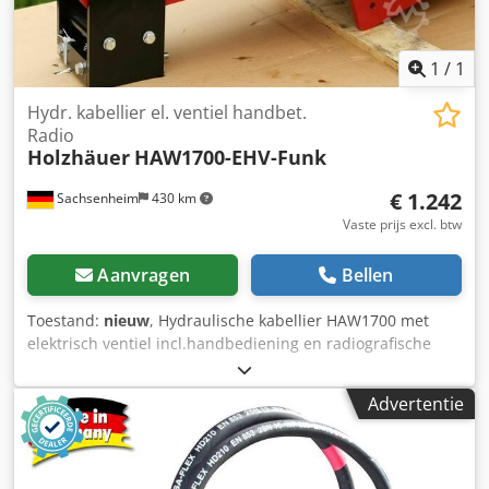
1
/
1
Hydr. kabellier el. ventiel handbet.
Radio
Holzhäuer
HAW1700-EHV-Funk
€ 1.242
Sachsenheim
430 km
Vaste prijs excl. btw
Aanvragen
Bellen
Toestand:
nieuw
, Hydraulische kabellier HAW1700 met
elektrisch ventiel incl.handbediening en radiografische
afstandsbediening voor montage op houtkloofmachine,
kraan, minigraver, trekker, stapelaar, maaidorser en
Advertentie
telescooplader, in de wijn- en tuinbouw, landbouw, bouw
en bosbouw en vele andere toepassingen. Met elektrisch
hydraulisch ventiel en radiografische afstandsbediening.
Met de HAW1700 hydraulische lier kunt u veel taken