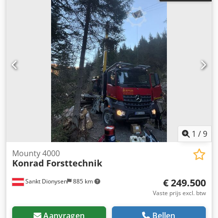
harvester"), gebouwd door Konrad Forsttechnik GmbH voor
bosbouwtoepassing. Bouwjaar: 2014 Met Woody 60
processor kop (inclusief topzaag) Loopwagen: Prisys Drager
voertuig: MAN TGS Cedpfxowtw Apj Af Reha Kan op elk
moment werkend worden bezichtigd. Bijzonderheden:
Ideaal voor steile hellingen en moeilijk terrein! Zeer
robuuste constructie voor volledige bosaanwinning.
Regelmatig onderhouden – direct inzetbaar! Toestand:
Technisch en optisch goed onderhouden Direct inzetbaar
zonder onderhoudsachterstand
1
/
9
Mounty 4000
Konrad Forsttechnik
€ 249.500
Sankt Dionysen
885 km
Vaste prijs excl. btw
Aanvragen
Bellen