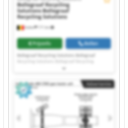
Bollegraaf Recycling
Solutions
Bollegraaf
Recycling Solutions
Aalter
171 km
Prijsinfo
Bellen
Bollegraaf Recycling Solutions Bollegraaf
Recycling Solutions Bollegraaf Recycling
Solutions Bollegraaf Recycling Solutions
Bollegraaf Recycling Solutions Bollegraaf
Recycling Solutions Bollegraaf Recycling
Advertentie
Solutions Bollegraaf Recycling Solutions
Bollegraaf Recycling Solutions Bollegraaf
Recycling Solutions Bollegraaf Recycling
Solutions Bollegraaf Recycling Solutions
Bollegraaf Recycling Solutions Bollegraaf
Recycling Solutions Bollegraaf Recycling
Solutions Bollegraaf Recycling Solutions
Bollegraaf Recycling Solutions Bollegraaf