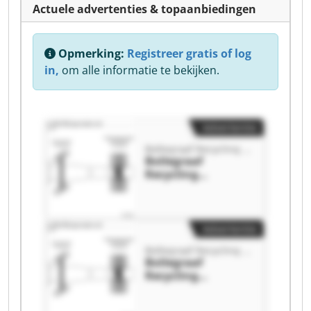
Actuele advertenties & topaanbiedingen
Opmerking:
Registreer gratis of log
in,
om alle informatie te bekijken.
Advertentie
Bollegraaf Recycling Solutions
Bollegraaf
Recycling
Solutions
Bollegraaf
Recycling
Solutions
Advertentie
Bollegraaf Recycling Solutions
Bollegraaf
Recycling
Solutions
Bollegraaf