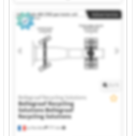
Bollegraaf Recycling Solutions Bollegraaf
Recycling Solutions Bollegraaf Recycling
Advertentie
Solutions Bollegraaf Recycling Solutions
Bollegraaf Recycling Solutions Bollegraaf
Recycling Solutions Bollegraaf Recycling
Solutions Bollegraaf Recycling Solutions
Bollegraaf Recycling Solutions Bollegraaf
Recycling Solutions Bollegraaf Recycling
Solutions Bollegraaf Recycling Solutions
Bollegraaf Recycling Solutions Bollegraaf
Recycling Solutions Bollegraaf Recycling
Solutions Bollegraaf Recycling Solutions
1
/
1
Bollegraaf Recycling Solutions
Bollegraaf Recycling
Solutions
Bollegraaf
Recycling Solutions
La Ferrière
771 km