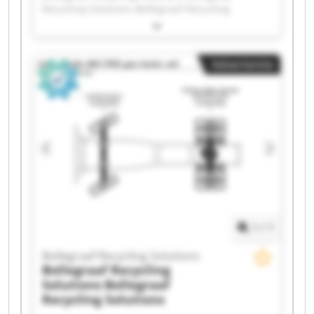
Recycling Solutions Bollegraaf Recycling
Solutions Bollegraaf Recycling Solutions
Bollegraaf Recycling Solutions Bollegraaf
Recycling Solutions Bollegraaf Recycling
Advertentie
Solutions Bollegraaf Recycling Solutions
Bollegraaf Recycling Solutions Bollegraaf
Recycling Solutions Bollegraaf Recycling
Solutions Bollegraaf Recycling Solutions
Bollegraaf Recycling Solutions Bollegraaf
Recycling Solutions Bollegraaf Recycling
Solutions Bollegraaf Recycling Solutions
Bollegraaf Recycling Solutions Bollegraaf
Recycling Solutions Bollegraaf Recycling
Solutions Bollegraaf Recycling Solutions
1
/
1
Bollegraaf Recycling Solutions
Bollegraaf Recycling
Solutions
Bollegraaf
Recycling Solutions