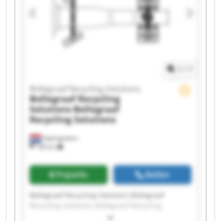
1
/
1
Bollegraaf Recycling Solutions
Bollegraaf Recycling
Solutions
Bollegraaf
Recycling Solutions
Appingedam
168 km
Prijsinfo
Bellen
Bollegraaf Recycling Solutions Bollegraaf
Recycling Solutions Bollegraaf Recycling
Solutions Bollegraaf Recycling Solutions