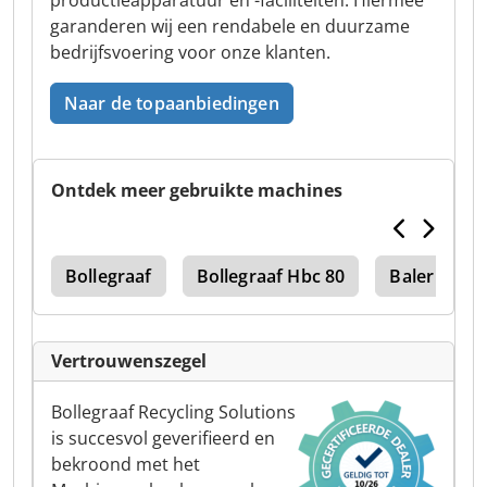
productieapparatuur en -faciliteiten. Hiermee
garanderen wij een rendabele en duurzame
bedrijfsvoering voor onze klanten.
Naar de topaanbiedingen
Ontdek meer gebruikte machines
ser
Bollegraaf
Bollegraaf Hbc 80
Baler
Vertrouwenszegel
Bollegraaf Recycling Solutions
is succesvol geverifieerd en
bekroond met het