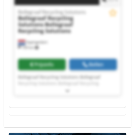
1
/
1
Bollegraaf Recycling Solutions
Bollegraaf Recycling
Solutions
Bollegraaf
Recycling Solutions
Appingedam
169 km
Prijsinfo
Bellen
Bollegraaf Recycling Solutions Bollegraaf
Recycling Solutions Bollegraaf Recycling
Solutions Bollegraaf Recycling Solutions
Bollegraaf Recycling Solutions Bollegraaf
Recycling Solutions Bollegraaf Recycling
Solutions Bollegraaf Recycling Solutions
Bollegraaf Recycling Solutions Bollegraaf
Recycling Solutions Bollegraaf Recycling
Solutions Bollegraaf Recycling Solutions
Bollegraaf Recycling Solutions Bollegraaf