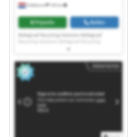
Siddeburen
164 km
Prijsinfo
Bellen
Bollegraaf Recycling Solutions Bollegraaf
Recycling Solutions Bollegraaf Recycling
Solutions Bollegraaf Recycling Solutions
Bollegraaf Recycling Solutions Bollegraaf
Recycling Solutions Bollegraaf Recycling
Advertentie
Solutions Bollegraaf Recycling Solutions
Bollegraaf Recycling Solutions Bollegraaf
Recycling Solutions Bollegraaf Recycling
Solutions Bollegraaf Recycling Solutions
Bollegraaf Recycling Solutions Bollegraaf
Recycling Solutions Bollegraaf Recycling
Solutions Bollegraaf Recycling Solutions
Bollegraaf Recycling Solutions Bollegraaf
Recycling Solutions Bollegraaf Recycling
Solutions Bollegraaf Recycling Solutions