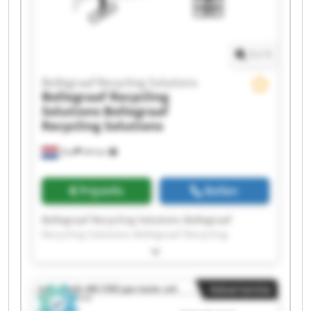
Recycling Solutions Bollegraaf Recycling
Solutions Bollegraaf Recycling Solutions
1
/
1
Bollegraaf Recycling Solutions
Bollegraaf Recycling
Solutions
Bollegraaf
Recycling Solutions
Oss
44 km
Prijsinfo
Bellen
Bollegraaf Recycling Solutions Bollegraaf
Recycling Solutions Bollegraaf Recycling
Solutions Bollegraaf Recycling Solutions
Bollegraaf Recycling Solutions Bollegraaf
Recycling Solutions Bollegraaf Recycling
Advertentie
Solutions Bollegraaf Recycling Solutions
Bollegraaf Recycling Solutions Bollegraaf