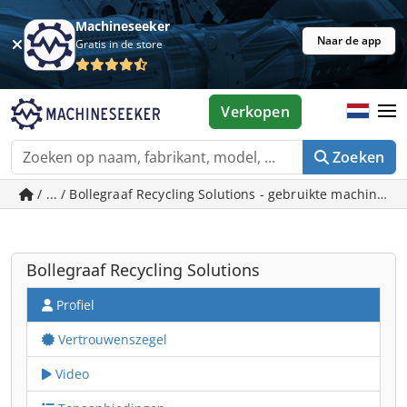
Machineseeker
Naar de app
Gratis in de store
Verkopen
Zoeken
/ ... / Bollegraaf Recycling Solutions - gebruikte machines
Bollegraaf Recycling Solutions
Profiel
Vertrouwenszegel
Video