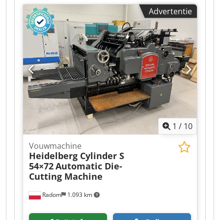
verkeert in zeer goede staat en is direct
Advertentie
inzetbaar. Formaat: 640x890 mm De machine is
klaar voor stansen. Volledig automatisch, met
vloeiende snelheidsregeling, centrale smering
en veiligheidskappen. Voorzien van een
snelwisselsysteem voor de aanvoerwagen en een
handige zij kast. Inclusief twee frames,
reserveonderdelen, cilinderplaat, wagens en een
uitgebreide set vulstukken en sloten.
1
/
10
Vouwmachine
Heidelberg Cylinder S
54×72
Automatic Die-
Cutting Machine
Radom
1.093 km