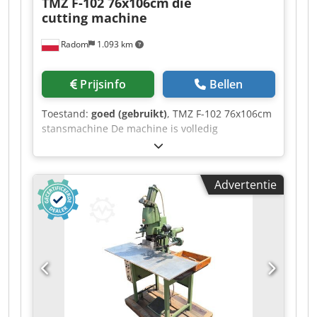
TMZ F-102 76x106cm
die
cutting machine
Radom
1.093 km
Prijsinfo
Bellen
Toestand:
goed (gebruikt)
, TMZ F-102 76x106cm
stansmachine De machine is volledig
operationeel, klaar om te werken. Gemaakt in
Spanje. Formaat 760x1060mm Gewicht 3600kg
Stroomvoorziening 380V Geïnstalleerd vermogen
Advertentie
4,5 kW Uitrusting: – pneumatische koppeling –
bedieningspaneel – montageframe – 3
bedrijfsmodi: continu, met tijdvertraging,
handmatig Dsdpfx Aeziytmsavokr – centrale
smering – veiligheidsvoorzieningen –
bedieningsgereedschappen – plaatwerk voor
druk