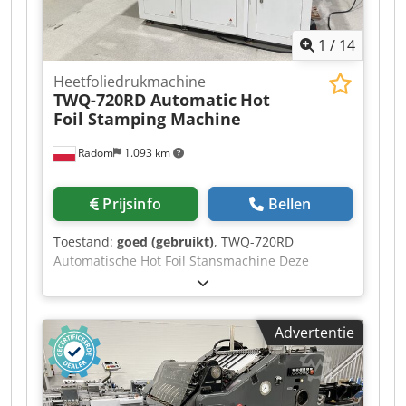
1
/
14
Heetfoliedrukmachine
TWQ-720RD Automatic
Hot
Foil Stamping Machine
Radom
1.093 km
Prijsinfo
Bellen
Toestand:
goed (gebruikt)
, TWQ-720RD
Automatische Hot Foil Stansmachine Deze
machine is geheel nieuw. Zeer snelle opstelling.
Blinddrukken en hot foil stamping mogelijk, met
twee onafhankelijke folietoevoeren.
Advertentie
Servomotorbesturing voor snelle en
nauwkeurige werking. Technische specificaties:
Maximale velgrootte: 720x600 mm Minimale
velgrootte: 150x120 mm Materiaalgewicht: 120-