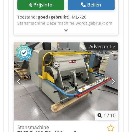
Prijsinfo
Bellen
Toestand:
goed (gebruikt)
, ML-720
Stansmachine Deze machine wordt gebruikt om
vormen uit te stansen met behulp van een
stansmatrijs (stansgereedschap) in materialen
zoals papier, karton, leer, kunststoffen,
Advertentie
enzovoort. Dksdpfxszlahio Aaver Na een
onderhoudsbeurt is de machine direct klaar voor
gebruik. Formaat: 720 x 510 mm Gewicht: 1800
kg Voeding: 380 V Motor: 2,2 kW Uitrusting: –
Elektromagnetische koppeling en rem –
Snelmontageframe – 3 bedrijfsmodi: continu,
met tijdsvertraging, handmatig – Centrale
druksmering – Veiligheidsbeschermingen –
Gereedschap en instructies voor de bediening,
inclusief documentatie.
1
/
10
Stansmachine