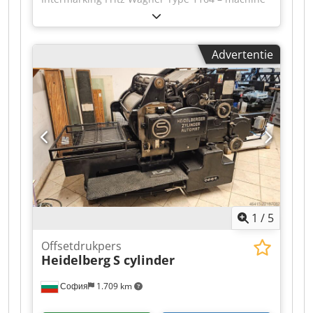
voor hot stamping / foliedruk Dksdpfsziqtdox
Aaver
Advertentie
1
/
5
Offsetdrukpers
Heidelberg
S cylinder
София
1.709 km