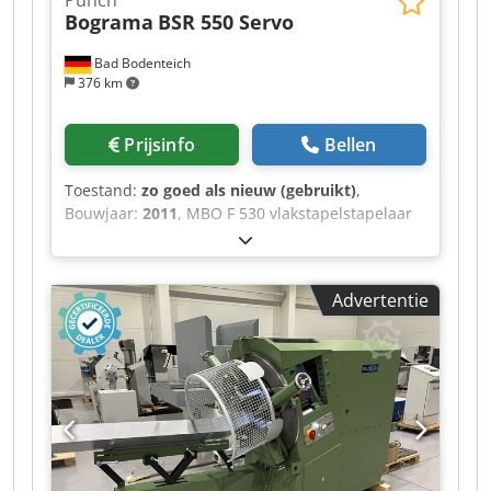
Punch
Bograma
BSR 550 Servo
Bad Bodenteich
376 km
Prijsinfo
Bellen
Toestand:
zo goed als nieuw (gebruikt)
,
Bouwjaar:
2011
, MBO F 530 vlakstapelstapelaar
Bograma BSR 550 UEB 550 stansstation 850
overbrengingssysteem Dkodszl Hlbspfx Aavor
701 stapeluitvoer, verlengde versie
Advertentie