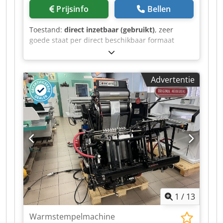
Prijsinfo
Bellen
Toestand:
direct inzetbaar (gebruikt)
, zeer
goede staat per direct beschikbaar formaat
54x72 Dkodpszgdcmjfx Aavjr
Advertentie
1
/
13
Warmstempelmachine