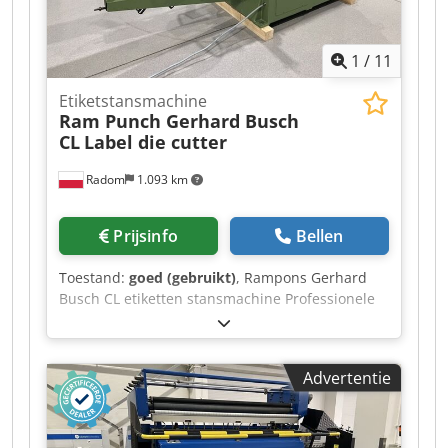
1
/
11
Etiketstansmachine
Ram Punch Gerhard Busch
CL
Label die cutter
Radom
1.093 km
Prijsinfo
Bellen
Toestand:
goed (gebruikt)
, Rampons Gerhard
Busch CL etiketten stansmachine Professionele
machine, gemaakt in Duitsland. Zeer goede
staat, direct inzetbaar. Busch is marktleider in
de productie van etiketteermachines en
Advertentie
uitstoters. 100% functioneel, zonder slijtage.
Technische specificaties: Max. formaat: 330x380
mm Min. formaat: 130x180 mm Cycli: 8/min
Slaglengte: 180 mm Capaciteit: 400.000