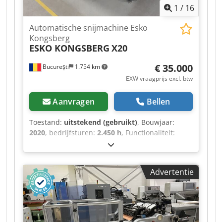
1
/
16
Automatische snijmachine Esko
Kongsberg
ESKO KONGSBERG
X20
€ 35.000
București
1.754 km
EXW vraagprijs excl. btw
Aanvragen
Bellen
Toestand:
uitstekend (gebruikt)
, Bouwjaar:
2020
, bedrijfsturen:
2.450 h
, Functionaliteit:
volledig functioneel
, snijbreedte (max.):
1.270
mm
, snijlengte (max.):
1.680 mm
, type
ingangsstroom:
driefasig
, snijhoogte (max.):
50
Advertentie
mm
, Uitrusting:
veiligheidslichtscherm
, ESKO
Kongsberg X20 Light Sign (geïnstalleerd in
februari 2020, met 2450 bedrijfsuren) -
Werkgebied: 1680x1270 mm - Inclusief: X20
basistafel, snijvilt als onderlaag, transportkisten