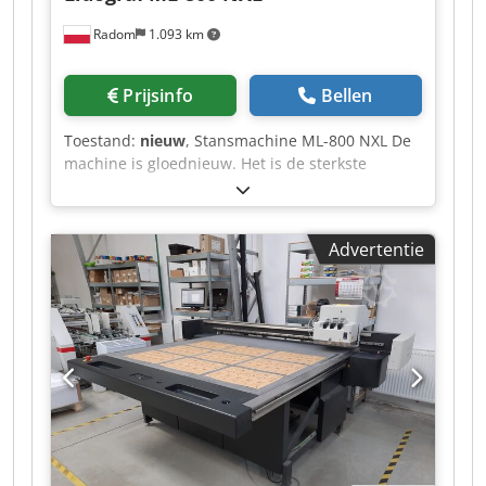
Radom
1.093 km
Prijsinfo
Bellen
Toestand:
nieuw
, Stansmachine ML-800 NXL De
machine is gloednieuw. Het is de sterkste
machine op de markt, in deze maat. Formaat:
830 x 590 mm Gewicht: 2500 kg
Stroomvoorziening: 380 V Dkjdpfx Aaezfwxxjvor
Advertentie
Motor: 3 kW Uitrusting: - Elektromagnetische
koppeling en rem - Snelmontageframe - 3 modi:
continu, met tijdvertraging, handmatig -
Centrale smering - extra veiligheidsafdekking -
Gereedschap en instructies met documentatie
CE. Wij zorgen voor installatie en training. We
bieden 12 maanden garantie.