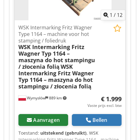
1
/
12
WSK Intermarking Fritz Wagner
Type 1164 – machine voor hot
stamping / foliedruk
WSK Intermarking Fritz
Wagner Typ 1164 –
maszyna do hot stampingu
/ złocenia folią
WSK
Intermarking Fritz Wagner
Typ 1164 – maszyna do hot
stampingu / złocenia folią
€ 1.999
Wymysłów
889 km
Vaste prijs excl. btw
Aanvragen
Bellen
Toestand:
uitstekend (gebruikt)
, WSK
Intermarking Fritz Wagner Type 1164 – machine