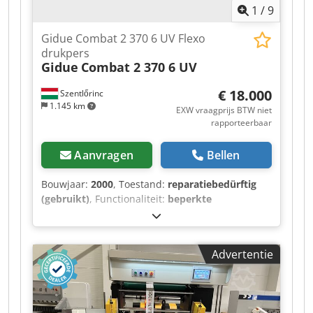
1
/
9
Gidue Combat 2 370 6 UV Flexo
drukpers
Gidue
Combat 2 370 6 UV
€ 18.000
Szentlőrinc
1.145 km
EXW vraagprijs BTW niet
rapporteerbaar
Aanvragen
Bellen
Bouwjaar:
2000
, Toestand:
reparatiebedürftig
(gebruikt)
, Functionaliteit:
beperkte
functionaliteit
, Stanscilinders: z68, z74, z80, z85,
z96, z101, z104, z114, z116, z120, z136 Dkedpjzqr
H Uefx Aaver Klichécilinders: z68, z74, z78, z80,
Advertentie
z85, z85, z96, z101, z104, z114, z120, z136
Aniloxcilinders: 400x3,5, 4 stuks 320x4, 1 stuk
280x5, 1 stuk 200x6, 1 stuk 140x8, 2 stuks
100x10, 1 stuk Gapmaster 2 afwikkelmachines,