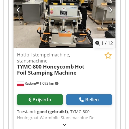
waarvan één gerepareerd moet worden.
1
/
12
Hotfoil stempelmachine,
stansmachine
TYMC-800 Honeycomb
Hot
Foil Stamping Machine
Radom
1.093 km
Prijsinfo
Bellen
Toestand:
goed (gebruikt)
, TYMC-800
Honingraat Warmfolie Stansmachine De
nieuwste versie, uitgerust met een