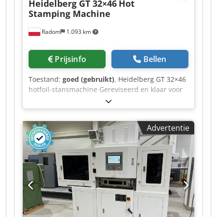
Heidelberg GT 32×46
Hot
Stamping Machine
Radom
1.093 km
Prijsinfo
Bellen
Toestand:
goed (gebruikt)
, Heidelberg GT 32×46
hotfoil-stansmachine Gereviseerd en klaar voor
productie. De machine is gereed voor hotfoil en
stansen. Machineformaat: 32x46 cm Perskracht:
60 ton Dodpfx Aszgc U Ueavekr Papiergewicht:
Advertentie
600 gsm Bedrijfssnelheid: 4000 vel/uur Dit
model is ontworpen voor hotfoil en beschikt over
een grote verwarmingsplaat. Gewicht: 2300 kg
Klem vervaardigd door Hakro. Inclusief frame,
vulstukken en boekdruksloten.