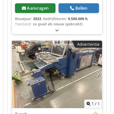
Aanvragen
Bellen
Bouwjaar:
2022
, bedrijfsturen:
9.500.000 h
,
Toestand:
zo goed als nieuw (gebruikt)
,
Functionaliteit:
volledig functioneel
,
machine-/voertuignummer:
4131.05/22
, -
Bograma BSR 550 Servo met palletinvoer -
Advertentie
Cilinderverwarming -Lezer voor
drukontwerpmarkeringen -Aansluitkast voor het
aansturen van een extern vacuümventiel -
Stapeluitvoersysteem STA 550BK voor maximaal
9 vellen -Capaciteit: 12.000 vellen/uur, 165
m/min -Minimaal formaat: 210 x 297 mm -
Maximaal formaat: 550 x 750 mm Dodszl Skpepfx
Aavokr
1
/
1