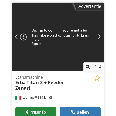
inspectie. Fabrieksmatig gemonteerde nieuwe
Advertentie
foliedrukeenheid. Geschikt voor stanswerk.
Centrale smering. Formaat 40x57 cm. Gewicht
3500 kg. 380V stroomvoorziening. Inclusief extra
componenten, vulstukken en letterpress-
sluitingen. Dedpfezc Rxbjx Aavokr
1
/
14
Stansmachine
Erba
Titan 3 + Feeder
Zenari
Legnago
889 km
Prijsinfo
Bellen