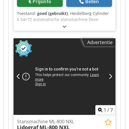
Prijsinfo
Bellen
Toestand:
goed (gebruikt)
, Heidelberg Cylinder
S 54×72 automatische stansmachine Deze
machine is in productie en direct inzetbaar.
Formaat: 540x720 mm De machine is gereed
voor het stansen. Volledig automatisch, met
Advertentie
centrale smering. Dkjdpjzgc Ubofx Aavsr
Inclusief montagemontage, cilinderplaat,
wagens en een set vulstukken en sloten.
1
/
7
Stansmachine ML-800 NXL
Lidograf
ML-800 NXL