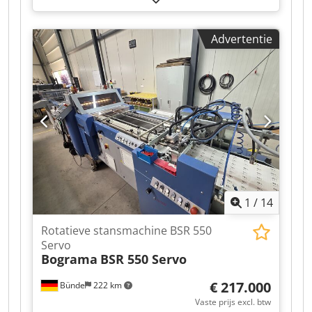
is wereldwijd toonaangevend in de productie
van stansmachines voor etiketten. Dsdpfezmu I
Advertentie
Hex Aavjkr Zeer goede staat. De machine is 100%
functioneel en direct inzetbaar voor productie.
Dit is het model dat momenteel in productie is.
Technische specificaties: Maximaal formaat: 220
x 220 mm Aantal cycli: 18/min Productiviteit:
900.000 vellen/uur Gewicht: 700 kg De machine
is uitgerust met een hydraulische snelwisselunit.
Fotoveiligheidsbarrières. In alle richtingen
verstelbare aanvoertafel. Twee
bedieningswijzen: halfautomatisch en
handmatig. Afvoerstrook aanwezig.
1
/
14
Rotatieve stansmachine BSR 550
Servo
Bograma
BSR 550 Servo
€ 217.000
Bünde
222 km
Vaste prijs excl. btw