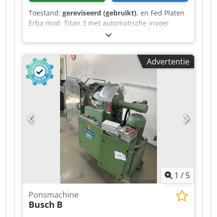
Toestand:
gereviseerd (gebruikt)
, en Fed Platen
Erba mod. Titan 3 met automatische invoer
ZENARI: afmeting 80/120, picardplaat, teller
automatische smering, Dodezc Ek Sopfx Aavjkr 3
werkmodi (continu, enkel of getimed),
Advertentie
Automatische invoer ZENARI Volledige
veiligheidsvoorzieningen. Volledig gereviseerd,
als nieuw.
1
/
5
Ponsmachine
Busch
B