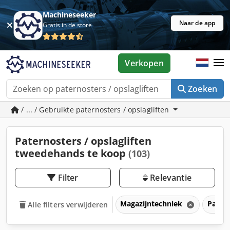
Machineseeker
Naar de app
Gratis in de store
Verkopen
Zoeken
/ ... / Gebruikte paternosters / opslagliften
Paternosters / opslagliften
tweedehands te koop
(103)
Filter
Relevantie
Magazijntechniek
Patern
Alle filters verwijderen