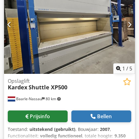
1
/
5
Opslaglift
Kardex
Shuttle XP500
Baarle-Nassau
80 km
Prijsinfo
Bellen
Toestand:
uitstekend (gebruikt)
, Bouwjaar:
2007
,
Functionaliteit:
volledig functioneel
, totale hoogte:
9.350