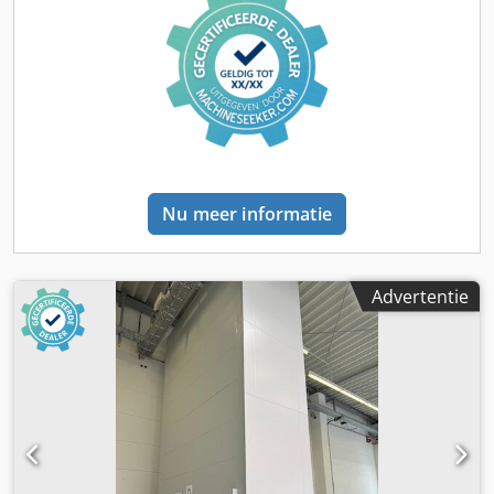
worden bezichtigd. Dankzij de webbesturing, Pick-by-Light
en het hoge draagvermogen zijn de liften ideaal voor
industrie, productie, onderdelenmagazijn, verzending of
geautomatiseerde magazijnoplossingen. Technische
gegevens Fabrikant: Hänel Model: Lean-Lift 2460-
825/281/280/75/470/40HS Bouwjaar: 2020 (2 stuks) / 2021 (1
stuk) Aantal beschikbaar: 3 stuks Apparaathoogte: 3.686
mm Apparaatbreedte: 2.805 mm Apparaatdiepte: 2.810
mm Uithaalkhoogte: 890 mm Containers 22 containers per
Nu meer informatie
lift Afmetingen container: Breedte: 2.460 mm Diepte: 825
mm Hoogte: 57 mm Draagvermogen per container: 470 kg
Totaal draagvermogen: 20.000 kg per lift Uitrusting 12,1"
touchscreen besturing MP14-H / HOST-WEB besturing
Advertentie
Chedpfx Aozibyhjh Eoa Webbrowser-gebaseerde
bedieningsinterface Ethernet-aansluiting SOAP-webservice
USB- en RS232-interface Pick-by-Light (Vario) LED-
verlichting Hoogtemeting van het opgeslagen goed
Controle op overlengte Noodbediening
Veiligheidslichtgordijn High-speed uitvoering Functie voor
afstandsbediening Servicedeur rechts Elektrische
gegevens 400 V 50 Hz 7,5 kW hoofd aandrijving