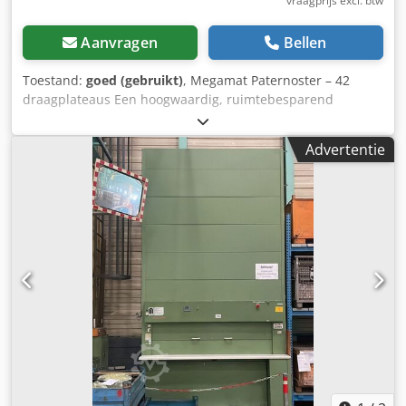
vraagprijs excl. btw
Aanvragen
Bellen
Toestand:
goed (gebruikt)
, Megamat Paternoster – 42
draagplateaus Een hoogwaardig, ruimtebesparend
geautomatiseerd verticaal carrouselsysteem (paternoster)
van de premiumfabrikant Megamat. Het systeem verkeert
Advertentie
in goede, direct inzetbare staat en is ideaal voor de
efficiënte opslag van kleine onderdelen, gereedschap,
elektronische componenten of reserveonderdelen met een
hoge opslagdichtheid, waarbij optimaal gebruik wordt
gemaakt van de verticale ruimte tot aan het
magazijnplafond. Technische gegevens &
buitenafmetingen: Chsdpfxjzrl Dce Ah Esa Fabrikant:
Megamat Type: Paternoster / Verticaal carrousel Aantal
draagplateaus: 52 stuks (hoge opslagcapaciteit en
artikeldichtheid) Hoogte van de unit: 4.900 mm (4,90 m) –
past perfect in standaard bedrijfsmagazijnen Breedte van
de unit: 2.660 mm (2,66 m) Diepte van de unit: 1.300 mm
(1,30 m) Soepel lopende, robuuste carrouselaandrijving via
kettingen "Een totaaloplossing: wij bieden u graag