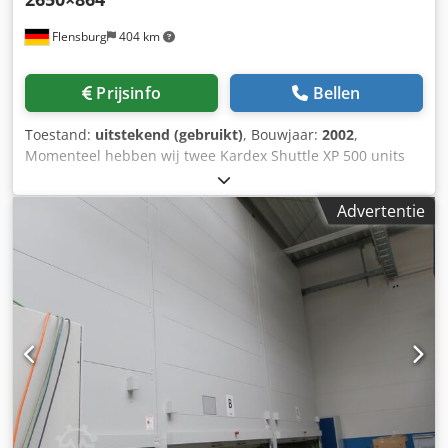
Flensburg
404 km
Prijsinfo
Bellen
Toestand:
uitstekend (gebruikt)
, Bouwjaar:
2002
,
Momenteel hebben wij twee Kardex Shuttle XP 500 units
uit 2002 in goede staat beschikbaar. Deze Vertical Lift
Modules (VLM's) zijn een geweldige oplossing om ruimte te
Advertentie
besparen en de opslagefficiëntie te verbeteren. Chsdpfewl
Inmex Ah Esa Elke lade is 2650 mm breed en 864 mm diep
en kan tot 485 kg dragen. Het systeem versnelt de
picktijden en verhoogt de productiviteit door gebruik te
maken van geautomatiseerde verwerking en flexibele tray-
opstellingen. Dit is een betrouwbaar model, en wij kunnen
in de toekomst zowel originele service als
reserveonderdelen leveren. Specificaties van de machine:
Fabrikant: Kardex Remstar Bouwjaar: 2002 Model:
SHUTTLE-XP-500-2650x864 Hoogte: 7.000 mm Breedte
verticale hefmodule / tray: 2.980 mm / 2.650 mm Diepte