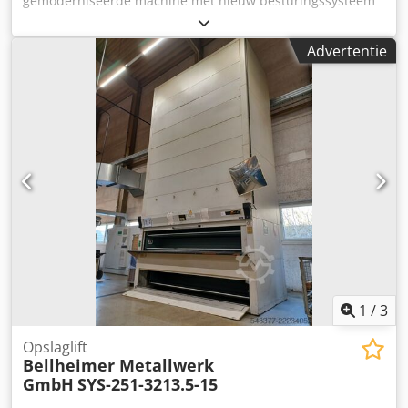
gemoderniseerde machine met nieuw besturingssysteem
LTG-StoreControl P Optioneel is een uitbreiding van de
besturing mogelijk 2 identieke machines beschikbaar
Advertentie
Buitenafmetingen: Hoogte 4730 mm Breedte 3270 mm
Inbouwdiepte 1680 mm 29 dragers voor elk 250 kg lading
in de duidelijke bruikbare afmetingen: Hoogte = 215 mm
Breedte = 2730 mm D = 620 mm Kettingsprong 254 mm
Voor 0 dragende sets zijn tussenvloeren beschikbaar, dan
is er een draagvermogen van 160 kg per bruikbaar niveau
Tussenvloeren kunnen op aanvraag worden vervaardigd
Opbergtafel op 900 mm hoogte boven OKFF - werkblad
V2A-stalen deksel Kleur grijs / grijs Oppervlakte gereinigd,
slijtage mogelijk Motorvermogen aandrijving 2 x 1,5 kW /
400 Volt Chodpsdnhz Ujfx Ah Eja Onder voorbehoud van
fouten en technische wijzigingen of afwijkingen in de
details van de foto's Levering en montage momenteel
voornamelijk in Duitsland, Oostenrijk en andere
1
/
3
buurlanden
Opslaglift
Bellheimer Metallwerk
GmbH
SYS-251-3213.5-15