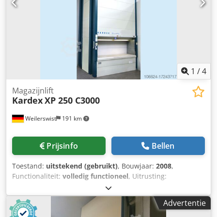
van de klant in hoogte worden aangepast. Verkoop
uitsluitend in DACH-landen (Duitsland, Oostenrijk,
Zwitserland) en Benelux-landen (Nederland, België,
Luxemburg).
1
/
4
Magazijnlift
Kardex
XP 250 C3000
Weilerswist
191 km
Prijsinfo
Bellen
Toestand:
uitstekend (gebruikt)
, Bouwjaar:
2008
,
Functionaliteit:
volledig functioneel
, Uitrusting:
documentatie / handleiding
, Buitenafmetingen: Hoogte:
7650 mm Opmerkingen: De hoogte van de machine kan op
Advertentie
verzoek van de klant worden aangepast. Min 1,5 m, min
2,0 m. Breedte: 2780 mm Diepte: 2312 mm Afmetingen