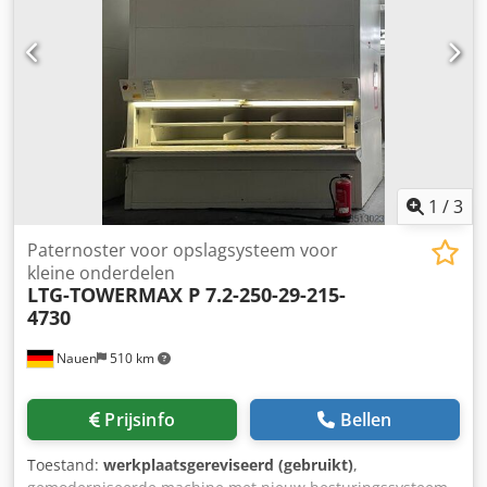
serviceopening op 900 mm boven OKFF, daarna 750 mm
hoog Kleur GRIJS / GRIJS, balken sendzimier verzinkt,
Oppervlakken gereinigd, slijtage mogelijk
Prestatiewaarden: Verticale aandrijving 1 x 3,0 kW / 400
Volt Horizontale aandrijving 1 x 0,37 kW / 400 Volt Onder
voorbehoud van fouten, technische wijzigingen,
afwijkingen van de foto's Levering en installatie momenteel
voornamelijk in Duitsland, Oostenrijk en diverse
buurlanden
1
/
3
Paternoster voor opslagsysteem voor
kleine onderdelen
LTG-TOWERMAX P 7.2-250-29-215-
4730
Nauen
510 km
Prijsinfo
Bellen
Toestand:
werkplaatsgereviseerd (gebruikt)
,