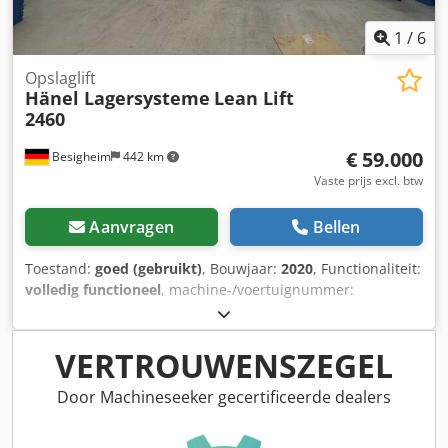
1
/
6
Opslaglift
Hänel Lagersysteme
Lean Lift
2460
€ 59.000
Besigheim
442 km
Vaste prijs excl. btw
Aanvragen
Bellen
Toestand:
goed (gebruikt)
, Bouwjaar:
2020
, Functionaliteit:
volledig functioneel
, machine-/voertuignummer:
MB2601LS112VLMG/FCRJ01 S37DRS71M4/BE05/TH/LN
,
Hänel Lean-Lift 2460 | Bouwjaar 2020 | 20 t
draagvermogen | Pick-by-Light | 3 stuks beschikbaar Te
VERTROUWENSZEGEL
koop aangeboden: 3 identieke Hänel Lean-Lift verticale
opslagliften uit 2020/2021. De installaties zijn gebruikt in
Door Machineseeker gecertificeerde dealers
een modern industrieel bedrijf en verkeren in zeer goede
staat. Ze zijn volledig operationeel en kunnen in overleg