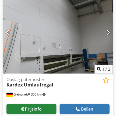
ca. 2500 mm Diepte van de legborden: ca. 410 mm Hoogte
van de legborden: ca. 230 mm Last per legbord: 195 kg
Chodpfozk Ewyjx Ah Eoa Totale last: 7500 kg Kleur: Grijs
Apparaat B op de foto.
1
/
2
Opslag paternoster
Kardex
Umlaufregal
Grünstadt
350 km
Prijsinfo
Bellen