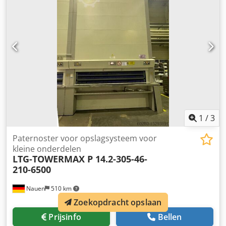
+ 0,30 m voor het tafelblad = totaal 1,54 m Aantal gondels:
40 stuks Afmetingen gondels: Breedte: ca. 2,48 m Hoogte:
ca. 23 cm Diepte: ca. 41 cm Max. draagvermogen per
gondel: 250 kg Codpfx Ahowt Sflo Eeha Toegestane totale
belasting: 10.000 kg Eigen gewicht: 1.000 kg Selectie van de
gondel op nummer werkt niet meer – apparaat dient via de
op-/neerknop bediend te worden. Staat: goed Beschikbaar:
direct Locatie: 45481 Mülheim a.d. Ruhr
1
/
3
Paternoster voor opslagsysteem voor
kleine onderdelen
LTG-TOWERMAX P 14.2-305-46-
210-6500
Nauen
510 km
Zoekopdracht opslaan
Prijsinfo
Bellen