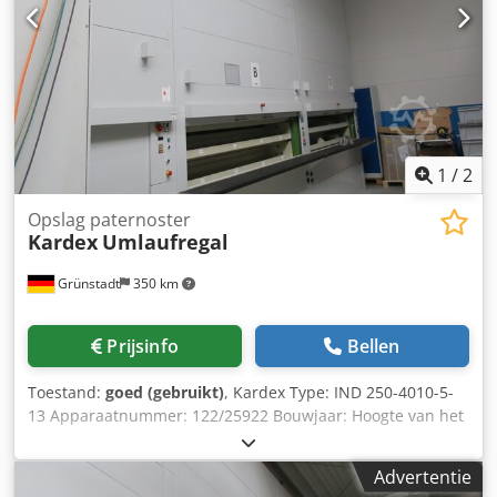
1
/
2
Opslag paternoster
Kardex
Umlaufregal
Grünstadt
350 km
Prijsinfo
Bellen
Toestand:
goed (gebruikt)
, Kardex Type: IND 250-4010-5-
13 Apparaatnummer: 122/25922 Bouwjaar: Hoogte van het
apparaat: ca. 6000 mm Breedte van het apparaat: ca. 3000
mm Diepte van het apparaat: ca. 1100 mm + 350 mm
Advertentie
tafelblad Aantal legborden: 40 Breedte van de legborden: