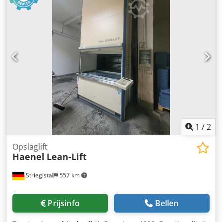
container: Hoogte: 55 mm Breedte: 2450 mm Diepte: 610
mm Vakbelasting: 270 kg per legbord Aantal legborden:
Aantal legborden op verzoek van de klant. Totale nuttige
last: 2 x 33.150 kg Aantal uitnamepunten: 1 Codpouriwgjfx
Ah Ejha Kleur: blauw Opmerkingen: De hoogte van de
machine kan op verzoek van de klant worden aangepast.
-1,5 m, -2,0 m. Verkoop uitsluitend in de D-A-CH-landen
(Duitsland, Oostenrijk, Zwitserland) en de Benelux-landen
(Nederland, België, Luxemburg). Wij informeren u dat wij
momenteel alleen verkopen aan of leveren in de D-A-CH-
en Benelux-landen. Wij vragen om uw begrip.
1
/
2
Opslaglift
Haenel
Lean-Lift
Striegistal
557 km
Prijsinfo
Bellen