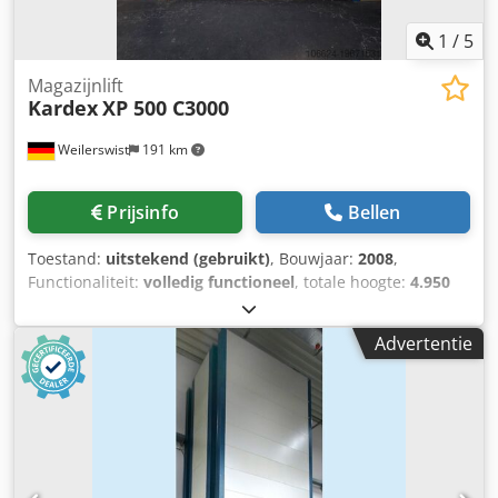
1
/
5
Magazijnlift
Kardex
XP 500 C3000
Weilerswist
191 km
Prijsinfo
Bellen
Toestand:
uitstekend (gebruikt)
, Bouwjaar:
2008
,
Functionaliteit:
volledig functioneel
, totale hoogte:
4.950
mm
, totale breedte:
3.380 mm
, totale lengte:
3.075 mm
,
tafelhoogte:
833 mm
, Uitrusting:
veiligheidslichtscherm
,
Advertentie
Buitenafmetingen: Hoogte: 4950 mm Breedte: 3380 mm
Diepte: 3075 mm Afmetingen bakken / platen: Chjdpfew
Emtnex Ah Eja Hoogte: 55 mm Breedte: 3050 mm Diepte:
864 mm Vakspecifiek draagvermogen: 460 kg per lade
Aantal lades: Aantal lades op wens van de klant. Totale
nuttige belasting: 2 x 33.800 kg Uitnamebreedte: 840 mm
Kleur: lichtgrijs Opmerkingen: De machine kan naar wens