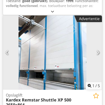
Toestand:
goed (gebruikt)
, Bouwjaar:
1999
, Functionaliteit:
volledig functioneel
, max. toelaatbare belasting per as:
250 kg max. totale belasting: 20.000 (2 x 10.000) kg Aantal
zitplaatsen: 45 Cedpjzl Tn Aefx Ah Ejha
Advertentie
1
/
5
Opslaglift
Kardex Remstar
Shuttle XP 500
2650×864