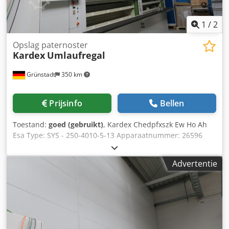
verticale hefmodule / lade: 3.074 mm / 864 mm Aantal
trays: Ca. 21 trays per lift Maximaal gewicht per tray: 485
kg Elektronica: 3/N/PE 400V, 3x17A
1
/
2
Opslag paternoster
Kardex
Umlaufregal
Grünstadt
350 km
Prijsinfo
Bellen
Toestand:
goed (gebruikt)
, Kardex Chedpfxszk Ew Ho Ah
Esa Type: SYS - 250-4010-5-13 Apparaatnummer: 26596
Bouwjaar: Hoogte van het apparaat: ca. 6000 mm Breedte
van het apparaat: ca. 3000 mm Diepte van het apparaat:
Advertentie
ca. 1100 mm + 350 mm tafelblad Aantal legborden: 40
Breedte van de legborden: ca. 2500 mm Diepte van de
legborden: ca. 410 mm Hoogte van de legborden: ca. 230
mm Last per legbord: 150 kg Totale last: 6000 kg Kleur:
Grijs Apparaat C op de foto.