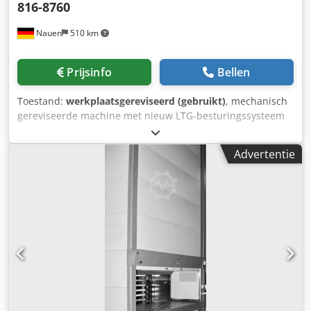
816-8760
Nauen
510 km
Prijsinfo
Bellen
Toestand:
werkplaatsgereviseerd (gebruikt)
, mechanisch
gereviseerde machine met nieuw LTG-besturingssysteem
StoreControl L Buitenafmetingen: Hoogte 8.760 mm
Breedte 2.778 mm Inbouwdiepte 2.800 mm Chedped Rh
Advertentie
Dvefx Ah Eea 2 identieke machines beschikbaar 48 dragers
met elk 340 kg laadvermogen in de duidelijke bruikbare
afmetingen: Breedte = 2.448 mm D = 816 mm H van 50 tot
720 mm Totale machinebelasting tot 2 x 20.000 kg Begin
van de serviceopening op 900 mm boven OKFF, daarna 750
mm hoog Kleur GRIJS / BLAUW, balken sendzimier verzinkt,
Oppervlakken gereinigd, slijtage mogelijk
Prestatiewaarden: Verticale aandrijving 1 x 3,0 kW / 400
Volt Horizontale aandrijving 1 x 0,37 kW / 400 Volt Onder
voorbehoud van fouten, technische wijzigingen,
afwijkingen van de foto's Levering en installatie momenteel