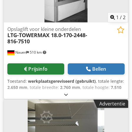
voornamelijk in Duitsland, Oostenrijk en diverse
buurlanden
1
/
2
Opslaglift voor kleine onderdelen
LTG-TOWERMAX 18.0-170-2448-
816-7510
Nauen
510 km
Prijsinfo
Bellen
Toestand:
werkplaatsgereviseerd (gebruikt)
, totale lengte:
2.650 mm
, totale breedte:
2.760 mm
, totale hoogte:
7.510
mm
, gemoderniseerde machine met nieuw
besturingssysteem LTG-StoreControl LL Buitenafmetingen:
Advertentie
Hoogte 7510 mm Breedte 2760 mm Inbouwdiepte 2650
mm 40 dragers met elk 170 kg laadvermogen in de
duidelijke bruikbare afmetingen: Breedte = 2.448 mm D =
816 mm Chodpfedpd Scox Ah Eja H van 50 tot 720 mm
Totale machinebelasting tot 2 x 9.000 kg Begin van de