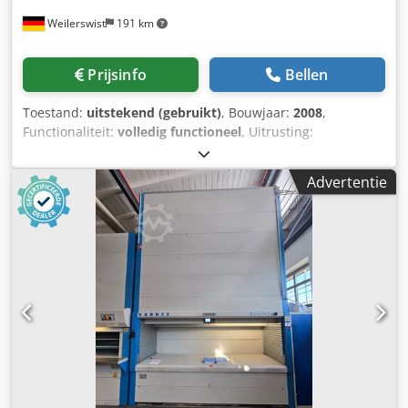
Weilerswist
191 km
Prijsinfo
Bellen
Toestand:
uitstekend (gebruikt)
, Bouwjaar:
2008
,
Functionaliteit:
volledig functioneel
, Uitrusting:
documentatie / handleiding
, Buitenmaten: Hoogte: 5650
mm Opmerkingen: De machine kan op klantwens in hoogte
Advertentie
worden gereduceerd. Min 1,5 m, min 2,0 m. Breedte: 2780
mm Diepte: 2312 mm Bakafmetingen: Hoogte: 55 mm
Breedte: 2450 mm Diepte: 864 mm Vaksbelasting: 270 kg
per lade Aantal lades: op klantwens Totale
draagvermogen: 2 x 33.150 kg Aantal uitnamepunten: 1
Kleur: blauw Csdpfxexmgwao Ah Ejha Opmerkingen: De
machine kan op klantwens in hoogte worden gereduceerd.
-1,5 m, -2,0 m Verkoop uitsluitend aan Duitsland,
Oostenrijk, Zwitserland en de Benelux (Nederland, België,
Luxemburg) Wij informeren u dat wij momenteel
uitsluitend verkopen of leveren aan D-A-CH- en Be-Ne-Lux-
landen. Wij vragen uw begrip.