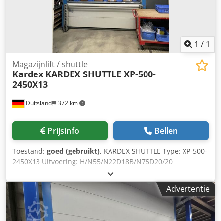
1
/
1
Magazijnlift / shuttle
Kardex
KARDEX SHUTTLE XP-500-
2450X13
Duitsland
372 km
Prijsinfo
Bellen
Toestand:
goed (gebruikt)
, KARDEX SHUTTLE Type: XP-500-
2450X13 Uitvoering: H/N55/N22D18B/N75D20/20
Toelaatbare totale belasting: 2 x 33.200 kg 28 vakken
Afmetingen (ongeveer): B x H (mm) 2.770 x 7.000 Chsdpfjzr
Advertentie
N H Isx Ah Esa