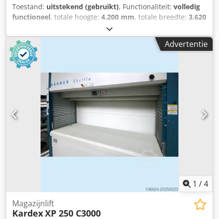
LED anti-dazzle lighting above access point - Use of
Toestand:
uitstekend (gebruikt)
, Functionaliteit:
volledig
toothed-belt for minimum noise - Use of toothed-belt for
functioneel
, totale hoogte:
4.200 mm
, totale breedte:
3.620
fastest order picking - Distances can be realized in steps of
mm
, totale lengte:
1.760 mm
, draagvermogen per
25mm by arranging the support profile. a prerequisite for
opslagsectie:
350 kg
, bouwbreedte:
3.050 mm
,
high compression storage - Automatic full tray extraction
Advertentie
garantieduur:
12 maanden
, Uitrusting:
table Prijs : Op aanvraag alleen via e-mail Prijs : excl. BTW,
veiligheidslichtscherm
, Kardex IND 351-1418, model 2000
inclusief transport en montage Levertijd : uit voorraad
Aantal machines: 2 De machine is gedemonteerd en
Machinehandel De Leeuw BV is gespecialiseerd in
verpakt. Een offerte is inclusief transport en herinstallatie.
gebruikte machines en toebehoren voor de verspanende
Afmetingen van de machine: Hoogte: 4200 mm Breedte:
industrie en gebruikte paternoster systemen van onder
3620 mm Diepte: 1760 mm Afmetingen van het
andere Kardex , Hanel / Haenel , Electrolux , Bertello ,
draagframe: Draagvermogen: 340 kg Breedte: 3050 mm
Megamat , Lista , Denocard en automatische opslag
Diepte: 520 mm Hoogte draagframe: 400 mm Totale
systemen zoals de Kardex Shuttle XP en XPlus systemen.
nuttige last: 4440 kg, leeggewicht: 2000 kg Lak: beige
Chedpfewnanksx Ah Eja Machinehandel De Leeuw BV
Beschikbaarheid: direct De DGUV-documentatie wordt bij
Oordeelsestraat 7 – b 5111 PA Baarle-Nassau The
levering opnieuw aangemaakt. Wij moeten u informeren
Netherlands
dat we momenteel alleen verkopen aan of leveren in de
landen Duitsland, Oostenrijk en de Benelux. Wij vragen uw
begrip hiervoor. Machinenummer: 1598, 1599 Chedpfx
1
/
4
Ahszizhrs Eja
Magazijnlift
Kardex
XP 250 C3000