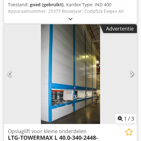
Toestand:
goed (gebruikt)
, Kardex Type: IND 400
Apparaatnummer: 25377 Bouwjaar: Codpfjzk Ewgex Ah
Eoha Hoogte van het apparaat: ca. 6000 mm Breedte van
het apparaat: ca. 2920 mm Diepte van het apparaat: ca.
Advertentie
1100 mm + 350 mm tafelblad Aantal platen: 34 Breedte
van de platen: ca. 2250 mm Diepte van de platen: ca. 350
mm Hoogte van de platen: ca. 260 mm Last per vak: 257 kg
Totale last: 8738 kg Kleur: Grijs Apparaat A op de foto
1
/
3
Opslaglift voor kleine onderdelen
LTG-TOWERMAX L 40.0-340-2448-