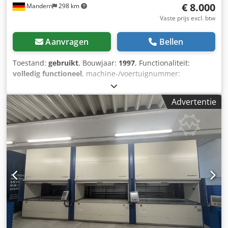
€ 8.000
Mandern
298 km
Vaste prijs excl. btw
Aanvragen
Bellen
Toestand:
gebruikt
, Bouwjaar:
1997
, Functionaliteit:
volledig functioneel
, machine-/voertuignummer:
97.008706/001
, totale hoogte:
6.500 mm
, totale breedte:
3.500 mm
, totale lengte:
2.000 mm
, draagvermogen per
Advertentie
opslagsectie:
200 kg
, Dit betreft een paternosterkast van
Bellheimer Metallwerk GmbH voor zelfafhaling, met de
buitenafmetingen (L x B x H): 2000 x 3500 x 6500 mm.
Codpfxjzhu Tfj Ah Esha Toegestane totale nuttige last: 6330
kg Toegestane vakbelasting bij gelijkmatige
gewichtsverdeling: maximaal 240/200 kg Vakafmetingen (L
x B x H): 590 x 2900 x 300 mm De paternosterkast is
volledig functioneel en kan ter plaatse bezichtigd worden.