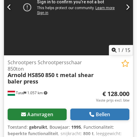
Hydraulisch verstelbare zijdrukklem; Vermogen van de
elektromotor: 15 kW, ster-driehoekstart ter beperking van
de inschakelstroom; Mobiel 3-wielig onderstel, achterwiel
bestuurbaar; Afmetingen: 3,2 x 1 x 1,25 m; Werklichaam:
gietijzer; Dcjdpfx Aksx Hrrloask Gewicht: 3.210 kg; CE-
markering: niet aanwezig; Technische documentatie: niet
aanwezig. De machine is aangesloten en kan ter plaatse
worden getest. Snijcapaciteit: ronde staven: 75 mm;
1
/
15
vierkante staven: 70 mm; plaatstaal: 508 x 15 mm.
Schrootpers Schrootpersschaar
850ton
Arnold HS850
850 t metal shear
baler press
€ 128.000
Tata
1.057 km
Vaste prijs excl. btw
Aanvragen
Bellen
Toestand:
gebruikt
, Bouwjaar:
1995
, Functionaliteit:
beperkte functionaliteit
, snijkracht:
800 t
, leeggewicht: