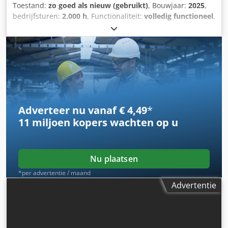
Toestand:
zo goed als nieuw (gebruikt)
, Bouwjaar:
2025
,
bedrijfsturen:
2.000 h
, Functionaliteit:
volledig functioneel
,
Te koop aangeboden: een mobiele schrootknipmachine in
nieuwstaat. Dsdpjzlqgvefx Akaeck Bezichtiging is op elk
gewenst moment mogelijk.
Adverteer nu vanaf € 4,49
*
11 miljoen kopers
wachten op u
Nu plaatsen
*per advertentie / maand
Advertentie