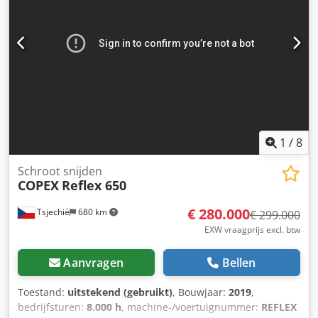
1
/
8
Schroot snijden
COPEX
Reflex 650
€ 280.000
Tsjechië
680 km
€ 299.000
EXW vraagprijs excl. btw
Aanvragen
Bellen
Toestand:
uitstekend (gebruikt)
, Bouwjaar:
2019
,
bedrijfsturen:
8.000 h
, machine-/voertuignummer:
REFLEX