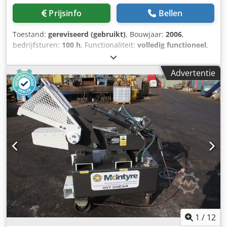
Prijsinfo
Bellen
Toestand:
gereviseerd (gebruikt)
, Bouwjaar:
2006
,
bedrijfsturen:
100 h
, Functionaliteit:
volledig functioneel
,
snijkracht:
650 t
, vermogen:
169,16 kW (229,99 pk)
, Sierra
650 SL Voorcompressie: 100 t 230 pk Cummins 6-cilinder
Advertentie
turbodiesel Knipcapaciteit – 7 sneden per minuut bij leeg
knipwerk 4 sneden per minuut bij 24-inch sneden
Schaarcapaciteit – 12–16 ton per uur Balenmaat – 32" x 24"
x variabel Balengewicht – gemiddeld 900 pond
Balenoutput – 10–13 ton per uur Dcodpjvbq Enofx Akaek
Pakketgrootte – 32" x 24" x variabel
1
/
12