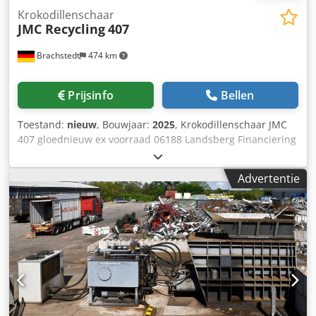
Krokodillenschaar
JMC Recycling
407
Brachstedt
474 km
Prijsinfo
Bellen
Toestand:
nieuw
, Bouwjaar:
2025
, Krokodillenschaar JMC
407 gloednieuw ex voorraad 06188 Landsberg Financiering
en huur mogelijk. Wij zijn op zoek naar gebruikte
alligatorscharen. De McIntyre 407 Alligatorschaar is een
Advertentie
non-ferroschaar die zowel betaalbaar als efficiënt is. Het
heeft een 407mm 16″ bladlengte en genoeg kracht en
snelheid om een verscheidenheid aan snijtaken aan te
kunnen. Deze veelzijdige alligatorschaar werd
oorspronkelijk gebouwd voor gebruik op schrootwerven,
dus hij is sterk genoeg om zware werkomstandigheden te
weerstaan. Vandaag is het onze populairste schaar, met
duizenden in dagelijks gebruik over de hele wereld. De
McIntyre 407 schrootschaar voor non-ferrometalen is