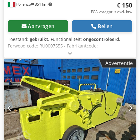
€ 150
Pollenzo
851 km
FCA vraagprijs excl. btw
Aanvragen
Bellen
Toestand:
gebruikt
, Functionaliteit:
ongecontroleerd
,
Ferwood code: RU0007555 - Fabrikantcode:
MP080.2.36.15.14 - Conditie: Gebruikt - Functionaliteit: Niet
getest - Compatibele machine: - Bij interesse bieden wij
Advertentie
een revisieservice aan, neem contact met ons op. 5KG -
36X26X21 Dcodpeybbmgjfx Akask