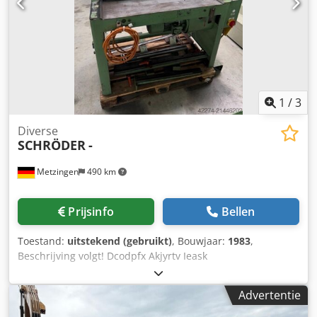
1
/
3
Diverse
SCHRÖDER
-
Metzingen
490 km
Prijsinfo
Bellen
Toestand:
uitstekend (gebruikt)
, Bouwjaar:
1983
,
Beschrijving volgt! Dcodpfx Akjyrtv Ieask
Advertentie