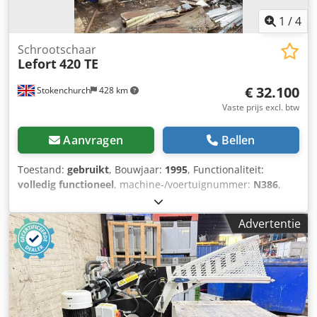
1
/
4
Schrootschaar
Lefort
420 TE
€ 32.100
Stokenchurch
428 km
Vaste prijs excl. btw
Aanvragen
Bellen
Toestand:
gebruikt
, Bouwjaar:
1995
, Functionaliteit:
volledig functioneel
, machine-/voertuignummer:
N386
,
Gebruikte Lefort 420 TE pers-schermachine Djdpfxozqtutj
Akaeck Iveco-motor (zeer zuinig op diesel) Alles
Advertentie
functioneert naar behoren Kan in bedrijf worden bekeken
Compleet met afstandsbediening