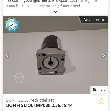
Toestand:
goed (gebruikt)
, Bouwjaar:
2025
, bedrijfsturen:
1.000 h
, Functionaliteit:
volledig functioneel
, Te koop
aangeboden: een containersloop- of schrootschaar met
koepelvoorziening en flessenvoorziening voor het verlagen
Advertentie
van de snijhoogte. De machine kan op elk moment worden
bezichtigd. Djdpezhwvcjfx Akaeck
1
/
7
BONFIGLIOLI reductiekast
BONFIGLIOLI
MP080.2.36.15.14