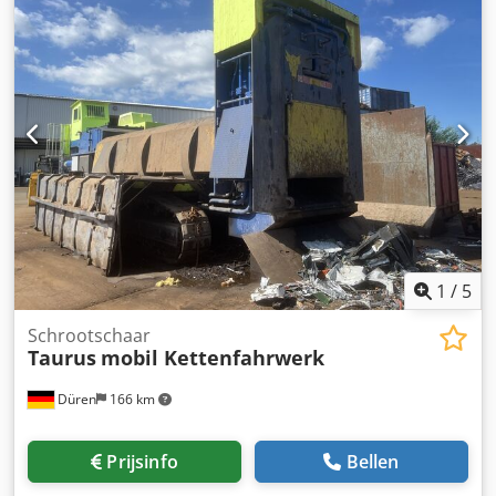
schaar 800HD is een snelle en krachtige metaalschaar met
een hydraulische kleminrichting, die ideaal is voor alle
snij- en reinigingswerkzaamheden. • 813 mm lang mes
voor grote stukken schroot • 120 ton knipkracht voor
krachtige snijprestaties • Ideaal voor autokoelelementen,
radiatoren en gemengd schroot • Besturing voor herhaalde
individuele sneden voor een efficiënte werking Djdszp
Hfispfx Akasck • Robuuste McIntyre-constructie voor een
lange levensduur
1
/
5
Schrootschaar
Taurus
mobil Kettenfahrwerk
Düren
166 km
Prijsinfo
Bellen