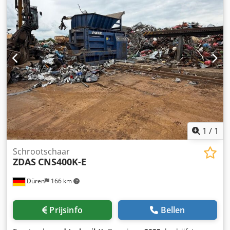
1
/
1
Schrootschaar
ZDAS
CNS400K-E
Düren
166 km
Prijsinfo
Bellen