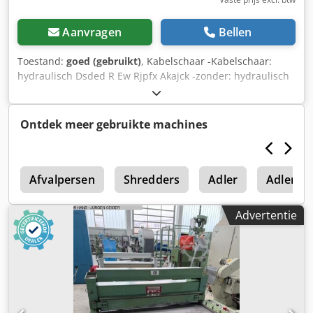
Aanvragen
Bellen
Toestand:
goed (gebruikt)
, Kabelschaar -Kabelschaar:
hydraulisch Dsded R Ew Rjpfx Akajck -zonder: hydraulisch
aggregaat -max. opening: 95 mm -aantal: 1x kabelschaar
beschikbaar -afmetingen: 530/180/H80 mm -gewicht: 13,3
kg
Ontdek meer gebruikte machines
s
Afvalpersen
Shredders
Adler
Adler 12
Advertentie