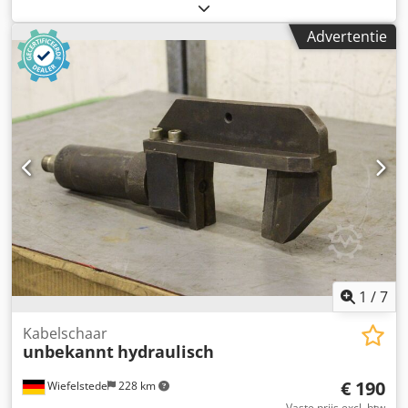
36290
, Dit is een volledig functionele machine die in
december 2025 klaar zal zijn voor levering. De machine is
Advertentie
inclusief beladingstafel en heeft afmetingen van 6000 *
2500 mm. De lengte van de kamer bedraagt 6000 mm. De
verwachte status per 31 december 2025 zal ongeveer 8.800
uur zijn. De machine bevindt zich op: U Panelárny 461,
Předměřice nad Labem. Dedpfx Akowhnbfeaeck
1
/
7
Kabelschaar
unbekannt
hydraulisch
€ 190
Wiefelstede
228 km
Vaste prijs excl. btw