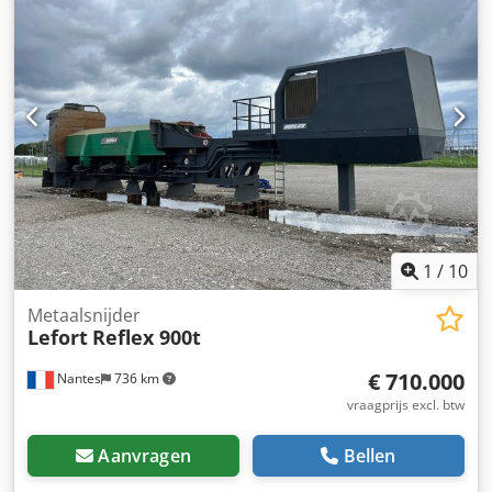
1
/
10
Metaalsnijder
Lefort
Reflex 900t
€ 710.000
Nantes
736 km
vraagprijs excl. btw
Aanvragen
Bellen