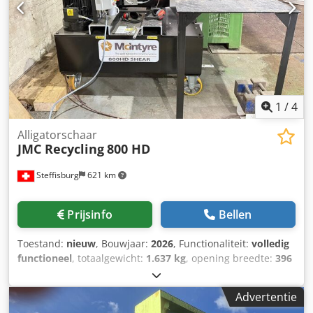
1
/
4
Alligatorschaar
JMC Recycling
800 HD
Steffisburg
621 km
Prijsinfo
Bellen
Toestand:
nieuw
, Bouwjaar:
2026
, Functionaliteit:
volledig
functioneel
, totaalgewicht:
1.637 kg
, opening breedte:
396
mm
, totale breedte:
912 mm
, totale lengte:
1.960 mm
,
totale hoogte:
1.598 mm
, snijkracht:
120 t
, Alligator-schaar
Advertentie
JMC 800 HD met hydraulische kleminrichting De Alligator-