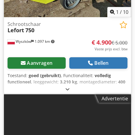
1
/
10
Schrootschaar
Lefort
750
€ 4.900
Wyszków
1.097 km
€ 5.000
Vaste prijs excl. btw
Aanvragen
Bellen
Toestand:
goed (gebruikt)
, Functionaliteit:
volledig
functioneel
, leeggewicht:
3.210 kg
, montagediameter:
400
mm
, totaalgewicht:
3.210 kg
, snijlengte (max.):
750 mm
,
type ingangsstroom:
driefasig
, werkbreedte:
750 mm
,
Advertentie
bedieningstype:
handmatig
, mate van automatisering:
handmatig
, aandrijvingstype:
hydraulisch
, Hydraulische
guillotineschaar voor recycling - alligatorschaar voor het
snijden van schroot. Fabrikant: LEFORT België; Type: 750;
Werkarm hydraulisch bediend; Lengte van de snijmessen:
750 mm; Hoogte van de werkbek na openen: 400 mm;