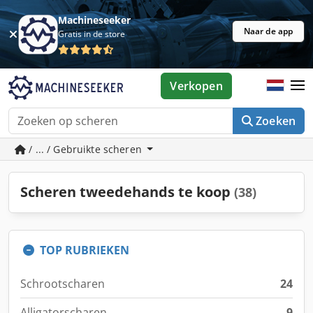
Machineseeker
Naar de app
Gratis in de store
Verkopen
Zoeken
/ ... / Gebruikte scheren
Scheren tweedehands te koop
(38)
TOP RUBRIEKEN
Schrootscharen
24
Alligatorscharen
9