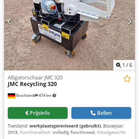
1
/
6
Alligatorschaar JMC 320
JMC Recycling
320
Brachstedt
474 km
Prijsinfo
Bellen
Toestand:
werkplaatsgereviseerd (gebruikt)
, Bouwjaar:
2018
, Functionaliteit:
volledig functioneel
, totaalgewicht:
720 kg
, totale lengte:
320 mm
, snijlengte (max.):
300 mm
,