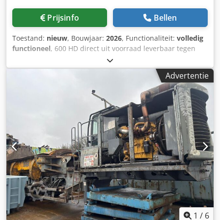
Prijsinfo
Bellen
Toestand:
nieuw
, Bouwjaar:
2026
, Functionaliteit:
volledig
functioneel
, 600 HD direct uit voorraad leverbaar tegen
speciale prijs EXW, 06188 Landsberg, Duitsland De 600HD
alligatorschaar is een snelle en krachtige metaalschaar
Advertentie
met een verlengde neerhouder, ideaal voor alle snij- en
reinigingswerkzaamheden, of het nu om kabels,
kunststofprofielen of raamkozijnen gaat. De snijcapaciteit
bedraagt tot 63 mm, 2,5" rond staalconstructiestaal.
Dcedpfx Asib Ircjkajk De 600HD alligatorschaar is
waarschijnlijk het meest bekend voor het verwerken van
autokoelers. Deze schaar werd ontwikkeld op verzoek van
klanten die een schaar met een langere meslengte
wensten om grotere onderdelen, zoals autokoelers, in één
keer te kunnen doorsnijden. De automatische
neerhoudklem houdt het materiaal tijdens het snijden op
zijn plaats en voorkomt terugslag, wat zorgt voor een
snellere verwerking en verhoogde veiligheid voor de
bediener. Het openen en sluiten van de bekken wordt
1
/
6