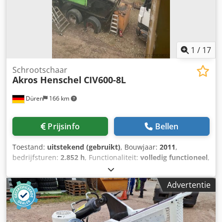
1
/
17
Schrootschaar
Akros Henschel
CIV600-8L
Düren
166 km
Prijsinfo
Bellen
Toestand:
uitstekend (gebruikt)
, Bouwjaar:
2011
,
bedrijfsturen:
2.852 h
, Functionaliteit:
volledig functioneel
,
Te koop: mobiele schrootschaar, Akros Henschel. De
machine verkeert in zeer goede staat en kan te allen tijde
Advertentie
bezichtigd worden. Dedpfx Akjx N Tw Ujaock