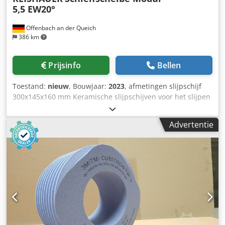
5,5 EW20°
Offenbach an der Queich
386 km
Prijsinfo
Bellen
Toestand:
nieuw
, Bouwjaar:
2023
, afmetingen slijpschijf
300x145x160 mm Keramische slijpschijven voor het slijpen
van tandflanken - 145 mm breed Afmetingen volgens
machinetype Reishauer T1SP 300x145x160 M5,5 EW20°
Advertentie
3GG van 3M -Profileren volgens specificatiemodule m,
spoed gg, drukhoek EW Voordelen: - Het risico op
brandwonden door slijpen is bijna nul - Maaltijden tot 50%
verkort - 2x minder aankleed inspanning - Verdubbel de
levensduur van slijpschijven - Continue consistente
slijpprestaties - Aanzienlijk hogere slijpparameters dan
standaardgereedschappen Chjdpoul Eqpjfx Ah Dsa !! ALS
NIEUW!!