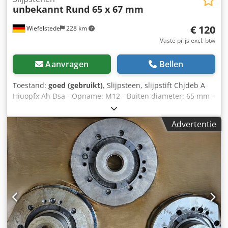
unbekannt
Rund 65 x 67 mm
€ 120
Wiefelstede
228 km
Vaste prijs excl. btw
Aanvragen
Bellen
Toestand:
goed (gebruikt)
, Slijpsteen, slijpstift Chjdeb A
Hiuopfx Ah Dsa - Opname: M12 - Buiten diameter: 65 mm -
Lengte: 67 mm - Radius: 30 mm - Verkoop: alleen compleet
- Gewicht: 38 kg
Advertentie