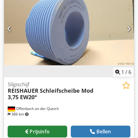
slijptijden - 2 keer minder aankleed inspanning -
Verdubbel de levensduur van slijpschijven - Continue
consistente slijpprestaties - Aanzienlijk hogere
slijpparameters dan standaardgereedschappen
Codsuayrpepfx Ah Djha !! ALS NIEUW!!
1
/
6
Slijpschijf
REISHAUER
Schleifscheibe Mod
3,75 EW20°
Offenbach an der Queich
386 km
Prijsinfo
Bellen