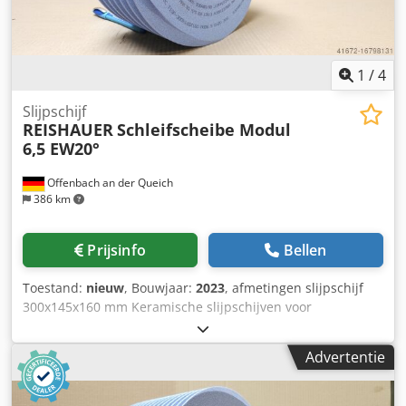
1
/
4
Slijpschijf
REISHAUER
Schleifscheibe Modul
6,5 EW20°
Offenbach an der Queich
386 km
Prijsinfo
Bellen
Toestand:
nieuw
, Bouwjaar:
2023
, afmetingen slijpschijf
300x145x160 mm Keramische slijpschijven voor
tandflankslijpen - 145 mm breed Cjdpfxsuayqxo Ah Dsha
Afmetingen volgens machinetype Reishauer T1SP
Advertentie
300x145x160 M6.5 EW20° 3GG van 3M -Profileren volgens
specificatiemodule m, spoed gg, drukhoek EW Voordelen: -
Het risico op brandwonden door slijpen is bijna nul - Tot