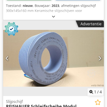
Toestand:
nieuw
, Bouwjaar:
2023
, afmetingen slijpschijf
300x145x160 mm Keramische slijpschijven voor
tandflankslijpen - 145 mm breed Afmetingen volgens
machinetype Reishauer T1SP 300x145x160 M4 EW20° 5GG
Advertentie
van 3M Chsdpfx Aheul Eqvj Dsa -Profileren volgens
specificatiemodule m, spoed gg, drukhoek EW Voordelen: -
Het risico op brandwonden door slijpen is bijna nul - Tot
50% kortere slijptijden - 2 keer minder
aankleedinspanning - Verdubbel de levensduur van
slijpschijven - Continue consistente slijpprestaties -
Aanzienlijk hogere slijpparameters dan
standaardgereedschappen !! ALS NIEUW!!
1
/
4
Slijpschijf
REISHAUER
Schleifscheibe Modul