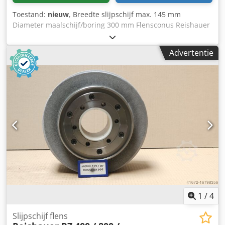
Toestand:
nieuw
, Breedte slijpschijf max. 145 mm
Diameter maalschijf/boring 300 mm Flensconus Reishauer
0 Afmetingen slijpschijf 300x145x160 mm Steunflens
(machinetype Reishauer RZ 400/800/1000) + inclusief
Advertentie
slijpschijf Chedpsuayy Hofx Ah Doa T1SP 300x145x160 M
1.5 EW20° 3GG van de firma 3M Keramische slijpschijven
voor het slijpen van de tandflanken - 145 mm breed
Afmetingen volgens machinetype Reishauer Profilering
volgens specificatie Module m, loopsnelheid gg, drukhoek
EW Voordelen: - Risico op schuurbrandwonden is bijna nul
- Tot 50% kortere schuurtijden - Dressing inspanning
verminderd met een factor 2 - Tweemaal de levensduur
van schuurschijven - Continu, consistent schuurvermogen
- Aanzienlijk hogere schuurparameters dan met standaard
gereedschap
1
/
4
Slijpschijf flens