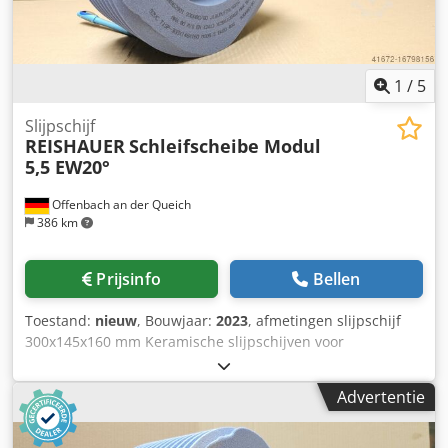
1
/
5
Slijpschijf
REISHAUER
Schleifscheibe Modul
5,5 EW20°
Offenbach an der Queich
386 km
Prijsinfo
Bellen
Toestand:
nieuw
, Bouwjaar:
2023
, afmetingen slijpschijf
300x145x160 mm Keramische slijpschijven voor
tandflankslijpen - 145 mm breed Afmetingen volgens
machinetype Reishauer T1SP 300x145x160 M5.5 EW20°
Advertentie
4GG van 3M -Profileren volgens specificatiemodule m,
spoed gg, drukhoek EW Voordelen: - Het risico op
brandwonden door slijpen is bijna nul - Tot 50% kortere