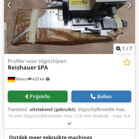
BTW, af fabriek, plus verpakkingskosten. Onder
voorbehoud van typfouten/vergissingen in alle technische
specificaties. Verkoop uitsluitend in EU-landen.
1
/
7
Profiler voor slijpschijven
Reishauer
SPA
Malsch
420 km
Prijsinfo
Bellen
Toestand:
uitstekend (gebruikt)
, Slijpschijfbreedte max.
15 mm Slijpschijfdiameter max. 110 mm Module - max. 0,4
- 8 Invalshoek 15 - 25 ° Toerental 2650 t/min Totaal
benodigd vermogen 0,4 kW Machinegewicht ca. 0,02 t
Benodigde ruimte ca. 0,4 x 0,2 x 0,2 m Chjdevf Riuspfx Ah
Ontdek meer gebruikte machines