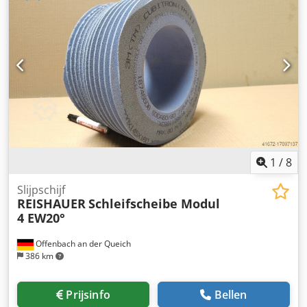
Het risico op brandwonden door slijpen is bijna nul - Tot
50% kortere slijptijden - 2 keer minder aankleed
inspanning - Verdubbel de levensduur van slijpschijven -
Continue consistente slijpprestaties - Aanzienlijk hogere
slijpparameters dan standaardgereedschappen !! ALS
NIEUW!!
1
/
8
Slijpschijf
REISHAUER
Schleifscheibe Modul
4 EW20°
Offenbach an der Queich
386 km
Prijsinfo
Bellen