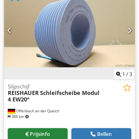
tandflanken - 145 mm breed Afmetingen volgens
machinetype Reishauer Profilering volgens specificatie
Module m, loopsnelheid gg, drukhoek EW Voordelen: -
Risico op schuurbrandwonden is bijna nul Cedpsuayymjfx
Ah Deha - Tot 50% kortere schuurtijden - Dressing
inspanning verminderd met een factor 2 - Tweemaal de
levensduur van schuurschijven - Continu, consistent
schuurvermogen - Aanzienlijk hogere schuurparameters
dan met standaard gereedschap
1
/
3
Slijpschijf
REISHAUER
Schleifscheibe Modul
4 EW20°
Offenbach an der Queich
386 km
Prijsinfo
Bellen