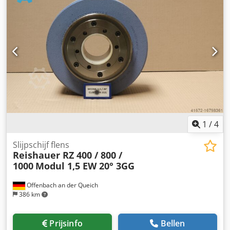
van de tandflanken - 145 mm breed Chedouayy Topfx Ah
Dsa Afmetingen volgens machinetype Reishauer Profilering
volgens specificatie Module m, loopsnelheid gg, drukhoek
EW Voordelen: - Risico op schuurbrandwonden is bijna nul
- Tot 50% kortere schuurtijden - Dressing inspanning
verminderd met een factor 2 - Tweemaal de levensduur
van schuurschijven - Continu, consistent schuurvermogen
- Aanzienlijk hogere schuurparameters dan met standaard
gereedschap
1
/
4
Slijpschijf flens
Reishauer RZ 400 / 800 /
1000
Modul 1,5 EW 20° 3GG
Offenbach an der Queich
386 km
Prijsinfo
Bellen