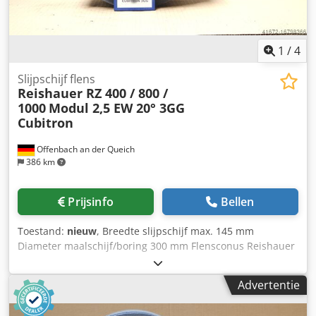
1
/
4
Slijpschijf flens
Reishauer RZ 400 / 800 /
1000
Modul 2,5 EW 20° 3GG
Cubitron
Offenbach an der Queich
386 km
Prijsinfo
Bellen
Toestand:
nieuw
, Breedte slijpschijf max. 145 mm
Diameter maalschijf/boring 300 mm Flensconus Reishauer
0 Afmetingen slijpschijf 300x145x160 mm Steunflens
(machinetype Reishauer RZ 400/800/1000) + inclusief
Advertentie
slijpschijf T1SP 300x145x160 M 2,5 EW20° 3GG Cubitron
van de firma 3M Keramische slijpschijven voor het slijpen