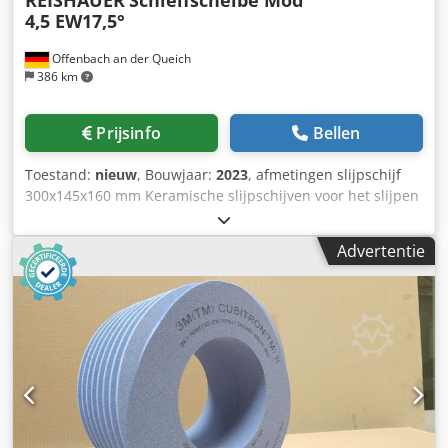
4,5 EW17,5°
Offenbach an der Queich
386 km
Prijsinfo
Bellen
Toestand:
nieuw
, Bouwjaar:
2023
, afmetingen slijpschijf
300x145x160 mm Keramische slijpschijven voor het slijpen
van tandflanken - 145 mm breed Afmetingen volgens
machinetype Reishauer T1SP 300x145x160 M4.5 EW17.5°
Advertentie
4GG van 3M -Profileren volgens specificatiemodule m,
spoed gg, drukhoek EW Voordelen: - Het risico op
brandwonden door slijpen is bijna nul - Maaltijden tot 50%
verkort - 2x minder aankleed inspanning Chjdpfx Aoul
Eraoh Dea - Verdubbel de levensduur van slijpschijven -
Continue consistente slijpprestaties - Aanzienlijk hogere
slijpparameters dan standaardgereedschappen !! ALS
NIEUW!!