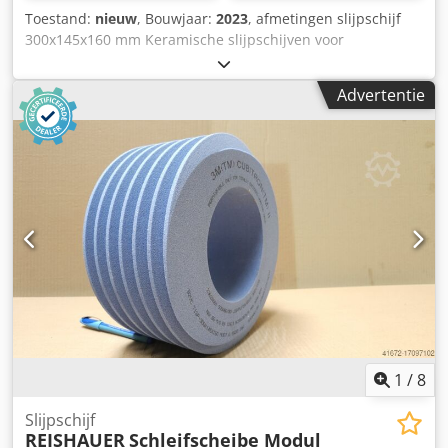
Toestand:
nieuw
, Bouwjaar:
2023
, afmetingen slijpschijf
300x145x160 mm Keramische slijpschijven voor
tandflankslijpen - 145 mm breed Afmetingen volgens
machinetype Reishauer T1SP 300x145x160 M3.5 EW20°
Advertentie
3GG van 3M -Profileren volgens specificatiemodule m,
spoed gg, drukhoek EW Voordelen: - Het risico op
brandwonden door slijpen is bijna nul - Tot 50% kortere
slijptijden - 2 keer minder aankleedinspanning - Verdubbel
de levensduur van slijpschijven Chedpfx Ahouayqlo Dea -
Continue consistente slijpprestaties - Aanzienlijk hogere
slijpparameters dan standaardgereedschappen !! ALS
NIEUW!!
1
/
8
Slijpschijf
REISHAUER
Schleifscheibe Modul