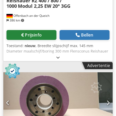
Reishauer RZ 400 / 800 /
1000
Modul 2,25 EW 20° 3GG
Offenbach an der Queich
386 km
Prijsinfo
Bellen
Toestand:
nieuw
, Breedte slijpschijf max. 145 mm
Diameter maalschijf/boring 300 mm Flensconus Reishauer
0 Afmetingen slijpschijf 300x145x160 mm Steunflens
(machinetype Reishauer RZ 400/800/1000) + inclusief
Advertentie
slijpschijf T1SP 300x145x160 M 2,25 EW20° 3GG van de
firma 3M Keramische slijpschijven voor het slijpen van de
tandflanken - 145 mm breed Afmetingen volgens
machinetype Reishauer Profilering volgens specificatie
Module m, loopsnelheid gg, drukhoek EW Voordelen: -
Risico op schuurbrandwonden is bijna nul - Tot 50%
kortere schuurtijden - Dressing inspanning verminderd
met een factor 2 - Tweemaal de levensduur van
schuurschijven - Continu, consistent schuurvermogen