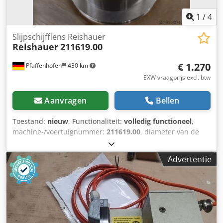
1
/
4
Slijpschijfflens Reishauer
Reishauer
211619.00
€ 1.270
Pfaffenhofen
430 km
EXW vraagprijs excl. btw
Aanvragen
Bellen
Toestand:
nieuw
, Functionaliteit:
volledig functioneel
,
machine-/voertuignummer:
211619.00
, diameter van de
slijpschijf:
275 mm
, montagediameter:
160 mm
, 2 nieuwe,
ongebruikte slijpschijfflensen Reishauer
Advertentie
onderdeelnummer 211619.00 Chsdpjx Eiycsfx Ah Dea voor
slijpspindels Ø275 / 160x160 voor Reishauer slijpmachine
RZ160 / RZ260 Flens voor het opnemen van
slijpgereedschap met een boormeter van 160 mm en een
breedte van maximaal 160 mm 300x160x160 Prijs:
onderhandelbaar Onze gewenste prijs is € 1.270,- exclusief