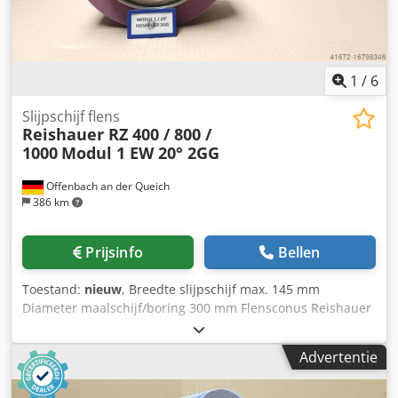
Chjdouayyyspfx Ah Dsa - Aanzienlijk hogere
schuurparameters dan met standaard gereedschap
1
/
6
Slijpschijf flens
Reishauer RZ 400 / 800 /
1000
Modul 1 EW 20° 2GG
Offenbach an der Queich
386 km
Prijsinfo
Bellen
Toestand:
nieuw
, Breedte slijpschijf max. 145 mm
Diameter maalschijf/boring 300 mm Flensconus Reishauer
0 Afmetingen slijpschijf 300x145x160 mm Steunflens
(machinetype Reishauer RZ 400/800/1000) + inclusief
Advertentie
slijpschijf T1SP 300x145x160 M1 EW20° 2GG van de firma
3M Keramische slijpschijven voor het slijpen van de