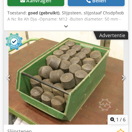
Aanvragen
Bellen
Toestand:
goed (gebruikt)
, Slijpsteen, slijpstaaf Chsdpfxob
A Nc Re Ah Dja -Opname: M12 -Buiten diameter: 50 mm -
Lengte: 65 mm -Aantal: 74 stuks -Verkoop: alleen compleet
-Gewicht: 28 kg
Advertentie
1
/
6
Slijpstenen