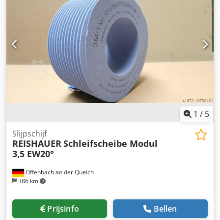
50% kortere slijptijden - 2x minder aankleedinspanning -
Verdubbel de levensduur van slijpschijven - Continue
consistente slijpprestaties - Aanzienlijk hogere
slijpparameters dan standaardgereedschappen !! ALS
NIEUW!!
1
/
5
Slijpschijf
REISHAUER
Schleifscheibe Modul
3,5 EW20°
Offenbach an der Queich
386 km
Prijsinfo
Bellen