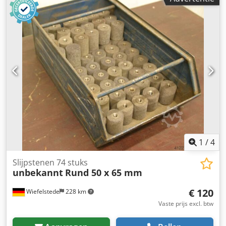
1
/
4
Slijpstenen 74 stuks
unbekannt
Rund 50 x 65 mm
€ 120
Wiefelstede
228 km
Vaste prijs excl. btw