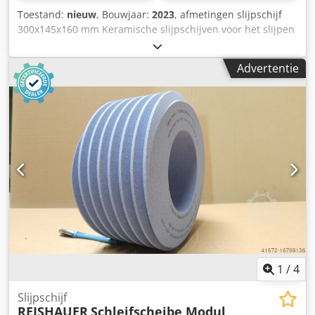
Toestand:
nieuw
, Bouwjaar:
2023
, afmetingen slijpschijf
300x145x160 mm Keramische slijpschijven voor het slijpen
van tandflanken - 145 mm breed Afmetingen volgens
machinetype Reishauer T1SP 300x145x160 M3.75 EW20°
Advertentie
3GG van 3M -Profileren volgens specificatiemodule m,
spoed gg, drukhoek EW Chedjul Ep Espfx Ah Doa
Voordelen: - Het risico op brandwonden door slijpen is
bijna nul - Maaltijden tot 50% verkort - 2x minder aankleed
inspanning - Verdubbel de levensduur van slijpschijven -
Continue consistente slijpprestaties - Aanzienlijk hogere
slijpparameters dan standaardgereedschappen !! ALS
NIEUW!!
1
/
4
Slijpschijf
REISHAUER
Schleifscheibe Modul