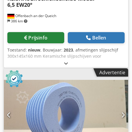
6,5 EW20°
Offenbach an der Queich
386 km
Prijsinfo
Bellen
Toestand:
nieuw
, Bouwjaar:
2023
, afmetingen slijpschijf
300x145x160 mm Keramische slijpschijven voor
tandflankslijpen - 145 mm breed Afmetingen volgens
machinetype Reishauer T1SP 300x145x160 M6.5 EW20°
Advertentie
2GG van 3M Csdpfx Ajuayq Esh Dsha -Profileren volgens
specificatiemodule m, spoed gg, drukhoek EW Voordelen: -
Het risico op brandwonden door slijpen is bijna nul - Tot
50% kortere slijptijden - 2 keer minder
aankleedinspanning - Verdubbel de levensduur van
slijpschijven - Continue consistente slijpprestaties -
Aanzienlijk hogere slijpparameters dan
standaardgereedschappen !! ALS NIEUW!!