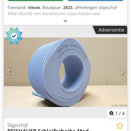
Toestand:
nieuw
, Bouwjaar:
2023
, afmetingen slijpschijf
300x145x160 mm Keramische slijpschijven voor
tandflankslijpen - 145 mm breed Afmetingen volgens
machinetype Reishauer T1SP 300x145x160 M4 EW20° 3GG
Advertentie
van 3M -Profileren volgens specificatiemodule m, spoed gg,
drukhoek EW Voordelen: - Het risico op brandwonden door
slijpen is bijna nul Codpfx Ahouayu Rj Djha - Tot 50%
kortere slijptijden - 2x minder aankleedinspanning -
Verdubbel de levensduur van slijpschijven - Continue
consistente slijpprestaties - Aanzienlijk hogere
slijpparameters dan standaardgereedschappen !! ALS
NIEUW!!
1
/
4
Slijpschijf
REISHAUER
Schleifscheibe Mod