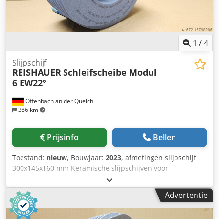
1
/
4
Slijpschijf
REISHAUER
Schleifscheibe Modul
6 EW22°
Offenbach an der Queich
386 km
Prijsinfo
Bellen
Toestand:
nieuw
, Bouwjaar:
2023
, afmetingen slijpschijf
300x145x160 mm Keramische slijpschijven voor
tandflankslijpen - 145 mm breed Afmetingen volgens
machinetype Reishauer T1SP 300x145x160 M6 EW22° 3GG
Advertentie
van 3M Codpfx Asuayt Toh Deha -Profileren volgens
specificatiemodule m, spoed gg, drukhoek EW Voordelen: -