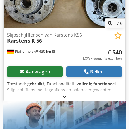
1
/
6
Slijpschijfflensen van Karstens K56
Karstens
K 56
€ 540
Pfaffenhofen
430 km
EXW vraagprijs excl. btw
Aanvragen
Bellen
Toestand:
gebruikt
, Functionaliteit:
volledig functioneel
,
Slijpschijfflens met tegenflens en balanceergewichten
Cedpfxoy Nlh Eo Ah Djha tweedelig, bestaande uit: •
Flensconus opname met conus gemarkeerd 508x10 -
90x203,2 en 015 022 001 0 • Tegenflens gemarkeerd
610x10-110x203,2 en 015 333 001 0, alsmede gemonteerde
verstelbare balanceergewichten Precisie-slijpschijfas voor
Karstens K56 rondslijpmachine, schijfboring H 203,20,