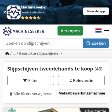
Machineseeker
Naar de app
Gratis in de store
Verkopen
Zoeken
/ ... / Gebruikte slijpschijven
Slijpschijven tweedehands te koop
(43)
Filter
Relevantie
Metaalbewerkingsmachines &
Alle filters verwijderen
Advertentie