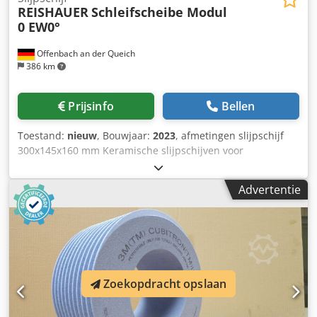
REISHAUER
Schleifscheibe Modul
0 EW0°
Offenbach an der Queich
386 km
Prijsinfo
Bellen
Toestand:
nieuw
, Bouwjaar:
2023
, afmetingen slijpschijf
300x145x160 mm Keramische slijpschijven voor
tandflankslijpen - 145 mm breed Afmetingen volgens
machinetype Reishauer T1SP 300x145x160 M0 EW00° 0GG
Advertentie
van 3M -zonder profilering volgens specificatiemodule m,
spoed gg, drukhoek EW Chodpouayp Ujfx Ah Dsa
Voordelen: - Het risico op brandwonden door slijpen is
bijna nul - Tot 50% kortere slijptijden - 2x minder
aankleedinspanning - Verdubbel de levensduur van
slijpschijven - Continue consistente slijpprestaties -
Zoekopdracht opslaan
Aanzienlijk hogere slijpparameters dan
standaardgereedschappen !! ALS NIEUW!!