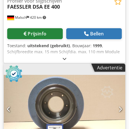
Profiler voor slijpschijven
FAESSLER
DSA EE 400
Malsch
420 km
Prijsinfo
Bellen
Toestand:
uitstekend (gebruikt)
, Bouwjaar:
1999
,
Schijfbreedte max. 15 mm Schijfdia. max. 110 mm Module
- max. 0,5 - 10 Invalshoek 15 - 25° Toerental 2800 tpm
Totaal benodigd vermogen 0,4 kW Machinegewicht ca. 0,02
Advertentie
t Benodigde ruimte ca. 0,4 x 0,2 x 0,2 m Voor het profileren
van slijpslakken voor tandflank-slijpmachines. Voor- en
nabewerken op de volgende modellen: NZA, AZA, RZ 300 E,
RZ 301 S, RZ 362 A, AM, ... Verstelplaat rechts met axiale
micrometerschroef Verstelplaat links met radiale
micrometerschroef Codpfjvibc Hsx Ah Doha 2 precisie-
motorspindels voor opname van diamantschijven.