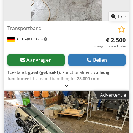
1
/
3
Transportband
€ 2.500
Beelen
193 km
vraagprijs excl. btw
Aanvragen
Bellen
Toestand:
goed (gebruikt)
, Functionaliteit:
volledig
functioneel
, transportbandlengte:
28.000 mm
,
transportbandbreedte:
1.000 mm
, diverse
transportbanden: 4 x 5,25 m, 1 x 8,00 m, breedte: 0,95 -
Advertentie
1,05 m Dsdpfx Amezr Ihdj Rjck Prijs voor losse
transportbanden op aanvraag.