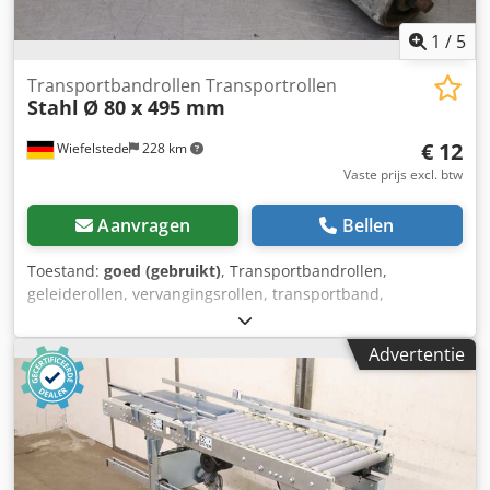
1
/
5
Transportbandrollen Transportrollen
Stahl
Ø 80 x 495 mm
€ 12
Wiefelstede
228 km
Vaste prijs excl. btw
Aanvragen
Bellen
Toestand:
goed (gebruikt)
, Transportbandrollen,
geleiderollen, vervangingsrollen, transportband,
rollenbaan, draagrollen -Roldiameter: 80 mm -Breedte van
de transportrol: 495 mm Dsdpov Tc U Sofx Am Reck -Totale
Advertentie
lengte: 530 mm -Asdiameter: 12 mm -Dubbele kant: 10 mm
-Aantal: 159 rollen beschikbaar -Prijs: per stuk -Gewicht:
2,6 kg/stuk