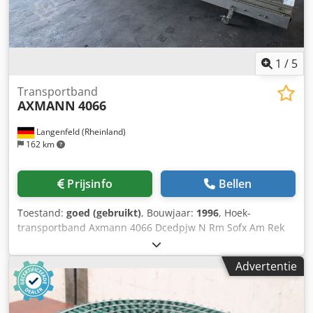
1
/
5
Transportband
AXMANN
4066
Langenfeld (Rheinland)
162 km
Prijsinfo
Bellen
Toestand:
goed (gebruikt)
, Bouwjaar:
1996
, Hoek-
transportband Axmann 4066 Dcedpjw N Rm Sofx Am Rek
Voorraadnummer: 503611 Machinetype/Apparaattype:
Hoek-transportband Fabrikant: Axmann Type: 4066
Advertentie
Bouwjaar: 1996 Hoek-transportband Loshoogte ca. 1290
mm + 370 mm verstelbereik Verrijdbaar op wielen
Hoekgedeelte ca. 2000 mm Loshoogte: 1290 mm (+ 370