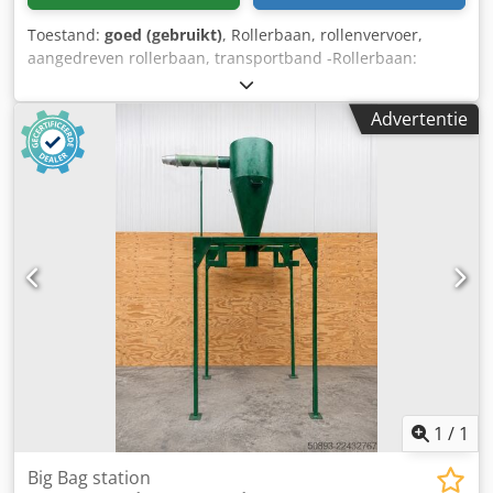
Toestand:
goed (gebruikt)
, Rollerbaan, rollenvervoer,
aangedreven rollerbaan, transportband -Rollerbaan:
aangedreven -Aandrijfmotor: Flender Himmel 0,37 kW met
regelreductiekast -Snelheid: 3,75 tot 70,2 m/min -
Advertentie
Rolbreedte: 140 mm Dcsdpjzq Aa Sofx Am Rek -
Roldiameter: 50 mm -Asafstand: 140 mm -Transportlengte:
ca. 4400 mm -Onderstel: in hoogte verstelbaar -
Afmetingen: 4480/360/H1045 mm -Gewicht: 131 kg
1
/
1
Big Bag station