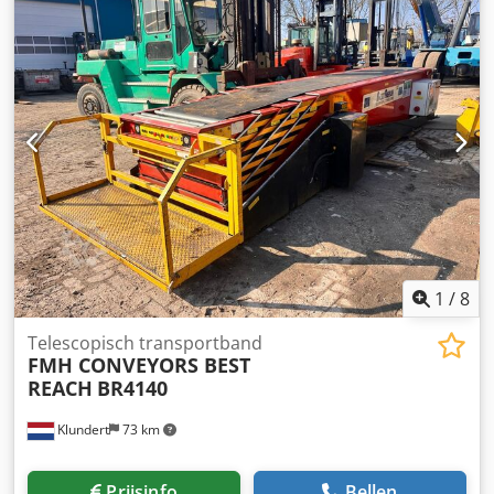
Aandrijving: 0,12 kW, zie foto van het typeplaatje -
Rollenbreedte: 365 mm -Rollendiameter: 48 mm -
Rollenafstand: 60 mm -Afzonderlijke componenten: zie
foto's -Afmetingen: 1715/640/H930 mm -Gewicht: 92 kg
Dsdozrvgnopfx Am Reck
1
/
8
Telescopisch transportband
FMH CONVEYORS BEST
REACH
BR4140
Klundert
73 km
Prijsinfo
Bellen