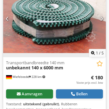
mm) Bandbreedte: 250 mm Bandlengte: ca. 4000 mm (2 x
2000 mm) Afstand tussen meenemers: 410 mm Hoogte van
de meenemers: 20 mm
1
/
5
Transportbandbreedte 140 mm
unbekannt
140 x 6000 mm
€ 180
Wiefelstede
228 km
Vaste prijs excl. btw
Aanvragen
Bellen
Toestand:
uitstekend (gebruikt)
, Rubberen