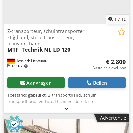
4500 x 950 x 2150 mm Gewicht: 280 kg in goede staat
1
/
10
Z-transporteur, schuintransporter,
stijgband, steile transporteur,
transportband
MTF- Technik
NL-LD 120
€ 2.800
Hessisch Lichtenau
323 km
Vaste prijs excl. btw
Aanvragen
Bellen
Toestand:
gebruikt
, Z-transportband, schuin
transportband, verticaal transportband, steil
transportband, transportband met MTF-technologie, type
NL-LD 120 Machine-nr.: 27237 Bouwjaar 2014 Transport
Advertentie
snelheid: 6 m/min. Transport hoogte: ca. 1800 mm
(onderkant transportband) Transport breedte: 410 mm
Afstand tussen de meeneemstukken: elke 300 mm Hoogte