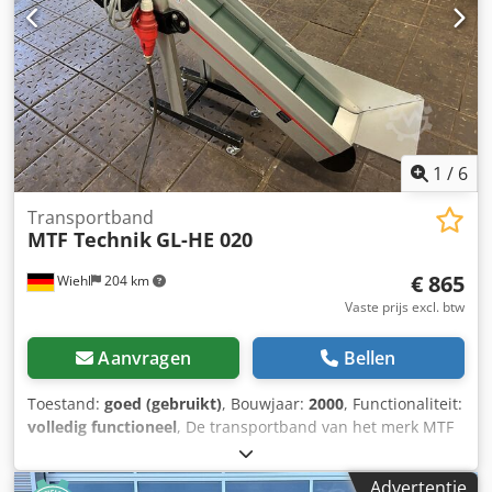
1
/
6
Transportband
MTF Technik
GL-HE 020
€ 865
Wiehl
204 km
Vaste prijs excl. btw
Aanvragen
Bellen
Toestand:
goed (gebruikt)
, Bouwjaar:
2000
, Functionaliteit:
volledig functioneel
, De transportband van het merk MTF
is te koop: Lengte: 1300 mm Totale breedte: 260 mm plus
motor 150 mm Effectieve breedte: 160 mm Dedpfx Amsy
Advertentie