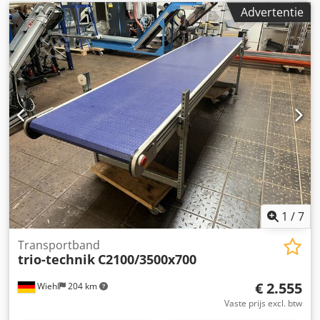
Advertentie
1
/
7
Transportband
trio-technik
C2100/3500x700
€ 2.555
Wiehl
204 km
Vaste prijs excl. btw