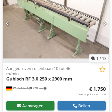
van de meeneemstukken: 20 mm Motorvermogen: ca. 0,18
kW Netspanning: 400 Volt, 50 Hz - Aandrijving via een SEW-
tandwielmotor met ketting - Transporthelling traploos
verstelbaar - Rubber transportband met transportvleugels
(meeneemstukken) en zijdelingse golfvormige rand -
Afdekplaten kunnen worden verwijderd - Afvoerzijde met
trechter, diameter 390 mm - Verplaatsbaar op 4
zwenkwielen Benodigde ruimte (L x B x H): 4500 x 950 x
2150 mm Gewicht: 280 kg In goede staat. Dsdpezqvv Tofx
Am Rjck
1
/
13
Aangedreven rollenbaan 10 tot 46
m/min
Gubisch
RF 3.0 250 x 2900 mm
€ 1.750
Wiefelstede
228 km
Vaste prijs excl. btw
Aanvragen
Bellen