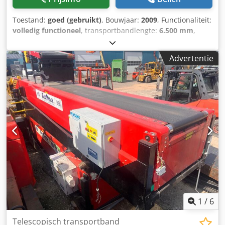
Toestand:
goed (gebruikt)
, Bouwjaar:
2009
, Functionaliteit:
volledig functioneel
, transportbandlengte:
6.500 mm
,
transportbandbreedte:
800 mm
, totale lengte:
21.500 mm
,
ingangsspanning:
380 V
, MACHINE: Telescopic Boom
Advertentie
Conveyor BRAND: FMH Conveyors. Best Reach TYPE:
BR4140 YEAR: 2009 LENGTH RETRACTED: 6.5m LENGTH
EXTENDED: 21.5m Dodpfx Amowhc Ugj Rock
1
/
6
Telescopisch transportband