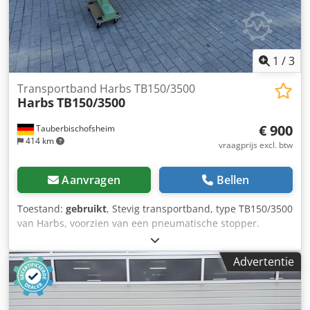
1
/
3
Transportband Harbs TB150/3500
Harbs
TB150/3500
€ 900
Tauberbischofsheim
414 km
vraagprijs excl. btw
Aanvragen
Bellen
Toestand:
gebruikt
, Stevig transportband, type TB150/3500
van Harbs, voorzien van een pneumatische stopper.
Technische specificaties: Dodpfx Amezrx Nfo Reck -
Bandbreedte: 150 mm - Lengte: 3.500 mm
Advertentie