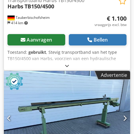
Transportband Harbs TB150/4500
Harbs
TB150/4500
€ 1.100
Tauberbischofsheim
414 km
vraagprijs excl. btw
Aanvragen
Bellen
Toestand:
gebruikt
, Stevig transportband van het type
TB150/4500 van Harbs, voorzien van een hydraulische
afvoer (exclusief hydraulische pomp). Technische
specificaties: Djdpfx Amozrx Nlj Rock - Bandbreedte: 150
Advertentie
mm - Lengte: 4.500 mm