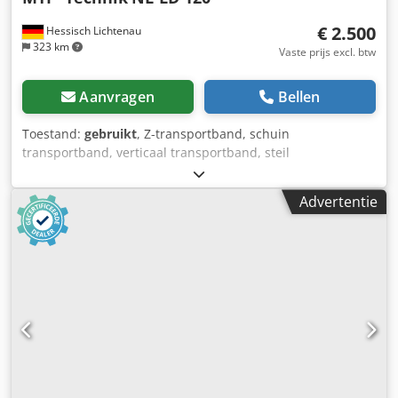
€ 2.500
Hessisch Lichtenau
323 km
Vaste prijs excl. btw
Aanvragen
Bellen
Toestand:
gebruikt
, Z-transportband, schuin
transportband, verticaal transportband, steil
transportband, transportband met MTF-technologie, type
NL-LD 120 Machine-nr.: 27238, bouwjaar 2014
Advertentie
Transportsnelheid: 6 m/min. Transporthoogte: ca. 1800
mm (onderkant transportband) Transportbreedte: 410 mm
Afstand tussen de meeneemstukken: elke 300 mm Hoogte
van de meeneemstukken: 20 mm Motorvermogen: ca. 0,18
kW Netspanning: 400 volt, 50 Hz Dedpezqvwdefx Am Rjck -
Aandrijving via SEW-tandwielmotor met ketting -
Transportschuinheid traploos verstelbaar - Rubberen
transportband met transportvleugels (meeneemstukken)
en zijdelingse gegolfde rand - Afdekplaten kunnen worden
verwijderd - Afvoerzijde met trechter, Ø 390 mm - Mobiel,
verrijdbaar op 4 zwenkwielen Benodigde ruimte (l x b x h):