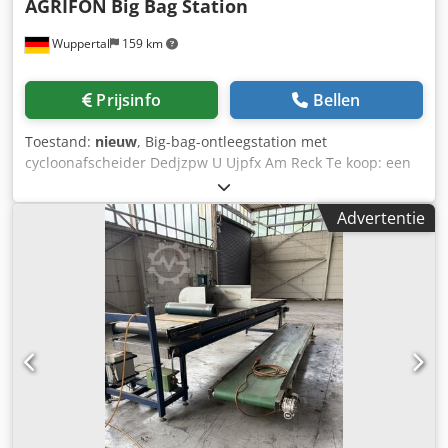
AGRIFON
Big Bag Station
Wuppertal
159 km
Prijsinfo
Bellen
Toestand:
nieuw
, Big-bag-ontleegstation met
cycloonafscheider Dedjzpw U Ujpfx Am Reck Te koop: een
big-bag-ontleegstation met een geïntegreerde
cycloonafscheider, ideaal voor het stofarm verwerken en
Advertentie
afvoeren van uiteenlopende bulkgoederen zoals
kunststofgranulaat, gemalen materiaal, poeder of
gerecycleerde materialen. De installatie verkeert in een
volledig functionele staat en is direct beschikbaar. Een
bezichtiging is op elk moment mogelijk in ons magazijn in
Wuppertal.