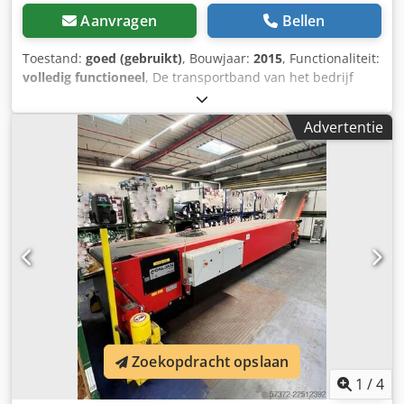
Aanvragen
Bellen
Toestand:
goed (gebruikt)
, Bouwjaar:
2015
, Functionaliteit:
volledig functioneel
, De transportband van het bedrijf
trio-technik staat te koop. Hieronder volgen de technische
specificaties: Lengte: 3500 mm Bruikbare breedte: 700 mm
Advertentie
Kunststof lamellenband, blauw Hittebestendig tot 90
graden Dsdpszqz Stefx Am Rsck In hoogte verstelbaar: 600
mm - 1100 mm
Zoekopdracht opslaan
1
/
4