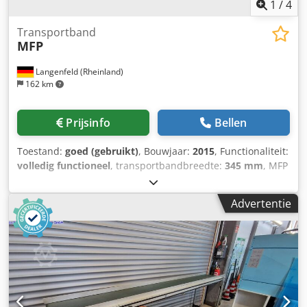
1
/
4
Transportband
MFP
Langenfeld (Rheinland)
162 km
Prijsinfo
Bellen
Toestand:
goed (gebruikt)
, Bouwjaar:
2015
, Functionaliteit:
volledig functioneel
, transportbandbreedte:
345 mm
, MFP
hoekbandtransporteur Artikelnummer: 503713 Type
machine/apparaat: bandtransporteur Fabrikant: MFP Type:
Advertentie
hoekbandtransporteur Bouwjaar: 2015 met kunststof
geleidplaatbanden Dcodpfx Aszrna Tem Rok 200 cm x 60
cm x 150 cm (70 cm inloop) Aansluitstekker: 16 A
Bandbreedte: 345 mm Afstand tussen de ribben: 300 mm
Hoogte van de ribben: 30 mm