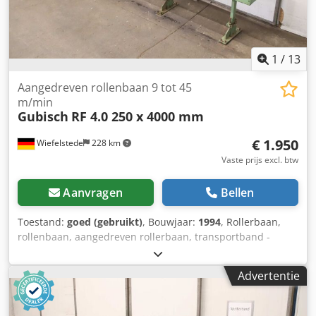
1
/
13
Aangedreven rollenbaan 9 tot 45
m/min
Gubisch
RF 4.0 250 x 4000 mm
€ 1.950
Wiefelstede
228 km
Vaste prijs excl. btw
Aanvragen
Bellen
Toestand:
goed (gebruikt)
, Bouwjaar:
1994
, Rollerbaan,
rollenbaan, aangedreven rollerbaan, transportband -
Fabrikant: Gubisch, aangedreven rollerbaan type RF 4.0
Dcedpfx Ajzq Abcsm Rek -Aandrijfmotor: Lenze 0,37 kW
Advertentie
met regelmechanisme -Snelheid: 9 tot 45 m/min -
Rollenbreedte: 250 mm -Rollerdiameter: 83 mm -
Asafstand: 130 mm -Transportlengte: ca. 4000 mm -