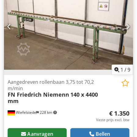
Onderstel: in hoogte verstelbaar -Afmetingen:
4000/360/H1050 mm -Gewicht: 328 kg
1
/
9
Aangedreven rollenbaan 3,75 tot 70,2
m/min
FN Friedrich Niemenn
140 x 4400
mm
€ 1.350
Wiefelstede
228 km
Vaste prijs excl. btw
Aanvragen
Bellen