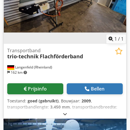
1
/
1
Transportband
trio-technik
Flachförderband
Langenfeld (Rheinland)
162 km
Prijsinfo
Bellen
Toestand:
goed (gebruikt)
, Bouwjaar:
2009
,
transportbandlengte:
3.450 mm
, transportbandbreedte:
480 mm
, loshoogte:
1.150 mm
, Transportband Trio-
technologie L 4 - B 04 Voorraadnr.: 503446 Type machine/
Type apparaat: Transportband Fabrikant: Trio-Technik