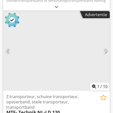
uitvoertransportband of verbindingstransportband Weinig
LTB 120/4500 Dcedpfx Amezrx Iue Rsk Technische
specificaties: - Lengte van het transportband: 4.500 mm -
Advertentie
Breedte van het transportband: 120 mm
1
/
10
Z-transporteur, schuine transporteur,
opvoerband, steile transporteur,
transportband
MTF- Technik
NL-LD 120