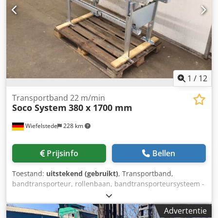
1
/
12
Transportband 22 m/min
Soco System
380 x 1700 mm
Wiefelstede
228 km
Prijsinfo
Bellen
Toestand:
uitstekend (gebruikt)
, Transportband,
bandtransporteur, rollenbaan, bandtransporteursysteem -
Fabrikant: Soco, transportband met rollenbaan en
pneumatische uitrusting -Snelheid: 22 m/min -
Advertentie
Bandbreedte: 380 mm -Transportlengte: 740 mm -