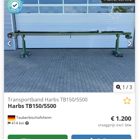
Ugqfe Reck Dwarslatten: 14 stuks, 20 mm hoog
Bandsnelheid vast: 6 m/min Leitplaat: 70 mm hoog
Verplaatsbaar (op wielen) Afgiftehoogte: max. 1010 mm
Kleine trechter
1
/
3
Transportband Harbs TB150/5500
Harbs
TB150/5500
€ 1.200
Tauberbischofsheim
414 km
vraagprijs excl. btw