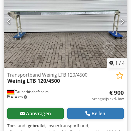
1
/
4
Transportband Weinig LTB 120/4500
Weinig
LTB 120/4500
€ 900
Tauberbischofsheim
414 km
vraagprijs excl. btw
Aanvragen
Bellen
Toestand:
gebruikt
, Invoertransportband,