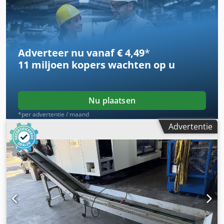
Type: Vlakke transportband Bouwjaar: 2009 Dcodpfx Amjxa
Am Do Rsk Hoogte verstelbaar van 400 mm - 1150 mm
Loshoogte: 1150 Vlakke transportband: Bandbreedte: 480
mm Bandlengte: 3450 mm
Adverteer nu vanaf € 4,49
*
11 miljoen kopers
wachten op u
Nu plaatsen
*per advertentie / maand
Advertentie