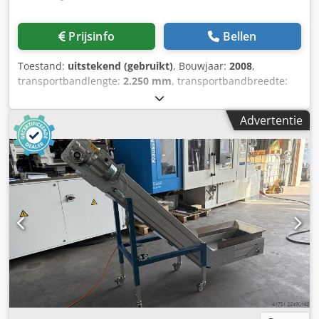
Prijsinfo
Bellen
Toestand:
uitstekend (gebruikt)
, Bouwjaar:
2008
,
transportbandlengte:
2.250 mm
, transportbandbreedte:
600 mm
, Uitrusting:
Typeplaat beschikbaar
,
Voorraadnummer: 503508 Machine-/apparatuursoort:
Advertentie
Transportband Fabrikant: MK Maschinenbau Kitz GmbH
Type: GUF-P 2000 AF 2550-600 Bouwjaar: 2008 -
Bandtransporteur voor lichte en middelzware goederen.
Dsdpfx Aouiwrrjm Reck Vlakke transportband:
Bandbreedte: 600 mm Bandlengte: 2250 mm
Draagvermogen: 75 kg