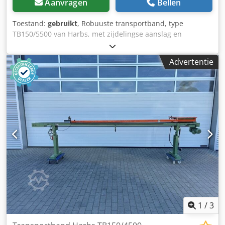
Aanvragen
Bellen
Toestand:
gebruikt
, Robuuste transportband, type
TB150/5500 van Harbs, met zijdelingse aanslag en
mechanische aandrukaanordening. Technische gegevens:
- Bandbreedte: 150 mm Dcodozrx Nrjpfx Am Rsk - Lengte:
Advertentie
5.500 mm
1
/
3