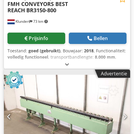
FMH CONVEYORS BEST
REACH
BR3150-800
Klundert
73 km
Prijsinfo
Bellen
Toestand:
goed (gebruikt)
, Bouwjaar:
2018
, Functionaliteit:
volledig functioneel
, transportbandlengte:
8.000 mm
,
transportbandbreedte:
800 mm
, totale lengte:
23.000 mm
,
vermogen:
4,5 kW (6,12 pk)
, ingangsfrequentie:
50 Hz
,
Advertentie
ID43709 MACHINE: Telescopic Boom Conveyor BRAND: FMH
Conveyors Best Reach TYPE: BR3150-800 YEAR: 2018
Dcedpfx Aowhdd Nsm Rjk LENGTH RETRACTED: 8m
LENGTH EXTENDED: 23m