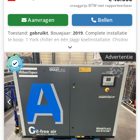
vraagprijs BTW niet rapporteerbaar
Aanvragen
Bellen
Toestand:
gebruikt
, Bouwjaar:
2019
, Complete installatie
te koop: 1 York chiller en één Jäggi koelinstallatie. Chsdov
Npgmspfx Aqija
Advertentie