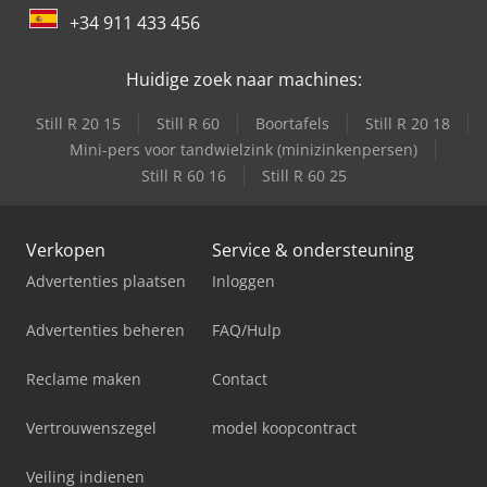
mono-cycloon gemakkelijk monteren met 2 gaten in de
+34 911 433 456
achterwand van je filtercabine. Volg ons voor nieuwe
campagnes⭐ ☀️ 2 JAAR GARANTIE ☀️ ☀️Wir hebben CE-
certificaten voor al onze machines en ATEX-certificaten
Huidige zoek naar machines:
voor de nodige machines.☀️
Still R 20 15
Still R 60
Boortafels
Still R 20 18
Mini-pers voor tandwielzink (minizinkenpersen)
Still R 60 16
Still R 60 25
Verkopen
Service & ondersteuning
Advertenties plaatsen
Inloggen
Advertenties beheren
FAQ/Hulp
Reclame maken
Contact
Vertrouwenszegel
model koopcontract
Veiling indienen