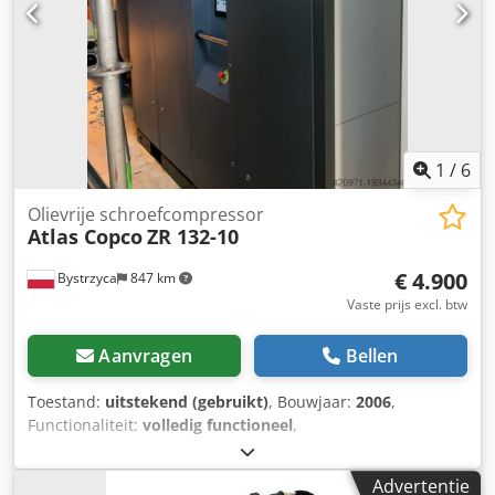
1
/
6
Olievrije schroefcompressor
Atlas Copco
ZR 132-10
€ 4.900
Bystrzyca
847 km
Vaste prijs excl. btw
Aanvragen
Bellen
Toestand:
uitstekend (gebruikt)
, Bouwjaar:
2006
,
Functionaliteit:
volledig functioneel
,
machine-/voertuignummer:
API621725
, Te koop: Atlas
COPCO ZR 132 compressor met filters, 125 KW Chjdjwrm T
Advertentie
Ijpfx Aqiea