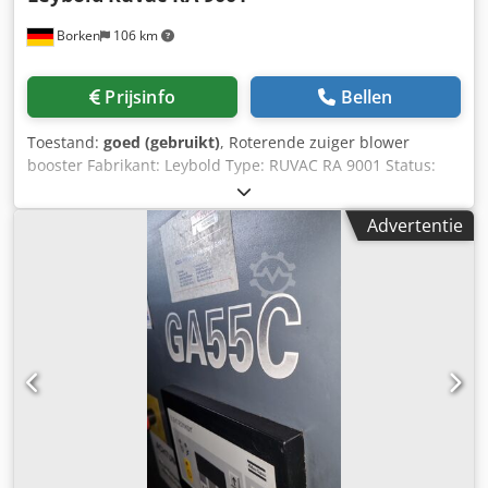
Borken
106 km
Prijsinfo
Bellen
Toestand:
goed (gebruikt)
, Roterende zuiger blower
booster Fabrikant: Leybold Type: RUVAC RA 9001 Status:
Herbouwd en getest en onderhouden beschikbaar
Inclusief: nieuwe verf, nieuwe lagers van de motor,
Advertentie
elektrische controle Garantie: tot 12 maanden levertijd: in
voorraad Csdpfx Aod Hh Nvjqijha