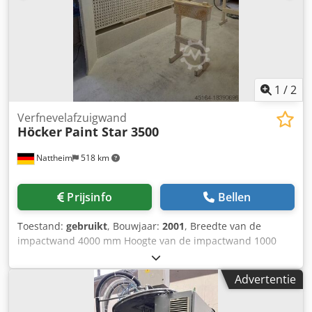
actualiteit van de verstrekte informatie.
1
/
2
Verfnevelafzuigwand
Höcker
Paint Star 3500
Nattheim
518 km
Prijsinfo
Bellen
Toestand:
gebruikt
, Bouwjaar:
2001
, Breedte van de
impactwand 4000 mm Hoogte van de impactwand 1000
mm Buitenafmetingen: 4600 x 1500 mm 2 x 1,5 kW
motoren totale nominale volumestroom 7000 m³/h rechter
Advertentie
en linker zuigmond met 300 mm D Opslaglocatie: Garbsen
Chodpovvizkefx Aqisa