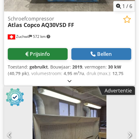
1
/
6
Schroefcompressor
Atlas Copco
AQ30VSD FF
Zuchwil
572 km
Prijsinfo
Bellen
Toestand:
gebruikt
, Bouwjaar:
2019
, vermogen:
30 kW
(40,79 pk)
, volumestroom:
4,95 m³/u
, druk (max.):
12,75
bar
, Luchtcompressor Atlas Copco AQ30VSD FF Chjdpfexk U
Arjx Aqisa Fabrikant: Atlas Copco Type: AQ30VSD FF
Advertentie
Bouwjaar: 2019 Plaats van vervaardiging: België Maximale
druk: 12,75 bar Vermogen: 30 kW Persluchtcapaciteit: 4,95
m³/min Volumestroom: 82,5 l/s, 174,8 cfm, 4,95 m³/min
Motorvermogen: 40 pk Motortoerental: 8600 tpm Gewicht:
702 kg Stroomvoorziening: 400 V, 50 Hz, 3 fasen Type:
Olievrij ISO-klasse: 8573-1 Klasse 0 Besturing: Elektronikon
Graphic Uitrusting: SMARTLINK Herkomst: Gemaakt in
België Wij garanderen niet de juistheid, volledigheid en