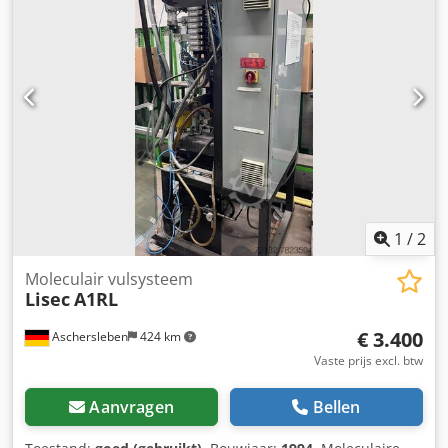
1
/
2
Moleculair vulsysteem
Lisec
A1RL
€ 3.400
Aschersleben
424 km
Vaste prijs excl. btw
Aanvragen
Bellen