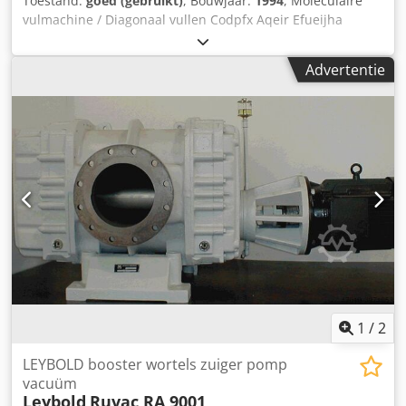
Toestand:
goed (gebruikt)
, Bouwjaar:
1994
, Moleculaire
vulmachine / Diagonaal vullen Codpfx Aqeir Efueijha
Gewicht 520 kg
Advertentie
1
/
2
LEYBOLD booster wortels zuiger pomp
vacuüm
Leybold
Ruvac RA 9001