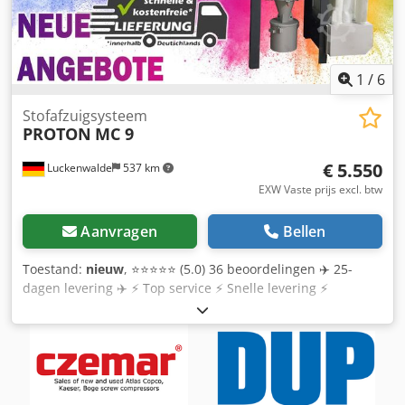
1
/
6
Stofafzuigsysteem
PROTON
MC 9
€ 5.550
Luckenwalde
537 km
EXW Vaste prijs excl. btw
Aanvragen
Bellen
Toestand:
nieuw
, ⭐⭐⭐⭐⭐ (5.0) 36 beoordelingen ✈️ 25-
dagen levering ✈️ ⚡️ Top service ⚡️ Snelle levering ⚡️
Geweldige ondersteuning! Energieklasse A+++✅✅✅✅
✳️Behalten Bescherm uw liquiditeit! We bieden
verschillende financieringsmodellen om ervoor te zorgen
dat uw investering de grootste kans op succes heeft. Neem
vandaag nog contact met ons op voor meer informatie over
onze huurkoop-, garantie- of leaseprogramma's. ✳️ 9