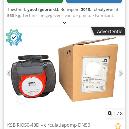
Toestand:
goed (gebruikt)
, Bouwjaar:
2013
, totaalgewicht:
560 kg
, Technische gegevens van de pomp: • Fabrikant:
KSB Csdpfxsydv I Ds Am Aerf • Type: ETIC D 65 / 45-1 •
Capaciteit: Q = 45 m³/u • Opvoerhoogte: H = 182,19 m •
Advertentie
Bouwjaar: 2013 • Flensaansluitingen (visueel DN150 – zie
foto’s) • Robuuste, industriële constructie • Pomp
gedemonteerd uit industriële installatie Elektromotor: •
Fabrikant: Siemens • Vermogen: 37 kW • Voeding: 3-fasen •
Toerental: ca. 2950 tpm (50 Hz) • Industriële uitvoering,
koeling IC411 • Montage: IM B3 • Motor gemonteerd op
frame samen met de pomp Staat: • Technische staat:
gebruikt • Visueel normale gebruikssporen, geen scheuren
of beschadigingen aan de behuizing • Assen en flenzen
compleet (zichtbaar op de foto’s) • Wordt verkocht als set:
pomp + motor + frame Aanvullende informatie: • Ideaal
voor industriële toepassingen: procesinstallaties, energie,
chemie, proceswater • Prijs geldt per stuk.
1
/
8
KSB RIO50-40D – circulatiepomp DN50