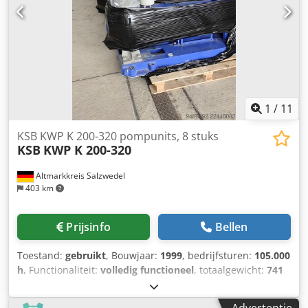
cooling water and various industrial process applications -
Immediately available - Inspection welcome - Loading
assistance available We have a large stock of industrial
pumps, valves, electric motors, heat exchangers and
process equipment available. Please contact us for pricing,
additional pictures or transport options. SURPLUS –
Industrial Solutions From Surplus to 2nd Life
1
/
11
KSB KWP K 200-320 pompunits, 8 stuks
KSB
KWP K 200-320
Altmarkkreis Salzwedel
403 km
Prijsinfo
Bellen
Toestand:
gebruikt
, Bouwjaar:
1999
, bedrijfsturen:
105.000
h
, Functionaliteit:
volledig functioneel
, totaalgewicht:
741
kg
, totale lengte:
1.940 mm
, totale breedte:
870 mm
, totale
hoogte:
1.300 mm
, volumestroom:
425 m³/u
, bedrijfsdruk: