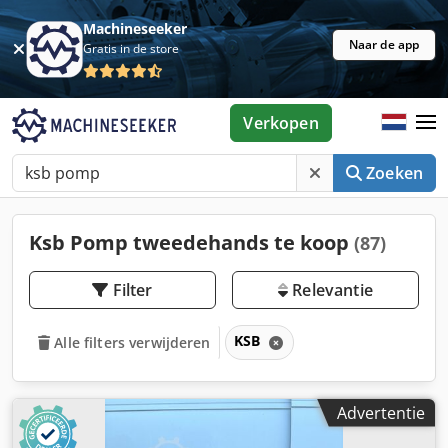
Machineseeker
Naar de app
Gratis in de store
Verkopen
Zoeken
Ksb Pomp tweedehands te koop
(87)
Filter
Relevantie
KSB
Alle filters verwijderen
Advertentie