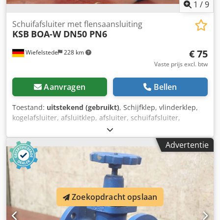
1
/
9
Schuifafsluiter met flensaansluiting
KSB
BOA-W DN50 PN6
€ 75
Wiefelstede
228 km
Vaste prijs excl. btw
Aanvragen
Bellen
Toestand:
uitstekend (gebruikt)
, Schijfklep, vlinderklep,
kogelafsluiter, afsluitklep, afsluiter, schuifafsluiter,
membraanklep, membraan-afsluiter, flensafsluiter
Crjdperp Ikrofx Am Ajf - Fabrikant: KSB, schuifafsluiter
Advertentie
afsluiter type BOA-W - Aansluiting: DN 50 PN 6 - Aantal: 3
kleppen beschikbaar - Prijs: per stuk - Afmetingen:
230/140/H260 mm - Gewicht: 8,6 kg/stuk
Zoekopdracht opslaan