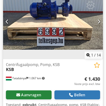
1
/
14
Centrifugaalpomp, Pomp, KSB
KSB
€ 1.430
Tatabánya
1.067 km
Vaste prijs excl. btw
Aanvragen
Bellen
Toestand:
gebruikt
, Centrifugaalpomp, pomp, KSB Etabloc-