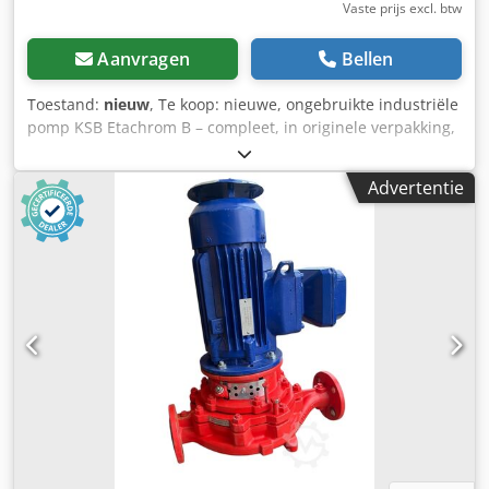
Vaste prijs excl. btw
Aanvragen
Bellen
Toestand:
nieuw
, Te koop: nieuwe, ongebruikte industriële
pomp KSB Etachrom B – compleet, in originele verpakking,
met fabrieksdocumentatie. De pomp is bedoeld voor
industriële en procesmatige toepassingen – hoogwaardige
Advertentie
uitvoering, geproduceerd in Duitsland. Technische
gegevens (volgens typeplaatje): Fabrikant: KSB Serie/type:
Etachrom B Capaciteit (Q): 18,0 m³/u Opvoerhoogte (H):
45,0 m Waaierdiameter: Ø 181 mm Toerental: 2904 tpm
Werkdruk: PN10 Medium viscositeit: 1,0 mm²/s Bouwjaar:
2023 Productie: Made in Germany Certificeringen: CE, EAC,
UKCA Staat: Nieuw – magazijnstaat Nooit in gebruik
geweest Originele kartonnen verpakking Gebruiks- en
montagehandleiding inbegrepen Staat zoals afgebeeld
Toepassingen: industriële installaties Crodpfx Asyhhqxjm
Aef procestechnische systemen koelinstallaties,
proceswater ingenieurs- en productie-installaties