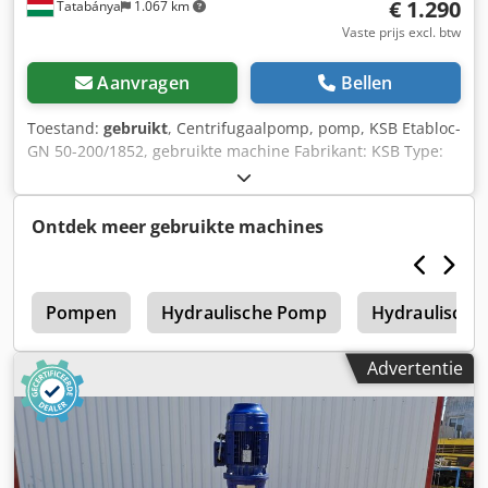
€ 1.290
Tatabánya
1.067 km
Vaste prijs excl. btw
Aanvragen
Bellen
Toestand:
gebruikt
, Centrifugaalpomp, pomp, KSB Etabloc-
GN 50-200/1852, gebruikte machine Fabrikant: KSB Type:
KSB Etabloc-GN 50-200/1852 Bouwjaar: 2003 Totale
afmetingen: Breedte: 810 mm Diepte: 350 mm Hoogte: 400
mm Gewicht: 130 kg Elektrische gegevens: 400 V; 18,5 kW;
Ontdek meer gebruikte machines
32,5 A Crsdpfx Asy Nnnbsm Aef Capaciteit: 72 m³/u
Opvoerhoogte: 51 meter
c
Pompen
Hydraulische Pomp
Hydraulische
Advertentie