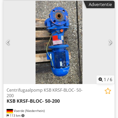
Bouwjaar: 1992 P-Nr.: 5-L40-757 504/3 V: 9,70 l/s H: 12m
Advertentie
Cjdpfx Amoiztv Ne Aerf n: 1450 1/min Voor levering:
Proefdraaien
1
/
6
Centrifugaalpomp KSB KRSF-BLOC- 50-
200
KSB
KRSF-BLOC- 50-200
Voerde (Niederrhein)
113 km