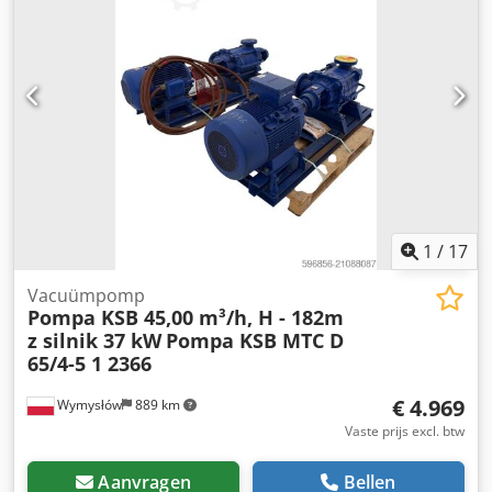
hand van het typeplaatje.
1
/
17
Vacuümpomp
Pompa KSB 45,00 m³/h, H - 182m
z silnik 37 kW
Pompa KSB MTC D
65/4-5 1 2366
€ 4.969
Wymysłów
889 km
Vaste prijs excl. btw
Aanvragen
Bellen