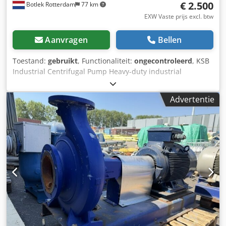
€ 2.500
Botlek Rotterdam
77 km
EXW Vaste prijs excl. btw
Aanvragen
Bellen
Toestand:
gebruikt
, Functionaliteit:
ongecontroleerd
, KSB
Industrial Centrifugal Pump Heavy-duty industrial
centrifugal pump complete with a high-efficiency Siemens
IE3 electric motor, mounted on a steel base frame. The
Advertentie
unit has been professionally dismantled from an industrial
production facility and is available immediately from our
warehouse in Rotterdam, The Netherlands. Suitable for
water, cooling water and a wide range of industrial
process applications. Technical Specifications -Pump
Manufacturer: KSB -Pump Type: Industrial Centrifugal
Pump -Motor Manufacturer: Siemens -Motor Efficiency: IE3
Premium Efficiency Codpfezltmlox Am Asrf -Motor Power:
55 kW -Voltage: 400 / 690 V -Frequency: 50 / 60 Hz -Speed:
1482 rpm (50 Hz) -Protection Class: IP55 -Mounting: Steel
base frame -Condition: Used -Location: Rotterdam, The
Netherlands SURPLUS – Industrial Solutions From Surplus