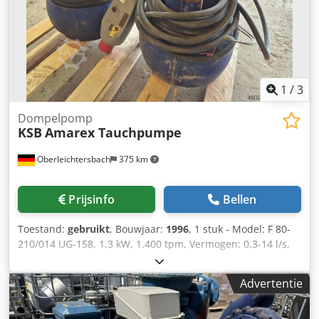
1
/
3
Dompelpomp
KSB
Amarex Tauchpumpe
Oberleichtersbach
375 km
Prijsinfo
Bellen
Toestand:
gebruikt
, Bouwjaar:
1996
, 1 stuk - Model: F 80-
210/014 UG-158, 1,3 kW, 1.400 tpm, Vermogen: 0,3-14 l/s,
opvoerhoogte: 4,4 – 0,9 m, bouwjaar 1995 Cjdpfxozr H Rqo
Am Asrf 1 stuk - Model: F 100-210/024 YG-190, 2,4 kW,
Advertentie
1.450 tpm, Vermogen: 0,3-35 l/s, opvoerhoogte: 8,5 – 1,5 m,
bouwjaar 1996