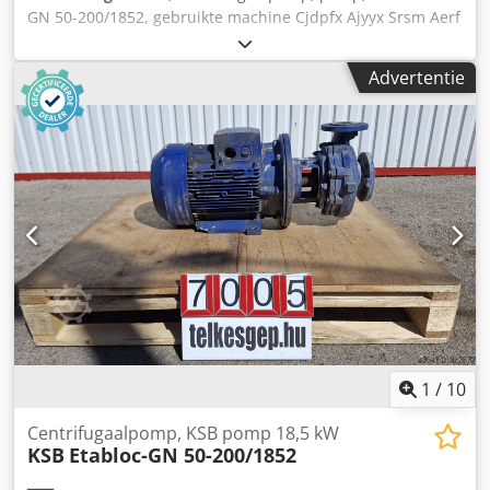
GN 50-200/1852, gebruikte machine Cjdpfx Ajyyx Srsm Aerf
Fabrikant: KSB Type: KSB Etabloc-GN 50-200/1852
Bouwjaar: 2007 Totale afmetingen: Breedte: 810 mm
Advertentie
Diepte: 350 mm Hoogte: 400 mm Gewicht: 130 kg
Elektrische gegevens: 400 V; 19,5 kW; 32,5 A Debiet: 85
m³/u Opvoerhoogte: 69,5–58,5 meter
1
/
10
Centrifugaalpomp, KSB pomp 18,5 kW
KSB
Etabloc-GN 50-200/1852