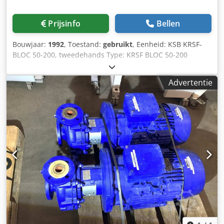
Prijsinfo
Bellen
Bouwjaar:
1992
, Toestand:
gebruikt
, Eenheid: KSB KRSF-
BLOC 50-200, tweedehands Type: KRSF BLOC 50-200
Model: Centrifugaalpomp - ook filtraatwaterpomp
bouwjaar: 1992 P-Nr.: 5-L40-757 504/2 V: 9,70 l/s H: 12m n:
Advertentie
1450 1/min Voor levering: Proefdraaien Crodpfx Amjiztvas
Asf