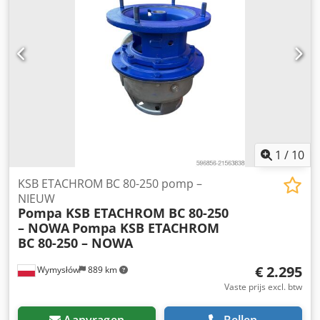
Opvoerhoogte H: 12 m Waaierdiameter: 191 mm Toerental:
1459 tpm Bouwjaar: 2021 Aansluitingen: flens MOTOR
Fabrikant: Siemens Vermogen: 0,55 kW Voeding: 400 V, 50
Hz Toerental: ca. 1440 tpm Rendementsklasse: IE3
Uitvoering: ATEX Ex II 2G Credoywu Haspfx Am Asf
Beveiliging: PTC TOESTAND Zeer goede staat Compleet
apparaat Lichte sporen van opslag zichtbaar Technisch
volledig functioneel TOEPASSINGEN Industriële installaties
HVAC-systemen Water- en vloeistofcirculatie
Productiefaciliteiten Explosiegevaarlijke zones
1
/
10
KSB ETACHROM BC 80-250 pomp –
NIEUW
Pompa KSB ETACHROM BC 80-250
– NOWA
Pompa KSB ETACHROM
BC 80-250 – NOWA
€ 2.295
Wymysłów
889 km
Vaste prijs excl. btw