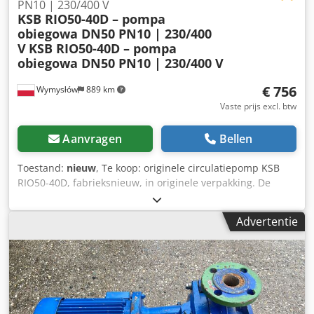
PN10 | 230/400 V
KSB RIO50-40D – pompa
obiegowa DN50 PN10 | 230/400
V
KSB RIO50-40D – pompa
obiegowa DN50 PN10 | 230/400 V
€ 756
Wymysłów
889 km
Vaste prijs excl. btw
Aanvragen
Bellen
Toestand:
nieuw
, Te koop: originele circulatiepomp KSB
RIO50-40D, fabrieksnieuw, in originele verpakking. De
pomp is geschikt voor verwarmings- en koelsystemen,
evenals toepassingen in de gebouwentechniek en
Advertentie
industrie. Cjdpfx Ameyhhmge Aerf ⸻ Technische
gegevens: • Fabrikant: KSB • Model/type: RIO50-40D • ID-
nummer: 29 132 136 • Voeding: 230V, 3~ 400V / 50Hz •
Aantal snelheden: 3 • Vermogensopname (P1): 180 / 240 /
330 W • Nominale diameter: DN50 • Aansluiting: flens •
Bedrijfsdruk: PN6 / PN10 • Max. mediumtemperatuur: