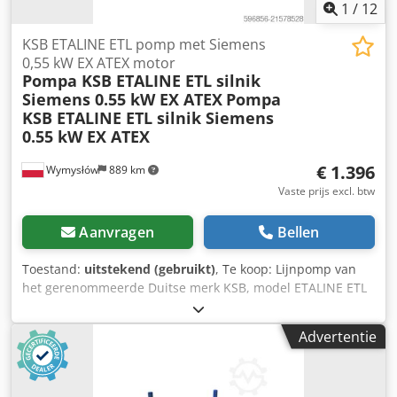
1
/
12
KSB ETALINE ETL pomp met Siemens
0,55 kW EX ATEX motor
Pompa KSB ETALINE ETL silnik
Siemens 0.55 kW EX ATEX
Pompa
KSB ETALINE ETL silnik Siemens
0.55 kW EX ATEX
€ 1.396
Wymysłów
889 km
Vaste prijs excl. btw
Aanvragen
Bellen
Toestand:
uitstekend (gebruikt)
, Te koop: Lijnpomp van
het gerenommeerde Duitse merk KSB, model ETALINE ETL
032-032-200, compleet met Siemens motor. Het apparaat is
ontworpen voor gebruik in industriële installaties,
Advertentie
verwarmingssystemen, koelsystemen en watercirculatie.
TECHNISCHE GEGEVENS POMP Fabrikant: KSB Model:
ETALINE ETL 032-032-200 Capaciteit Q: 4,0 m³/h