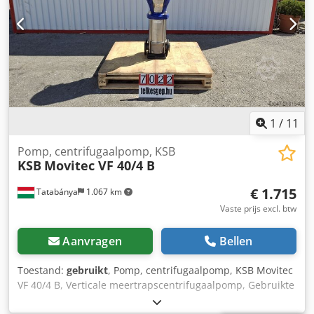
1
/
11
Pomp, centrifugaalpomp, KSB
KSB
Movitec VF 40/4 B
€ 1.715
Tatabánya
1.067 km
Vaste prijs excl. btw
Aanvragen
Bellen
Toestand:
gebruikt
, Pomp, centrifugaalpomp, KSB Movitec
VF 40/4 B, Verticale meertrapscentrifugaalpomp, Gebruikte
apparatuur Fabrikant: KSB (Movitec serie) Type: Movitec VF