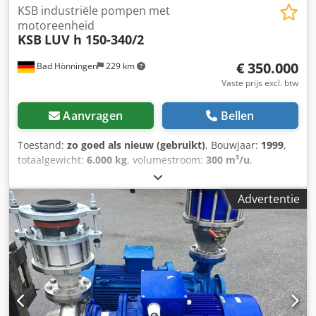
KSB industriële pompen met
motoreenheid
KSB
LUV h 150-340/2
€ 350.000
Bad Hönningen
229 km
Vaste prijs excl. btw
Aanvragen
Bellen
Toestand:
zo goed als nieuw (gebruikt)
, Bouwjaar:
1999
,
totaalgewicht:
6.000 kg
, volumestroom:
300 m³/u
,
ingangsfrequentie:
50 Hz
, toerental (max.):
2.950 rpm
, KSB
Industriële pompen: 1 ongebruikt, 3 gebruikt KSB
Advertentie
Centrifugaalpomp + Motorunit LUV h 150-340/2
Productinformatie: Fabrikant: KSB (Klein, Schanzlin &
Becker AG) Model: LUv 5/2 F9 30-605 Bouwjaar: 1968
Herkomst: Fabriek Frankenthal (Pfalz), Duitsland Staat:
Gebruikt, maar in goede staat ⚙️ Technische gegevens -
Pomp: Type: LUv 125/252/2 Debiet (Q): 300 m³/u
Opvoerhoogte (H): 210 m (mFLS) Toerental: 2950 tpm
Serienummer (A-nr): 2-151-134 874/2 ⚡ Technische