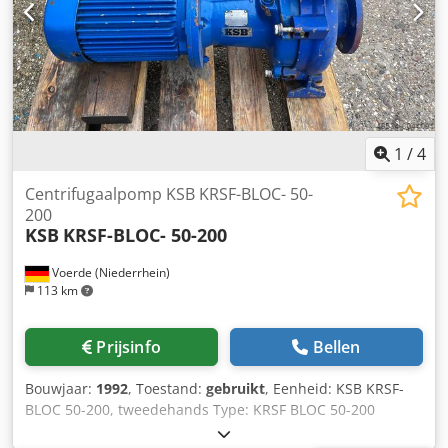
130°C • Beschermingsklasse: IP44 • Isolatieklasse: H •
Gewicht: ca. 14,1 kg • Productie: EU ⸻ Staat: • Nieuw,
ongebruikt • Originele KSB-verpakking • Fabrieksinstructie
inbegrepen • Staat exact zoals op de foto's ⸻
Toepassing: • CV-installaties • Verwarmings- en
koelsystemen • Industriële en commerciële gebouwen
1
/
4
Centrifugaalpomp KSB KRSF-BLOC- 50-
200
KSB
KRSF-BLOC- 50-200
Voerde (Niederrhein)
113 km
Prijsinfo
Bellen
Bouwjaar:
1992
, Toestand:
gebruikt
, Eenheid: KSB KRSF-
BLOC 50-200, tweedehands Type: KRSF BLOC 50-200
Model: Centrifugaalpomp - ook filtraatwaterpomp