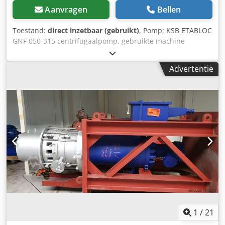
Aanvragen
Bellen
Toestand:
direct inzetbaar (gebruikt)
, Pomp; KSB ETABLOC
GNF 050-315 centrifugaalpomp, gebruikte machine
Fabrikant: KSB ETABLOC Type: GNF 050-315 Totale
afmetingen: Breedte: 510 mm Diepte: 420 mm Hoogte: 700
Advertentie
mm Gewicht: 55 kg Crjdpfx Ajyh D H Tsm Asf Elektrische
gegevens: 400 V; 1450 tpm Debiet: 30 m³/u Opvoelhoogte:
26 m Bouwjaar: 2010
1
/
21