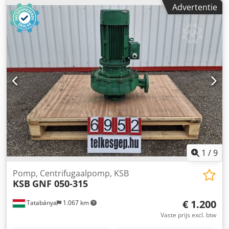
40/4 B Bouwjaar: 2018 Totale afmetingen: 430 x 350 x 1310
Advertentie
mm Gewicht: 118 kg Elektrische specificaties: Crodpfxjy H
Nbks Am Ajf Vermogen: 15 kW (13,2 kW) Frequentie: 50 Hz
Nominaal toerental (n fix): 2950 tpm Technische
specificaties: Debiet / Opvoerhoogte (Q/H): 38,7 m³/u / 84 m
Rendement: 76% (MEI ≥ 0,70) Asafdichtingstype: Code 15 E
Werkdruk/temperatuur (P/T): PN16, -20 / +120 °C
Aansluiting: PN16/25 NW80 Beschrijving: Hoogwaardige
industriële pomp in verticale uitvoering.
1
/
9
Pomp, Centrifugaalpomp, KSB
KSB
GNF 050-315
€ 1.200
Tatabánya
1.067 km
Vaste prijs excl. btw