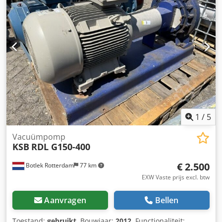
1
/
5
Vacuümpomp
KSB
RDL G150-400
€ 2.500
Botlek Rotterdam
77 km
EXW Vaste prijs excl. btw
Aanvragen
Bellen
Toestand:
gebruikt
, Bouwjaar:
2012
, Functionaliteit: