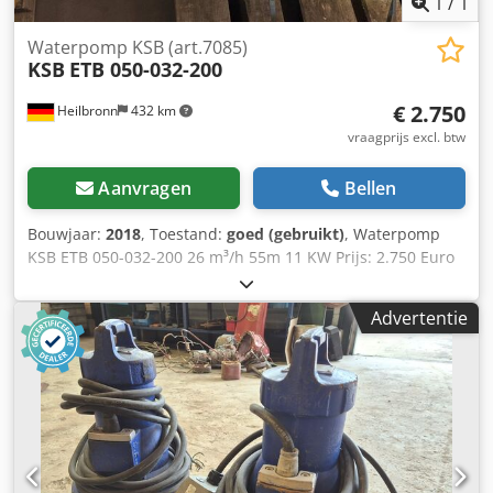
1
/
1
Waterpomp KSB (art.7085)
KSB
ETB 050-032-200
€ 2.750
Heilbronn
432 km
vraagprijs excl. btw
Aanvragen
Bellen
Bouwjaar:
2018
, Toestand:
goed (gebruikt)
, Waterpomp
KSB ETB 050-032-200 26 m³/h 55m 11 KW Prijs: 2.750 Euro
Contactpersoon: Dhr. Rainer Eckerle Credpfxsi E Icie Am
Aef
Advertentie