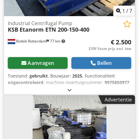
to 2nd Life
1
/
7
Industrial Centrifugal Pump
KSB
Etanorm ETN 200-150-400
€ 2.500
Botlek Rotterdam
77 km
EXW Vaste prijs excl. btw
Aanvragen
Bellen
Toestand:
gebruikt
, Bouwjaar:
2025
, Functionaliteit:
ongecontroleerd
, machine-/voertuignummer:
9975850977
00010001
, KSB Etanorm ETN 200-150-400 Industrial
Centrifugal Pump Csdszlq Uyspfx Am Aerf High-quality KSB
Advertentie
Etanorm centrifugal process pump in excellent mechanical
condition. The pump has been professionally dismantled
from an industrial production facility and is available
immediately from our warehouse in Rotterdam, The
Netherlands. - Complete pump set on steel base frame -
Heavy-duty industrial execution - Suitable for water,