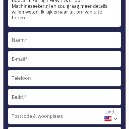
Naam*
E-mail*
Telefoon
Bedrijf
Land
Postcode & woonplaats