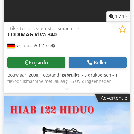
1
/
13
Etikettendruk- en stansmachine
CODIMAG
Viva 340
Neuhausen
445 km
Prijsinfo
Bellen
Bouwjaar:
2000
, Toestand:
gebruikt
, - 5 drukpersen - 1
flexodrukmachine met laklaag - 6 UV-drogeenheden
(luchtgekoeld) - Roterende stansmachine Dsdjy H U Uiepfx
Ap Dock - GAP Master - BST videosysteem voor
Advertentie
webinspectie Volledig roterend, 355,6 mm Maximale
webbreedte: 340 mm Minimale webbreedte: 120 mm