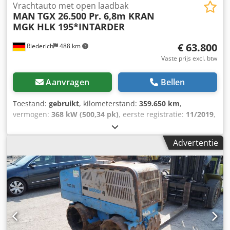
Vrachtauto met open laadbak
MAN
TGX 26.500 Pr. 6,8m KRAN
MGK HLK 195*INTARDER
€ 63.800
Riederich
488 km
Vaste prijs excl. btw
Aanvragen
Bellen
Toestand:
gebruikt
, kilometerstand:
359.650 km
,
vermogen:
368 kW (500,34 pk)
, eerste registratie:
11/2019
,
brandstoftype:
diesel
, totaalgewicht:
26.000 kg
,
asconfiguratie:
3 assen
, remmen:
retarder
, kleur:
rood
,
Advertentie
soort overbrenging:
automatisch
, emissieklasse:
Euro 6
,
laadruimte inhoud:
17 m³
, laadruimte lengte:
6.800 mm
,
laadruimtebreedte:
2.480 mm
, laadruimtehoogte:
1.000
mm
, Bouwjaar:
2019
, Uitrusting:
ABS, airconditioning,
elektronisch stabiliteitsprogramma (ESP), kraan,
roetfilter, standkachel
, TGX 26.500 platformwagen 6,80 m
met achterkraan MGK HLK 195 HPa3 opvouwbaar *
Uitschuifbaar tot 10,43 m, laadvermogen 1.330 kg * MAN