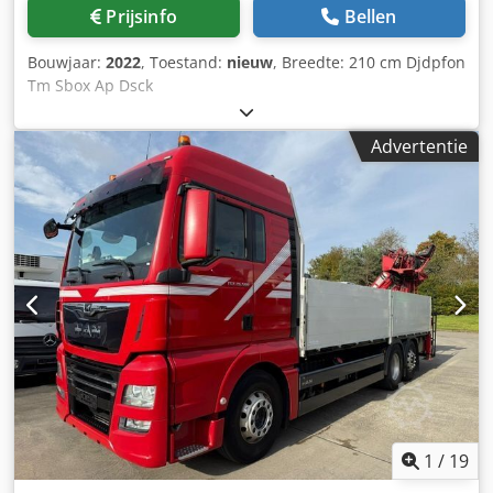
Prijsinfo
Bellen
Bouwjaar:
2022
, Toestand:
nieuw
, Breedte: 210 cm Djdpfon
Tm Sbox Ap Dsck
Advertentie
1
/
19