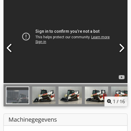
1
/
16
Machinegegevens