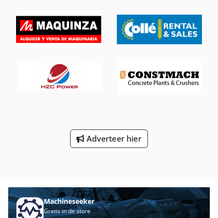
kraan, standkachel
, MAN TGS 26.360 / 6x4 PLATFORM 6,60
m + KRAAN + AFSTANDSBEDIENING Geïmporteerd /
SCHADEVRIJ IN GOEDE STAAT! ? BOUWJAAR: 2009 ?
KILOMETERSTAND: 431.000 km UITRUSTING: ? ABS ? ASR ?
STUURBEKRACHTIGING ? ELEKTRISCHE RAMEN ?
ELEKTRISCHE SPIEGELS ? MOTORREM ? TACHOGRAAF
Dcodpsrkyrmsfx Ap Dsk LAADBAK: 660 x 245 x 60 cm (L x B
x H) LAADVERMOGEN: 10.000 kg TOTAALGEWICHT: 26.000
kg WIELBASIS: 515/135 cm BANDENMAAT: 315/80R22,5
OPHANGING: VOOR: BLADVERING ACHTER: LUCHTVERING
KRAAN: PM 30 SP + AFSTANDSBEDIENING TEL: * KUBA –
POLS, ENGELS, DUITS, ITALIAANS * SEBASTIAN – POLS,
DUITS, ITALIAANS, ???? * LASZLO – HONGAARS * COSTEL –
ROEMEENS (Romana: wij verzorgen alle
Adverteer hier
exportformaliteiten inclusief kenteken) * RADEK – ?????
Machineseeker
Gratis in de store