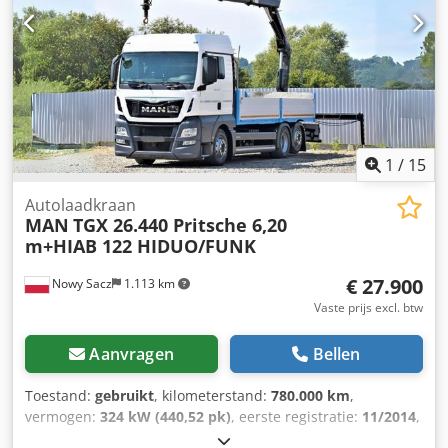
1
/
15
Autolaadkraan
MAN
TGX 26.440 Pritsche 6,20
m+HIAB 122 HIDUO/FUNK
€ 27.900
Nowy Sacz
1.113 km
Vaste prijs excl. btw
Aanvragen
Bellen
Toestand:
gebruikt
, kilometerstand:
780.000 km
,
vermogen:
324 kW (440,52 pk)
, eerste registratie:
11/2014
,
brandstoftype:
diesel
, totaalgewicht:
26.000 kg
,