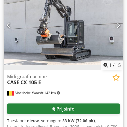
1
/
15
Midi graafmachine
CASE
CX 105 E
Moerbeke-Waas
142 km
Prijsinfo
Toestand:
nieuw
, vermogen:
53 kW (72,06 pk)
,
brandstoftype:
diesel
, Bouwjaar:
2026
, Leeggewicht: 9.780