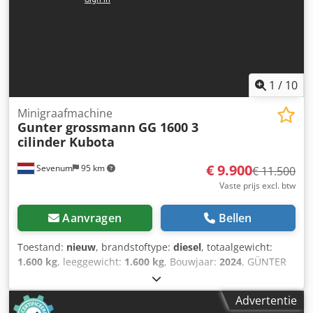
1
/
10
Minigraafmachine
Gunter grossmann
GG 1600 3
cilinder Kubota
€ 9.900
Sevenum
95 km
€ 11.500
Vaste prijs excl. btw
Aanvragen
Bellen
Toestand:
nieuw
, brandstoftype:
diesel
, totaalgewicht:
1.600 kg
, leeggewicht:
1.600 kg
, Bouwjaar:
2024
, GÜNTER
GROSSMANN GG1600 MINI GRAAFMACHINE 3 cilinder
KUBOTA Günter Grossmann GG1600 kubota Dankzij een
Advertentie
nauwe samenwerken tussen Günter Grossmann en Kubota