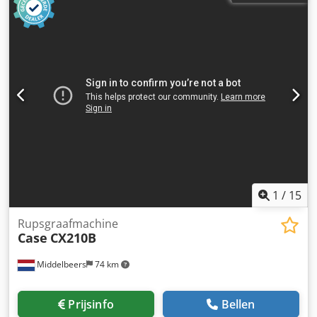
Leeggewicht: 10.500 kg Functioneel CE-markering: ja Staat
Technische staat: zeer goed Optische staat: zeer goed
Codjwybvaspfx Aqpsrf Financiële informatie Prijs: op
aanvraag Verdere informatie Neem contact op met Ernst
van Hek voor meer informatie.
1
/
15
Rupsgraafmachine
Case
CX210B
Middelbeers
74 km
Prijsinfo
Bellen