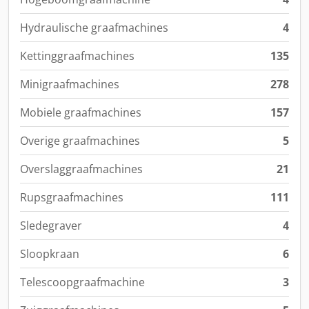
Hydraulische graafmachines
4
Kettinggraafmachines
135
Minigraafmachines
278
Mobiele graafmachines
157
Overige graafmachines
5
Overslaggraafmachines
21
Rupsgraafmachines
111
Sledegraver
4
Sloopkraan
6
Telescoopgraafmachine
3