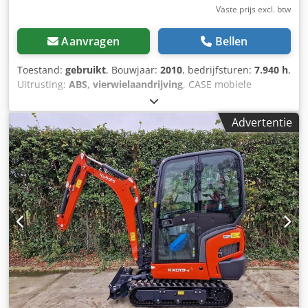
Vaste prijs excl. btw
Aanvragen
Bellen
Toestand:
gebruikt
, Bouwjaar:
2010
, bedrijfsturen:
7.940 h
,
Uitrusting:
ABS, vierwielaandrijving
, CASE mobiele
graafmachine Type: WX165 (hydraulische graafmachine)
Typegoedkeuringsnummer: N211 Motorfabrikant: Case
Advertentie
Motorvermogen: 105 kW Cjdezripcepfx Aqporf
Bedrijfstijden: 7940 uur Toelaatbaar totaalgewicht: 18000
kg Transportlengte: 8,19 m Transportbreedte: 1,91 m
Transporthoogte: 2,89 m Kleur: geel - Bediening met
joystick - Egaliseerblad - Camera Wij ondersteunen u graag
ook op het gebied van financiering/leasing, in
samenwerking met onze partners. Alle gegevens onder
voorbehoud. Fouten en tussenverkoop voorbehouden.