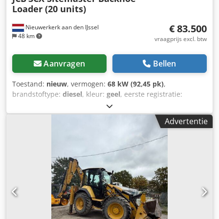
Loader (20 units)
€ 83.500
Nieuwerkerk aan den IJssel
48 km
vraagprijs excl. btw
Aanvragen
Bellen
Toestand:
nieuw
, vermogen:
68 kW (92,45 pk)
,
brandstoftype:
diesel
, kleur:
geel
, eerste registratie:
06/2026
, Bouwjaar:
2026
, Uitrusting:
airconditioning
,
Modeljaar: 2024 Aandrijving: Wiel Aantal cilinders: 4
Advertentie
Motorinhoud: 4.400 cc Ledig gewicht: 8.135 kg Afmetingen
(L x B x H): 565 x 235 x 361 cm = Bedrijfsinformatie = WIJ
ZORGEN VOOR DE OPLOSSING, U ZORGT VOOR DE
RESULTATEN. Zonder grenzen. Van Vliet is de officiële
importeur van MAN Truck & Bus SE voor verschillende
Afrikaanse landen. We bieden uitgebreide ondersteuning
met uitstekende after-sales services, zoals het leveren van
onderdelen en het organiseren van (lokale) trainingen.
Csdpfjzrgctox Aqpsrf