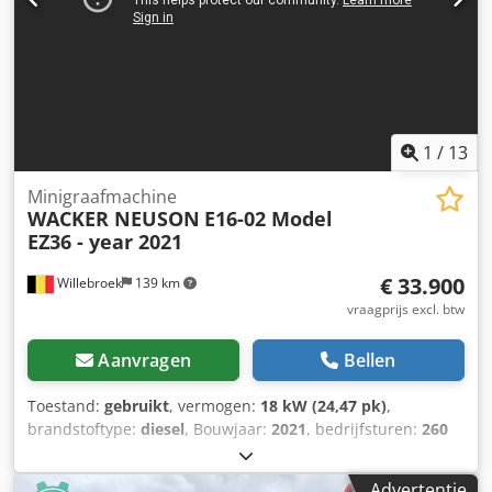
1
/
13
Minigraafmachine
WACKER NEUSON
E16-02 Model
EZ36 - year 2021
€ 33.900
Willebroek
139 km
vraagprijs excl. btw
Aanvragen
Bellen
Toestand:
gebruikt
, vermogen:
18 kW (24,47 pk)
,
brandstoftype:
diesel
, Bouwjaar:
2021
, bedrijfsturen:
260
h
, 260 bedrijfsuren – Rupsgraafmachine 3972 KG –
Snelwisselsysteem – Extra functies – 2 x bak – 18,2 kW
Advertentie