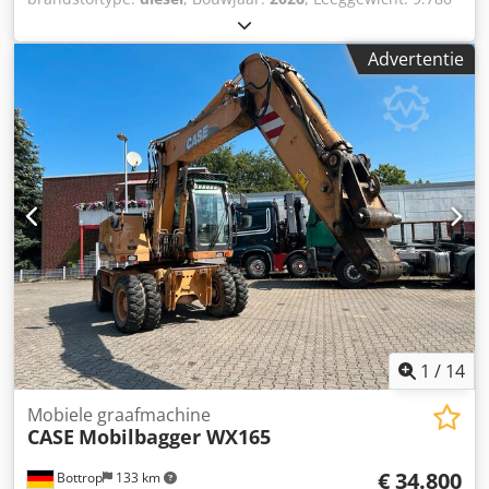
kg Neem contact op met KEY-TEC Sales voor meer
informatie. Csdpfezrrw Asx Aqporf
Advertentie
1
/
14
Mobiele graafmachine
CASE
Mobilbagger WX165
€ 34.800
Bottrop
133 km