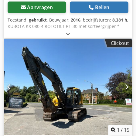
Aanvragen
Bellen
Toestand:
gebruikt
, Bouwjaar:
2016
, bedrijfsturen:
8.381 h
,
KUBOTA KX 080-4 ROTOTILT RT-30 met sorteergrijper *
Bouwjaar 2016 * Snelwisselsysteem * Rubberen
rupsbanden in zeer goede staat * Airconditioning Codpfx
Clickout
Ajzpb Tusqporf * Schaafblad * Zwenkgiek * Radio * Duitse
machine
1
/
15