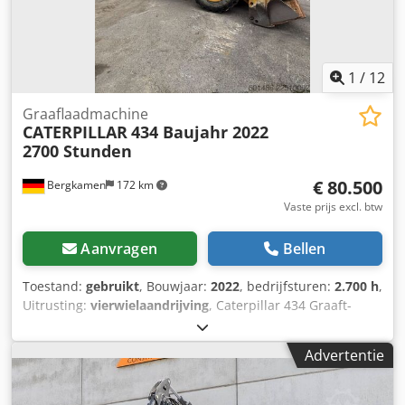
1
/
12
Graaflaadmachine
CATERPILLAR
434 Baujahr 2022
2700 Stunden
€ 80.500
Bergkamen
172 km
Vaste prijs excl. btw
Aanvragen
Bellen
Toestand:
gebruikt
, Bouwjaar:
2022
, bedrijfsturen:
2.700 h
,
Uitrusting:
vierwielaandrijving
, Caterpillar 434 Graaft-
laadcombinatie 2700 uur * Modelnummer: 434 *
Bouwjaar: 2022 Crodpfx Aqezr Tqwspef * Bedrijfsgewicht:
Advertentie
9.520 kg * Uitstekende staat