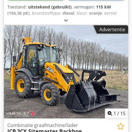
Toestand:
uitstekend (gebruikt)
, vermogen:
115 kW
(156,36 pk)
, brandstoftype:
diesel
, kleur:
oranje
, eerste
registratie:
07/2013
, Bouwjaar:
2012
, bedrijfsturen:
15.109
h
, Algemene informatie Bouwjaar: 2012 Serienummer:
Advertentie
DCH210R5NCEAH2500 Technische informatie Aantal
cilinders: 4 Leeggewicht: 22.600 kg Functioneel
Werkbreedte: 300 cm CE-markering: ja Staat Technische
staat: zeer goed Optische staat: zeer goed Financiële
informatie Prijs: op aanvraag Garantie Garantie: Van eerste
eigenaar, volledig dealeronderhouden, direct inzetbaar! -
80% rupsloopwerk - Inclusief 3 bakken: 1300 mm, 450 mm
en 2000 mm slotenbak Csdpfx Aqsy En Ndjporf - Optioneel
met TOPCON 3D-systeem uit 2021
1
/
15
Combinatie graafmachine/lader
JCB
3CX Sitemaster Backhoe