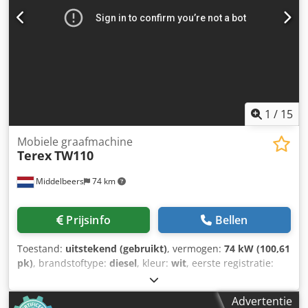
1
/
15
Mobiele graafmachine
Terex
TW110
Middelbeers
74 km
Prijsinfo
Bellen
Toestand:
uitstekend (gebruikt)
, vermogen:
74 kW (100,61
pk)
, brandstoftype:
diesel
, kleur:
wit
, eerste registratie:
10/2008
, Bouwjaar:
2008
, bedrijfsturen:
8.275 h
, Algemene
informatie Bouwjaar: 2008 Serienummer: TW01100392
Advertentie
Technische informatie Aantal cilinders: 4 Aandrijving: Wiel