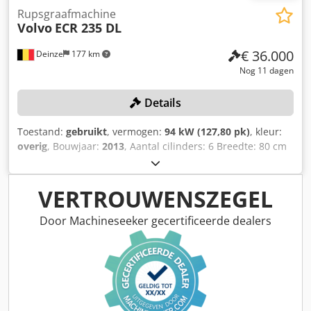
Rupsgraafmachine
Volvo
ECR 235 DL
€ 36.000
Deinze
177 km
Nog 11 dagen
Details
Toestand:
gebruikt
, vermogen:
94 kW (127,80 pk)
, kleur:
overig
, Bouwjaar:
2013
, Aantal cilinders: 6 Breedte: 80 cm
Breedte van de rupsbanden: 8 cm Serienummer:
E00210468 Motor: Volvo D6 H Aantal cilinders: 6
Motorvermogen: 128 kW Graafdiepte: 6,71 m Maximale
VERTROUWENSZEGEL
reikwijdte: 10,1 m Breekkracht: 142 kN Bedrijfstijden: 5397
uur Vermogen: 129 kW CE-conform: ja Breedte van de
Door Machineseeker gecertificeerde dealers
kettingen: 800 mm Cedozrv U Eopfx Aqperf Staat:
Gebruikssporen, motorfoutmelding