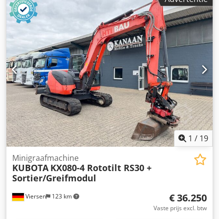
motor – Levelblad – = Verdere informatie = Bouwjaar: 2021
Codpfoy Hpklsx Aqperf Modeljaar: 2021 Toepassing: Bouw
Aandrijving: Rups Leeggewicht: 3.972 kg CE-markering: ja
Neem contact op met Miguel Cubas voor meer informatie.
= Bedrijfsinformatie = Wij zijn gevestigd tussen Antwerpen
en Brussel langs de A12-snelweg, dichtbij de haven van
Antwerpen. Openingstijden: maandag t/m vrijdag
doorlopend van 8.30 tot 19.00 uur.
1
/
19
Minigraafmachine
KUBOTA
KX080-4 Rototilt RS30 +
Sortier/Greifmodul
€ 36.250
Viersen
123 km
Vaste prijs excl. btw