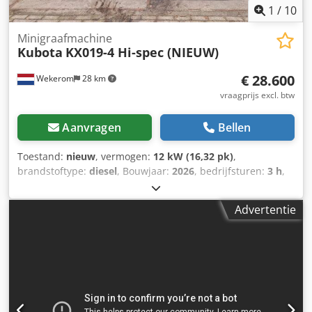
1
/
10
Minigraafmachine
Kubota
KX019-4 Hi-spec (NIEUW)
€ 28.600
Wekerom
28 km
vraagprijs excl. btw
Aanvragen
Bellen
Toestand:
nieuw
, vermogen:
12 kW (16,32 pk)
,
brandstoftype:
diesel
, Bouwjaar:
2026
, bedrijfsturen:
3 h
,
Bouwjaar: 2026 Toepassingsgebied: bouw Aandrijving:
rupsbanden Leeggewicht: 1.900 kg Werkbreedte: 100 cm
Advertentie
CE-markering: ja Algemene staat: zeer goed Credpfx Ajzp
Ux Rsqpof Technische staat: zeer goed Visuele staat: zeer
goed