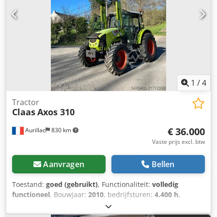
luchtgeveerde bestuurdersstoel, dakluik, in hoogte en
helling verstelbare stuurkolom, verwarming zonder airco
Voorlader met parallellogram, zonder derde functie
Verkoop onder margeregeling conform § 25a UStG Locatie:
null
1
/
4
Tractor
Claas
Axos 310
€ 36.000
Aurillac
830 km
Vaste prijs excl. btw
Aanvragen
Bellen
Toestand:
goed (gebruikt)
, Functionaliteit:
volledig
functioneel
, Bouwjaar:
2010
, bedrijfsturen:
4.400 h
,
vermogen:
55,16 kW (75,00 pk)
,
machine-/voertuignummer:
A2204DAA2203584
, Uitrusting: