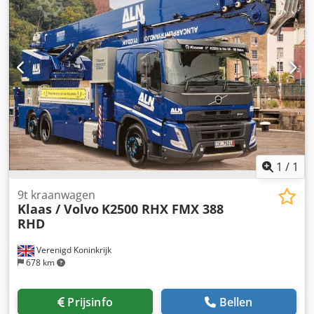
1
/
1
9t kraanwagen
Klaas / Volvo
K2500 RHX FMX 388
RHD
Verenigd Koninkrijk
678 km
Prijsinfo
Bellen