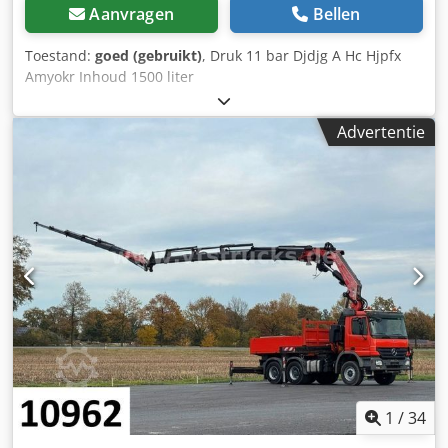
Aanvragen
Bellen
Toestand:
goed (gebruikt)
, Druk 11 bar Djdjg A Hc Hjpfx
Amyokr Inhoud 1500 liter
Advertentie
1
/
34