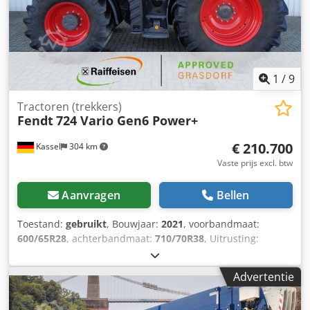
tegengewicht Fouten en tussentijdse verkoop
voorbehouden. Interne voertuignummer: 11539
1
/
9
Tractoren (trekkers)
Fendt
724 Vario Gen6 Power+
€ 210.700
Kassel
304 km
Vaste prijs excl. btw
Aanvragen
Bellen
Toestand:
gebruikt
, Bouwjaar:
2021
, voorbandmaat:
600/65R28
, achterbandmaat:
710/70R38
, Uitrusting:
luchtdrukrem
,
Advertentie