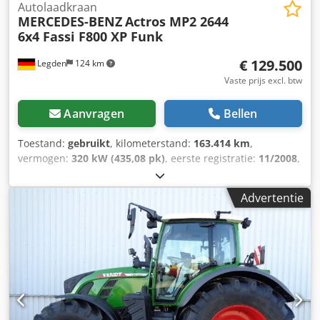
Autolaadkraan
MERCEDES-BENZ
Actros MP2 2644
6x4 Fassi F800 XP Funk
€ 129.500
Legden
124 km
Vaste prijs excl. btw
Aanvragen
Bellen
Toestand:
gebruikt
, kilometerstand:
163.414 km
,
vermogen:
320 kW (435,08 pk)
, eerste registratie:
11/2008
,
brandstoftype:
diesel
, totaalgewicht:
26.000 kg
,
asconfiguratie:
3 assen
, remmen:
retarder
, kleur:
rood
,
Advertentie
soort overbrenging:
halfautomatisch
, emissieklasse:
Euro
4
, totale breedte:
2.550 mm
, totale hoogte:
4.000 mm
,
Uitrusting:
ABS, airconditioning, kraan, standkachel
,
Mercedes-Benz Actros 2644 - MP2 - Blad/blad vering - 6x4
aandrijving Dedsxttrqspfx Amyskr - Omringende
waarschuwingslichten - Lampenbeugel - Airco Fassi
F800BXB - Jib - Lier met kabel - Draadloze besturing -
Bouwjaar: 2007 - 4x hydraulische steunpoten - Betonnen