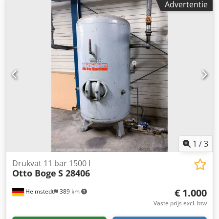
Advertentie
cabine
, Hydraulische omkeer, zonder airconditioning, FL80
lader Dkedpfjy Eq Upjx Amyjr
1
/
3
Drukvat 11 bar 1500 l
Otto Boge
S 28406
€ 1.000
Helmstedt
389 km
Vaste prijs excl. btw