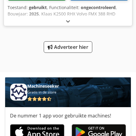
Toestand:
gebruikt
, Functionaliteit:
ongecontroleerd
,
Bouwjaar:
2025
, Klaas K2500 RHX Volvo FMX 388 RHD
Truckkraan (2025) Maximale capaciteit 9 ton, gieklengte 59
m – voor verdere technische specificaties zie het
bijgevoegde PDF-document. Dkodpfx Amsy Ndrioyer Let op:
getoonde foto is een archieffoto. Recente foto's van de
daadwerkelijke kraan volgen nog. Meer informatie en
Adverteer hier
gegevens over gebruik/kilometerstand volgen. Vroege
aanmelding van interesse wordt sterk aanbevolen.
Machineseeker
Gratis in de store
De nummer 1 app voor gebruikte machines!