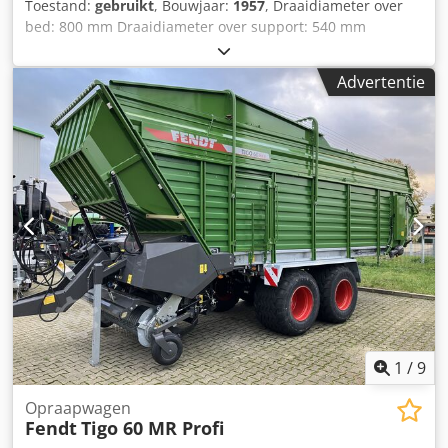
Toestand:
gebruikt
, Bouwjaar:
1957
, Draaidiameter over
Splijtkracht: 22 ton -- Eigen gewicht: 340 kg -- Aandrijving:
bed: 800 mm Draaidiameter over support: 540 mm
Elektro (400V 5,5 kW, 16A) of aftakas (540 tpm) Basismaten -
Draailengte: 4000 mm Spitshoogte: 400 mm Djdpfx Aoxwp
- Totale lengte: 1300 mm -- Totale breedte: 1450 mm --
Ehsmyjkr Spitsafstand: 4000 mm Toerental hoofdspil: 9 -
Totale hoogte: 2470 mm -- Diameter hydraulische cilinder:
Advertentie
1140 omw/min Spildoorlaat: 96 mm Machinegewicht ca.:
11,5 cm -- Zuigerstangdiameter: 6 cm -- Splijtkeillengte: 22
8,5 t Afmetingen van de machine (L x B x H): 7,0 x 1,70 x
cm -- Max. / min. splijtdiameter: 40 cm / 8 cm -- Afstand
1,70 m - met brug - Accessoires: FORKARDT 3-klauwplaat
tussen keil en bodem: 16 cm Snelheid -- Cilindersnelheid
400 mm, 4-klauwplaat 500 mm, vlakplaat 800 mm, digitale
aftakas: vooruit 5,5 s / terug 9,5 s -- Cilindersnelheid
uitlezing op X- en Z-as (ACU-RITE), MULTIFIX-kop met
elektromotor: vooruit 7,5 s / terug 14,5 s Service en
diverse inzetstukken, 2 vaste lunetten, 1 middelste lunette,
levering Dksdpfx Aow Smphsmyjr -- Reserveonderdelen
middenspit, koelinrichting
altijd op voorraad -- Levering of afhalen in 48465 Schüttorf
mogelijk (uitsluitend op afspraak) -- Financiering en leasing
op aanvraag Wij adviseren u graag persoonlijk over de
SCHORR HS-22PE PRO.
1
/
9
Opraapwagen
Fendt
Tigo 60 MR Profi