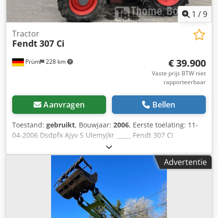
1
/
9
Tractor
Fendt
307 Ci
€ 39.900
Prüm
228 km
Vaste prijs BTW niet
rapporteerbaar
Aanvragen
Bellen
Toestand:
gebruikt
, Bouwjaar:
2006
, Eerste toelating: 11-
04-2006 Dsdpfx Ajyv S Ulemyjkr _____ Fendt 307 CI
Bouwjaar: 2006 Bedrijfsuren: 3.445 Motor: Deutz 4-cilinder
turbo Cilinderinhoud: 4.038 cm³ Nominaal vermogen: 80
Advertentie
pk Max. koppel: 423 Nm bij 1500 tpm Tankinhoud: 108 l
Transmissie: 40 km/h, 21/21 overdrive, omkeertransmissie
Aftakas: onder belasting schakelbaar, 540 / 750 / 1000
Hydrauliek: tandempomp 70 l/min, 200 bar Achterhef,
hefvermogen 48,9 kN 2 dubbelwerkende regelventielen,
kruishoofdsysteem Remmen: hydraulische rem Cabine: