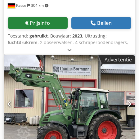
Kassel
304 km
Prijsinfo
Bellen
Toestand:
gebruikt
, Bouwjaar:
2023
, Uitrusting:
luchtdrukrem
, 2 doseerwalsen, 4 schraperbodendragers,
pick-up tastrol, wagenmidden loadsensing / stuurleiding
BG2, loadsensing BG4, 2-traps schraperbodenmotor,
Advertentie
werklampen / 3 x LED, zijdelings uitscharnierend
messenframe, instapdeur naar de laadruimte, ISO / BUS
bediening Dkjdpfx Astlq E Sjmysr