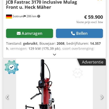
JCB
Fastrac 3170 inclusive Mulag
Front u. Heck Mäher
€ 59.900
Sottrum
286 km
Vaste prijs excl. btw
Aanvragen
Bellen
Toestand:
gebruikt
, Bouwjaar:
2008
, bedrijfsturen:
14.357
h
, vermogen:
129 kW (175,39 pk)
, soort overbrenging:
overig
, maximale snelheid:
80 km/h
, eerste registratie:
03/2008
, kleur:
oranje
, totaalgewicht:
12.000 kg
,
Advertentie
kilometerstand:
14.358 km
, leeggewicht:
7.277 kg
,
maximaal laadgewicht:
4.723 kg
, asconfiguratie:
4x4
,
ophanging:
staal
, aantal zitplaatsen:
2
, bestuurderscabine:
dagcabine
, wielbasis:
3.000 mm
, remmen:
overig
,
emissieklasse:
geen
, Uitrusting:
ABS,
aanhangwagenkoppeling, airconditioning, bekrachtigde
besturing, boordcomputer, cabine, vierwielaandrijving
, *
Duits voertuig * Eerste eigenaar * Staat, zie foto's * Mulag
randstrookmaaikop RMK1200 * Werkbreedte: 1.200 mm *