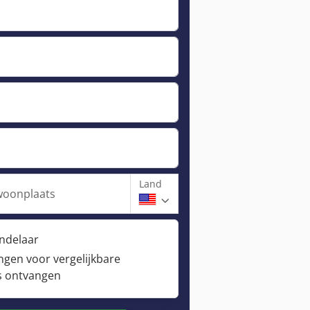
Land
woonplaats
andelaar
ngen voor vergelijkbare
s ontvangen