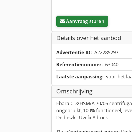
Aanvraag sturen
Details over het aanbod
Advertentie-ID:
A22285297
Referentienummer:
63040
Laatste aanpassing:
voor het la
Omschrijving
Ebara CDXHSM/A 70/05 centrifug
ongebruikt, 100% functioneel, lev
Dedpszkc Uvefx Adtock
De advertentie werd automatisch v