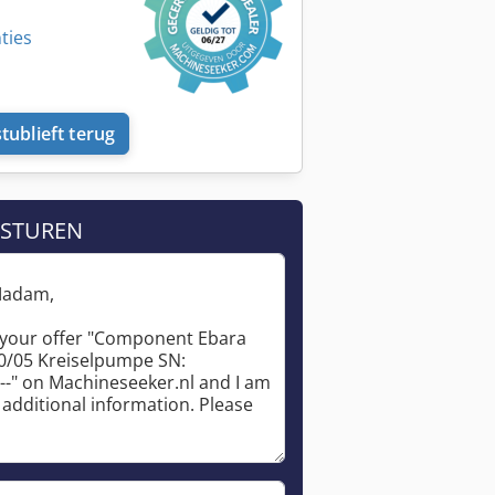
ties
tublieft terug
 STUREN