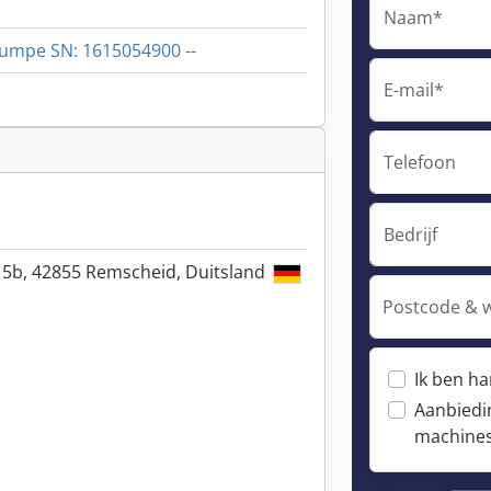
Naam*
umpe SN: 1615054900 --
E-mail*
Telefoon
Bedrijf
. 5b, 42855 Remscheid, Duitsland
Postcode & 
Ik ben h
Aanbiedi
machine