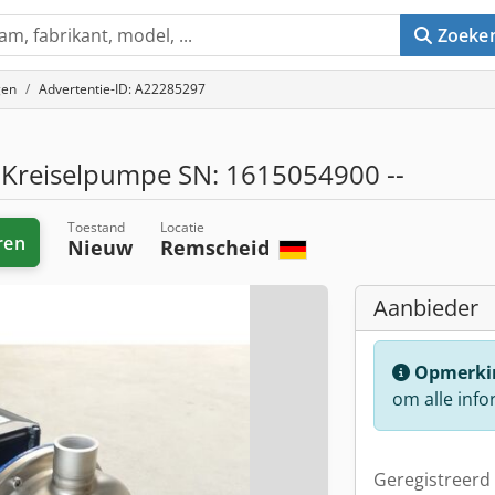
Zoeke
gen
Advertentie-ID: A22285297
reiselpumpe SN: 1615054900 --
Toestand
Locatie
ren
Nieuw
Remscheid
Aanbieder
Opmerki
om alle info
Geregistreerd 