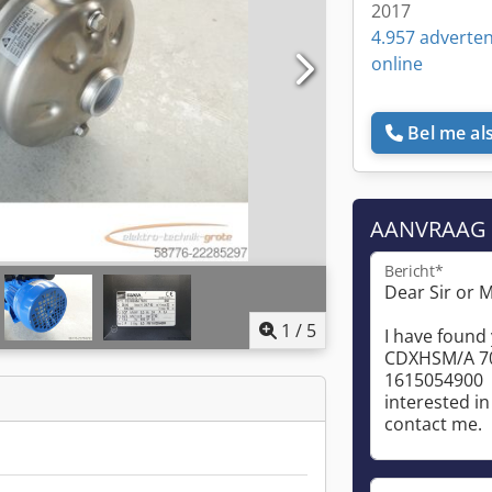
2017
4.957 adverten
online
Bel me als
AANVRAAG
Bericht*
1
/
5