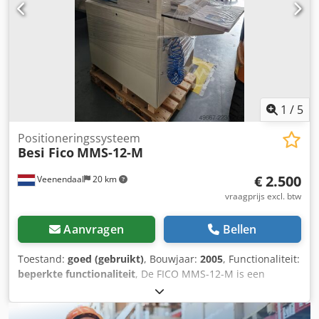
optimalisatie van het materiaalverbruik, terugkoppeling
naar branchespecifieke software, enz. Draadloze meetstaaf
GMF: directe bepaling van de actuele afmetingen
TECHNISCHE GEGEVENS: Verstelbare lengtes: standaard:
2.600 mm / 3.600 mm / 4.600 mm / 6.000 mm (speciale
lengtes op aanvraag) Nauwkeurigheid: ± 0,2 mm / 3.000
mm Werkhöhe: ca. 910 mm + max. 50 mm Montagezijde:
rechts of links Besturingssysteem: Windows met HECHT
1
/
5
Exenso-software Stroomaansluiting: 230 V
Positioneringssysteem
Besi Fico
MMS-12-M
€ 2.500
Veenendaal
20 km
vraagprijs excl. btw
Aanvragen
Bellen
Toestand:
goed (gebruikt)
, Bouwjaar:
2005
, Functionaliteit:
beperkte functionaliteit
, De FICO MMS-12-M is een
Manual Molding System voor de encapsulatie (transfer
molding) van halfgeleiders. Het is een mechanische
handbediende machine die voornamelijk werd gebruikt