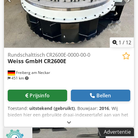
1
/
12
Rundschalttisch CR2600E-0000-00-0
Weiss GmbH
CR2600E
Freiberg am Neckar
451 km
Prijsinfo
Bellen
Toestand:
uitstekend (gebruikt)
, Bouwjaar:
2016
, Wij
bieden hier een gebruikte draai-indexeertafel aan van het
merk Weiss. De draaitafel heeft een draagvermogen van
ca. 30 ton en een diameter van ca. 3,5 m en een eigen
Advertentie
gewicht met motor van ca. 6500 kg. De besturing van de