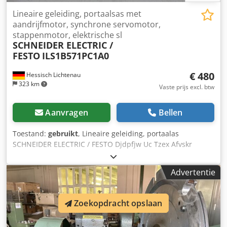
Lineaire geleiding, portaalsas met
aandrijfmotor, synchrone servomotor,
stappenmotor, elektrische sl
SCHNEIDER ELECTRIC /
FESTO
ILS1B571PC1A0
€ 480
Hessisch Lichtenau
323 km
Vaste prijs excl. btw
Aanvragen
Bellen
Toestand:
gebruikt
, Lineaire geleiding, portaalas
SCHNEIDER ELECTRIC / FESTO Djdpfjw Uc Tzex Afvskr
Elektroslede Motortype: ILS1B571PC1A0 Bouwjaar: 2010
Asverplaatsing: 300 mm Voedingsspanning: 36 Volt (DC)
Advertentie
Loopwagen: 86 x 54 mm - Synchroon servomotor /
stappenmotor SCHNEIDER ELECTRIC, type: ILS1B571PC1A0 -
Lineaire geleiding FESTO, type EGSK-33-300-6P -
Zoekopdracht opslaan
Kogelomloopspindel Ø 10 mm, spoed 6 mm - 2 verstelbare
positiegevers Afmetingen L x B x H: 580 x 120 x 57 mm