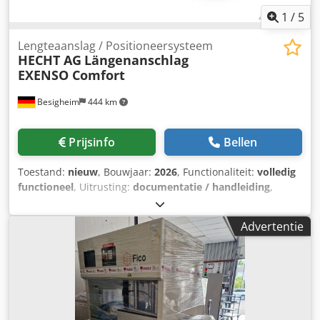
1
/
5
Lengteaanslag / Positioneersysteem
HECHT AG
Längenanschlag
EXENSO Comfort
Besigheim
444 km
Prijsinfo
Bellen
Toestand:
nieuw
, Bouwjaar:
2026
, Functionaliteit:
volledig
functioneel
, Uitrusting:
documentatie / handleiding
,
Exenso Comfort – lengteaanslag – Exenso
positioneerbesturing met houdregeling –
Advertentie
Netwerkcompatibel besturingssysteem Windows – 15"
touchscreen bedieningspaneel – Data-import: csv-bestand
(opdrachtenlijst) – TeamViewer geïnstalleerd voor diagnose
op afstand en service Dodpfxozr Ufve Afvokr Automatische
modus: verwerken van snijlijsten Aansluitmogelijkheden
voor barcodescanner en etikettendrukker Software: