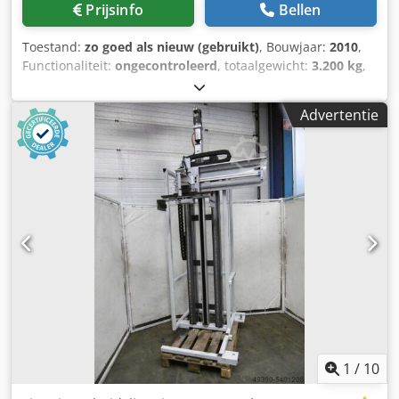
Prijsinfo
Bellen
Toestand:
zo goed als nieuw (gebruikt)
, Bouwjaar:
2010
,
Functionaliteit:
ongecontroleerd
, totaalgewicht:
3.200 kg
,
5-assige draaitafel met KUKA servomotoren Dsdpfx Asqy
Hnpofvekr
Advertentie
1
/
10