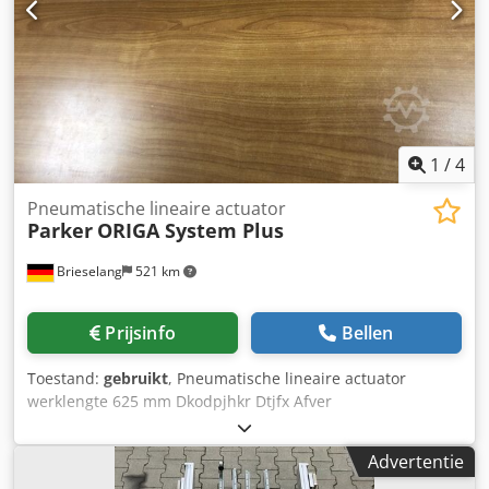
Vanwege de lange opslagperiode wordt inspectie en
mogelijk het vervangen van afdichtingen vóór industrieel
gebruik aanbevolen. Geschikt voor onderhoudsafdelingen,
machinebouwers, automatiseringsbedrijven,
onderdelenmagazijnen of handelaars in industriële
uitrusting. Verkoop zoals afgebeeld op de foto’s. Laden
mogelijk. Wereldwijde verzending op aanvraag.
1
/
4
Pneumatische lineaire actuator
Parker
ORIGA System Plus
Brieselang
521 km
Prijsinfo
Bellen
Toestand:
gebruikt
, Pneumatische lineaire actuator
werklengte 625 mm Dkodpjhkr Dtjfx Afver
Advertentie