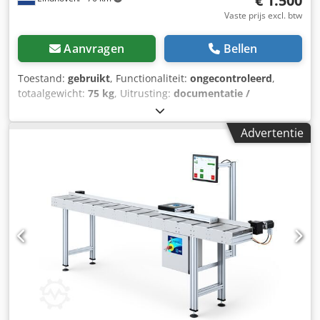
€ 1.500
Vaste prijs excl. btw
Aanvragen
Bellen
Toestand:
gebruikt
, Functionaliteit:
ongecontroleerd
,
totaalgewicht:
75 kg
, Uitrusting:
documentatie /
handleiding
, Magnetische Lineaire geleidingen /
positioneringsystemen met Heidenhain Lida 101C Linealen
Advertentie
“Magnetic Linear Motor Motion systems” | "Linear Motor
Motion System" Slag geleiding: 1240MM Dkodpfx Ajw
Evqcofvsr Gewicht 75 kg.