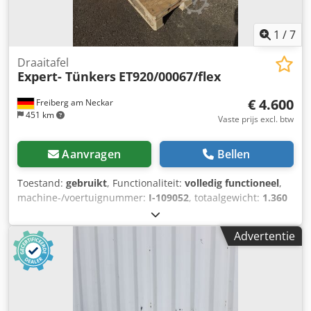
1
/
7
Draaitafel
Expert- Tünkers
ET920/00067/flex
€ 4.600
Freiberg am Neckar
451 km
Vaste prijs excl. btw
Aanvragen
Bellen
Toestand:
gebruikt
, Functionaliteit:
volledig functioneel
,
machine-/voertuignummer:
I-109052
, totaalgewicht:
1.360
kg
, De Expert Tünkers ET920/00067/flex draaitafel is een
veelzijdige en krachtige oplossing voor nauwkeurige
Advertentie
positionering en automatisering in industriële
productieprocessen. Het flexibele ontwerp maakt efficiënte
rotatie en uitlijning van werkstukken mogelijk, waardoor
productieprocessen worden geoptimaliseerd en de
nauwkeurigheid wordt verhoogd. De draaitafel kenmerkt