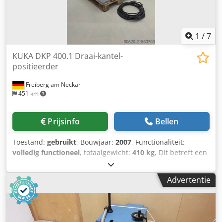
1
/
7
KUKA DKP 400.1 Draai-kantel-
positieerder
Freiberg am Neckar
451 km
Prijsinfo
Bellen
Toestand:
gebruikt
, Bouwjaar:
2007
, Functionaliteit:
volledig functioneel
, totaalgewicht:
410 kg
, Dit betreft een
gebruikte, geteste draai-kiep-positioneerder KUKA DKP
400.1 uit bouwjaar 2007. Het systeem dient als externe as
Advertentie
voor industriële robots en wordt doorgaans ingezet bij las-,
montage- en bewerkingsapplicaties. Met een
draagvermogen van 400 kg en twee assen (draaien en
kantelen) zorgt de positioneerder voor optimale uitlijning