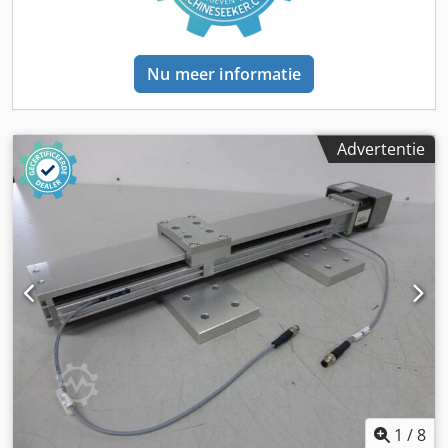
servomotor type: MKD071B-061-KP1-KN (onderdeelnr.:
261989, p. nr. MKD071-50234, rem met 24 V DC)
Afmetingen L x B x H: 3520 x 400 x 580 mm Gewicht: 340 kg
goede staat mogelijke rijregelaars onder voorraadnr. 53628
Nu meer informatie
en voorraadnr. 53673
Advertentie
1
/
8