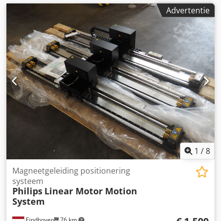
Advertentie
1
/
8
Magneetgeleiding positionering
systeem
Philips
Linear Motor Motion
System
Eindhoven
76 km