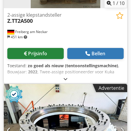
1
/
10
2-assige klepstandsteller
Z.TT2A500
Freiberg am Neckar
451 km
Prijsinfo
Bellen
Toestand:
zo goed als nieuw (tentoonstellingsmachine)
,
Bouwjaar:
2022
, Twee-assige positioneerder voor Kuka
industriële robots maximaal draagvermogen 500Kg
positieherhalingsnauwkeurigheid= 0,1mm totale hoogte:
Advertentie
982mm inclinatiebereik: +/- 93 rotatiebereik: onbeperkt
Dksdslhr H Hepfx Afvor Installatiepositie: vloer Nominale
lasstroom (100% inschakelduur) = 500A (60%
inschakelduur) = 600A