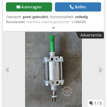
Aanvragen
Bellen
Toestand:
goed (gebruikt)
, Functionaliteit:
volledig
functioneel
, machine-/voertuignummer:
I-106220
,
totaalgewicht:
1.055 kg
, De Expert-Tünkers ED 920/1505/3
draaitafel is een betrouwbare en nauwkeurige oplossing
Advertentie
voor automatische draaibewegingen in industriële
toepassingen. Dankzij de robuuste constructie en het
geavanceerde ontwerp is een stabiele en nauwkeurige
regeling van rotatieprocessen mogelijk, waardoor deze
ideaal is voor gebruik in veeleisende
productieomgevingen. De draaitafel overtuigt door de
eenvoudige integratie in bestaande systemen, het
onderhoudsarme ontwerp en de hoge prestaties.
Djdpfjwrrx Asx Afvjkr
1
/
5