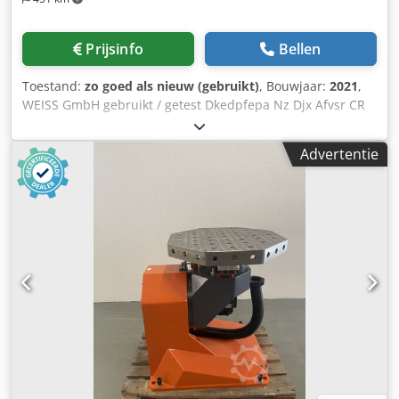
Prijsinfo
Bellen
Toestand:
zo goed als nieuw (gebruikt)
, Bouwjaar:
2021
,
WEISS GmbH gebruikt / getest Dkedpfepa Nz Djx Afvsr CR
zware tafel met servoversterker B&R 8V1180.00-2 EXTREEM
ZWAAR, VOOR HORIZONTAAL EN VERTICAAL GEBRUIK 585
Advertentie
kg axiale uitloop : 0,02 mm Radiale uitloop : 0,02 mm
Centrale opening : 346 mm Max. dynamische axiale kracht
: 70000 N B&R: 8V1180.00-2 Modulaire mechanische
constructie door insteekmodules Geïntegreerd netfilter
Geïntegreerde of optioneel externe remweerstand Alle
aansluitingen in insteekbare uitvoering Geïntegreerde
elektronische herstartvergrendeling ACOPOS
servoaandrijving, 3x 400-480 V, 19 A, 9 kW, geïntegreerd
netfilter, remweerstand, tussenkringvoeding en
elektronische veilige herstartblokkering