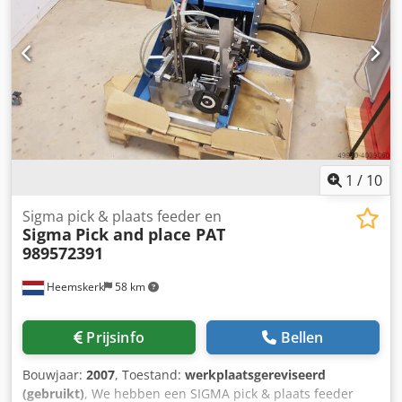
van het werkstuk en verbetert hij de bereikbaarheid voor
de robot aanzienlijk. De integratie verloopt direct via de
robotbesturing. Dkodpfx Aey Nfm Uofvjr
1
/
10
Sigma pick & plaats feeder en
Sigma
Pick and place PAT
989572391
Heemskerk
58 km
Prijsinfo
Bellen
Bouwjaar:
2007
, Toestand:
werkplaatsgereviseerd
(gebruikt)
, We hebben een SIGMA pick & plaats feeder