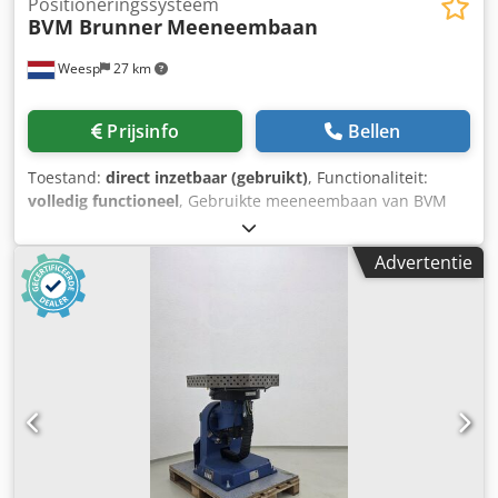
Positioneringssysteem
BVM Brunner
Meeneembaan
Weesp
27 km
Prijsinfo
Bellen
Toestand:
direct inzetbaar (gebruikt)
, Functionaliteit:
volledig functioneel
, Gebruikte meeneembaan van BVM
Brunner, operationeel uit een proces gehaald. Direct
inzetbaar Djdpfx Aexzzlbsfvekr
Advertentie