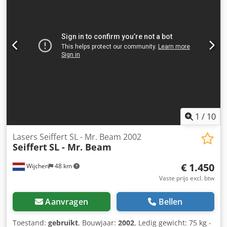
1
/
10
Lasers Seiffert SL - Mr. Beam 2002
Seiffert
SL - Mr. Beam
€ 1.450
Wijchen
48 km
Vaste prijs excl. btw
Aanvragen
Bellen
Toestand:
gebruikt
, Bouwjaar:
2002
, Ledig gewicht: 75 kg -