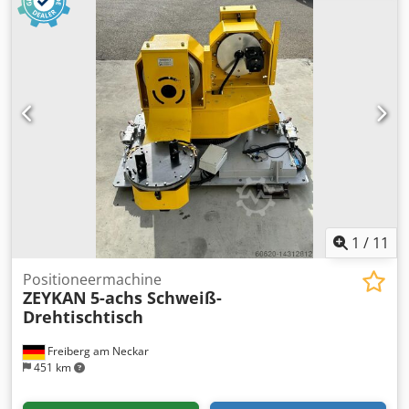
draaitafel is ook beschikbaar, met SEW
frequentieomvormer, remweerstand etc.. Alle
documentatie is beschikbaar. Dkodpfjni Awpsx Afvor
1
/
11
Positioneermachine
ZEYKAN
5-achs Schweiß-
Drehtischtisch
Freiberg am Neckar
451 km