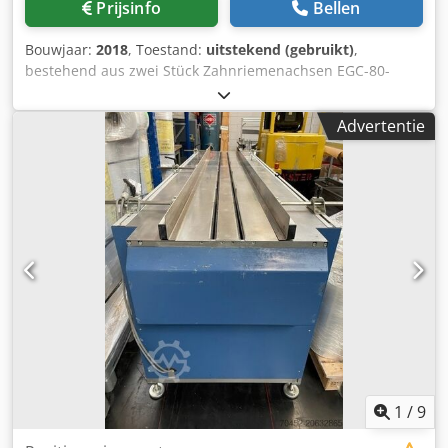
Prijsinfo
Bellen
Bouwjaar:
2018
, Toestand:
uitstekend (gebruikt)
,
bestehend aus zwei Stück Zahnriemenachsen EGC-80-
1300-BS-10P-KF-0H-ML-GK und vier Stück
Linearführungsschienen HGR 20C 1705V9-10A00 mit
Advertentie
HIWIM Linearblock HGW CCC 170 3W3-10200 Zwei
Unimotore 075E3C300BACAA075140 mit Zwei EMERSON
UNIDRIVE M 701-3200050A Dedpfsg Ixumox Afvskr
1
/
9