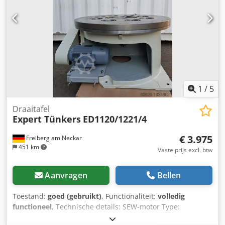
zich door zijn robuuste constructie en betrouwbare
functionaliteit, waardoor een lange levensduur wordt
gegarandeerd, zelfs onder veeleisende omstandigheden.
Djdpfswrpt Rsx Afvokr
1
/
5
Draaitafel
Expert Tünkers
ED1120/1221/4
€ 3.975
Freiberg am Neckar
451 km
Vaste prijs excl. btw
Aanvragen
Bellen
Toestand:
goed (gebruikt)
, Functionaliteit:
volledig
functioneel
, Technische details: SEW-motor Type:
DV100L4/BMG rpm: 1400 Dkjdpfx Afswrrvzover IP: 54 Hz: 50