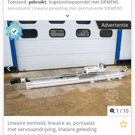
Toestand:
gebruikt
, Kogelomloopspindel met SIEMENS
servomotor Lineaire geleiding met permanente SIEMENS
servomotor Type: 1FK6044-7AH71-1EG0 Type: 1FK7044-
7AH71-1EG0 Ident nr.: YF RN22 5076 01 001 Bouwjaar: 2003
Advertentie
Asverplaatsing: 540 mm Totale lengte: 900 mm Dodsgi E
Hdspfx Afvokr Asdiameter: 40 mm Spoed: 40 mm Kogel
diameter: ca. 6 mm - Compacte eenheid met servomotor
en spilmoer - Kogelomloopspindel torsievrij geleid,
aandrijving via moer - Kogelomloopspindel Ø 40 mm (holle
as, binnendiameter ca. 22mm) - Permanente SIEMENS
servomotor type: 1FK6044-7AH71-1EG0 (Serienummer:
Ident nr. YF RN22 5076 01 001) Totale afmetingen L x B x H:
900 x 200 x 330 mm Gewicht: 30 kg Goede staat
Uitgebouwd uit een werkende speciaal machine, getest
voor demontage. 8 stuks beschikbaar De aangegeven prijs
betreft 1 stuk
1
/
10
Lineaire eenheid, lineaire as, portaalas
met servoaandrijving, lineaire geleiding