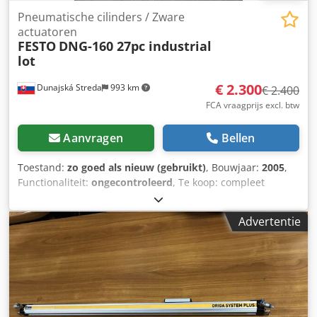
Pneumatische cilinders / Zware
actuatoren
FESTO
DNG-160 27pc industrial
lot
€ 2.300
Dunajská Streda
993 km
€ 2.400
FCA vraagprijs excl. btw
Aanvragen
Bellen
Toestand:
zo goed als nieuw (gebruikt)
, Bouwjaar:
2005
,
Functionaliteit:
ongecontroleerd
, Te koop: compleet
industrieel partij van 27 stuks FESTO DNG-160
pneumatische cilinders. Dsdpfxswxfrps Afvokr Fabrikant:
Advertentie
FESTO Model: DNG-160 Aantal: 27 stuks Type:
pneumatische cilinders / zware actuatoren Staat:
ongebruikte oude voorraad / New Old Stock (NOS) Leeftijd:
ca. 20 jaar opgeslagen Functionaliteit: niet individueel
getest Verkoop: uitsluitend als complete partij Locatie:
Slowakije, EU De cilinders zijn nooit geïnstalleerd of
gebruikt, maar zijn circa 20 jaar opgeslagen geweest.