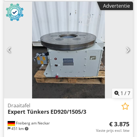
400V AC Nm: 40 A: 11/6,3 kg: 36,6 De Expert-Tünkers-
Advertentie
draaitafel met de SEW DV100L4/BMG-motor is een
hoogwaardige oplossing voor nauwkeurige en
betrouwbare rotatiebewegingen in industriële
toepassingen. Dit systeem combineert geavanceerde
aandrijftechnologie met een robuust ontwerp voor een
stabiele en nauwkeurige regeling van de rotatieposities.
Het is ideaal voor gebruik in geautomatiseerde
productieprocessen waar precisie en duurzaamheid
vereist zijn.
1
/
7
Draaitafel
Expert Tünkers
ED920/1505/3
€ 3.875
Freiberg am Neckar
451 km
Vaste prijs excl. btw