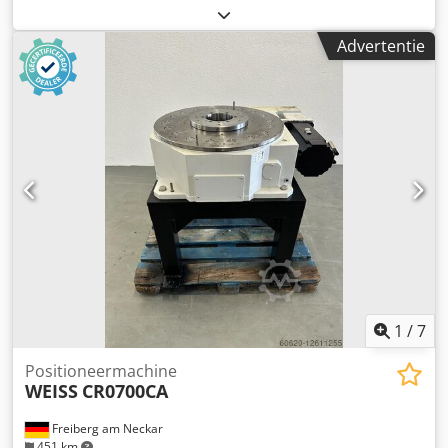
beschikbaar. Jaar 2007. De toestand van de feeder is
uitzonderlijk. Niet vaak gebruikt. Deze feeder is
Advertentie
geïnstalleerd op een Buhrs poly wikkelmachine, maar kan
ook worden geïnstalleerd op andere mechanische
machines. Is bedoeld voor het voeden van plastic kaart en
moeilijke inserts. De positie van de feeder is zeer
nauwkeurig met dit soort feeders. Dedpfed Nkpyox Afvokr
1
/
7
Positioneermachine
WEISS
CR0700CA
Freiberg am Neckar
451 km