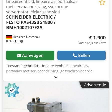
Lineaireenheid, lineaire as, portaalsas
met servoaandrijving, synchrone
servomotor, elektrische sled
SCHNEIDER ELECTRIC /
FESTO
PAS43SBG1800 /
BMH1002T07F2A
€ 1.900
Hessisch Lichtenau
323 km
Vaste prijs excl. btw
Aanvragen
Bellen
Toestand:
gebruikt
, Lineaire eenheid, lineaire as,
portaalas met servoaandrijving, gesynchroniseerde
servomotor, elektrische slede, laadeenheid, lineaire
geleiding met servomotor en pneumatische grijper
Advertentie
SCHNEIDER ELECTRIC / FESTO Type PAS43SBG1800 /
BMH1002T07F2A Productiejaar 2012 Verticale slag via
lineaire as Schneider Electric PAS43SBG1800 Slag 1800 mm
Verplaatsingsafstand per omwenteling 20 mm Maximale
snelheid 1 m/s Aandrijfelement