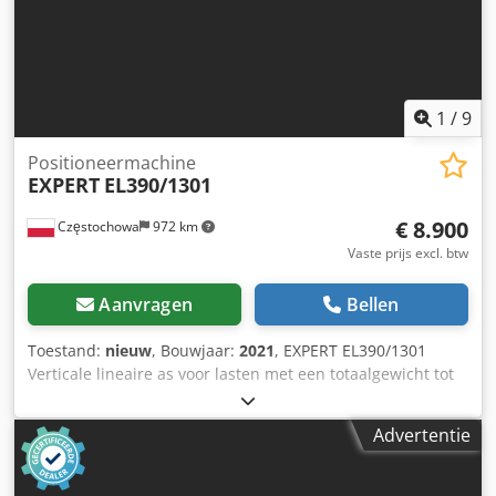
1
/
9
Positioneermachine
EXPERT
EL390/1301
€ 8.900
Częstochowa
972 km
Vaste prijs excl. btw
Aanvragen
Bellen
Toestand:
nieuw
, Bouwjaar:
2021
, EXPERT EL390/1301
Verticale lineaire as voor lasten met een totaalgewicht tot
2000 kg per eenheid Dedpfx Aju Hklcofvokr Productiejaar:
2021 Meer eenheden beschikbaar
Advertentie