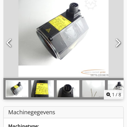
1
/
8
Machinegegevens
Machinetype: