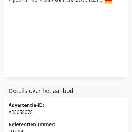
Kipperstr. 5b, 42855 Remscheid, Duitsland
Details over het aanbod
Advertentie-ID:
A22058078
Referentienummer:
103256