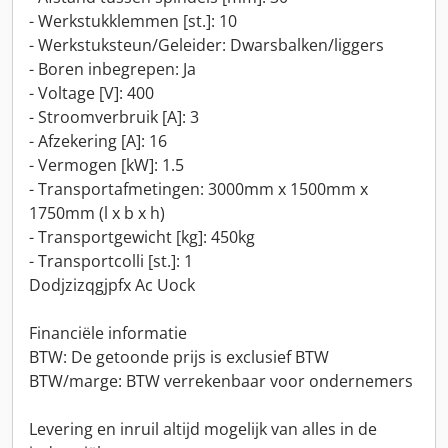
- Werkstukklemmen [st.]: 10
- Werkstuksteun/Geleider: Dwarsbalken/liggers
- Boren inbegrepen: Ja
- Voltage [V]: 400
- Stroomverbruik [A]: 3
- Afzekering [A]: 16
- Vermogen [kW]: 1.5
- Transportafmetingen: 3000mm x 1500mm x
1750mm (l x b x h)
- Transportgewicht [kg]: 450kg
- Transportcolli [st.]: 1
Dodjzizqgjpfx Ac Uock
Financiële informatie
BTW: De getoonde prijs is exclusief BTW
BTW/marge: BTW verrekenbaar voor ondernemers
Levering en inruil altijd mogelijk van alles in de