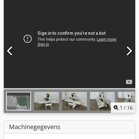
1
/
16
Machinegegevens