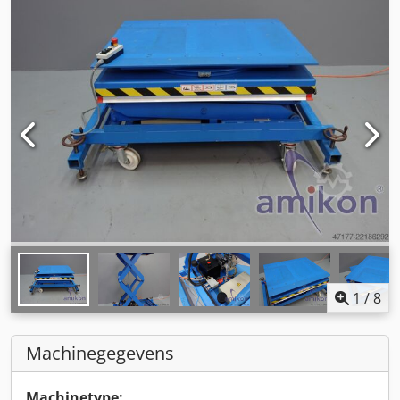
1
/
8
Machinegegevens
Machinetype: