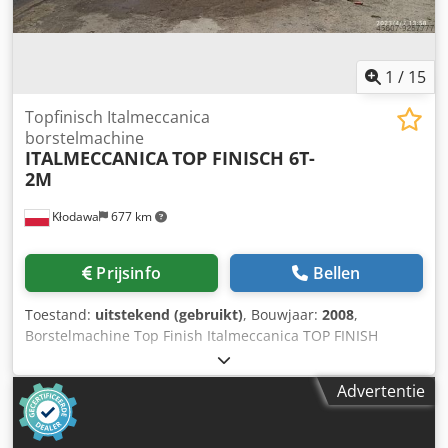
Financiële informatie BTW: De getoonde prijs is exclusief
BTW BTW/marge: BTW verrekenbaar voor ondernemers
Levering en inruil altijd mogelijk van alles in de industriële
sectoren Yorick Diebels
1
/
15
Topfinisch Italmeccanica
borstelmachine
ITALMECCANICA
TOP FINISCH 6T-
2M
Kłodawa
677 km
Prijsinfo
Bellen
Toestand:
uitstekend (gebruikt)
, Bouwjaar:
2008
,
Borstelmachine Top Finish Italmeccanica TOP FINISH
Csdpfx Ahok Iu Hvjujha 6T -2M borstelmachine één
horizontale as twee randstiften twee roterende stiften
Advertentie