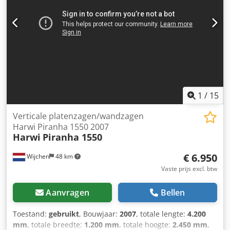
1
/
15
Verticale platenzagen/wandzagen
Harwi Piranha 1550 2007
Harwi
Piranha 1550
€ 6.950
Wijchen
48 km
Vaste prijs excl. btw
Aanvragen
Bellen
Toestand:
gebruikt
, Bouwjaar:
2007
, totale lengte:
4.200
mm
, totale breedte:
1.200 mm
, totale hoogte:
2.450 mm
,