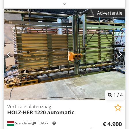
Kleur: Grijs Gewicht: 485 kg - Bouwjaar: 2007 -
Documentatie aanwezig: Nee - CE markering aanwezig: Ja -
Advertentie
CE certificaat aanwezig: Nee - Serienummer: 5012 EX -
Max. zaaghoogte horizontaal [mm]: 1550 - Max.
zaagbreedte [mm]: 3300 - Max. zaagdiepte [mm]: 55 - Min.
zaagblad diameter [mm]: 250 - Max. zaagblad diameter
[mm]: 250 - Asgat zaagblad diameter [mm]: 30 -
Horizontaal zagen: Ja - Verticaal zagen: Ja - Voltage [V]: 400
- Afzekering [A]: 16 - Vermogen [kW]: 3.0 Cjdpfx Ahoy
Exmgousha - Transportafmetingen: 4200mm x 1200mm x
2450mm (l x b x h) - Transportgewicht [kg]: 485kg -
Transportcolli [st.]: 1 Financiële informatie BTW: De
getoonde prijs is exclusief BTW BTW/marge: BTW
verrekenbaar voor ondernemers Levering en inruil altijd
mogelijk van alles in de industriële sectoren Yorick Diebels
1
/
4
Verticale platenzaag
HOLZ-HER
1220 automatic
€ 4.900
Szendehely
1.095 km