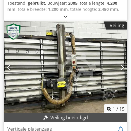
Toestand:
gebruikt
, Bouwjaar:
2005
, totale lengte:
4.200
mm
, totale breedte:
1.200 mm
, totale hoogte:
2.450 mm
,
Kleur: Grijs Gewicht: 485 kg - Bouwjaar: 2005 -
Documentatie aanwezig: Nee - CE markering aanwezig: Ja -
Veiling
CE certificaat aanwezig: Nee - Serienummer: 25005630 -
Max. zaaghoogte horizontaal [mm]: 1550 - Max.
zaagbreedte [mm]: 3300 - Max. zaagdiepte [mm]: 55 - Min.
zaagblad diameter [mm]: 250 - Max. zaagblad diameter
[mm]: 250 - Asgat zaagblad diameter [mm]: 30 -
Horizontaal zagen: Ja - Verticaal zagen: Ja - Voltage [V]: 400
- Stroomverbruik [A]: 6.6 - Afzekering [A]: 16 - Vermogen
[kW]: 3.0 - Transportafmetingen: 4200mm x 1200mm x
2450mm (l x b x h) - Transportgewicht [kg]: 485kg -
Transportcolli [st.]: 1 Financiële informatie BTW: De
getoonde prijs is exclusief BTW BTW/marge: BTW
verrekenbaar voor ondernemers Chjdjzh Ikqspfx Ahuoa
Levering en inruil altijd mogelijk van alles in de industriële
sectoren Yorick Diebels
1
/
15
Veiling beëindigd
Verticale platenzaag