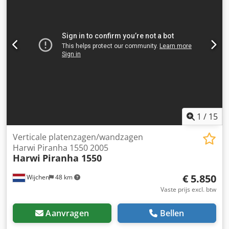
1
/
15
Verticale platenzagen/wandzagen
Harwi Piranha 1550 2005
Harwi
Piranha 1550
€ 5.850
Wijchen
48 km
Vaste prijs excl. btw
Aanvragen
Bellen