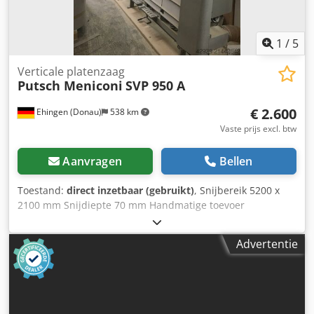
1
/
5
Verticale platenzaag
Putsch Meniconi
SVP 950 A
€ 2.600
Ehingen (Donau)
538 km
Vaste prijs excl. btw
Aanvragen
Bellen
Toestand:
direct inzetbaar (gebruikt)
, Snijbereik 5200 x
2100 mm Snijdiepte 70 mm Handmatige toevoer
Automatisch uitwijkend rooster Buitenmaat L x B x H ca.
6550 x 1500 x 3010 mm Chjdoyrpk Ispfx Ahuoa
Advertentie