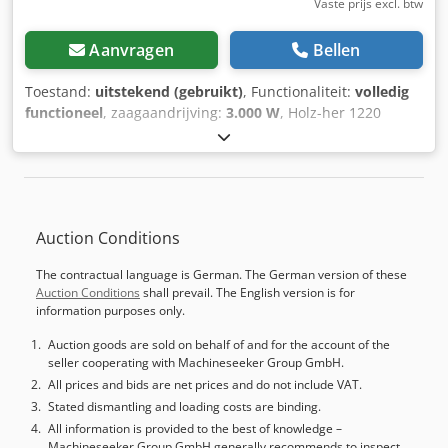
Vaste prijs excl. btw
Aanvragen
Bellen
Toestand:
uitstekend (gebruikt)
, Functionaliteit:
volledig
functioneel
, zaagaandrijving:
3.000 W
, Holz-her 1220
automatische verticale platenzaag. Meerdere instellingen,
halve of hele platen zagen. U kunt hem uitproberen, werkt
prima. Chsdpfx Aox Eyqyjhuja
Auction Conditions
The contractual language is German. The German version of these
Auction Conditions
shall prevail. The English version is for
information purposes only.
Auction goods are sold on behalf of and for the account of the
seller cooperating with Machineseeker Group GmbH.
All prices and bids are net prices and do not include VAT.
Stated dismantling and loading costs are binding.
All information is provided to the best of knowledge –
Machineseeker Group GmbH generally recommends to inspect