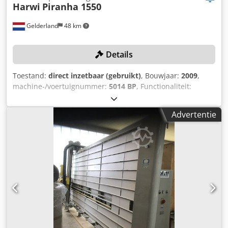
Harwi
Piranha 1550
Gelderland
48 km
Details
Toestand:
direct inzetbaar (gebruikt)
, Bouwjaar:
2009
,
machine-/voertuignummer:
5014 BP
, Functionaliteit:
volledig functioneel
, snijhoogte (max.):
1.600 mm
,
zaagblad diameter:
250 mm
, leeggewicht:
500 kg
,
Advertentie
snijdiepte:
55 mm
, Geen minimumprijs - gegarandeerde
verkoop aan het hoogste bod! TECHNISCHE DETAILS Max.
zaaghoogte verticaal: 1.600 mm Max. zaaghoogte
horizontaal: 1.550 mm Max. zaagdiepte: 55 mm Max.
zaagblad diameter: 250 mm Asgat zaagblad: 30 mm Cjdpfx
Ajzdzy Rohusha MACHINEGEGEVENS Spanning: 400 V
Stroomverbruik: 6,6 A Zekering: 16 A Vermogen: 3,0 kW
Afmetingen & Gewicht Afmetingen (L x B x H): 4.200 x 1.200
x 2.450 mm Gewicht: 500 kg Transportpakketten: 1
UITRUSTING Horizontaal zagen Verticaal zagen