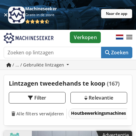
Machineseeker
Naar de app
Gratis in de store
Verkopen
Zoeken
/ ... / Gebruikte lintzagen
Lintzagen tweedehands te koop
(167)
Filter
Relevantie
Houtbewerkingsmachines
Alle filters verwijderen
Advertentie