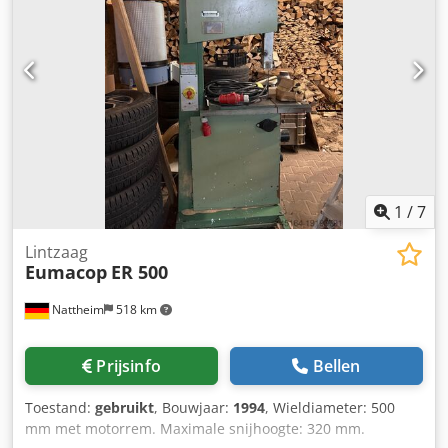
voor de koper). Bij interesse of vragen staan wij u graag te
woord!
1
/
7
Lintzaag
Eumacop
ER 500
Nattheim
518 km
Prijsinfo
Bellen
Toestand:
gebruikt
, Bouwjaar:
1994
, Wieldiameter: 500
mm met motorrem. Maximale snijhoogte: 320 mm.