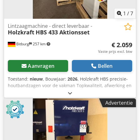
1
/
7
Lintzaagmachine - direct leverbaar -
Holzkraft
HBS 433 Aktionsset
€ 2.059
Bitburg
257 km
Vaste prijs excl. btw
Aanvragen
Bellen
Toestand:
nieuw
, Bouwjaar:
2026
, Holzkraft HBS precisie-
houtbandzagen voor de vakman Topkwaliteit, afwerking en
prijs-prestatieverhouding Bijzonder stille en nauwkeurige
loop dankzij torsievrije machinebehuizing Grote zaagtafel
Advertentie
van grijs gietijzer uit één stuk, met een nauwkeurig
geslepen en gepolijst oppervlak. Zaagband snelspanning
via excentrische hendel aan de achterkant van de machine
Standaard met twee snelheden Nauwkeurige 3
rolzaagbandgeleiders, standaard boven en onder, vanaf
HBS 351 Dodpfevk Sd Dex Ahnowa Snelle