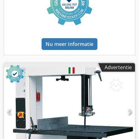
en tandheugel met millimeterschaal Veiligheidsschakelaar
voor automatische uitschakeling bij het openen van de
deur Grote gegoten parallelaanslag Standaard met
hoekaanslag Tafelkanteling via tandheugel en handwiel
Dsdpfsvk Sfbox Ahnjwa TECHNISCHE GEGEVENS
Afmetingen en gewichten Lengte (product) ca. 1190 mm
Nu meer informatie
Breedte/diepte (product) ca. 820 mm Hoogte (product) ca.
2063 mm Gewicht (netto) ca. 377,7 kg Zuigaansluiting
Diameter zuigmond 2 x 120 mm werktafel(s) Lengte
werktafel 830 mm Werktafelbreedte 600 mm Hoogte
Advertentie
werktafel 830 mm Helling werktafel 0 – 45° Verklaring van
de helling van de werktafel Om veiligheidsredenen moet
vanaf 20° een vasthoudvoorziening/stop worden
geïnstalleerd om te voorkomen dat het hout wegglijdt!
Elektrische gegevens Aansluitspanning 400V Netfrequentie
50Hz Uitgangsvermogen 4,1 kW Snijgebieden Maaihoogte
max. 90° 400 mm Snijbreedte max. met stop 570 mm
Snijbreedte max. zonder stop 610 mm bandzaagblad
Zaagbandsnelheid(en) 1615m/min Vliegwieldiameter 630
mm Zaagbandlengte 4600 mm Zaagbladgeleiding
Precisiegeleiding boven en onder Locatie: af magazijn