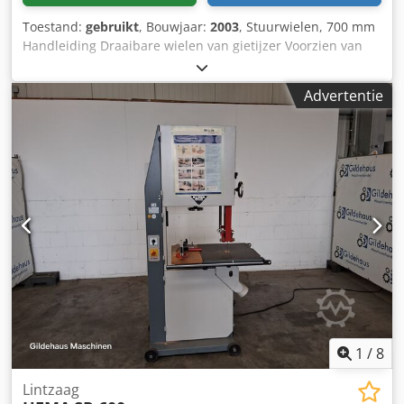
Toestand:
gebruikt
, Bouwjaar:
2003
, Stuurwielen, 700 mm
Handleiding Draaibare wielen van gietijzer Voorzien van
meerdere messen Dwjdpfx Aezr R Duehnoa 380 V
Advertentie
1
/
8
Lintzaag