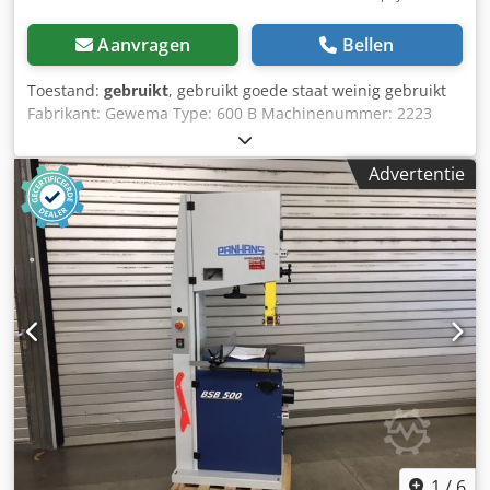
Aanvragen
Bellen
Toestand:
gebruikt
, gebruikt goede staat weinig gebruikt
Fabrikant: Gewema Type: 600 B Machinenummer: 2223
bovenste geleider onderste geleider rem: mechanisch
tafel: kantelbaar Dwsdszrpxkopfx Ahnoa mobiel
Advertentie
motorvermogen kW: 2,2 wieldiameter mm: 600 lengte
zaagblad mm: 4550 snijhoogte ca. mm: 560
afzuigaansluiting mm: 85 benodigde ruimte ca. L x B x H
mm: 1200x600x2200 gewicht ca. kg: 280 totaal opgenomen
vermogen ca. kW: 2,2 Opslaglocatie 97447 Gerolzhofen,
gratis te laden, niet verpakt Overdracht in de huidige
staat, zoals bezichtigd, zonder garantie en
aansprakelijkheid.
1
/
6