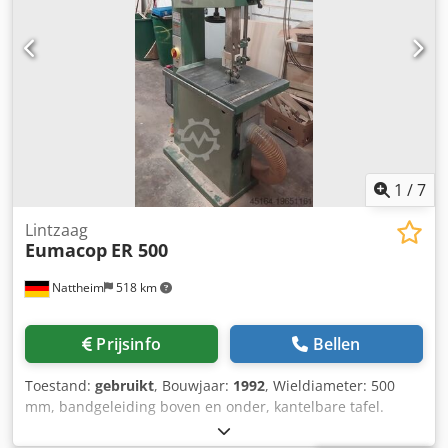
1
/
7
Lintzaag
Eumacop
ER 500
Nattheim
518 km
Prijsinfo
Bellen
Toestand:
gebruikt
, Bouwjaar:
1992
, Wieldiameter: 500
mm, bandgeleiding boven en onder, kantelbare tafel.
Opslaglocatie: Nattheim Djdpfx Aow D Aw Hohnswa