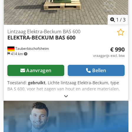
1
/
3
Lintzaag Elektra-Beckum BAS 600
ELEKTRA-BECKUM
BAS 600
€ 990
Tauberbischofsheim
414 km
vraagprijs excl. btw
Aanvragen
Bellen
Toestand:
gebruikt
, Lichte lintzaag Elektra-Beckum, type
BA S 600, voor het zagen van hout en andere materialen.
Dwsdszryvyopfx Ahnoa Technische specificaties: -
Diameter van de zaagband: 600 mm - Gewicht: 160 kg -
Zaaghoogte: max. ca. 300 mm