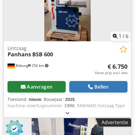
1
/
6
Lintzaag
Panhans
BSB 600
€ 6.750
Bitburg
256 km
Vaste prijs excl. btw
Aanvragen
Bellen
Toestand:
nieuw
, Bouwjaar:
2025
,
machine-/voertuignummer:
C890
, PANHANS lintzaag Type
BSB 600 Stand in moderne staalconstructie, tafelblad
dikwandig, sterk geribde gietijzeren constructie massief
Advertentie
grijs gietijzeren bandzaagframes technologie: - bovenste
en onderste PANHANS lintzaagbladgeleider APA II - fijn