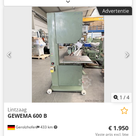
Staanderzijde links boven en onder. APPA geleidingen.
Motor 1,5 kW. Kantelbare tafel. Rij-inrichting.
Advertentie
Transportwielen met bladbands-spanningsindicator.
Bladlengte: min. 4040 mm, max. 4140 mm. Opslaglocatie:
Nattheim. Dwodpfx Ahjwl D S Ujnea
1
/
4
Lintzaag
GEWEMA
600 B
€ 1.950
Gerolzhofen
433 km
Vaste prijs excl. btw