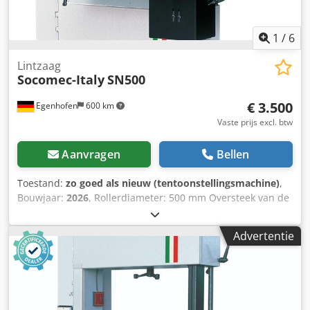
54634 Bitburg - per direct beschikbaar -
1
/
6
Lintzaag
Socomec-Italy
SN500
€ 3.500
Egenhofen
600 km
Vaste prijs excl. btw
Aanvragen
Bellen
Toestand:
zo goed als nieuw (tentoonstellingsmachine)
,
Bouwjaar:
2026
, Rollerdiameter: 500 mm Oversteek van de
standaard: 485 mm Snijdiepte: 320 mm Dwsdpfx Aezq
Dchshnea Tafel kantelbaar: ja, 0 tot +20° Tafelafmeting:
Advertentie
700 x 490 mm Bandsnelheid: 18 m/min Motorvermogen: 2
kW / 400V Motorrem: ja / automatisch Afzuigaansluiting: 2
x 100 mm Machine lengte: 920 mm Machine breedte: 600
mm Machine hoogte: 1880 mm Gewicht: 215 kg