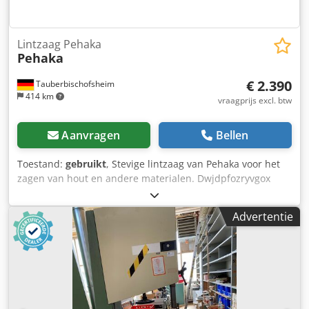
Lintzaag Pehaka
Pehaka
€ 2.390
Tauberbischofsheim
414 km
vraagprijs excl. btw
Aanvragen
Bellen
Toestand:
gebruikt
, Stevige lintzaag van Pehaka voor het
zagen van hout en andere materialen. Dwjdpfozryvgox
Ahnoa Technische specificaties: - Diameter zaagblad: 800
mm - Motor: 3 kW - Maximale zaaghoogte: ca. 350 mm
Advertentie