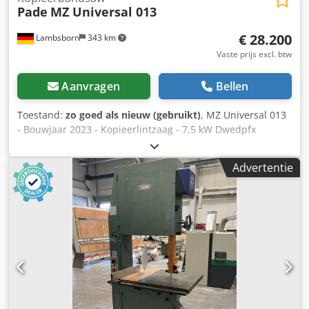
Pade
MZ Universal 013
€ 28.200
Lambsborn
343 km
Vaste prijs excl. btw
Aanvragen
Bellen
Toestand:
zo goed als nieuw (gebruikt)
, MZ Universal 013
- Bouwjaar 2023 - Kopieerlintzaag - 7,5 kW Dwedpfx
Aezqgkzohnja - 400 Volt - Lasersnijhoek +45°/-45° -
Nieuwprijs € 54.000,- - Afmetingen 3800 x 2300 x 2470 H -
Advertentie
Gewicht 2000 kg