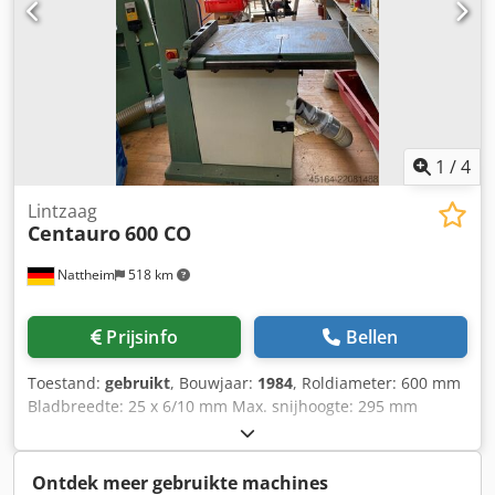
1
/
4
Lintzaag
Centauro
600 CO
Nattheim
518 km
Prijsinfo
Bellen
Toestand:
gebruikt
, Bouwjaar:
1984
, Roldiameter: 600 mm
Bladbreedte: 25 x 6/10 mm Max. snijhoogte: 295 mm
Snijbreedte: 580 mm Tafelhoogte: 940 mm
Tafelafmetingen: 860 x 600 mm Max. bladdlengte: 4580
mm Staanderzijde links Bandgeleiding boven en onder
Ontdek meer gebruikte machines