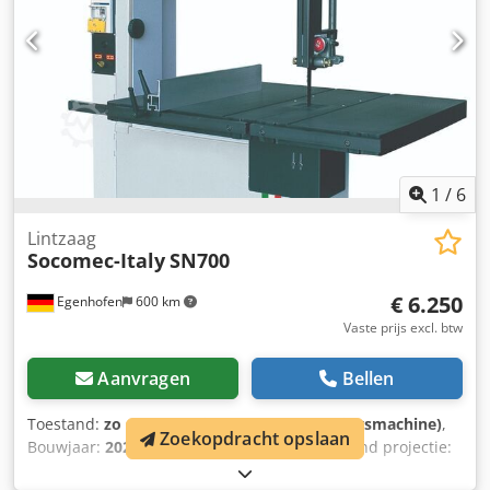
1
/
6
Lintzaag
Socomec-Italy
SN700
€ 6.250
Egenhofen
600 km
Vaste prijs excl. btw
Aanvragen
Bellen
Toestand:
zo goed als nieuw (tentoonstellingsmachine)
,
Zoekopdracht opslaan
Bouwjaar:
2026
, Diameter rollen: 700 mm Stand projectie:
670 mm Snijdiepte: 430mm Dodohpl Tqepfx Ahnswa Tafel