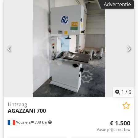
Advertentie
1
/
6
Lintzaag
AGAZZANI
700
€ 1.500
Vouziers
308 km
Vaste prijs excl. btw