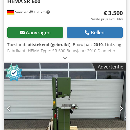
HEMA
SR 600
€ 3.500
Saerbeck
161 km
Vaste prijs excl. btw
Aanvragen
Bellen
Toestand:
uitstekend (gebruikt)
, Bouwjaar:
2010
, Lintzaag
Fabrikant: HEMA Type: SR 600 Bouwjaar: 2010 Diameter
zaagrol: 600 mm Zaaghoogte: 380 mm Zaagbreedte: 580
mm Motorvermogen: 2,2 kW Tafel: 600 x 540 mm
Advertentie
Motorrem: Ja Zaagsnelheid: 1.350 mm Dsdpfxsztnckj
Ahnswa Zaagbladbreedte: 6-25 mm Tafel kantelbaar: Ja,
45° Gewicht: 270 kg Afmetingen: 2.085 x 1.035 x 820 mm