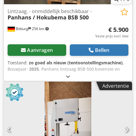
Lintzaag. - onmiddellijk beschikbaar -
Panhans / Hokubema
BSB 500
€ 5.900
Bitburg
256 km
Vaste prijs excl. btw
Aanvragen
Bellen
Toestand:
zo goed als nieuw (tentoonstellingsmachine)
,
Bouwjaar:
2025
, Panhans lintzaag BSB 500 bovenste en
onderste APA II lintzaaggeleiders zwenkbaar tafelblad tot
45 deurbeveiliging door eindschakelaar wieldiameter 500
Advertentie
mm aandrijfmotor 1,5 kW / 2,0 PS motor 400 Volt met
motorrem Bandsnelheid 1.290 m/min. Dodpfx Ahjdq D I
Hsnjwa Snijhoogte max. 320 mm Snijbreedte max. 485 mm
Bladlengte max. 4.145 mm Tafelafmetingen 500x680 mm
Hoogte tafel 890 mm Zuigmondstuk 2x100mm Benodigde
ruimte: 900x525x1925 mm Gewicht 220 kg CE-conform, GS-
goedgekeurd uit voorraad 54634 Bitburg