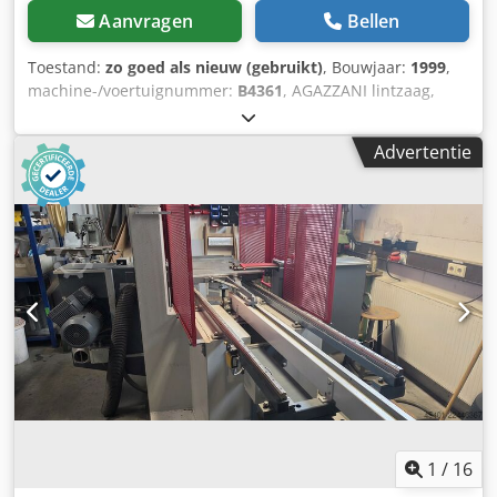
Aanvragen
Bellen
Toestand:
zo goed als nieuw (gebruikt)
, Bouwjaar:
1999
,
machine-/voertuignummer:
B4361
, AGAZZANI lintzaag,
model 700 Zaagbladlengte 700 mm Zaaghoogte 405 mm
Zaagbreedte 680 mm Zaagbladsnelheid 1570 toeren/min.
Advertentie
Rotatiesnelheid 715 toeren/min. Dwedpfszq Akkjx Ahnoa
Afmetingen 1290 x 730 x 2270 mm Gewicht 400 kg
Voedingsspanning 400 V Vermogen 3 kW Te bezichtigen in
de Ardennen.
1
/
16