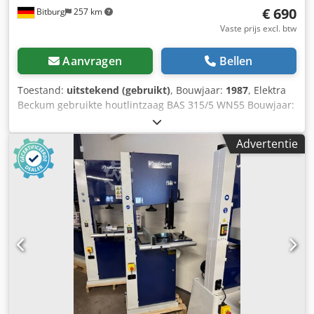
€ 690
Bitburg
257 km
mm Locatie: af magazijn 54634 Bitburg Dwedpfxovk Sdko
Ahnea - per direct beschikbaar -
Vaste prijs excl. btw
Aanvragen
Bellen
Toestand:
uitstekend (gebruikt)
, Bouwjaar:
1987
, Elektra
Beckum gebruikte houtlintzaag BAS 315/5 WN55 Bouwjaar:
1987 Serienummer: 2106584 Lengte zaagblad: 2240 mm
Spanning: 230 volt Zaagdiepte: 170 mm parallelle stop
Advertentie
Basisframe Locatie: af magazijn 54634 Bitburg - per direct
beschikbaar - Dwjdpfx Ahsvkyd Ssnea