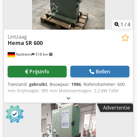
1
/
4
Lintzaag
Hema
SR 600
Nattheim
518 km
Prijsinfo
Bellen
Toestand:
gebruikt
, Bouwjaar:
1986
, Rollendiameter: 600
mm Snijhoogte: 385 mm Motorvermogen: 2,2 kW Tafel
kantelbaar Tafelformaat: 540 x 600 mm Totale hoogte: 2100
mm Gewicht: ca. 260 kg Opslaglocatie: Nattheim Dwodpow
Advertentie
D Aybjfx Ahnoa