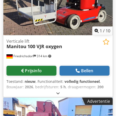
1
/
10
Verticale lift
Manitou
100 VJR oxygen
Friedrichsdorf
314 km
Prijsinfo
Bellen
Toestand:
nieuw
, Functionaliteit:
volledig functioneel
,
Bouwjaar:
2026
, bedrijfsturen:
5 h
, draagvermogen:
200
kg
, leeggewicht:
2.700 kg
, bouwhoogte:
1.990 mm
,
brandstoftype:
elektrisch
, totale lengte:
2.820 mm
,
Advertentie
aandrijftype:
Elektro
, reikwijdte van de arm:
3.000 mm
,
bouwbreedte:
990 mm
, werkhoogte:
9.900 mm
, Verticale
hefplatform Chodpfx Ajyhr D Aehrea Conditie: Nieuw