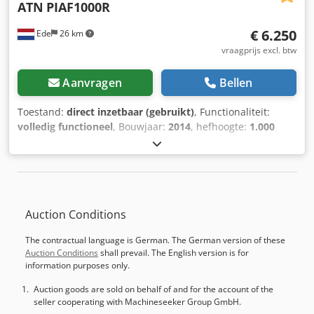
ATN
PIAF1000R
€ 6.250
Ede
26 km
vraagprijs excl. btw
Aanvragen
Bellen
Toestand:
direct inzetbaar (gebruikt)
, Functionaliteit:
volledig functioneel
, Bouwjaar:
2014
, hefhoogte:
1.000
mm
, hefcapaciteit:
200 kg/m
, brandstoftype:
elektrisch
,
Uitrusting:
UVV veiligheidskeuring
, Transport en inruil in
overleg mogelijk. Chedpfx Aeytn Etshrea
Auction Conditions
The contractual language is German. The German version of these
Auction Conditions
shall prevail. The English version is for
information purposes only.
Auction goods are sold on behalf of and for the account of the
seller cooperating with Machineseeker Group GmbH.