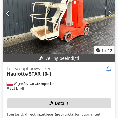
1
/
12
Veiling beëindigd
Telescoophoogwerker
Haulotte
STAR 10-1
Województwo wielkopolskie
853 km
Details
Toestand:
direct inzetbaar (gebruikt)
, Functionaliteit: