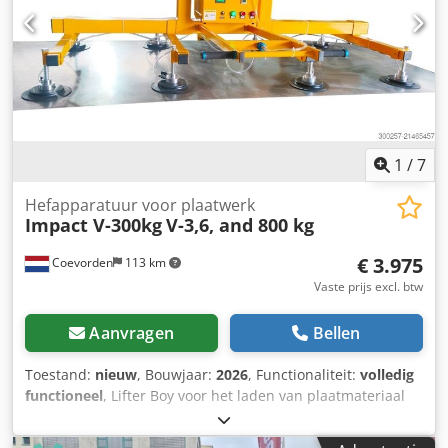
Zijdelingsbereik: 3,2 meter * Hefvermogen: 200 kg. *
Aandrijving: Accu
1
/
7
Hefapparatuur voor plaatwerk
Impact V-300kg
V-3,6, and 800 kg
€ 3.975
Coevorden
113 km
Vaste prijs excl. btw
Aanvragen
Bellen
Toestand:
nieuw
, Bouwjaar:
2026
, Functionaliteit:
volledig
functioneel
, Lifter Boy voor het laden van plaatmateriaal
op lasermachines. Eenvoudige bediening (vacüumpomp
bevindt zich in de besturingsunit). Geen kabels rondom de