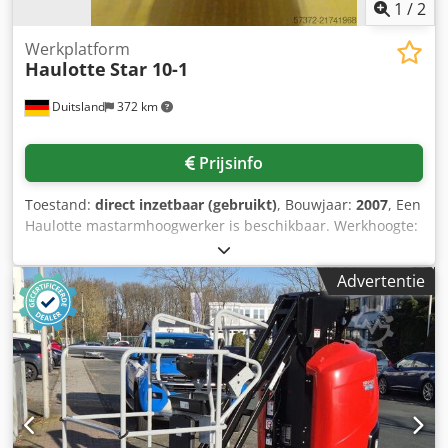
1
/
2
Werkplatform
Haulotte
Star 10-1
Duitsland
372 km
Prijsinfo
Toestand:
direct inzetbaar (gebruikt)
, Bouwjaar:
2007
, Een
Haulotte mastarmhoogwerker is beschikbaar. Werkhoogte:
10 m, platformhoogte: 8 m, zijdelings bereik: 3100 mm,
draagvermogen: 200 kg, maximale zijdelingse kracht
Advertentie
binnen/buiten: 40 kg/20 kg, draaibereik: 345°, maximale
helling: 3°, afmetingen werkbak X/Y: 680 mm/930 mm,
hefmast: 4950 mm, maximale windsnelheid: 45 km/u.
Machineafmetingen X/Y/Z: 2700 mm/1000 mm/2000 mm,
gewicht: ca. 2800 kg. Bezichtiging ter plaatse is mogelijk.
Chedpoy Dupusfx Ahroa