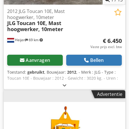
2012 JLG Toucan 10E, Mast
hoogwerker, 10meter
JLG
Toucan 10E, Mast
hoogwerker, 10meter
€ 6.450
Heijen
69 km
Vaste prijs excl. btw
Aanvragen
Bellen
Toestand:
gebruikt
, Bouwjaar:
2012
, - Merk : JLG - Type :
Toucan 10E - Bouwjaar : 2012 - Gewicht : 3020 kg. - Uren :
543 uur - Werkhoogte : 10 meter - Zijdelingsbereik : 3,2
meter - Hefvermogen : 200 kg. - Aandrijving : Accu -
Advertentie
Acculader ingebouwd (220 volt) - Non marking banden -
Nieuwe veiligheidskeuring mogelijk - Hoogwerkerboek
aanwezig - CE document aanwezig - Video op onze website
- Inruil en transport mogelijk * Merk: JLG * Type: Toucan
10E * Bouwjaar: 2012 * Gewicht: 3020 kg. * Uren: 543 uur
Cedpfsy Dr U Uex Ahrjha * Werkhoogte: 10 meter *