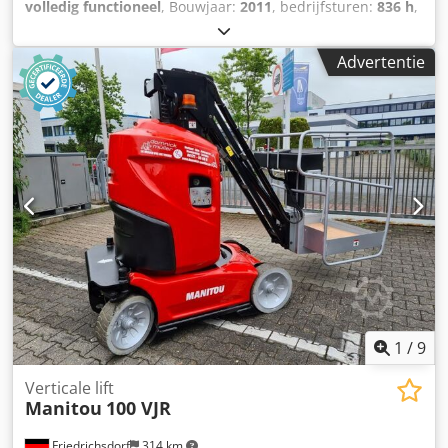
volledig functioneel
, Bouwjaar:
2011
, bedrijfsturen:
836 h
,
machine-/voertuignummer:
ME108831
, vermogen:
1,2 kW
(1,63 pk)
, draagvermogen:
200 kg
, hefhoogte:
10.000 mm
,
Advertentie
Geen minimum prijs – gegarandeerde verkoop tegen het
hoogste bod! TECHNISCHE SPECIFICATIES Heelhoogte:
10.000 mm Maximale belasting: 200 kg Maximale
zijbelasting: 400 N Toelaatbare helling: max. 3° Csdpfx
Aoziz Tuehroha MACHINEGEGEVENS Aantal gebruiksuren:
836 uur Totaalgewicht: 2.735 kg Extern referentienummer:
SL16147SP
1
/
9
Verticale lift
Manitou
100 VJR
Friedrichsdorf
314 km