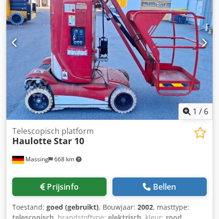
apparaat Technische staat: Nieuw Voorband type: Bandage
Voorband maat: 16-5-11 1/4 Voorband conditie: 80 - 100%
Achterband type: Bandage Achterband maat: 16-5-11 1/4
Achterband conditie: 80 - 100% Batterij Volt: 24V Batterij
Ah: 250Ah Batterijtype: PzS Bouwjaar batterij: 2025 Batterij
conditie: 80 - 100% Geïntegreerde lader
1
/
6
Telescopisch platform
Haulotte
Star 10
Massing
668 km
Prijsinfo
Bellen
Toestand:
goed (gebruikt)
, Bouwjaar:
2002
, masttype:
telescopisch
, brandstoftype:
elektrisch
, kleur:
rood
,